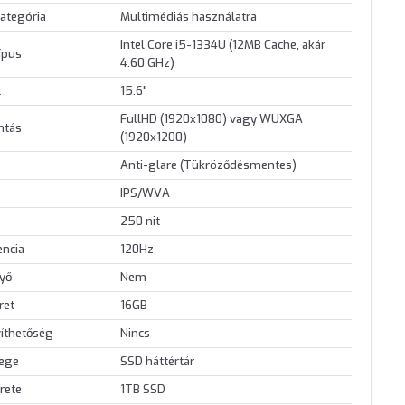
ategória
Multimédiás használatra
Intel Core i5-1334U (12MB Cache, akár
ípus
4.60 GHz)
t
15.6"
FullHD (1920x1080) vagy WUXGA
ontás
(1920x1200)
Anti-glare (Tükröződésmentes)
IPS/WVA
250 nit
encia
120Hz
nyő
Nem
ret
16GB
íthetőség
Nincs
lege
SSD háttértár
rete
1TB SSD