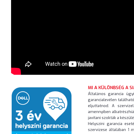
MI A KÜLÖNBSÉG A S
Általános garancia ügy
garancialevélen található
eljuttatnod. A szerviz
amennyiben alkatrészhiá
javítani szokták a készül
Helyszíni garancia eset
szervizese általában 1