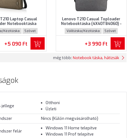
T210 Laptop Casual
Lenovo T210 Casual Toploader
der Notebooktáska
Notebooktáska (4X40T84060) -
232) - Maximum 15.6"
Maximum 15.6" méretű
ka/Kézitáska
Szövet
Válltáska/Kézitáska
Szövet
otebookokhoz - Barna
notebookokhoz - Szürke színben
színben
+5 090 Ft
+3 990 Ft
még több:
Notebook táska, hátizsák
ságok
Otthoni
 jellege
Üzleti
endszer
Nincs (Külön megvásárolható)
Windows 11 Home telepítve
ndszer felár
Windows 11 Prof telepítve