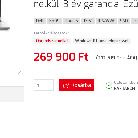
nélkül, 3 év garancia, Ez
Dell
NoOS
Core i5
15.6"
IPS/WVA
SSD
In
Termék változatok:
Oprendszer nélkül
Windows 11 Home telepítéssel
269 900 Ft
(212 519 Ft + ÁFA)
Üzletünkben
Kosárba
RAKTÁRON