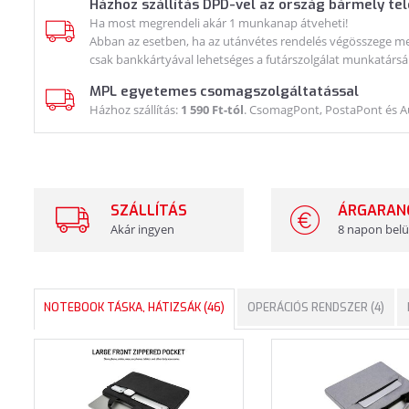
Házhoz szállítás DPD-vel az ország bármely te
Ha most megrendeli akár 1 munkanap átveheti!
Abban az esetben, ha az utánvétes rendelés végösszege meg
csak bankkártyával lehetséges a futárszolgálat munkatársá
MPL egyetemes csomagszolgáltatással
Házhoz szállítás:
1 590 Ft-tól
. CsomagPont, PostaPont és 
SZÁLLÍTÁS
ÁRGARAN
Akár ingyen
8 napon belü
NOTEBOOK TÁSKA, HÁTIZSÁK (46)
OPERÁCIÓS RENDSZER (4)