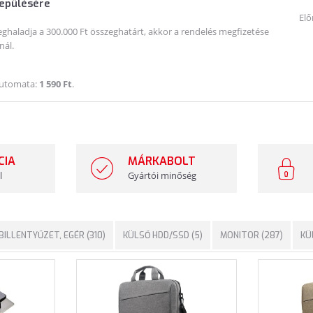
lepülésére
Elő
haladja a 300.000 Ft összeghatárt, akkor a rendelés megfizetése
nál.
Automata:
1 590 Ft
.
CIA
MÁRKABOLT
l
Gyártói minőség
BILLENTYŰZET, EGÉR (310)
KÜLSŐ HDD/SSD (5)
MONITOR (287)
KÜ