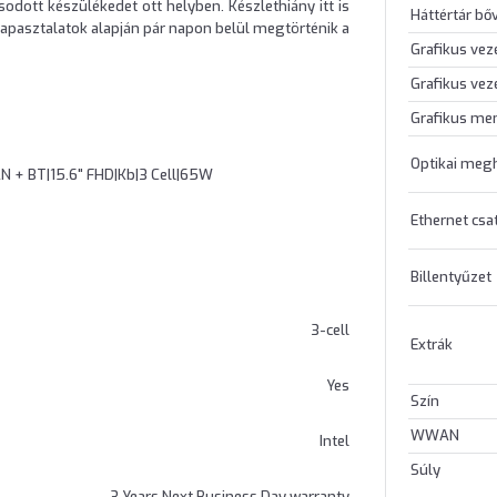
odott készülékedet ott helyben. Készlethiány itt is
Háttértár bő
 tapasztalatok alapján pár napon belül megtörténik a
Grafikus vez
Grafikus vez
Grafikus me
Optikai meg
N + BT|15.6" FHD|Kb|3 Cell|65W
Ethernet csa
Billentyűzet
3-cell
Extrák
Yes
Szín
WWAN
Intel
Súly
3 Years Next Business Day warranty