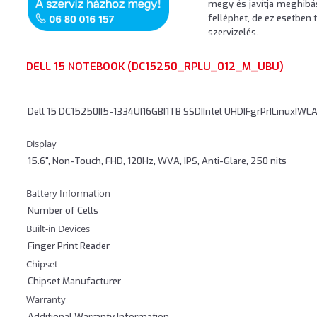
megy és javítja meghibás
felléphet, de ez esetben
szervizelés.
DELL 15 NOTEBOOK (DC15250_RPLU_012_M_UBU)
Dell 15 DC15250|I5-1334U|16GB|1TB SSD|Intel UHD|FgrPr|Linux|WLA
Display
15.6", Non-Touch, FHD, 120Hz, WVA, IPS, Anti-Glare, 250 nits
Battery Information
Number of Cells
Built-in Devices
Finger Print Reader
Chipset
Chipset Manufacturer
Warranty
Additional Warranty Information