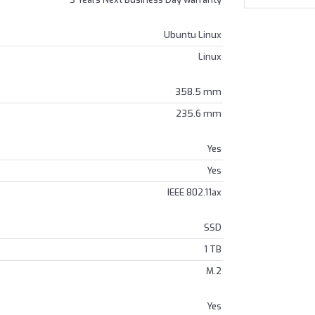
Ubuntu Linux
Linux
358.5 mm
235.6 mm
Yes
Yes
IEEE 802.11ax
SSD
1 TB
M.2
Yes