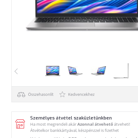
Összehasonlít
Kedvencekhez
Személyes átvétel szaküzletünkben
Ha most megrendeli akár
Azonnal átvehető
átveheti!
Átvételkor bankkártyával, készpénzzel is fizethet