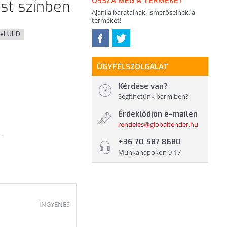
OSSZA MEG A TERMÉKET
üst színben
Ajánlja barátainak, ismerőseinek, a
terméket!
tel UHD
ÜGYFÉLSZOLGÁLAT
Kérdése van?
Segíthetünk bármiben?
Érdeklődjön e-mailen
rendeles@globaltender.hu
:
+36 70 587 8680
Munkanapokon 9-17
INGYENES