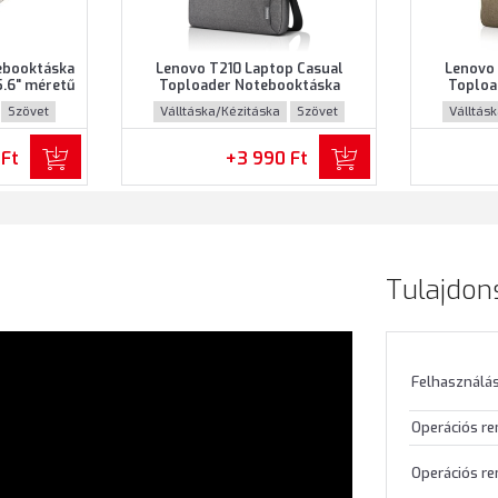
ebooktáska
Lenovo T210 Laptop Casual
Lenovo 
5.6" méretű
Toploader Notebooktáska
Toploa
ke színben
(GX40Q17231) - Maximum 15.6"
(GX40Q17
Szövet
Válltáska/Kézitáska
Szövet
Válltás
méretű notebookokhoz - Szürke
méretű n
színben
 Ft
+3 990 Ft
Tulajdon
Felhasználás
Operációs r
Operációs re