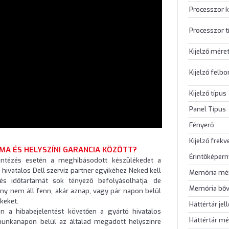
Processzor k
Processzor t
Kijelző mére
Kijelző felb
Kijelző típus
Panel Típus
Fényerő
Kijelző frekv
IMA ÉS HELYSZÍNI GARANCIA KÖZÖTT?
Érintőképer
intézés esetén a meghibásodott készülékedet a
 hivatalos Dell szervíz partner egyikéhez Neked kell
Memória mé
elés időtartamát sok tényező befolyásolhatja, de
Memória bőv
ny nem áll fenn, akár aznap, vagy pár napon belül
ékeket.
Háttértár jel
én a hibabejelentést követően a gyártó hivatalos
Háttértár mé
 munkanapon belül az általad megadott helyszínre