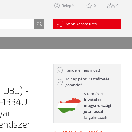
Belépés
0
0
Az ön kosara üres.
Rendelje meg most!
14 nap pénz visszafizetési
garancia*
UBU) -
A terméket
5-1334U,
hivatalos
magyarországi
yar
jótállással
forgalmazzuk!
rendszer