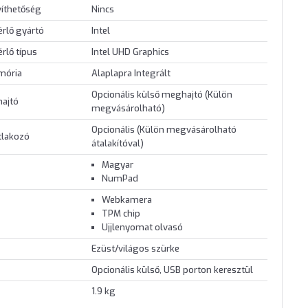
víthetőség
Nincs
érlő gyártó
Intel
érlő típus
Intel UHD Graphics
mória
Alaplapra Integrált
Opcionális külső meghajtó (Külön
hajtó
megvásárolható)
Opcionális (Külön megvásárolható
tlakozó
átalakítóval)
Magyar
NumPad
Webkamera
TPM chip
Ujjlenyomat olvasó
Ezüst/világos szürke
Opcionális külső, USB porton keresztül
1.9 kg