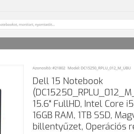
Azonosító: #21802
Model:
DC15250_RPLU_012_M_UBU
Dell 15 Notebook
(DC15250_RPLU_012_M_
15.6" FullHD, Intel Core i
16GB RAM, 1TB SSD, Mag
billentyűzet, Operációs 