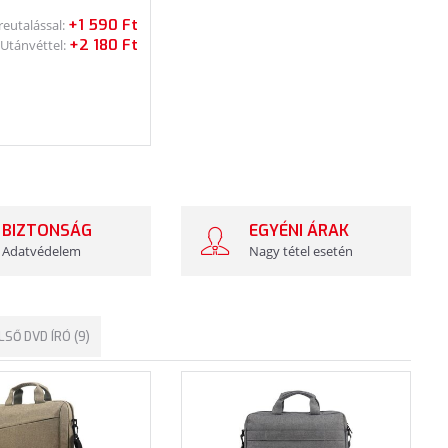
+1 590 Ft
reutalással:
+2 180 Ft
Utánvéttel:
BIZTONSÁG
EGYÉNI ÁRAK
Adatvédelem
Nagy tétel esetén
LSŐ DVD ÍRÓ (9)