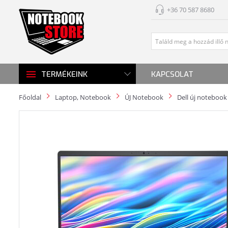
+36 70 587 8680
KAPCSOLAT
TERMÉKEINK
Főoldal
Laptop, Notebook
ÚJ Notebook
Dell új notebook