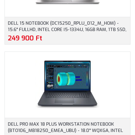
DELL 15 NOTEBOOK (DC15250_RPLU_012_M_HOM) -
15.6" FULLHD, INTEL CORE I5-1334U, 16GB RAM, 1TB SSD,
MAGYAR BILLENTYŰZET, WINDOWS 11 HOME, 3 ÉV
249 900 Ft
GARANCIA, EZÜST SZÍNBEN
DELL PRO MAX 18 PLUS WORKSTATION NOTEBOOK
(BTO106_MB18250_EMEA_UBU) - 18.0" WQXGA, INTEL