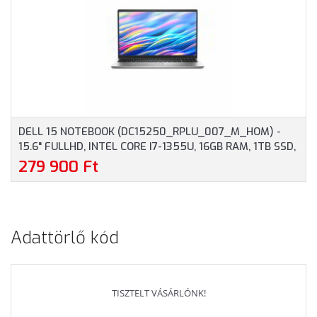
DELL 15 NOTEBOOK (DC15250_RPLU_007_M_HOM) -
15.6" FULLHD, INTEL CORE I7-1355U, 16GB RAM, 1TB SSD,
MAGYAR BILLENTYŰZET, WINDOWS 11 HOME, 3 ÉV
279 900 Ft
GARANCIA, EZÜST SZÍNBEN
Adattörlő kód
TISZTELT VÁSÁRLÓNK!