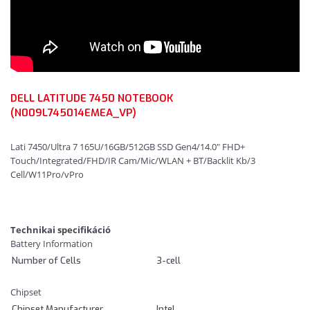
DELL LATITUDE 7450 NOTEBOOK
(N009L745014EMEA_VP)
Lati 7450/Ultra 7 165U/16GB/512GB SSD Gen4/14.0" FHD+
Touch/Integrated/FHD/IR Cam/Mic/WLAN + BT/Backlit Kb/3
Cell/W11Pro/vPro
Technikai specifikáció
Battery Information
Number of Cells
3-cell
Chipset
Chipset Manufacturer
Intel