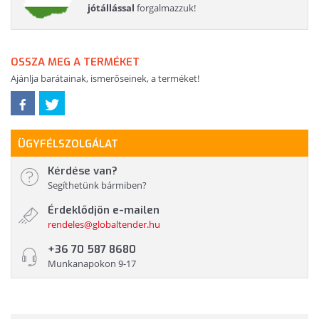
jótállással
forgalmazzuk!
OSSZA MEG A TERMÉKET
Ajánlja barátainak, ismerőseinek, a terméket!
ÜGYFÉLSZOLGÁLAT
Kérdése van?
Segíthetünk bármiben?
Érdeklődjön e-mailen
rendeles@globaltender.hu
+36 70 587 8680
Munkanapokon 9-17