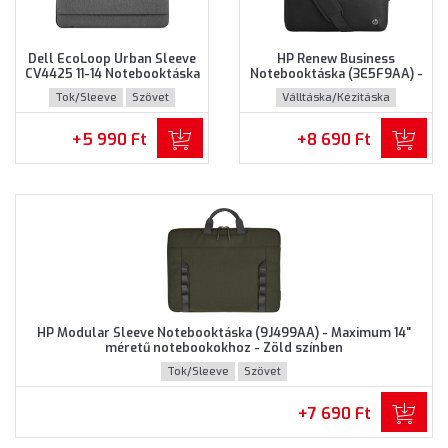
Dell EcoLoop Urban Sleeve
HP Renew Business
CV4425 11-14 Notebooktáska
Notebooktáska (3E5F9AA) -
(460-BDWQ) - Maximum 14"
Maximum 14.0" méretű
Tok/Sleeve
Szövet
Válltáska/Kézitáska
méretű notebookokhoz,
notebookokhoz - Fekete
Szürke színben
színben
Újrahasznosított műanyag
+5 990 Ft
+8 690 Ft
HP Modular Sleeve Notebooktáska (9J499AA) - Maximum 14"
méretű notebookokhoz - Zöld színben
Tok/Sleeve
Szövet
+7 690 Ft