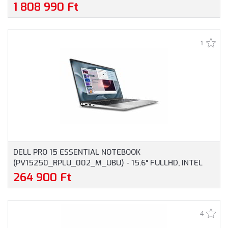
CORE ULTRA 9-285HX, 32GB RAM, 1TB SSD, NVIDIA RTX
1 808 990 Ft
PRO 3000 BLACKWELL 12GB, MAGYAR BILLENTYŰZET,
OPERÁCIÓS RENDSZER NÉLKÜL, 3 ÉV GARANCIA,
GRAFITSZÜRKE SZÍNBEN
1
DELL PRO 15 ESSENTIAL NOTEBOOK
(PV15250_RPLU_002_M_UBU) - 15.6" FULLHD, INTEL
CORE I7-1355U, 16GB RAM, 512GB SSD, MAGYAR
264 900 Ft
BILLENTYŰZET, OPERÁCIÓS RENDSZER NÉLKÜL, 3 ÉV
GARANCIA, PLATINAEZÜST SZÍNBEN
4