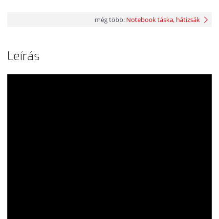
még több:
Notebook táska, hátizsák
Leírás