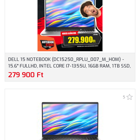
DELL 15 NOTEBOOK (DC15250_RPLU_007_M_HOM) -
15.6" FULLHD, INTEL CORE I7-1355U, 16GB RAM, 1TB SSD,
MAGYAR BILLENTYŰZET, WINDOWS 11 HOME, 3 ÉV
279 900 Ft
GARANCIA, EZÜST SZÍNBEN
5