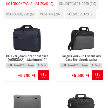
NOTEBOOK TÁSKA, HÁTIZSÁK (18)
BILLENTYŰZET, EGÉR (310)
KÜLSŐ HDD/SSD (5)
MONITOR (287)
KÜLSŐ DVD ÍRÓ (9)
HP Everyday Notebooktáska
Targus Work-in Essentials
(A08KGAA) - Maximum 14"
Case Notebook táska
méretű notebookokhoz
(TED007GL) - Maximum 14.0"
Válltáska/Kézitáska
Szövet
Válltáska/Kézitáska
Szövet
méretű notebokhoz -
Fekete-szürke színben
+5 790 Ft
+6 590 Ft