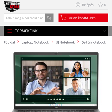
Belépés
0
Az ön kosara üres.
TERMÉKEINK
Főoldal
Laptop, Notebook
ÚJ Notebook
Dell új notebook