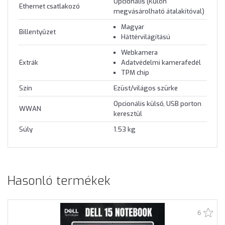
Opcionális (Külön
Ethernet csatlakozó
megvásárolható átalakítóval)
Magyar
Billentyűzet
Háttérvilágítású
Webkamera
Extrák
Adatvédelmi kamerafedél
TPM chip
Szín
Ezüst/világos szürke
Opcionális külső, USB porton
WWAN
keresztül
Súly
1.53 kg
Hasonló termékek
6