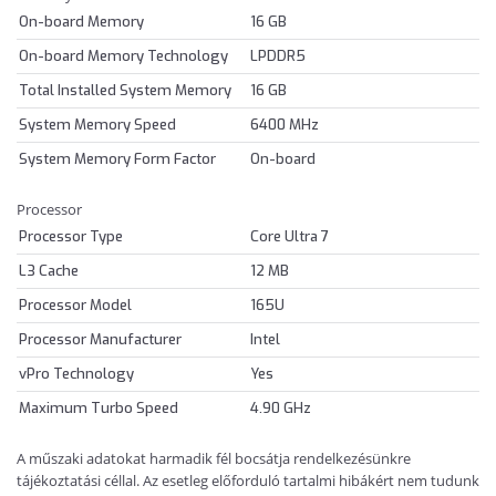
On-board Memory
16 GB
On-board Memory Technology
LPDDR5
Total Installed System Memory
16 GB
System Memory Speed
6400 MHz
System Memory Form Factor
On-board
Processor
Processor Type
Core Ultra 7
L3 Cache
12 MB
Processor Model
165U
Processor Manufacturer
Intel
vPro Technology
Yes
Maximum Turbo Speed
4.90 GHz
A műszaki adatokat harmadik fél bocsátja rendelkezésünkre
tájékoztatási céllal. Az esetleg előforduló tartalmi hibákért nem tudunk