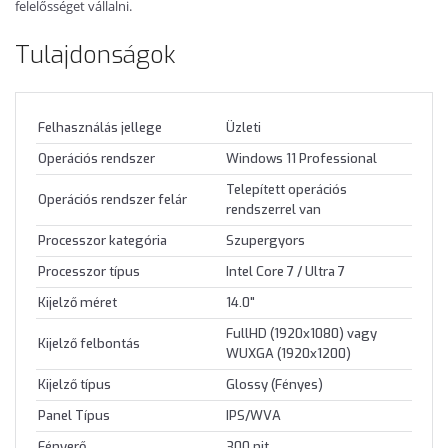
felelősséget vállalni.
Tulajdonságok
Felhasználás jellege
Üzleti
Operációs rendszer
Windows 11 Professional
Telepített operációs
Operációs rendszer felár
rendszerrel van
Processzor kategória
Szupergyors
Processzor típus
Intel Core 7 / Ultra 7
Kijelző méret
14.0"
FullHD (1920x1080) vagy
Kijelző felbontás
WUXGA (1920x1200)
Kijelző típus
Glossy (Fényes)
Panel Típus
IPS/WVA
Fényerő
300 nit