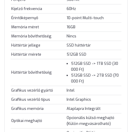
Kijelző frekvencia
60Hz
Érintőképernyő
10-point Multi-touch
Memória méret
16GB
Memória bővíthetőség
Nincs
Háttértár jellege
SSD háttértár
Háttértár mérete
512GB SSD
512GB SSD -> 1TB SSD (30
000 Ft)
Háttértár bővíthetőség
512GB SSD -> 2TB SSD (70
000 Ft)
Grafikus vezérlő gyártó
Intel
Grafikus vezérlő típus
Intel Graphics
Grafikus memória
Alaplapra Integrált
Opcionális külső meghajtó
Optikai meghajtó
(Külön megvásárolható)