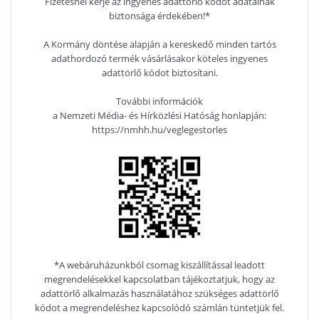
Fizetésnél kérje az ingyenes adattörlő kódot adatainak
biztonsága érdekében!*
A Kormány döntése alapján a kereskedő minden tartós
adathordozó termék vásárlásakor köteles ingyenes
adattörlő kódot biztosítani.
További információk
a Nemzeti Média- és Hírközlési Hatóság honlapján:
https://nmhh.hu/veglegestorles
*A webáruházunkból csomag kiszállítással leadott
megrendelésekkel kapcsolatban tájékoztatjuk, hogy az
adattörlő alkalmazás használatához szükséges adattörlő
kódot a megrendeléshez kapcsolódó számlán tüntetjük fel.