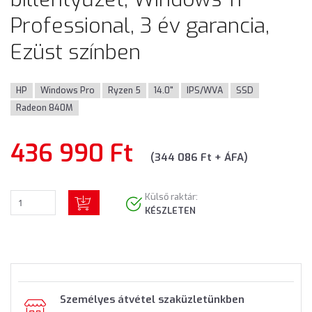
Professional, 3 év garancia,
Ezüst színben
HP
Windows Pro
Ryzen 5
14.0"
IPS/WVA
SSD
Radeon 840M
436 990 Ft
(344 086 Ft + ÁFA)
Külső raktár:
KÉSZLETEN
Személyes átvétel szaküzletünkben