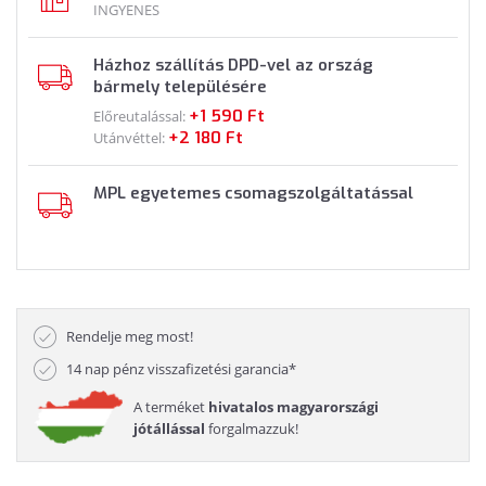
INGYENES
Házhoz szállítás DPD-vel az ország
bármely településére
+1 590 Ft
Előreutalással:
+2 180 Ft
Utánvéttel:
MPL egyetemes csomagszolgáltatással
Rendelje meg most!
14 nap pénz visszafizetési garancia*
A terméket
hivatalos magyarországi
jótállással
forgalmazzuk!