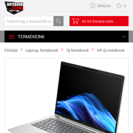
Belépés
0
Az ön kosara üres.
TERMÉKEINK
Főoldal
Laptop, Notebook
ÚJ Notebook
HP új notebook