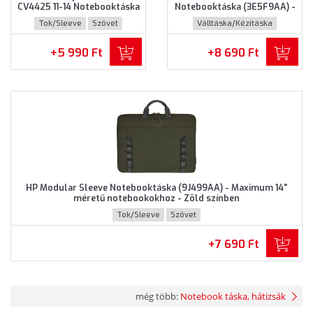
CV4425 11-14 Notebooktáska
Notebooktáska (3E5F9AA) -
(460-BDWQ) - Maximum 14"
Maximum 14.0" méretű
Tok/Sleeve
Szövet
Válltáska/Kézitáska
méretű notebookokhoz,
notebookokhoz - Fekete
Szürke színben
színben
Újrahasznosított műanyag
+5 990 Ft
+8 690 Ft
HP Modular Sleeve Notebooktáska (9J499AA) - Maximum 14"
méretű notebookokhoz - Zöld színben
Tok/Sleeve
Szövet
+7 690 Ft
még több:
Notebook táska, hátizsák