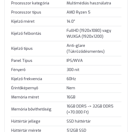
Processzor kategória
Multimédiás használatra
Processzor típus
AMD Ryzen 5
Kijelző méret
14.0"
FullHD (1920x1080) vagy
Kijelző felbontás
WUXGA (1920x1200)
Anti-glare
Kijelző típus
(Tükröződésmentes)
Panel Típus
IPS/WVA
Fényerő
300 nit
Kijelző frekvencia
60Hz
Érintőképernyő
Nem
Memória méret
16GB
16GB DDR5 -> 32GB DDR5
Memória bővíthetőség
(+70.000 Ft)
Háttértár jellege
SSD háttértár
Háttértár mérete
512GB SSD