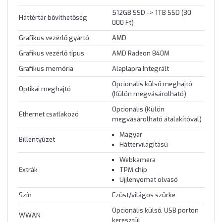
512GB SSD -> 1TB SSD (30
Háttértár bővíthetőség
000 Ft)
Grafikus vezérlő gyártó
AMD
Grafikus vezérlő típus
AMD Radeon 840M
Grafikus memória
Alaplapra Integrált
Opcionális külső meghajtó
Optikai meghajtó
(Külön megvásárolható)
Opcionális (Külön
Ethernet csatlakozó
megvásárolható átalakítóval)
Magyar
Billentyűzet
Háttérvilágítású
Webkamera
Extrák
TPM chip
Ujjlenyomat olvasó
Szín
Ezüst/világos szürke
Opcionális külső, USB porton
WWAN
keresztül