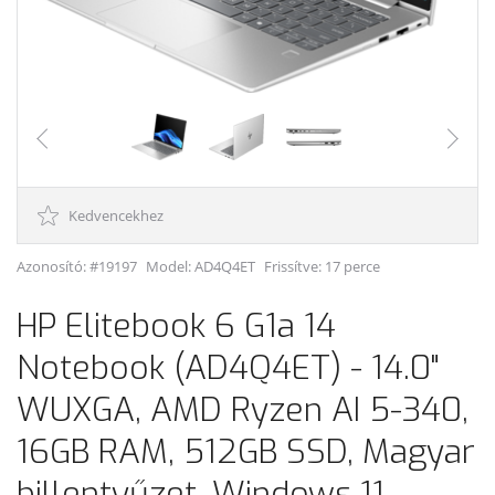
Kedvencekhez
Azonosító: #19197
Model:
AD4Q4ET
Frissítve: 17 perce
HP Elitebook 6 G1a 14
Notebook (AD4Q4ET) - 14.0"
WUXGA, AMD Ryzen AI 5-340,
16GB RAM, 512GB SSD, Magyar
billentyűzet, Windows 11