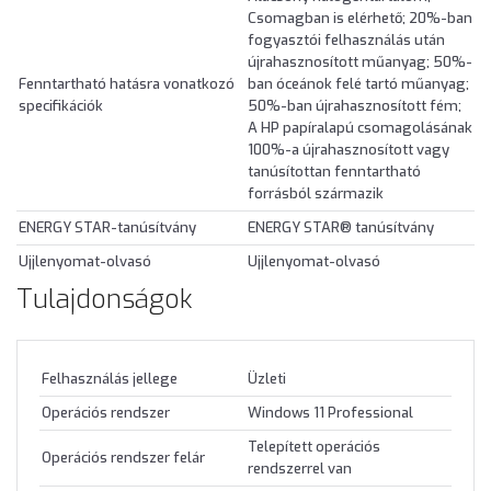
Csomagban is elérhető; 20%-ban
fogyasztói felhasználás után
újrahasznosított műanyag; 50%-
Fenntartható hatásra vonatkozó
ban óceánok felé tartó műanyag;
specifikációk
50%-ban újrahasznosított fém;
A HP papíralapú csomagolásának
100%-a újrahasznosított vagy
tanúsítottan fenntartható
forrásból származik
ENERGY STAR-tanúsítvány
ENERGY STAR® tanúsítvány
Ujjlenyomat-olvasó
Ujjlenyomat-olvasó
Tulajdonságok
Felhasználás jellege
Üzleti
Operációs rendszer
Windows 11 Professional
Telepített operációs
Operációs rendszer felár
rendszerrel van