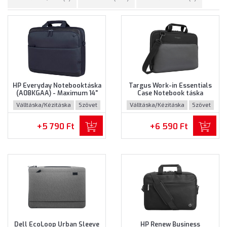
HP Everyday Notebooktáska
Targus Work-in Essentials
(A08KGAA) - Maximum 14"
Case Notebook táska
méretű notebookokhoz
(TED007GL) - Maximum 14.0"
Válltáska/Kézitáska
Szövet
Válltáska/Kézitáska
Szövet
méretű notebokhoz -
Fekete-szürke színben
+5 790 Ft
+6 590 Ft
Dell EcoLoop Urban Sleeve
HP Renew Business