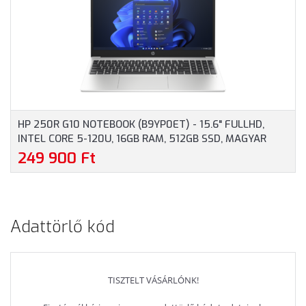
EZÜSTSZÜRKE SZÍNBEN
PROFESSIONAL, 3 ÉV
GARANCIA, EZÜST
SZÍNBEN
HP 250R G10 NOTEBOOK (B9YP0ET) - 15.6" FULLHD,
INTEL CORE 5-120U, 16GB RAM, 512GB SSD, MAGYAR
BILLENTYŰZET, WINDOWS 11 HOME, 3 ÉV GARANCIA,
249 900 Ft
EZÜSTSZÜRKE SZÍNBEN
Adattörlő kód
TISZTELT VÁSÁRLÓNK!