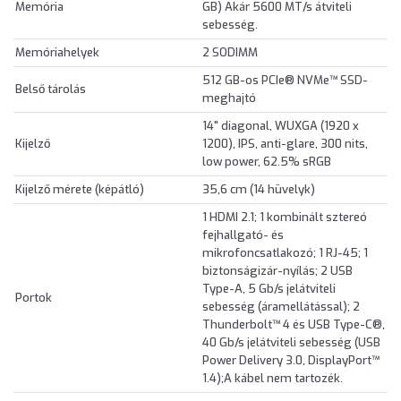
Memória
GB) Akár 5600 MT/s átviteli
sebesség.
Memóriahelyek
2 SODIMM
512 GB-os PCIe® NVMe™ SSD-
Belső tárolás
meghajtó
14" diagonal, WUXGA (1920 x
Kijelző
1200), IPS, anti-glare, 300 nits,
low power, 62.5% sRGB
Kijelző mérete (képátló)
35,6 cm (14 hüvelyk)
1 HDMI 2.1; 1 kombinált sztereó
fejhallgató- és
mikrofoncsatlakozó; 1 RJ-45; 1
biztonságizár-nyílás; 2 USB
Type-A, 5 Gb/s jelátviteli
Portok
sebesség (áramellátással); 2
Thunderbolt™ 4 és USB Type-C®,
40 Gb/s jelátviteli sebesség (USB
Power Delivery 3.0, DisplayPort™
1.4);A kábel nem tartozék.