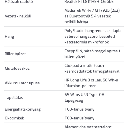
Hálózati csatoló
Realtek RTL8111HSH-CG GbE
MediaTek Wi-Fi 7 MT7925 (2x2)
Vezeték nélküli
és Bluetooth® 5.4 vezeték
nélküli kártya
Poly Studio hangrendszer, dupla
Hang
sztereó hangszóró, beépített
kétcsatornás mikrofonok
Cseppálló, hátsó megvilágítású
Billentyűzet
billentyűzet
Clickpad a multi-touch
Mutatóeszköz
kézmozdulatok támogatásával
HP Long Life 3 cellás, 56 Wh-s
Akkumulátor típusa
lítiumion-polimer
65 W-os USB Type-C®-
Tápellátás
tápegység
Energiahatékonyság
TCO-tanúsítvány
Ökocímkék
TCO-tanúsítvány
Alacsony halogéntartalom;