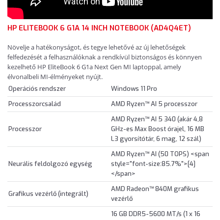
HP ELITEBOOK 6 G1A 14 INCH NOTEBOOK (AD4Q4ET)
Növelje a hatékonyságot, és tegye lehetővé az új lehetőségek
felfedezését a felhasználóknak a rendkívül biztonságos és könnyen
kezelhető HP EliteBook 6 G1a Next Gen MI laptoppal, amely
élvonalbeli MI-élményeket nyújt.
Operációs rendszer
Windows 11 Pro
Processzorcsalád
AMD Ryzen™ AI 5 processzor
AMD Ryzen™ AI 5 340 (akár 4,8
Processzor
GHz-es Max Boost órajel, 16 MB
L3 gyorsítótár, 6 mag, 12 szál)
AMD Ryzen™ AI (50 TOPS) <span
Neurális feldolgozó egység
style="font-size:85.7%">[4]
</span>
AMD Radeon™ 840M grafikus
Grafikus vezérlő (integrált)
vezérlő
16 GB DDR5-5600 MT/s (1 x 16