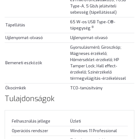
Type-A, 5 Gb/s jelátviteli
sebesség (tápellátással)
65 W-os USB Type-C®-
Tápellátás
8
tápegység
Ujjlenyomat-olvasó
Ujjlenyomat-olvasó
Gyorsulásmérő; Giroszkóp;
Mágneses érzékelő;
Hőmérséklet-érzékelő; HP
Bemeneti eszközök
Tamper Lock; Hall effect-
érzékelő; Színérzékelő
térmegvilágítás-érzékeléssel
Ökocímkék
TCO-tanúsítvány
Tulajdonságok
Felhasználás jellege
Üzleti
Operációs rendszer
Windows 11 Professional