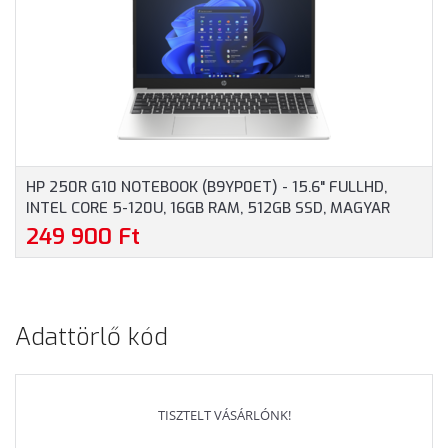
EZÜSTSZÜRKE SZÍNBEN
PROFESSIONAL, 3 ÉV
GARANCIA, EZÜST
SZÍNBEN
HP 250R G10 NOTEBOOK (B9YP0ET) - 15.6" FULLHD,
INTEL CORE 5-120U, 16GB RAM, 512GB SSD, MAGYAR
BILLENTYŰZET, WINDOWS 11 HOME, 3 ÉV GARANCIA,
249 900 Ft
EZÜSTSZÜRKE SZÍNBEN
Adattörlő kód
TISZTELT VÁSÁRLÓNK!