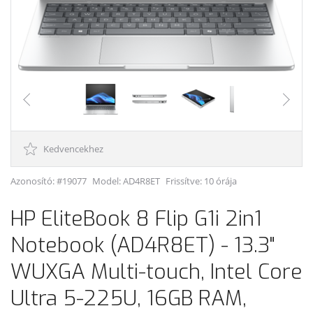
Kedvencekhez
Azonosító: #19077
Model:
AD4R8ET
Frissítve: 10 órája
HP EliteBook 8 Flip G1i 2in1
Notebook (AD4R8ET) - 13.3"
WUXGA Multi-touch, Intel Core
Ultra 5-225U, 16GB RAM,