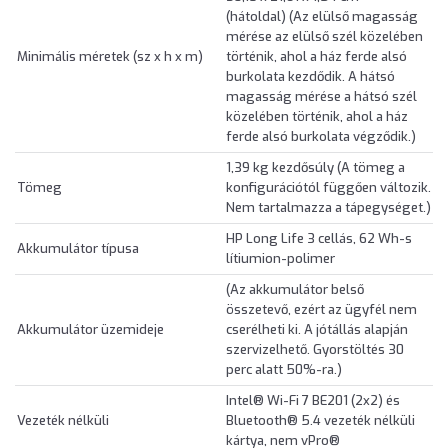
(hátoldal) (Az elülső magasság
mérése az elülső szél közelében
Minimális méretek (sz x h x m)
történik, ahol a ház ferde alsó
burkolata kezdődik. A hátsó
magasság mérése a hátsó szél
közelében történik, ahol a ház
ferde alsó burkolata végződik.)
1,39 kg kezdősúly (A tömeg a
Tömeg
konfigurációtól függően változik.
Nem tartalmazza a tápegységet.)
HP Long Life 3 cellás, 62 Wh-s
Akkumulátor típusa
lítiumion-polimer
(Az akkumulátor belső
összetevő, ezért az ügyfél nem
Akkumulátor üzemideje
cserélheti ki. A jótállás alapján
szervizelhető. Gyorstöltés 30
perc alatt 50%-ra.)
Intel® Wi-Fi 7 BE201 (2x2) és
Vezeték nélküli
Bluetooth® 5.4 vezeték nélküli
kártya, nem vPro®