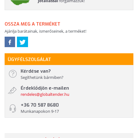
jótállással
forgalmazzuk!
OSSZA MEG A TERMÉKET
Ajánlja barátainak, ismerőseinek, a terméket!
ÜGYFÉLSZOLGÁLAT
Kérdése van?
Segíthetünk bármiben?
Érdeklődjön e-mailen
rendeles@globaltender.hu
+36 70 587 8680
Munkanapokon 9-17