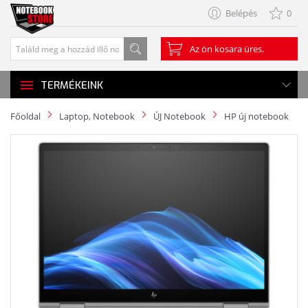
Belépés
0
Az ön kosara üres.
TERMÉKEINK
Főoldal
Laptop, Notebook
ÚJ Notebook
HP új notebook