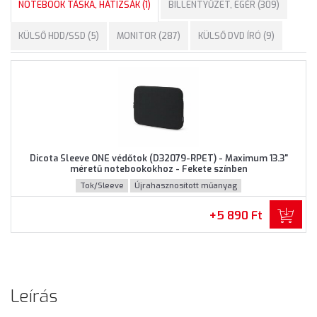
NOTEBOOK TÁSKA, HÁTIZSÁK (1)
BILLENTYŰZET, EGÉR (309)
KÜLSŐ HDD/SSD (5)
MONITOR (287)
KÜLSŐ DVD ÍRÓ (9)
Dicota Sleeve ONE védőtok (D32079-RPET) - Maximum 13.3"
méretű notebookokhoz - Fekete színben
Tok/Sleeve
Újrahasznosított műanyag
+5 890 Ft
Leírás