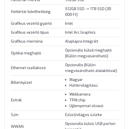
512GB SSD -> 1TB SSD (30
Háttértár bővíthetőség
000 Ft)
Grafikus vezérlő gyártó
Intel
Grafikus vezérlő típus
Intel Arc Graphics
Grafikus memória
Alaplapra Integrált
Opcionális külső meghajtó
Optikai meghajtó
(Külön megvásárolható)
Opcionális (Külön
Ethernet csatlakozó
megvásárolható átalakítóval)
Magyar
Billentyűzet
Háttérvilágítású
Webkamera
Extrák
TPM chip
Ujjlenyomat olvasó
Szín
Ezüst/világos szürke
Opcionális külső, USB porton
WWAN