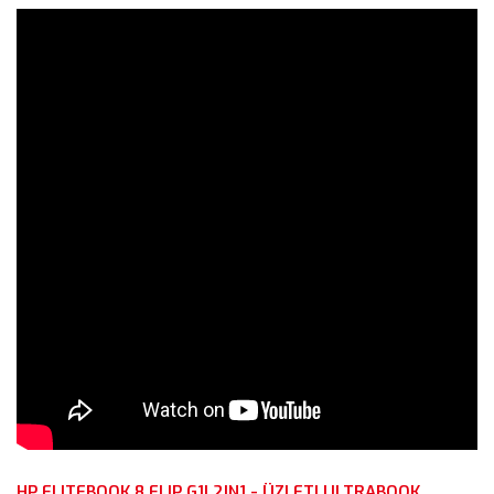
HP ELITEBOOK 8 FLIP G1I 2IN1 - ÜZLETI ULTRABOOK