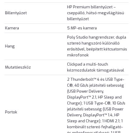
HP Premium billentyűzet –
Billentyűzet
cseppálló, hátsó megvilágítású
billentyűzet
Kamera
5 MP-es kamera
Poly Studio hangrendszer, dupla
sztereó hangszóró különálló
Hang
erősítővel, beépített kétcsatornás
mikrofonok
Clickpad a multi-touch
Mutatóeszköz
kézmozdulatok támogatásával
2 Thunderbolt™ 4 és USB Type-
C®, 40 Gb/s jelátviteli sebesség
(USB Power Delivery,
DisplayPort™ 2.1, HP Sleep and
Charge); 1 USB Type-C®, 10 Gb/s
jelátviteli sebesség (USB Power
Portok
Delivery, DisplayPort™ 1.4, HP
Sleep and Charge); 1 HDMI 2.1; 1
kombinált sztereó fejhallgató-
és mikrofoncsatlakozó; 1 USB