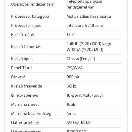
Telepített operációs
Operációs rendszer felár
rendszerrel van
Processzor kategória
Multimédiás használatra
Processzor típus
Intel Core 5 / Ultra 5
Kijelző méret
13.3"
FullHD (1920x1080) vagy
Kijelző felbontás
WUXGA (1920x1200)
Kijelző típus
Glossy (Fényes)
Panel Típus
IPS/WVA
Fényerő
300 nit
Kijelző frekvencia
60Hz
Érintőképernyő
10-point Multi-touch
Memória méret
16GB
Memória bővíthetőség
Nincs
Háttértár jellege
SSD háttértár
Háttértár mérete
512GB SSD