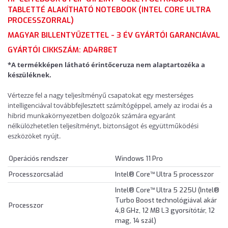
TABLETTÉ ALAKÍTHATÓ NOTEBOOK (INTEL CORE ULTRA
PROCESSZORRAL)
MAGYAR BILLENTYŰZETTEL - 3 ÉV GYÁRTÓI GARANCIÁVAL
GYÁRTÓI CIKKSZÁM: AD4R8ET
*A termékképen látható érintőceruza nem alaptartozéka a
készüléknek.
Vértezze fel a nagy teljesítményű csapatokat egy mesterséges
intelligenciával továbbfejlesztett számítógéppel, amely az irodai és a
hibrid munkakörnyezetben dolgozók számára egyaránt
nélkülözhetetlen teljesítményt, biztonságot és együttműködési
eszközöket nyújt.
Operációs rendszer
Windows 11 Pro
Processzorcsalád
Intel® Core™ Ultra 5 processzor
Intel® Core™ Ultra 5 225U (Intel®
Turbo Boost technológiával akár
Processzor
4,8 GHz, 12 MB L3 gyorsítótár, 12
mag, 14 szál)