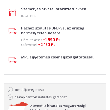
Személyes átvétel szaküzletünkben
INGYENES
Házhoz szállítás DPD-vel az ország
bármely településére
+1 590 Ft
Előreutalással:
+2 180 Ft
Utánvéttel:
MPL egyetemes csomagszolgáltatással
Rendelje meg most!
14 nap pénz visszafizetési garancia*
A terméket
hivatalos magyarországi