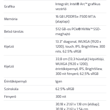
Integrált, Intel® Arc™ grafikus
Grafika
vezérlő
16 GB LPDDR5x-7500 MT/s
Memória
(alaplapi)
512 GB-os PCIe® NVMe™ SSD-
Belső tárolás
meghajtó
13.3" diagonal, WUXGA (1920 x
Kijelző
1200), touch, IPS, BrightView, 300
nits, 62.5% sRGB
33,8 cm (13,3 hüvelyk) képátlójú,
WUXGA (1920 x 1200),
Kijelző
érintőképernyő, IPS, BrightView,
300 nit fényerő, 62,5% sRGB
Érintőképernyő
Igen
Színskála
62.5% sRGB
Fényerő
300 nit
30,18 x 21,61 x 1,18 cm (előlap);
30,18 x 21,61 x 1,54 cm