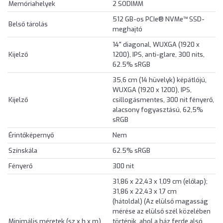
Memóriahelyek
2 SODIMM
512 GB-os PCIe® NVMe™ SSD-
Belső tárolás
meghajtó
14" diagonal, WUXGA (1920 x
Kijelző
1200), IPS, anti-glare, 300 nits,
62.5% sRGB
35,6 cm (14 hüvelyk) képátlójú,
WUXGA (1920 x 1200), IPS,
Kijelző
csillogásmentes, 300 nit fényerő,
alacsony fogyasztású, 62,5%
sRGB
Érintőképernyő
Nem
Színskála
62.5% sRGB
Fényerő
300 nit
31,86 x 22,43 x 1,09 cm (előlap);
31,86 x 22,43 x 1,7 cm
(hátoldal) (Az elülső magasság
mérése az elülső szél közelében
Minimális méretek (sz x h x m)
történik, ahol a ház ferde alsó