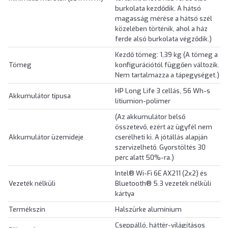
burkolata kezdődik. A hátsó
magasság mérése a hátsó szél
közelében történik, ahol a ház
ferde alsó burkolata végződik.)
Kezdő tömeg: 1,39 kg (A tömeg a
Tömeg
konfigurációtól függően változik.
Nem tartalmazza a tápegységet.)
HP Long Life 3 cellás, 56 Wh-s
Akkumulátor típusa
lítiumion-polimer
(Az akkumulátor belső
összetevő, ezért az ügyfél nem
Akkumulátor üzemideje
cserélheti ki. A jótállás alapján
szervizelhető. Gyorstöltés 30
perc alatt 50%-ra.)
Intel® Wi-Fi 6E AX211 (2x2) és
Vezeték nélküli
Bluetooth® 5.3 vezeték nélküli
kártya
Termékszín
Halszürke alumínium
Cseppálló, háttér-világításos