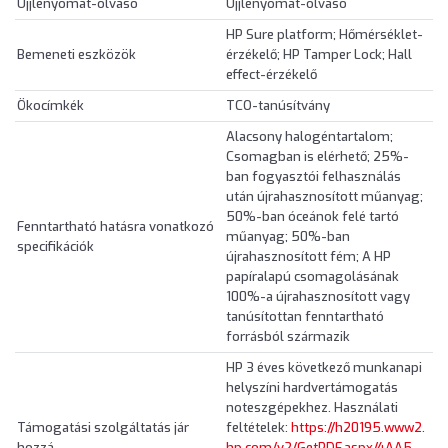
Ujjlenyomat-olvasó
Ujjlenyomat-olvasó
HP Sure platform; Hőmérséklet-
Bemeneti eszközök
érzékelő; HP Tamper Lock; Hall
effect-érzékelő
Ökocímkék
TCO-tanúsítvány
Alacsony halogéntartalom;
Csomagban is elérhető; 25%-
ban fogyasztói felhasználás
után újrahasznosított műanyag;
50%-ban óceánok felé tartó
Fenntartható hatásra vonatkozó
műanyag; 50%-ban
specifikációk
újrahasznosított fém; A HP
papíralapú csomagolásának
100%-a újrahasznosított vagy
tanúsítottan fenntartható
forrásból származik
HP 3 éves következő munkanapi
helyszíni hardvertámogatás
noteszgépekhez. Használati
Támogatási szolgáltatás jár
feltételek:
https://h20195.www2.
hozzá
hp.com/v2/GetPDF.aspx/4AA5-