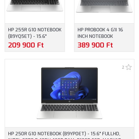
HP 255R G10 NOTEBOOK
HP PROBOOK 4 G1I 16
(B9YQ5ET) - 15.6"
INCH NOTEBOOK
FULLHD, AMD RYZEN 5-
(B9YX5ET) - 16.0"
209 900 Ft
389 900 Ft
7535U, 16GB RAM,
WUXGA, INTEL CORE
512GB SSD, MAGYAR
ULTRA 5-225U, 16GB
BILLENTYŰZET,
RAM, 512GB SSD,
2
OPERÁCIÓS RENDSZER
MAGYAR BILLENTYŰZET,
NÉLKÜL, 3 ÉV GARANCIA,
WINDOWS 11
EZÜSTSZÜRKE SZÍNBEN
PROFESSIONAL, 3 ÉV
GARANCIA, EZÜST
SZÍNBEN
HP 250R G10 NOTEBOOK (B9YP0ET) - 15.6" FULLHD,