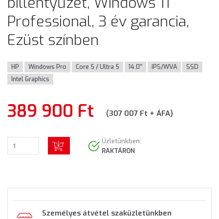
billentyűzet, Windows 11
Professional, 3 év garancia,
Ezüst színben
HP
Windows Pro
Core 5 / Ultra 5
14.0"
IPS/WVA
SSD
Intel Graphics
389 900 Ft
(307 007 Ft + ÁFA)
Üzletünkben:
RAKTÁRON
Személyes átvétel szaküzletünkben