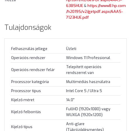
6385HUE
&
https://www8.hp.com
/h20195/v2/getpdf.aspx/4AA5-
7123HUE.pdf
Tulajdonságok
Felhasználás jellege
Üzleti
Operációs rendszer
Windows 11 Professional
Telepített operációs
Operációs rendszer felár
rendszerrel van
Processzor kategória
Multimédiás használatra
Processzor típus
Intel Core 5 / Ultra 5
Kijelző méret
14.0"
FullHD (1920x1080) vagy
Kijelző felbontás
WUXGA (1920x1200)
Anti-glare
Kijelző típus
(Tükröződésmentes)