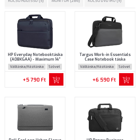
KÜLSŐ HDD/SSD (5)
MONITOR (286)
KÜLSŐ DVD ÍRÓ (9)
HP Everyday Notebooktáska
Targus Work-in Essentials
(A08KGAA) - Maximum 14"
Case Notebook táska
méretű notebookokhoz
(TED007GL) - Maximum 14.0"
Válltáska/Kézitáska
Szövet
Válltáska/Kézitáska
Szövet
méretű notebokhoz -
Fekete-szürke színben
+5 790 Ft
+6 590 Ft