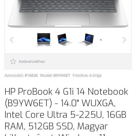
Kedvencekhez
Azonosító: #18836
Model:
B9YW6ET
Frissítve: 4 órája
HP ProBook 4 G1i 14 Notebook
(B9YW6ET) - 14.0" WUXGA,
Intel Core Ultra 5-225U, 16GB
RAM, 512GB SSD, Magyar