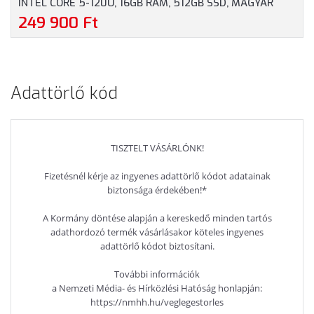
INTEL CORE 5-120U, 16GB RAM, 512GB SSD, MAGYAR
BILLENTYŰZET, WINDOWS 11 HOME, 3 ÉV GARANCIA,
249 900 Ft
EZÜSTSZÜRKE SZÍNBEN
Adattörlő kód
TISZTELT VÁSÁRLÓNK!
Fizetésnél kérje az ingyenes adattörlő kódot adatainak
biztonsága érdekében!*
A Kormány döntése alapján a kereskedő minden tartós
adathordozó termék vásárlásakor köteles ingyenes
adattörlő kódot biztosítani.
További információk
a Nemzeti Média- és Hírközlési Hatóság honlapján:
https://nmhh.hu/veglegestorles