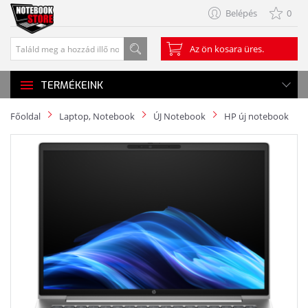
Belépés
0
Az ön kosara üres.
TERMÉKEINK
Főoldal
Laptop, Notebook
ÚJ Notebook
HP új notebook