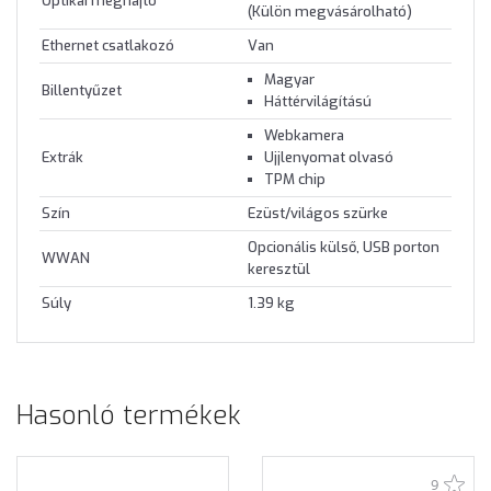
Optikai meghajtó
(Külön megvásárolható)
Ethernet csatlakozó
Van
Magyar
Billentyűzet
Háttérvilágítású
Webkamera
Extrák
Ujjlenyomat olvasó
TPM chip
Szín
Ezüst/világos szürke
Opcionális külső, USB porton
WWAN
keresztül
Súly
1.39 kg
Hasonló termékek
9