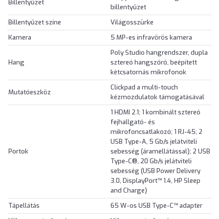
Billentyűzet
billentyűzet
Billentyűzet színe
Világosszürke
Kamera
5 MP-es infravörös kamera
Poly Studio hangrendszer, dupla
Hang
sztereó hangszóró, beépített
kétcsatornás mikrofonok
Clickpad a multi-touch
Mutatóeszköz
kézmozdulatok támogatásával
1 HDMI 2.1; 1 kombinált sztereó
fejhallgató- és
mikrofoncsatlakozó; 1 RJ-45; 2
USB Type-A, 5 Gb/s jelátviteli
Portok
sebesség (áramellátással); 2 USB
Type-C®, 20 Gb/s jelátviteli
sebesség (USB Power Delivery
3.0, DisplayPort™ 1.4, HP Sleep
and Charge)
Tápellátás
65 W-os USB Type-C™ adapter