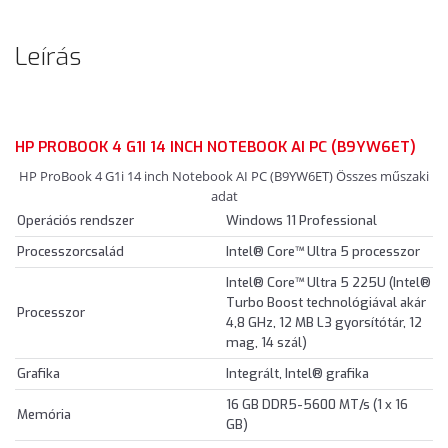
Leírás
HP PROBOOK 4 G1I 14 INCH NOTEBOOK AI PC (B9YW6ET)
HP ProBook 4 G1i 14 inch Notebook AI PC (B9YW6ET) Összes műszaki
adat
Operációs rendszer
Windows 11 Professional
Processzorcsalád
Intel® Core™ Ultra 5 processzor
Intel® Core™ Ultra 5 225U (Intel®
Turbo Boost technológiával akár
Processzor
4,8 GHz, 12 MB L3 gyorsítótár, 12
mag, 14 szál)
Grafika
Integrált, Intel® grafika
16 GB DDR5-5600 MT/s (1 x 16
Memória
GB)