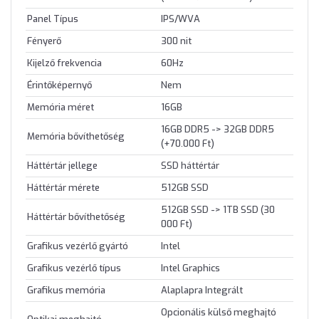
Panel Típus
IPS/WVA
Fényerő
300 nit
Kijelző frekvencia
60Hz
Érintőképernyő
Nem
Memória méret
16GB
16GB DDR5 -> 32GB DDR5
Memória bővíthetőség
(+70.000 Ft)
Háttértár jellege
SSD háttértár
Háttértár mérete
512GB SSD
512GB SSD -> 1TB SSD (30
Háttértár bővíthetőség
000 Ft)
Grafikus vezérlő gyártó
Intel
Grafikus vezérlő típus
Intel Graphics
Grafikus memória
Alaplapra Integrált
Opcionális külső meghajtó