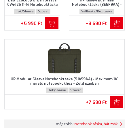
Dell EcoLoop Urban Sleeve
HP Renew Business
CV4425 11-14 Notebooktáska
Notebooktáska (3E5F9AA) -
(460-BDWQ) - Maximum 14"
Maximum 14.0" méretű
Tok/Sleeve
Szövet
Válltáska/Kézitáska
méretű notebookokhoz,
notebookokhoz - Fekete
Szürke színben
színben
Újrahasznosított műanyag
+5 990 Ft
+8 690 Ft
HP Modular Sleeve Notebooktáska (9J499AA) - Maximum 14"
méretű notebookokhoz - Zöld színben
Tok/Sleeve
Szövet
+7 690 Ft
még több:
Notebook táska, hátizsák