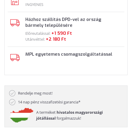
INGYENES
Házhoz szállítás DPD-vel az ország
bármely településére
+1 590 Ft
Előreutalással:
+2 180 Ft
Utánvéttel:
MPL egyetemes csomagszolgáltatással
Rendelje meg most!
14 nap pénz visszafizetési garancia*
A terméket
hivatalos magyarországi
jótállással
forgalmazzuk!