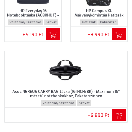
HP Everyday 16
HP Campus XL
Notebooktáska (A08KHUT) -
Márványkőmintás Hátizsák
Maximum 16" méretű
(7K0E2AA) - Maximum 16.1"
Válltáska/Kézitáska
Szövet
Hátizsák
Poliészter
notebookokhoz - Szürke
méretű notebookokhoz,
színben
Márványkőmintás színben
+5 190 Ft
+8 990 Ft
Asus NEREUS CARRY BAG táska (16 INCH/BK) - Maximum 16"
méretű notebookokhoz, Fekete színben
Válltáska/Kézitáska
Szövet
+6 890 Ft