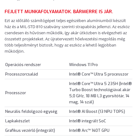
FEJLETT MUNKAFOLYAMATOK. BÁRMERRE IS JÁR.
Ezt az időtálló számítógépet teljes egészében alumíniumból készült
ház és a MIL-STD 810 szabvány szerinti strapabírás jellemzi. Az eszköz
csendesen és hűvösen működik, így akár útközben is elvégezheti az
összetett projekteket. Az újratervezett hőelvezetési megoldás még
több teljesítményt biztosít, hogy az eszköz a lehető legjobban
működjön.
Operációs rendszer
Windows 11 Pro
Processzorcsalád
Intel® Core™ Ultra 5 processzor
Intel® Core™ Ultra 5 235H (Intel®
Turbo Boost technológiával akár
Processzor
5,0 GHz, 18 MB L3 gyorsítótár, 14
mag, 14 szál)
Neurális feldolgozó egység
Intel® AI Boost (13 NPU TOPS)
Lapkakészlet
Intel® integrált SoC
Grafikus vezérlő (integrált)
Intel® Arc™ 140T GPU