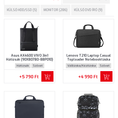
KÜLSŐ HDD/SSD (5)
MONITOR (286)
KÜLSŐ DVD ÍRÓ (9)
Asus AX4600 VIVO 3in1
Lenovo T210 Laptop Casual
Hátizsák (90XB07B0-BBP010)
Toploader Notebooktáska
- Maximum 16" méretű
(GX41L83769) - Maximum
Hátizsák
Szövet
Válltáska/Kézitáska
Szövet
notebookokhoz - Fekete
15.6" méretű notebookokhoz
színben
- Fekete színben
+5 790 Ft
+4 990 Ft