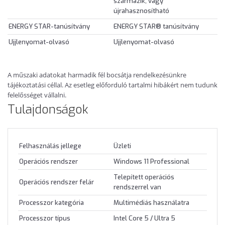
származik, vagy
újrahasznosítható
ENERGY STAR-tanúsítvány
ENERGY STAR® tanúsítvány
Ujjlenyomat-olvasó
Ujjlenyomat-olvasó
A műszaki adatokat harmadik fél bocsátja rendelkezésünkre
tájékoztatási céllal. Az esetleg előforduló tartalmi hibákért nem tudunk
felelősséget vállalni.
Tulajdonságok
Felhasználás jellege
Üzleti
Operációs rendszer
Windows 11 Professional
Telepített operációs
Operációs rendszer felár
rendszerrel van
Processzor kategória
Multimédiás használatra
Processzor típus
Intel Core 5 / Ultra 5