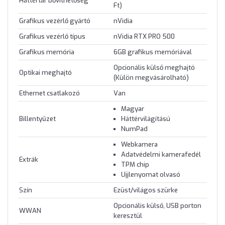
Háttértár bővíthetőség
Ft)
Grafikus vezérlő gyártó
nVidia
Grafikus vezérlő típus
nVidia RTX PRO 500
Grafikus memória
6GB grafikus memóriával
Opcionális külső meghajtó
Optikai meghajtó
(Külön megvásárolható)
Ethernet csatlakozó
Van
Magyar
Billentyűzet
Háttérvilágítású
NumPad
Webkamera
Adatvédelmi kamerafedél
Extrák
TPM chip
Ujjlenyomat olvasó
Szín
Ezüst/világos szürke
Opcionális külső, USB porton
WWAN
keresztül