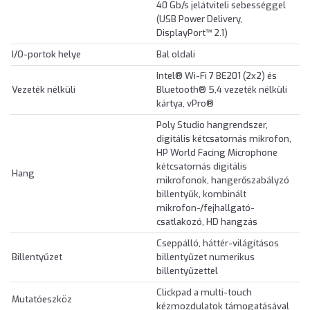
40 Gb/s jelátviteli sebességgel
(USB Power Delivery,
DisplayPort™ 2.1)
I/O-portok helye
Bal oldali
Intel® Wi-Fi 7 BE201 (2x2) és
Vezeték nélküli
Bluetooth® 5,4 vezeték nélküli
kártya, vPro®
Poly Studio hangrendszer,
digitális kétcsatornás mikrofon,
HP World Facing Microphone
kétcsatornás digitális
Hang
mikrofonok, hangerőszabályzó
billentyűk, kombinált
mikrofon-/fejhallgató-
csatlakozó, HD hangzás
Cseppálló, háttér-világításos
Billentyűzet
billentyűzet numerikus
billentyűzettel
Clickpad a multi-touch
Mutatóeszköz
kézmozdulatok támogatásával