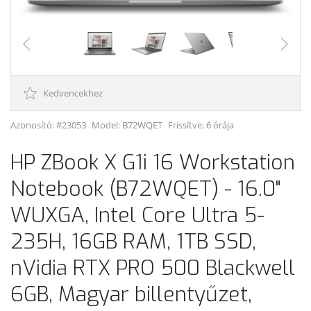
Kedvencekhez
Azonosító: #23053
Model:
B72WQET
Frissítve: 6 órája
HP ZBook X G1i 16 Workstation
Notebook (B72WQET) - 16.0"
WUXGA, Intel Core Ultra 5-
235H, 16GB RAM, 1TB SSD,
nVidia RTX PRO 500 Blackwell
6GB, Magyar billentyűzet,