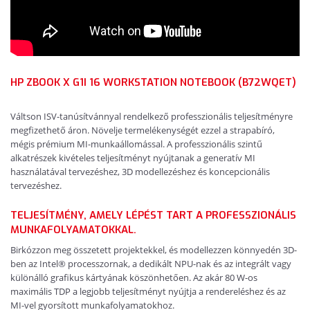
HP ZBOOK X G1I 16 WORKSTATION NOTEBOOK (B72WQET)
Váltson ISV-tanúsítvánnyal rendelkező professzionális teljesítményre
megfizethető áron. Növelje termelékenységét ezzel a strapabíró,
mégis prémium MI-munkaállomással. A professzionális szintű
alkatrészek kivételes teljesítményt nyújtanak a generatív MI
használatával tervezéshez, 3D modellezéshez és koncepcionális
tervezéshez.
TELJESÍTMÉNY, AMELY LÉPÉST TART A PROFESSZIONÁLIS
MUNKAFOLYAMATOKKAL.
Birkózzon meg összetett projektekkel, és modellezzen könnyedén 3D-
ben az Intel® processzornak, a dedikált NPU-nak és az integrált vagy
különálló grafikus kártyának köszönhetően. Az akár 80 W-os
maximális TDP a legjobb teljesítményt nyújtja a rendereléshez és az
MI-vel gyorsított munkafolyamatokhoz.