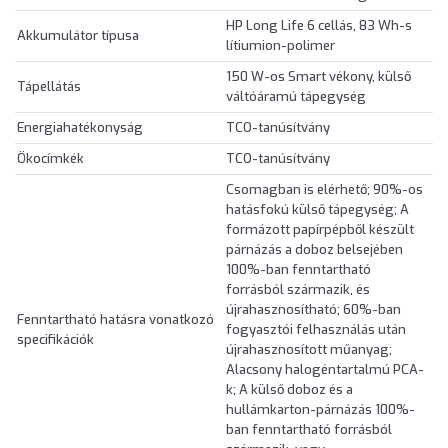
HP Long Life 6 cellás, 83 Wh-s
Akkumulátor típusa
lítiumion-polimer
150 W-os Smart vékony, külső
Tápellátás
váltóáramú tápegység
Energiahatékonyság
TCO-tanúsítvány
Ökocímkék
TCO-tanúsítvány
Csomagban is elérhető; 90%-os
hatásfokú külső tápegység; A
formázott papírpépből készült
párnázás a doboz belsejében
100%-ban fenntartható
forrásból származik, és
újrahasznosítható; 60%-ban
Fenntartható hatásra vonatkozó
fogyasztói felhasználás után
specifikációk
újrahasznosított műanyag;
Alacsony halogéntartalmú PCA-
k; A külső doboz és a
hullámkarton-párnázás 100%-
ban fenntartható forrásból