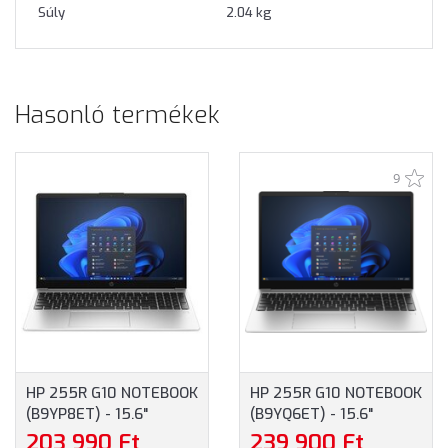
Súly
2.04 kg
Hasonló termékek
9
HP 255R G10 NOTEBOOK
HP 255R G10 NOTEBOOK
(B9YP8ET) - 15.6"
(B9YQ6ET) - 15.6"
FULLHD, AMD RYZEN 3-
FULLHD, AMD RYZEN 5-
203 990 Ft
239 900 Ft