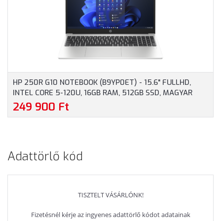
GARANCIA, EZÜST
SZÍNBEN
HP 250R G10 NOTEBOOK (B9YP0ET) - 15.6" FULLHD,
INTEL CORE 5-120U, 16GB RAM, 512GB SSD, MAGYAR
BILLENTYŰZET, WINDOWS 11 HOME, 3 ÉV GARANCIA,
249 900 Ft
EZÜSTSZÜRKE SZÍNBEN
Adattörlő kód
TISZTELT VÁSÁRLÓNK!
Fizetésnél kérje az ingyenes adattörlő kódot adatainak