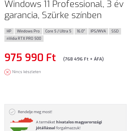
Windows 11 Professional, 3 év
garancia, Szürke színben
HP
Windows Pro
Core 5 / Ultra 5
16.0"
IPS/WVA
SSD
nVidia RTX PRO 500
975 990 Ft
(768 496 Ft + ÁFA)
Nincs készleten
Rendelje meg most!
A terméket
hivatalos magyarországi
jótállással
forgalmazzuk!