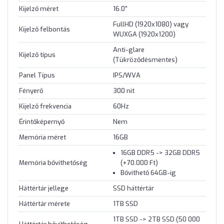
Kijelző méret
16.0"
FullHD (1920x1080) vagy
Kijelző felbontás
WUXGA (1920x1200)
Anti-glare
Kijelző típus
(Tükröződésmentes)
Panel Típus
IPS/WVA
Fényerő
300 nit
Kijelző frekvencia
60Hz
Érintőképernyő
Nem
Memória méret
16GB
16GB DDR5 -> 32GB DDR5
Memória bővíthetőség
(+70.000 Ft)
Bővíthető 64GB-ig
Háttértár jellege
SSD háttértár
Háttértár mérete
1TB SSD
1TB SSD -> 2TB SSD (50 000