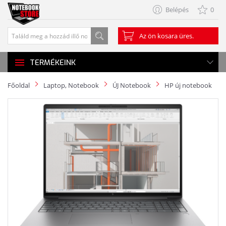
Belépés
0
Az ön kosara üres.
TERMÉKEINK
Főoldal
Laptop, Notebook
ÚJ Notebook
HP új notebook