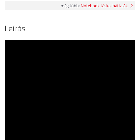
még több:
Notebook táska, hátizsák
Leírás