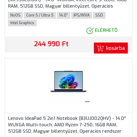
RAM, 512GB SSD, Magyar billentyűzet, Operációs
rendszer nélkül, 3 év garancia, Ezüst színben
NoOS
Core 5 / Ultra 5
14.0"
IPS/WVA
SSD
Intel Graphics
ELÉRHETŐ
244 990 Ft
kosárba
Lenovo IdeaPad 5 2in1 Notebook (83UJ002QHV) - 14.0"
WUXGA Multi-touch, AMD Ryzen 7-250, 16GB RAM,
512GB SSD, Magyar billentyűzet, Operációs rendszer