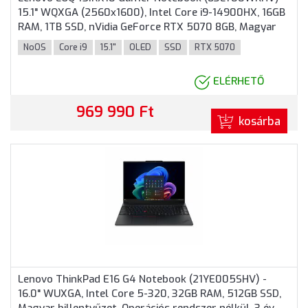
15.1" WQXGA (2560x1600), Intel Core i9-14900HX, 16GB
RAM, 1TB SSD, nVidia GeForce RTX 5070 8GB, Magyar
billentyűzet, Operációs rendszer nélkül, 3 év garancia,
NoOS
Core i9
15.1"
OLED
SSD
RTX 5070
Sötétszürke színben
ELÉRHETŐ
969 990 Ft
kosárba
Lenovo ThinkPad E16 G4 Notebook (21YE005SHV) -
16.0" WUXGA, Intel Core 5-320, 32GB RAM, 512GB SSD,