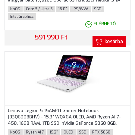
Magyar billentyűzet, Operációs rendszer nélkül, 3 év
garancia, Fekete színben
NoOS
Core 5 / Ultra 5
16.0"
IPS/WVA
SSD
Intel Graphics
ELÉRHETŐ
591 990 Ft
kosárba
Lenovo Legion 5 15AGP11 Gamer Notebook
(83Q6008BHV) - 15.3" WQXGA OLED, AMD Ryzen AI 7-
450, 16GB RAM, 1TB SSD, nVidia GeForce 5060 8GB,
Magyar billentyűzet, Operációs rendszer nélkül, 3 év
NoOS
Ryzen AI 7
15.3"
OLED
SSD
RTX 5060