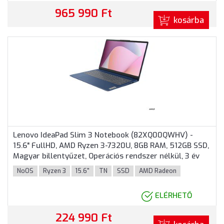
965 990 Ft
kosárba
Lenovo IdeaPad Slim 3 Notebook (82XQ00QWHV) -
15.6" FullHD, AMD Ryzen 3-7320U, 8GB RAM, 512GB SSD,
Magyar billentyűzet, Operációs rendszer nélkül, 3 év
garancia, Kék színben
NoOS
Ryzen 3
15.6"
TN
SSD
AMD Radeon
ELÉRHETŐ
224 990 Ft