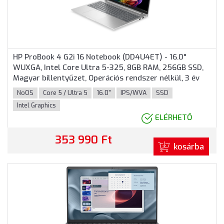
HP ProBook 4 G2i 16 Notebook (DD4U4ET) - 16.0"
WUXGA, Intel Core Ultra 5-325, 8GB RAM, 256GB SSD,
Magyar billentyűzet, Operációs rendszer nélkül, 3 év
garancia, Ezüst színben
NoOS
Core 5 / Ultra 5
16.0"
IPS/WVA
SSD
Intel Graphics
ELÉRHETŐ
353 990 Ft
kosárba