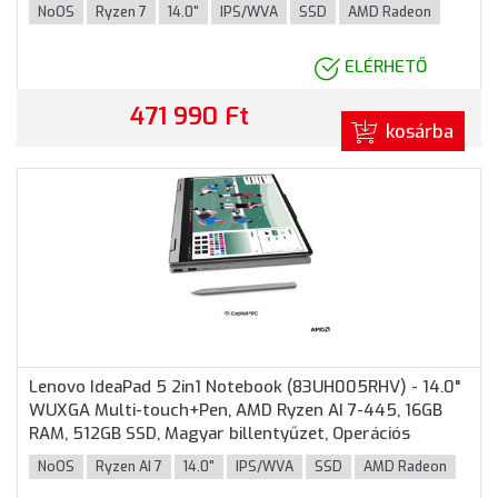
nélkül, hálózati adapter nélkül, 3 év garancia, Kék
NoOS
Ryzen 7
14.0"
IPS/WVA
SSD
AMD Radeon
színben
ELÉRHETŐ
471 990 Ft
kosárba
Lenovo IdeaPad 5 2in1 Notebook (83UH005RHV) - 14.0"
WUXGA Multi-touch+Pen, AMD Ryzen AI 7-445, 16GB
RAM, 512GB SSD, Magyar billentyűzet, Operációs
rendszer nélkül, hálózati adapter nélkül, 3 év garancia,
NoOS
Ryzen AI 7
14.0"
IPS/WVA
SSD
AMD Radeon
Szürke színben