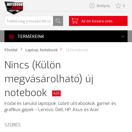
Belépés
0
Az ön kosara üres.
TERMÉKEINK
Főoldal
Laptop, Notebook
ÚJ Notebook
Nincs (Külön
megvásárolható) új
notebook
426
Irodai és tanulói laptopok, üzleti ultrabookok, gamer és
grafikus gépek – Lenovo, Dell, HP, Asus és Acer
SZŰRÉS