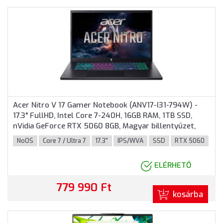
Acer Nitro V 17 Gamer Notebook (ANV17-I31-794W) -
17.3" FullHD, Intel Core 7-240H, 16GB RAM, 1TB SSD,
nVidia GeForce RTX 5060 8GB, Magyar billentyűzet,
Operációs rendszer nélkül, 3 év garancia, Fekete
NoOS
Core 7 / Ultra 7
17.3"
IPS/WVA
SSD
RTX 5060
színben
ELÉRHETŐ
779 990 Ft
kosárba