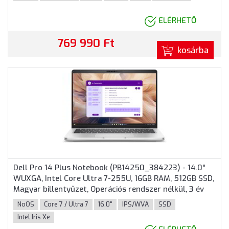
garancia, Fehér színben
ELÉRHETŐ
769 990 Ft
kosárba
Dell Pro 14 Plus Notebook (PB14250_384223) - 14.0"
WUXGA, Intel Core Ultra 7-255U, 16GB RAM, 512GB SSD,
Magyar billentyűzet, Operációs rendszer nélkül, 3 év
garancia, Alumínium színben
NoOS
Core 7 / Ultra 7
16.0"
IPS/WVA
SSD
Intel Iris Xe