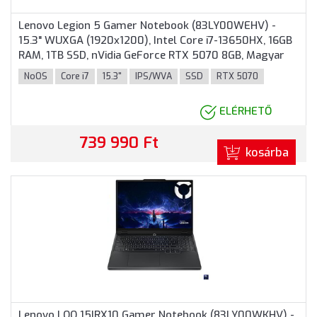
Lenovo Legion 5 Gamer Notebook (83LY00WEHV) -
15.3" WUXGA (1920x1200), Intel Core i7-13650HX, 16GB
RAM, 1TB SSD, nVidia GeForce RTX 5070 8GB, Magyar
billentyűzet, Operációs rendszer nélkül, 3 év garancia,
NoOS
Core i7
15.3"
IPS/WVA
SSD
RTX 5070
Fekete színben
ELÉRHETŐ
739 990 Ft
kosárba
Lenovo LOQ 15IRX10 Gamer Notebook (83LY00WKHV) -