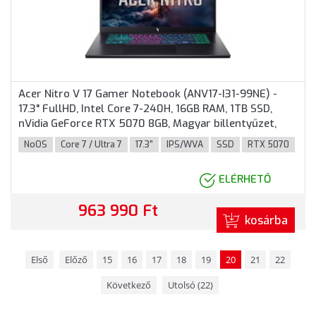
Acer Nitro V 17 Gamer Notebook (ANV17-I31-99NE) -
17.3" FullHD, Intel Core 7-240H, 16GB RAM, 1TB SSD,
nVidia GeForce RTX 5070 8GB, Magyar billentyűzet,
Operációs rendszer nélkül, 3 év garancia, Fekete
NoOS
Core 7 / Ultra 7
17.3"
IPS/WVA
SSD
RTX 5070
színben
ELÉRHETŐ
963 990 Ft
kosárba
Első
Előző
15
16
17
18
19
20
21
22
Következő
Utolsó (22)