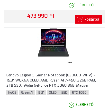
ELÉRHETŐ
473 990 Ft
kosárba
Lenovo Legion 5 Gamer Notebook (83Q6001WHV) -
15.3" WQXGA OLED, AMD Ryzen AI 7-450, 32GB RAM,
2TB SSD, nVidia GeForce RTX 5060 8GB, Magyar
billentyűzet, Operációs rendszer nélkül, 3 év garancia,
NoOS
Ryzen AI
15.3"
OLED
SSD
RTX 5060
Fekete színben
ELÉRHETŐ