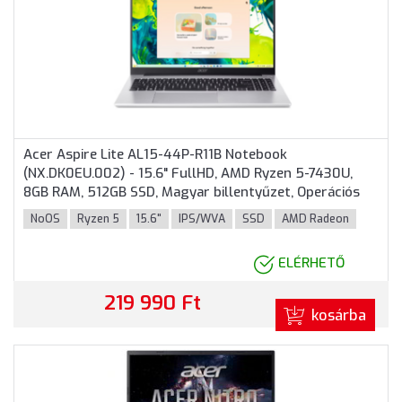
Acer Aspire Lite AL15-44P-R11B Notebook
(NX.DK0EU.002) - 15.6" FullHD, AMD Ryzen 5-7430U,
8GB RAM, 512GB SSD, Magyar billentyűzet, Operációs
rendszer nélkül, 3 év garancia, Ezüst színben
NoOS
Ryzen 5
15.6"
IPS/WVA
SSD
AMD Radeon
ELÉRHETŐ
219 990 Ft
kosárba