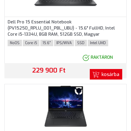
Dell Pro 15 Essential Notebook
(PV15250_RPLU_001_P8L_UBU) - 15.6" FullHD, Intel
Core i5-1334U, 8GB RAM, 512GB SSD, Magyar
billentyűzet, Operációs rendszer nélkül, 3 év garancia,
NoOS
Core i5
15.6"
IPS/WVA
SSD
Intel UHD
Fekete színben
RAKTÁRON
229 900 Ft
kosárba