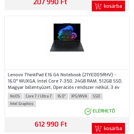
207 990 Ft
kosárba
Lenovo ThinkPad E16 G4 Notebook (21YE005RHV) -
16.0" WUXGA, Intel Core 7-350, 24GB RAM, 512GB SSD,
Magyar billentyűzet, Operációs rendszer nélkül, 3 év
garancia, Fekete színben
NoOS
Core 7 / Ultra 7
16.0"
IPS/WVA
SSD
Intel Graphics
ELÉRHETŐ
612 990 Ft
kosárba