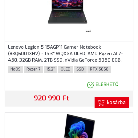
Lenovo Legion 5 15AGP11 Gamer Notebook
(83Q6001XHV) - 15.3" WQXGA OLED, AMD Ryzen AI 7-
450, 32GB RAM, 2TB SSD, nVidia GeForce 5050 8GB,
Magyar billentyűzet, Operációs rendszer nélkül, 3 év
NoOS
Ryzen 7
15.3"
OLED
SSD
RTX 5050
garancia, Fekete színben
ELÉRHETŐ
920 990 Ft
kosárba