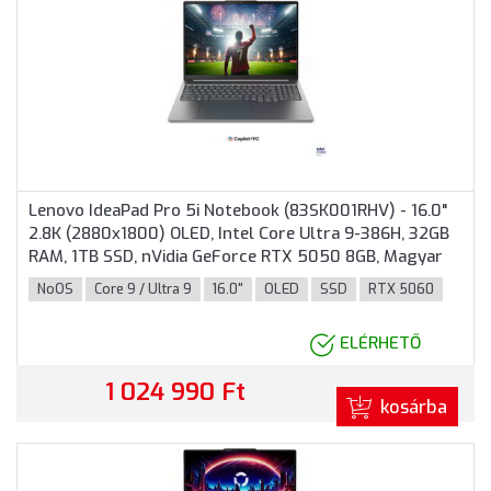
Lenovo IdeaPad Pro 5i Notebook (83SK001RHV) - 16.0"
2.8K (2880x1800) OLED, Intel Core Ultra 9-386H, 32GB
RAM, 1TB SSD, nVidia GeForce RTX 5050 8GB, Magyar
billentyűzet, Operációs rendszer nélkül, 3 év garancia,
NoOS
Core 9 / Ultra 9
16.0"
OLED
SSD
RTX 5060
Szürke színben
ELÉRHETŐ
1 024 990 Ft
kosárba