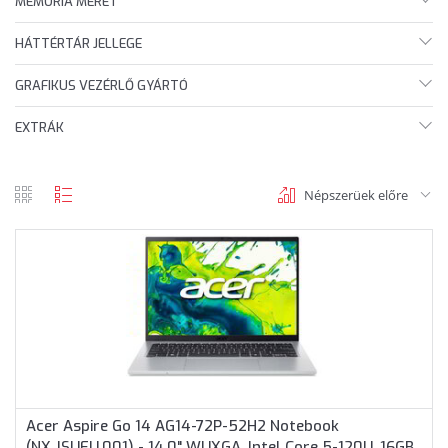
MEMÓRIA MÉRET
HÁTTÉRTÁR JELLEGE
GRAFIKUS VEZÉRLŐ GYÁRTÓ
EXTRÁK
Népszerüek előre
rács
lista
nézet
nézet
Acer Aspire Go 14 AG14-72P-52H2 Notebook
(NX.JSUEU.001) - 14.0" WUXGA, Intel Core 5-120U, 16GB