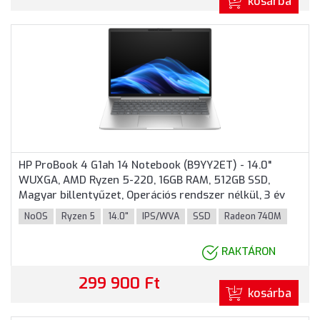
kosárba
HP ProBook 4 G1ah 14 Notebook (B9YY2ET) - 14.0"
WUXGA, AMD Ryzen 5-220, 16GB RAM, 512GB SSD,
Magyar billentyűzet, Operációs rendszer nélkül, 3 év
garancia, Ezüst színben
NoOS
Ryzen 5
14.0"
IPS/WVA
SSD
Radeon 740M
RAKTÁRON
299 900 Ft
kosárba