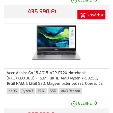
ELÉRHETŐ
435 990 Ft
kosárba
Acer Aspire Go 15 AG15-42P-R72X Notebook
(NX.J7XEU.00U) - 15.6" FullHD AMD Ryzen 7-5825U,
16GB RAM, 512GB SSD, Magyar billentyűzet, Operációs
rendszer nélkül, 3 év garancia, Ezüst színben
NoOS
Ryzen 7
15.6"
SSD
AMD Radeon
ELÉRHETŐ