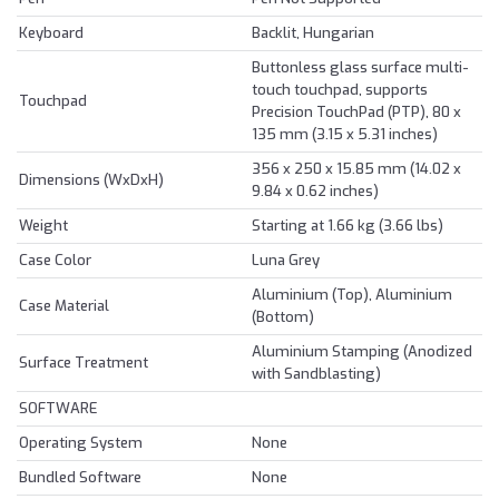
Keyboard
Backlit, Hungarian
Buttonless glass surface multi-
touch touchpad, supports
Touchpad
Precision TouchPad (PTP), 80 x
135 mm (3.15 x 5.31 inches)
356 x 250 x 15.85 mm (14.02 x
Dimensions (WxDxH)
9.84 x 0.62 inches)
Weight
Starting at 1.66 kg (3.66 lbs)
Case Color
Luna Grey
Aluminium (Top), Aluminium
Case Material
(Bottom)
Aluminium Stamping (Anodized
Surface Treatment
with Sandblasting)
SOFTWARE
Operating System
None
Bundled Software
None