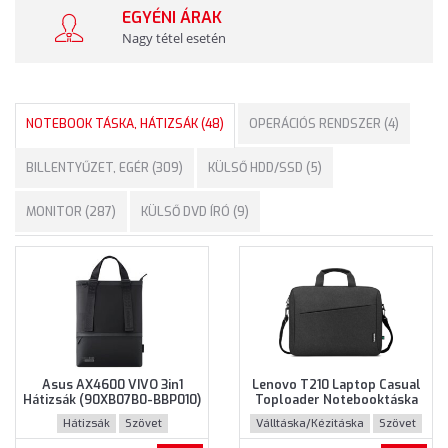
EGYÉNI ÁRAK
Nagy tétel esetén
NOTEBOOK TÁSKA, HÁTIZSÁK (48)
OPERÁCIÓS RENDSZER (4)
BILLENTYŰZET, EGÉR (309)
KÜLSŐ HDD/SSD (5)
MONITOR (287)
KÜLSŐ DVD ÍRÓ (9)
Asus AX4600 VIVO 3in1
Lenovo T210 Laptop Casual
Hátizsák (90XB07B0-BBP010)
Toploader Notebooktáska
- Maximum 16" méretű
(GX41L83769) - Maximum
Hátizsák
Szövet
Válltáska/Kézitáska
Szövet
notebookokhoz - Fekete
15.6" méretű notebookokhoz
színben
- Fekete színben