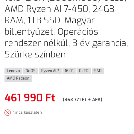
AMD Ryzen AI 7-450, 24GB
RAM, 1TB SSD, Magyar
billentyűzet, Operációs
rendszer nélkül, 3 év garancia,
Szürke színben
Lenovo
NoOS
Ryzen AI 7
16.0"
OLED
SSD
AMD Radeon
461 990 Ft
(363 771 Ft + ÁFA)
Nincs készleten