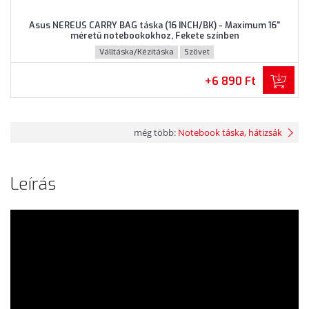
Asus NEREUS CARRY BAG táska (16 INCH/BK) - Maximum 16"
méretű notebookokhoz, Fekete színben
Válltáska/Kézitáska
Szövet
+6 890 Ft
még több:
Notebook táska, hátizsák
Leírás