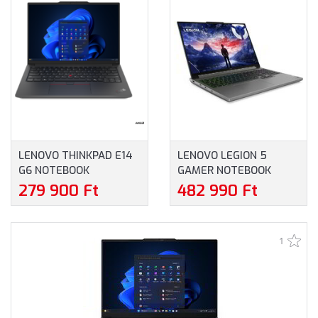
WINDOWS 11 HOME, 2
BILLENTYŰZET,
ÉV GARANCIA, SZÜRKE
WINDOWS 11 HOME, 3
SZÍNBEN
ÉV GARANCIA, SZÜRKE
SZÍNBEN
LENOVO THINKPAD E14
LENOVO LEGION 5
G6 NOTEBOOK
GAMER NOTEBOOK
(21M3002FCX) - 14.0"
(83DG00FNHV) - 16.0"
279 900 Ft
482 990 Ft
WUXGA, AMD RYZEN 5-
WQXGA, INTEL CORE I5-
7535HS, 16GB RAM,
13450HX, 16GB RAM,
512GB SSD, ANGOL
512GB SSD, NVIDIA
1
BILLENTYŰZET,
GEFORCE RTX 4050
WINDOWS 11
6GB, MAGYAR
PROFESSIONAL, 3 ÉV
BILLENTYŰZET,
GARANCIA, FEKETE
OPERÁCIÓS RENDSZER
SZÍNBEN
NÉLKÜL, 3 ÉV GARANCIA,