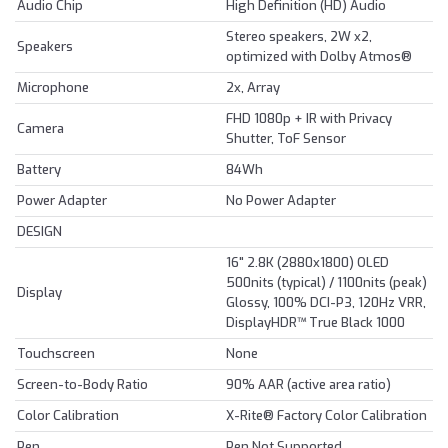
Audio Chip
High Definition (HD) Audio
Stereo speakers, 2W x2,
Speakers
optimized with Dolby Atmos®
Microphone
2x, Array
FHD 1080p + IR with Privacy
Camera
Shutter, ToF Sensor
Battery
84Wh
Power Adapter
No Power Adapter
DESIGN
16" 2.8K (2880x1800) OLED
500nits (typical) / 1100nits (peak)
Display
Glossy, 100% DCI-P3, 120Hz VRR,
DisplayHDR™ True Black 1000
Touchscreen
None
Screen-to-Body Ratio
90% AAR (active area ratio)
Color Calibration
X-Rite® Factory Color Calibration
Pen
Pen Not Supported