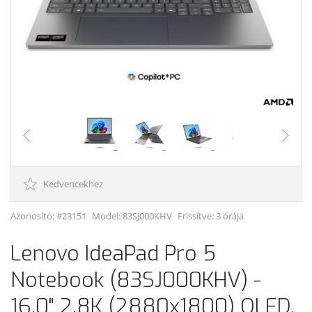
Kedvencekhez
Azonosító: #23151
Model:
83SJ000KHV
Frissítve: 3 órája
Lenovo IdeaPad Pro 5
Notebook (83SJ000KHV) -
16.0" 2.8K (2880x1800) OLED,