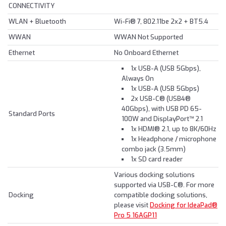
CONNECTIVITY
WLAN + Bluetooth
Wi-Fi® 7, 802.11be 2x2 + BT5.4
WWAN
WWAN Not Supported
Ethernet
No Onboard Ethernet
1x USB-A (USB 5Gbps),
Always On
1x USB-A (USB 5Gbps)
2x USB-C® (USB4®
40Gbps), with USB PD 65-
Standard Ports
100W and DisplayPort™ 2.1
1x HDMI® 2.1, up to 8K/60Hz
1x Headphone / microphone
combo jack (3.5mm)
1x SD card reader
Various docking solutions
supported via USB-C®. For more
Docking
compatible docking solutions,
please visit
Docking for IdeaPad®
Pro 5 16AGP11