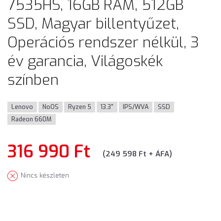
7535HS, 16GB RAM, 512GB
SSD, Magyar billentyűzet,
Operációs rendszer nélkül, 3
év garancia, Világoskék
színben
Lenovo
NoOS
Ryzen 5
13.3"
IPS/WVA
SSD
Radeon 660M
316 990 Ft
(249 598 Ft + ÁFA)
Nincs készleten