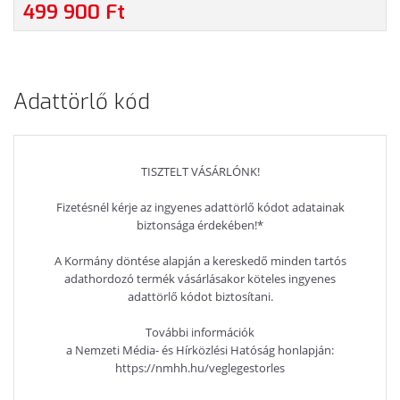
1TB SSD, MAGYAR BILLENTYŰZET, WINDOWS 11
499 900 Ft
PROFESSIONAL, 3 ÉV GARANCIA, FEKETE SZÍNBEN
Adattörlő kód
TISZTELT VÁSÁRLÓNK!
Fizetésnél kérje az ingyenes adattörlő kódot adatainak
biztonsága érdekében!*
A Kormány döntése alapján a kereskedő minden tartós
adathordozó termék vásárlásakor köteles ingyenes
adattörlő kódot biztosítani.
További információk
a Nemzeti Média- és Hírközlési Hatóság honlapján:
https://nmhh.hu/veglegestorles