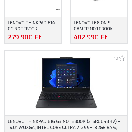
LENOVO THINKPAD E14
LENOVO LEGION 5
G6 NOTEBOOK
GAMER NOTEBOOK
(21M3002FCX) - 14.0"
(83DG00FNHV) - 16.0"
279 900 Ft
482 990 Ft
WUXGA, AMD RYZEN 5-
WQXGA, INTEL CORE I5-
7535HS, 16GB RAM,
13450HX, 16GB RAM,
512GB SSD, ANGOL
512GB SSD, NVIDIA
10
BILLENTYŰZET,
GEFORCE RTX 4050
WINDOWS 11
6GB, MAGYAR
PROFESSIONAL, 3 ÉV
BILLENTYŰZET,
GARANCIA, FEKETE
OPERÁCIÓS RENDSZER
SZÍNBEN
NÉLKÜL, 3 ÉV GARANCIA,
SZÜRKE SZÍNBEN
LENOVO THINKPAD E16 G3 NOTEBOOK (21SR0043HV) -
16.0" WUXGA, INTEL CORE ULTRA 7-255H, 32GB RAM,