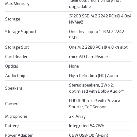
16GB soldered memory, not
Max Memory
upgradable
512GB SSD M.2 2242 PCIe® 4.0x4
Storage
NVMe®
Storage Support
One drive, up to 1TB M.2 2242
SSD
Storage Slot
One M.2 2280 PCIe® 4.0 x4 slot
Card Reader
microSD Card Reader
Optical
None
Audio Chip
High Definition (HD) Audio
Stereo speakers, 2W x2,
Speakers
optimized with Dolby Audio™
FHD 1080p + IR with Privacy
Camera
Shutter, ToF Sensor
Microphone
2x, Array
Battery
Integrated 54.7Wh
Power Adapter
65W USB-C® (3-pin)