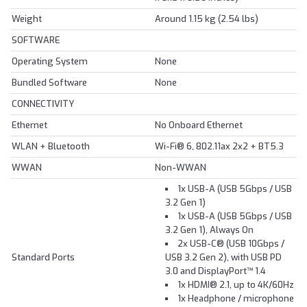
Weight
Around 1.15 kg (2.54 lbs)
SOFTWARE
Operating System
None
Bundled Software
None
CONNECTIVITY
Ethernet
No Onboard Ethernet
WLAN + Bluetooth
Wi-Fi® 6, 802.11ax 2x2 + BT5.3
WWAN
Non-WWAN
1x USB-A (USB 5Gbps / USB
3.2 Gen 1)
1x USB-A (USB 5Gbps / USB
3.2 Gen 1), Always On
2x USB-C® (USB 10Gbps /
Standard Ports
USB 3.2 Gen 2), with USB PD
3.0 and DisplayPort™ 1.4
1x HDMI® 2.1, up to 4K/60Hz
1x Headphone / microphone