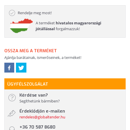
Rendelje meg most!
A terméket
hivatalos magyarországi
jótállással
forgalmazzuk!
OSSZA MEG A TERMÉKET
Ajánlja barátainak, ismerőseinek, a terméket!
ÜGYFÉLSZOLGÁLAT
Kérdése van?
Segíthetünk bármiben?
Érdeklődjön e-mailen
rendeles@globaltender.hu
+36 70 587 8680