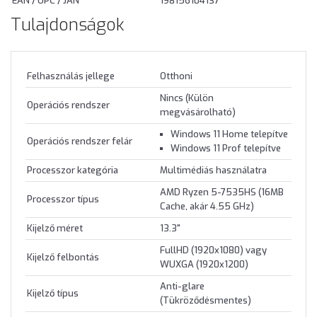
EAN / UPC / JAN
198156104137
Tulajdonságok
Felhasználás jellege
Otthoni
Nincs (Külön
Operációs rendszer
megvásárolható)
Windows 11 Home telepítve
Operációs rendszer felár
Windows 11 Prof telepítve
Processzor kategória
Multimédiás használatra
AMD Ryzen 5-7535HS (16MB
Processzor típus
Cache, akár 4.55 GHz)
Kijelző méret
13.3"
FullHD (1920x1080) vagy
Kijelző felbontás
WUXGA (1920x1200)
Anti-glare
Kijelző típus
(Tükröződésmentes)