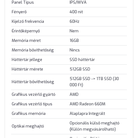
Panel Típus
IPS/WVA
Fényerő
400 nit
Kijelző frekvencia
60Hz
Érintőképernyő
Nem
Memória méret
16GB
Memória bővíthetőség
Nincs
Háttértár jellege
SSD háttértár
Háttértár mérete
512GB SSD
512GB SSD -> 1TB SSD (30
Háttértár bővíthetőség
000 Ft)
Grafikus vezérlő gyártó
AMD
Grafikus vezérlő típus
AMD Radeon 660M
Grafikus memória
Alaplapra Integrált
Opcionális külső meghajtó
Optikai meghajtó
(Külön megvásárolható)