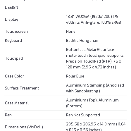
DESIGN
13.3" WUXGA (1920x1200) IPS
Display
400nits Anti-glare, 100% sRGB
Touchscreen
None
Keyboard
Backlit, Hungarian
Buttonless Mylar® surface
multi-touch touchpad, supports
Touchpad
Precision TouchPad (PTP), 75 x
120 mm (2.95 x 4.72 inches)
Case Color
Polar Blue
Aluminium Stamping (Anodized
Surface Treatment
with Sandblasting)
Aluminium (Top), Aluminium
Case Material
(Bottom)
Pen
Pen Not Supported
295.58 x 206.95 x 14.3 mm (11.64
Dimensions (WxDxH)
x 8.15 x 0.56 inches)