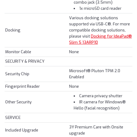
combo jack (3.5mm)
1x microSD card reader
Various docking solutions
supported via USB-C®. For more
Docking
compatible docking solutions,
please visit
Docking for IdeaPad®
Slim 5 13ARP10
Monitor Cable
None
SECURITY & PRIVACY
Microsoft® Pluton TPM 2.0
Security Chip
Enabled
Fingerprint Reader
None
Camera privacy shutter
Other Security
IR camera for Windows®
Hello (facial recognition)
SERVICE
3Y Premium Care with Onsite
Included Upgrade
upgrade