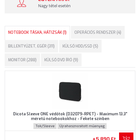
Nagy tétel esetén
NOTEBOOK TÁSKA, HÁTIZSÁK (1)
OPERÁCIÓS RENDSZER (4)
BILLENTYŰZET, EGÉR (311)
KÜLSŐ HDD/SSD (5)
MONITOR (288)
KÜLSŐ DVD ÍRÓ (9)
Dicota Sleeve ONE védőtok (D32079-RPET) - Maximum 13.3"
méretű notebookokhoz - Fekete színben
Tok/Sleeve
Újrahasznosított műanyag
+5 890 Ft