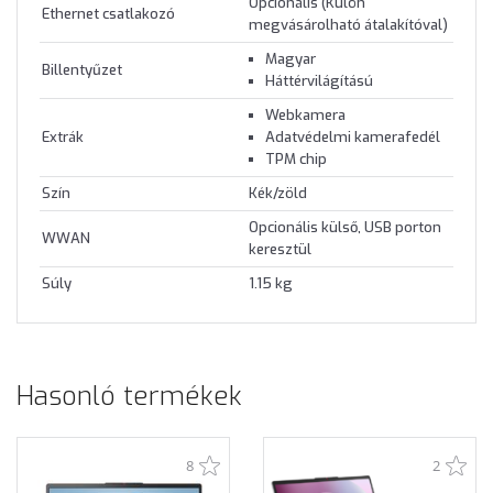
Opcionális (Külön
Ethernet csatlakozó
megvásárolható átalakítóval)
Magyar
Billentyűzet
Háttérvilágítású
Webkamera
Extrák
Adatvédelmi kamerafedél
TPM chip
Szín
Kék/zöld
Opcionális külső, USB porton
WWAN
keresztül
Súly
1.15 kg
Hasonló termékek
8
2