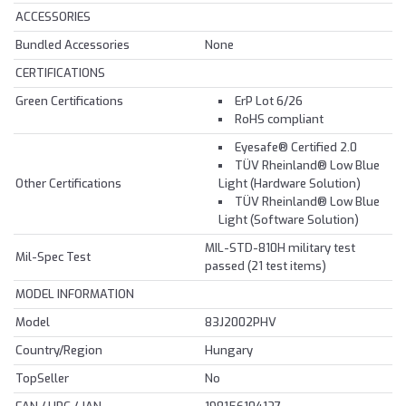
ACCESSORIES
Bundled Accessories
None
CERTIFICATIONS
Green Certifications
ErP Lot 6/26
RoHS compliant
Eyesafe® Certified 2.0
TÜV Rheinland® Low Blue
Other Certifications
Light (Hardware Solution)
TÜV Rheinland® Low Blue
Light (Software Solution)
MIL-STD-810H military test
Mil-Spec Test
passed (21 test items)
MODEL INFORMATION
Model
83J2002PHV
Country/Region
Hungary
TopSeller
No