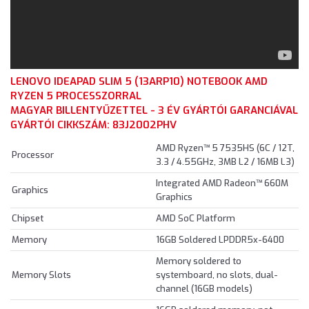
LENOVO IDEAPAD SLIM 5 (13ARP10) NOTEBOOK AMD
RYZEN 5 PROCESSZORRAL
MAGYAR BILLENTYŰZETTEL - 3 ÉV GYÁRTÓI GARANCIÁVAL
GYÁRTÓI CIKKSZÁM: 83J2002PHV
AMD Ryzen™ 5 7535HS (6C / 12T,
Processor
3.3 / 4.55GHz, 3MB L2 / 16MB L3)
Integrated AMD Radeon™ 660M
Graphics
Graphics
Chipset
AMD SoC Platform
Memory
16GB Soldered LPDDR5x-6400
Memory soldered to
Memory Slots
systemboard, no slots, dual-
channel (16GB models)