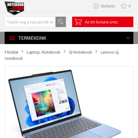
Belépés
0
Az ön kosara üres.
TERMÉKEINK
Főoldal
Laptop, Notebook
ÚJ Notebook
Lenovo új
notebook