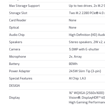
Max Storage Support
Up to two drives, 2x M.2
Storage Slot
Two M.2 2280 PCIe® 4.0 
Card Reader
None
Optical
None
Audio Chip
High Definition (HD) Aud
Speakers
Stereo speakers, 2W x2,
Camera
5.0MP with E-shutter
Microphone
2x, Array
Battery
80Wh
Power Adapter
245W Slim Tip (3-pin)
Special Features
AI Chip: LA3
DESIGN
16" WQXGA (2560x1600) I
Display
Vision®, DisplayHDR™ 40
High Gaming Performan