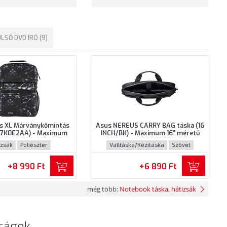
LSŐ DVD ÍRÓ (9)
s XL Márványkőmintás
Asus NEREUS CARRY BAG táska (16
 (7K0E2AA) - Maximum
INCH/BK) - Maximum 16" méretű
éretű notebookokhoz,
notebookokhoz, Fekete színben
izsák
Poliészter
Válltáska/Kézitáska
Szövet
ykőmintás színben
+8 990 Ft
+6 890 Ft
még több:
Notebook táska, hátizsák
ságok