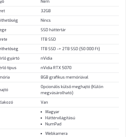
nyő
Nem
ret
32GB
íthetőség
Nincs
lege
SSD háttértár
rete
1TB SSD
víthetőség
1TB SSD -> 2TB SSD (50 000 Ft)
érlő gyártó
nVidia
érlő típus
nVidia RTX 5070
mória
8GB grafikus memóriával
Opcionális külső meghajtó (Külön
hajtó
megvásárolható)
tlakozó
Van
Magyar
Háttérvilágítású
NumPad
Webkamera