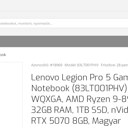
book
Azonosító: #18969
Model:
83LT001PHV
Frissítve: 28 per
Lenovo Legion Pro 5 Ga
Notebook (83LT001PHV) -
WQXGA, AMD Ryzen 9-8
32GB RAM, 1TB SSD, nVid
RTX 5070 8GB, Magyar