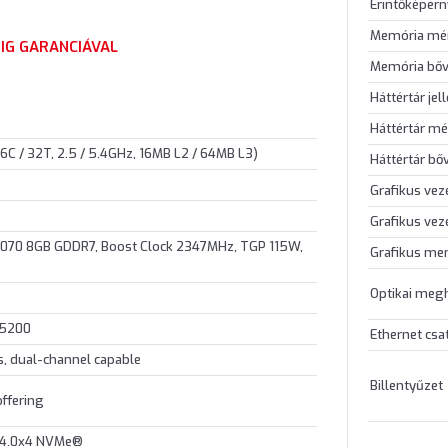
Érintőképer
Memória mé
IG GARANCIÁVAL
Memória bőv
Háttértár jel
Háttértár mé
C / 32T, 2.5 / 5.4GHz, 16MB L2 / 64MB L3)
Háttértár bő
Grafikus vez
Grafikus vez
070 8GB GDDR7, Boost Clock 2347MHz, TGP 115W,
Grafikus me
Optikai meg
-5200
Ethernet csa
, dual-channel capable
Billentyűzet
ffering
 4.0x4 NVMe®