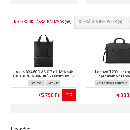
NOTEBOOK TÁSKA, HÁTIZSÁK (48)
OPERÁCIÓS RENDSZER (4)
Asus AX4600 VIVO 3in1 Hátizsák
Lenovo T210 Lapto
(90XB07B0-BBP010) - Maximum 16"
Toploader Notebo
méretű notebookokhoz - Fekete
(GX41L83769) - Maxi
Hátizsák
Szövet
Válltáska/Kézitáska
színben
méretű notebookokho
színben
+5 790 Ft
+4 990
Leírás