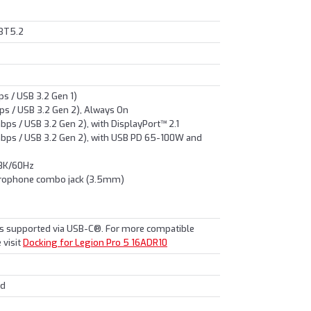
 BT5.2
s / USB 3.2 Gen 1)
ps / USB 3.2 Gen 2), Always On
ps / USB 3.2 Gen 2), with DisplayPort™ 2.1
bps / USB 3.2 Gen 2), with USB PD 65-100W and
 8K/60Hz
crophone combo jack (3.5mm)
ns supported via USB-C®. For more compatible
 visit
Docking for Legion Pro 5 16ADR10
ed