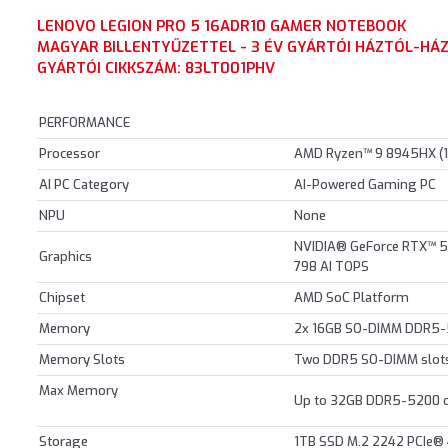
LENOVO LEGION PRO 5 16ADR10 GAMER NOTEBOOK
MAGYAR BILLENTYŰZETTEL - 3 ÉV GYÁRTÓI HÁZTÓL-HÁZ
GYÁRTÓI CIKKSZÁM: 83LT001PHV
PERFORMANCE
Processor
AMD Ryzen™ 9 8945HX (16
AI PC Category
AI-Powered Gaming PC
NPU
None
NVIDIA® GeForce RTX™ 5
Graphics
798 AI TOPS
Chipset
AMD SoC Platform
Memory
2x 16GB SO-DIMM DDR5
Memory Slots
Two DDR5 SO-DIMM slots
Max Memory
Up to 32GB DDR5-5200 o
Storage
1TB SSD M.2 2242 PCIe®