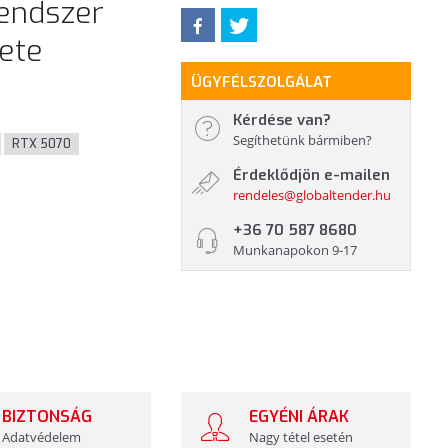
rendszer
kete
ÜGYFÉLSZOLGÁLAT
Kérdése van?
Segíthetünk bármiben?
RTX 5070
Érdeklődjön e-mailen
)
rendeles@globaltender.hu
+36 70 587 8680
Munkanapokon 9-17
BIZTONSÁG
EGYÉNI ÁRAK
Adatvédelem
Nagy tétel esetén