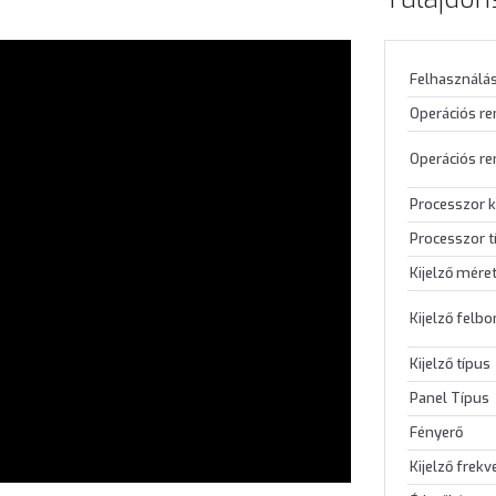
Felhasználás
Operációs r
Operációs re
Processzor k
Processzor t
Kijelző mére
Kijelző felb
Kijelző típus
Panel Típus
Fényerő
Kijelző frekv