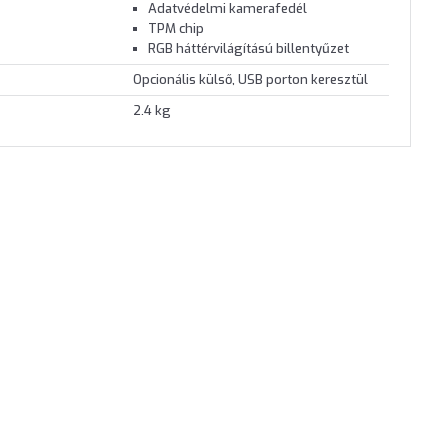
Adatvédelmi kamerafedél
TPM chip
RGB háttérvilágítású billentyűzet
Opcionális külső, USB porton keresztül
2.4 kg