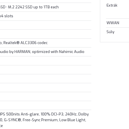
Extrák
 SSD • M.2 2242 SSD up to 1TB each
x4 slots
WWAN
Súly
io, Realtek® ALC3306 codec
 audio by HARMAN, optimized with Nahimic Audio
PS 500nits Anti-glare, 100% DCI-P3, 240Hz, Dolby
0, G-SYNC®, Free-Sync Premium, Low Blue Light,
ce