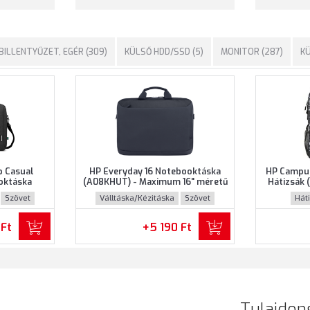
BILLENTYŰZET, EGÉR (309)
KÜLSŐ HDD/SSD (5)
MONITOR (287)
KÜ
p Casual
HP Everyday 16 Notebooktáska
HP Campu
oktáska
(A08KHUT) - Maximum 16" méretű
Hátizsák
mum 15.6"
notebookokhoz - Szürke színben
16.1" m
Szövet
Válltáska/Kézitáska
Szövet
Hát
z - Fekete
Márván
 Ft
+5 190 Ft
Tulajdon