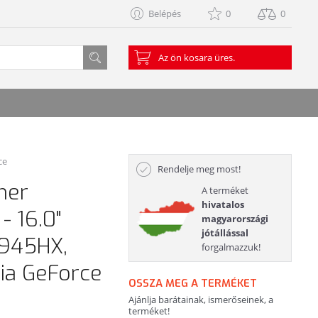
Belépés
0
0
Az ön kosara üres.
ce
Rendelje meg most!
mer
A terméket
hivatalos
 16.0"
magyarországi
jótállással
945HX,
forgalmazzuk!
ia GeForce
OSSZA MEG A TERMÉKET
Ajánlja barátainak, ismerőseinek, a
terméket!