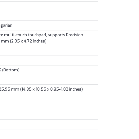
ngarian
e multi-touch touchpad, supports Precision
 mm (2.95 x 4.72 inches)
S (Bottom)
25.95 mm (14.35 x 10.55 x 0.85-1.02 inches)