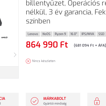
billentyűzet, Operációs 
nélkül, 3 év garancia, Fe
színben
Lenovo
NoOS
Ryzen 9
16.0"
IPS/WVA
SSD
864 990 Ft
(681 094 Ft + ÁFA
Nincs készleten
CIA
MÁRKABOLT
l
Gyártói minőség