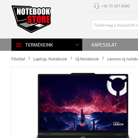
+36 70 587 8680
KAPCSOLAT
TERMÉKEINK
Főoldal
Laptop, Notebook
ÚJ Notebook
Lenovo új note