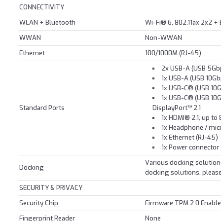
CONNECTIVITY
WLAN + Bluetooth
Wi-Fi® 6, 802.11ax 2x2 +
WWAN
Non-WWAN
Ethernet
100/1000M (RJ-45)
2x USB-A (USB 5Gbp
1x USB-A (USB 10Gb
1x USB-C® (USB 10Gb
1x USB-C® (USB 10G
Standard Ports
DisplayPort™ 2.1
1x HDMI® 2.1, up to
1x Headphone / mi
1x Ethernet (RJ-45)
1x Power connector
Various docking solutio
Docking
docking solutions, please
SECURITY & PRIVACY
Security Chip
Firmware TPM 2.0 Enabl
Fingerprint Reader
None