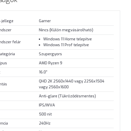
 jellege
Gamer
endszer
Nincs (Külön megvásárolható)
Windows 11 Home telepítve
ndszer felár
Windows 11 Prof telepítve
ategória
Szupergyors
ípus
AMD Ryzen 9
t
16.0"
QHD 2K 2560x1440 vagy 2256x1504
ontás
vagy 2560x1600
Anti-glare (Tükröződésmentes)
IPS/WVA
500 nit
encia
240Hz