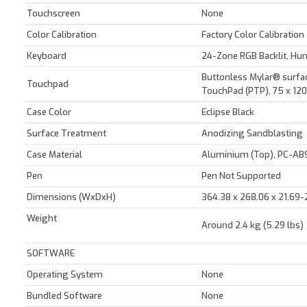
Touchscreen
None
Color Calibration
Factory Color Calibration
Keyboard
24-Zone RGB Backlit, Hu
Buttonless Mylar® surfac
Touchpad
TouchPad (PTP), 75 x 120
Case Color
Eclipse Black
Surface Treatment
Anodizing Sandblasting
Case Material
Aluminium (Top), PC-AB
Pen
Pen Not Supported
Dimensions (WxDxH)
364.38 x 268.06 x 21.69-
Weight
Around 2.4 kg (5.29 lbs)
SOFTWARE
Operating System
None
Bundled Software
None