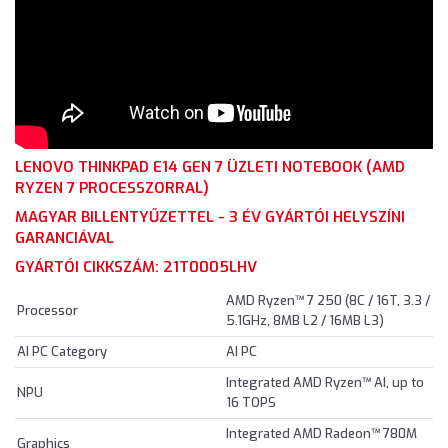
LENOVO THINKPAD E14 GEN 7 ÜZLETI NOTEBOOK (AMD
RYZEN 7 PROCESSZORRAL)
MAGYAR BILLENTYŰZETTEL - 3 ÉV GYÁRTÓI HELYSZÍNI
GARANCIÁVAL
GYÁRTÓI CIKKSZÁM: 21T0005LHV
AMD Ryzen™ 7 250 (8C / 16T, 3.3 /
Processor
5.1GHz, 8MB L2 / 16MB L3)
AI PC Category
AI PC
Integrated AMD Ryzen™ AI, up to
NPU
16 TOPS
Integrated AMD Radeon™ 780M
Graphics