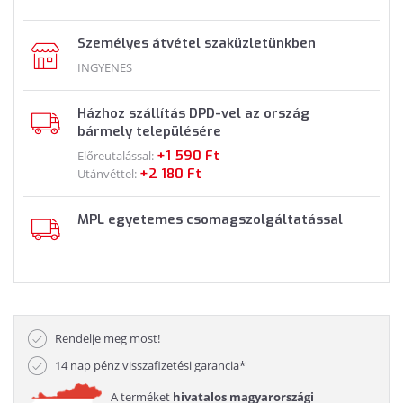
Személyes átvétel szaküzletünkben
INGYENES
Házhoz szállítás DPD-vel az ország
bármely településére
+1 590 Ft
Előreutalással:
+2 180 Ft
Utánvéttel:
MPL egyetemes csomagszolgáltatással
Rendelje meg most!
14 nap pénz visszafizetési garancia*
A terméket
hivatalos magyarországi