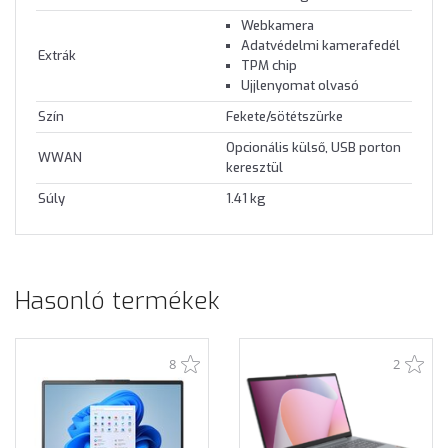
Webkamera
Adatvédelmi kamerafedél
Extrák
TPM chip
Ujjlenyomat olvasó
Szín
Fekete/sötétszürke
Opcionális külső, USB porton
WWAN
keresztül
Súly
1.41 kg
Hasonló termékek
8
2