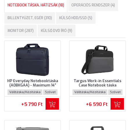
NOTEBOOK TÁSKA, HÁTIZSÁK (18)
OPERÁCIÓS RENDSZER (4)
BILLENTYŰZET, EGÉR (310)
KÜLSŐ HDD/SSD (5)
MONITOR (287)
KÜLSŐ DVD ÍRÓ (9)
HP Everyday Notebooktáska
Targus Work-in Essentials
(A08KGAA) - Maximum 14"
Case Notebook táska
méretű notebookokhoz
(TED007GL) - Maximum 14.0"
Válltáska/Kézitáska
Szövet
Válltáska/Kézitáska
Szövet
méretű notebokhoz -
Fekete-szürke színben
+5 790 Ft
+6 590 Ft