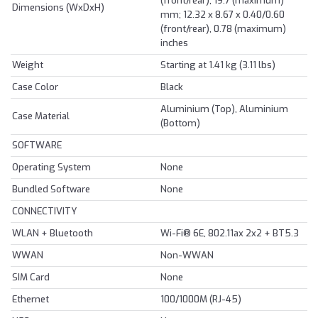
(front/rear), 19.7 (maximum)
Dimensions (WxDxH)
mm; 12.32 x 8.67 x 0.40/0.60
(front/rear), 0.78 (maximum)
inches
Weight
Starting at 1.41 kg (3.11 lbs)
Case Color
Black
Aluminium (Top), Aluminium
Case Material
(Bottom)
SOFTWARE
Operating System
None
Bundled Software
None
CONNECTIVITY
WLAN + Bluetooth
Wi-Fi® 6E, 802.11ax 2x2 + BT5.3
WWAN
Non-WWAN
SIM Card
None
Ethernet
100/1000M (RJ-45)