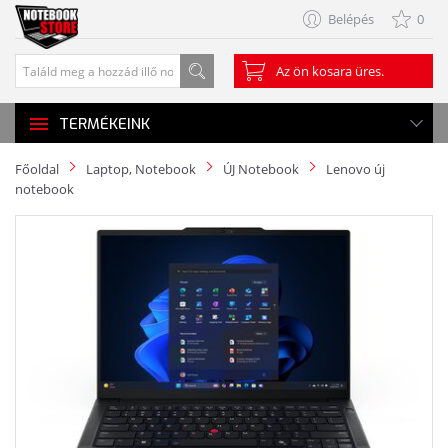
Belépés
0
Az ön kosara üres.
TERMÉKEINK
Főoldal
Laptop, Notebook
ÚJ Notebook
Lenovo új
notebook