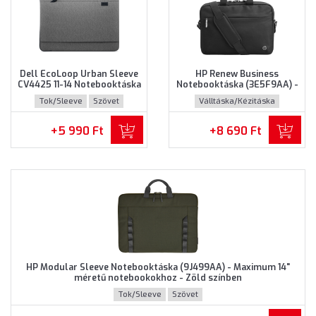
Dell EcoLoop Urban Sleeve
HP Renew Business
CV4425 11-14 Notebooktáska
Notebooktáska (3E5F9AA) -
(460-BDWQ) - Maximum 14"
Maximum 14.0" méretű
Tok/Sleeve
Szövet
Válltáska/Kézitáska
méretű notebookokhoz,
notebookokhoz - Fekete
Szürke színben
színben
Újrahasznosított műanyag
+5 990 Ft
+8 690 Ft
HP Modular Sleeve Notebooktáska (9J499AA) - Maximum 14"
méretű notebookokhoz - Zöld színben
Tok/Sleeve
Szövet