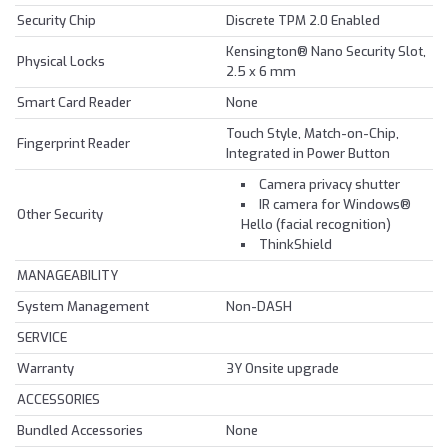
Security Chip
Discrete TPM 2.0 Enabled
Kensington® Nano Security Slot,
Physical Locks
2.5 x 6 mm
Smart Card Reader
None
Touch Style, Match-on-Chip,
Fingerprint Reader
Integrated in Power Button
Camera privacy shutter
IR camera for Windows®
Other Security
Hello (facial recognition)
ThinkShield
MANAGEABILITY
System Management
Non-DASH
SERVICE
Warranty
3Y Onsite upgrade
ACCESSORIES
Bundled Accessories
None