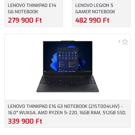
LENOVO THINKPAD E14
LENOVO LEGION 5
G6 NOTEBOOK
GAMER NOTEBOOK
(21M3002FCX) - 14.0"
(83DG00FNHV) - 16.0"
279 900 Ft
482 990 Ft
WUXGA, AMD RYZEN 5-
WQXGA, INTEL CORE I5-
7535HS, 16GB RAM,
13450HX, 16GB RAM,
512GB SSD, ANGOL
512GB SSD, NVIDIA
1
BILLENTYŰZET,
GEFORCE RTX 4050
WINDOWS 11
6GB, MAGYAR
PROFESSIONAL, 3 ÉV
BILLENTYŰZET,
GARANCIA, FEKETE
OPERÁCIÓS RENDSZER
SZÍNBEN
NÉLKÜL, 3 ÉV GARANCIA,
SZÜRKE SZÍNBEN
LENOVO THINKPAD E16 G3 NOTEBOOK (21ST004LHV) -
16.0" WUXGA, AMD RYZEN 5-220, 16GB RAM, 512GB SSD,
MAGYAR BILLENTYŰZET, WINDOWS 11 PROFESSIONAL, 3
339 900 Ft
ÉV GARANCIA, FEKETE SZÍNBEN