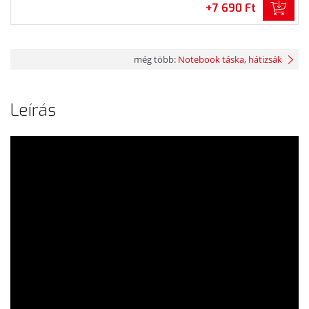
+7 690 Ft
még több:
Notebook táska, hátizsák
Leírás