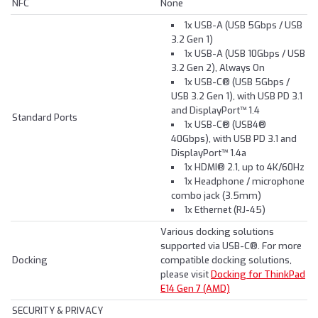
NFC
None
1x USB-A (USB 5Gbps / USB
3.2 Gen 1)
1x USB-A (USB 10Gbps / USB
3.2 Gen 2), Always On
1x USB-C® (USB 5Gbps /
USB 3.2 Gen 1), with USB PD 3.1
and DisplayPort™ 1.4
Standard Ports
1x USB-C® (USB4®
40Gbps), with USB PD 3.1 and
DisplayPort™ 1.4a
1x HDMI® 2.1, up to 4K/60Hz
1x Headphone / microphone
combo jack (3.5mm)
1x Ethernet (RJ-45)
Various docking solutions
supported via USB-C®. For more
Docking
compatible docking solutions,
please visit
Docking for ThinkPad
E14 Gen 7 (AMD)
SECURITY & PRIVACY