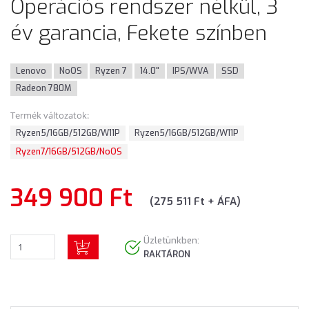
Operációs rendszer nélkül, 3
év garancia, Fekete színben
Lenovo
NoOS
Ryzen 7
14.0"
IPS/WVA
SSD
Radeon 780M
Termék változatok:
Ryzen5/16GB/512GB/W11P
Ryzen5/16GB/512GB/W11P
Ryzen7/16GB/512GB/NoOS
349 900 Ft
(275 511 Ft + ÁFA)
Üzletünkben:
RAKTÁRON