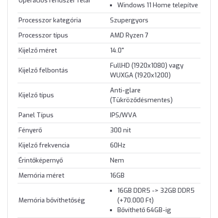
Operációs rendszer felár
Windows 11 Home telepítve
Processzor kategória
Szupergyors
Processzor típus
AMD Ryzen 7
Kijelző méret
14.0"
FullHD (1920x1080) vagy
Kijelző felbontás
WUXGA (1920x1200)
Anti-glare
Kijelző típus
(Tükröződésmentes)
Panel Típus
IPS/WVA
Fényerő
300 nit
Kijelző frekvencia
60Hz
Érintőképernyő
Nem
Memória méret
16GB
16GB DDR5 -> 32GB DDR5
Memória bővíthetőség
(+70.000 Ft)
Bővíthető 64GB-ig