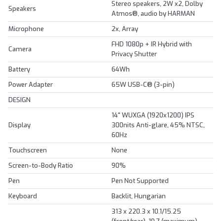
Stereo speakers, 2W x2, Dolby
Speakers
Atmos®, audio by HARMAN
Microphone
2x, Array
FHD 1080p + IR Hybrid with
Camera
Privacy Shutter
Battery
64Wh
Power Adapter
65W USB-C® (3-pin)
DESIGN
14" WUXGA (1920x1200) IPS
Display
300nits Anti-glare, 45% NTSC,
60Hz
Touchscreen
None
Screen-to-Body Ratio
90%
Pen
Pen Not Supported
Keyboard
Backlit, Hungarian
313 x 220.3 x 10.1/15.25