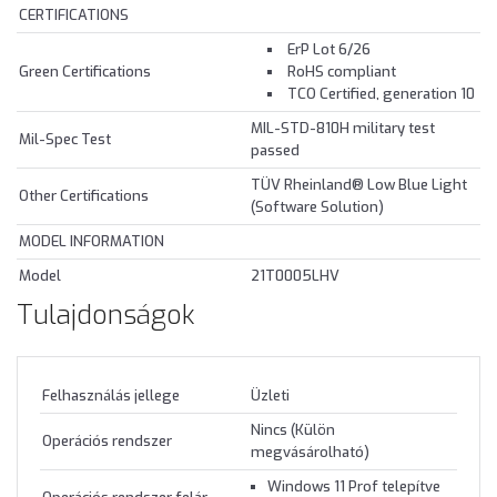
CERTIFICATIONS
ErP Lot 6/26
Green Certifications
RoHS compliant
TCO Certified, generation 10
MIL-STD-810H military test
Mil-Spec Test
passed
TÜV Rheinland® Low Blue Light
Other Certifications
(Software Solution)
MODEL INFORMATION
Model
21T0005LHV
Tulajdonságok
Felhasználás jellege
Üzleti
Nincs (Külön
Operációs rendszer
megvásárolható)
Windows 11 Prof telepítve