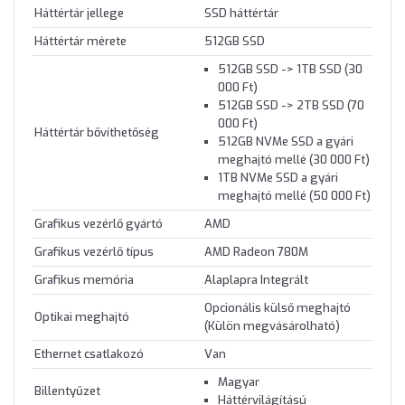
Háttértár jellege
SSD háttértár
Háttértár mérete
512GB SSD
512GB SSD -> 1TB SSD (30
000 Ft)
512GB SSD -> 2TB SSD (70
000 Ft)
Háttértár bővíthetőség
512GB NVMe SSD a gyári
meghajtó mellé (30 000 Ft)
1TB NVMe SSD a gyári
meghajtó mellé (50 000 Ft)
Grafikus vezérlő gyártó
AMD
Grafikus vezérlő típus
AMD Radeon 780M
Grafikus memória
Alaplapra Integrált
Opcionális külső meghajtó
Optikai meghajtó
(Külön megvásárolható)
Ethernet csatlakozó
Van
Magyar
Billentyűzet
Háttérvilágítású