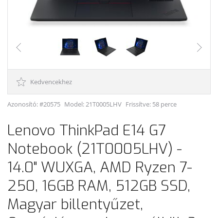
Kedvencekhez
Azonosító: #20575
Model:
21T0005LHV
Frissítve: 58 perce
Lenovo ThinkPad E14 G7
Notebook (21T0005LHV) -
14.0" WUXGA, AMD Ryzen 7-
250, 16GB RAM, 512GB SSD,
Magyar billentyűzet,