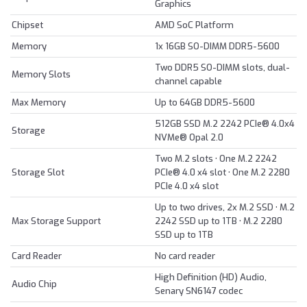
Graphics
Chipset
AMD SoC Platform
Memory
1x 16GB SO-DIMM DDR5-5600
Two DDR5 SO-DIMM slots, dual-
Memory Slots
channel capable
Max Memory
Up to 64GB DDR5-5600
512GB SSD M.2 2242 PCIe® 4.0x4
Storage
NVMe® Opal 2.0
Two M.2 slots • One M.2 2242
Storage Slot
PCIe® 4.0 x4 slot • One M.2 2280
PCIe 4.0 x4 slot
Up to two drives, 2x M.2 SSD • M.2
Max Storage Support
2242 SSD up to 1TB • M.2 2280
SSD up to 1TB
Card Reader
No card reader
High Definition (HD) Audio,
Audio Chip
Senary SN6147 codec