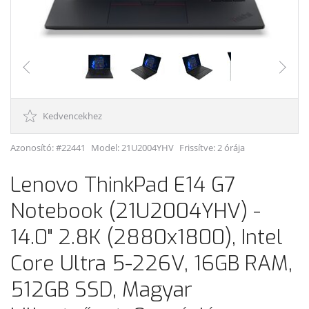
Kedvencekhez
Azonosító: #22441
Model:
21U2004YHV
Frissítve: 2 órája
Lenovo ThinkPad E14 G7
Notebook (21U2004YHV) -
14.0" 2.8K (2880x1800), Intel
Core Ultra 5-226V, 16GB RAM,
512GB SSD, Magyar