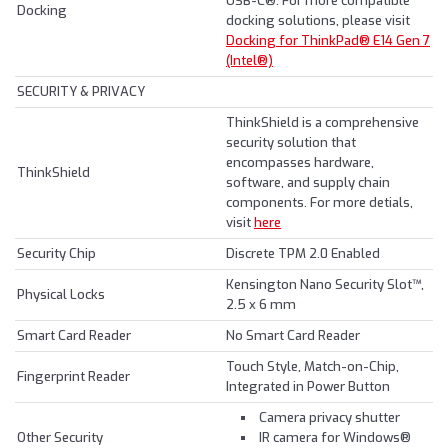
USB-C®. For more compatible
Docking
docking solutions, please visit
Docking for ThinkPad® E14 Gen 7
(Intel®)
SECURITY & PRIVACY
ThinkShield is a comprehensive
security solution that
encompasses hardware,
ThinkShield
software, and supply chain
components. For more detials,
visit
here
Security Chip
Discrete TPM 2.0 Enabled
Kensington Nano Security Slot™,
Physical Locks
2.5 x 6 mm
Smart Card Reader
No Smart Card Reader
Touch Style, Match-on-Chip,
Fingerprint Reader
Integrated in Power Button
Camera privacy shutter
Other Security
IR camera for Windows®