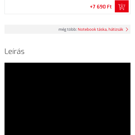
+7 690 Ft
még több:
Notebook táska, hátizsák
Leírás