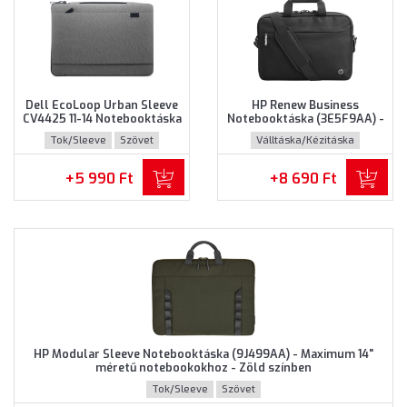
Dell EcoLoop Urban Sleeve
HP Renew Business
CV4425 11-14 Notebooktáska
Notebooktáska (3E5F9AA) -
(460-BDWQ) - Maximum 14"
Maximum 14.0" méretű
Tok/Sleeve
Szövet
Válltáska/Kézitáska
méretű notebookokhoz,
notebookokhoz - Fekete
Szürke színben
színben
Újrahasznosított műanyag
+5 990 Ft
+8 690 Ft
HP Modular Sleeve Notebooktáska (9J499AA) - Maximum 14"
méretű notebookokhoz - Zöld színben
Tok/Sleeve
Szövet