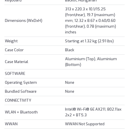
Keyboard
Backlit, Hungarian
313 x 220.3 x 10.1/15.25
(front/rear), 19.7 (maximum)
Dimensions (WxDxH)
mm; 12.32 x 8.67 x 0.40/0.60
(front/rear), 0.78 (maximum)
inches
Weight
Starting at 1.32 kg (2.91 lbs)
Case Color
Black
Aluminium (Top), Aluminium
Case Material
(Bottom)
SOFTWARE
Operating System
None
Bundled Software
None
CONNECTIVITY
Intel® Wi-Fi® 6E AX211, 802.11ax
WLAN + Bluetooth
2x2 + BT5.3
WWAN
WWAN Not Supported