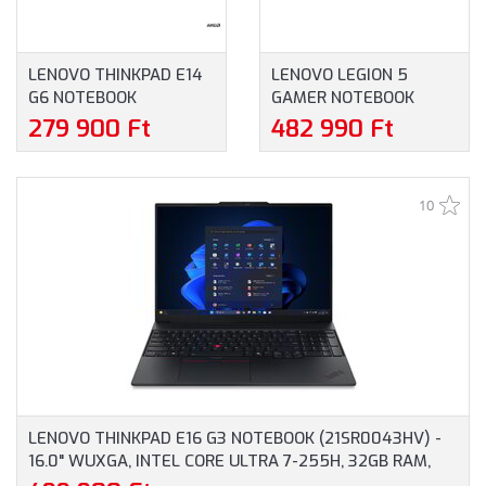
LENOVO THINKPAD E14
LENOVO LEGION 5
G6 NOTEBOOK
GAMER NOTEBOOK
(21M3002FCX) - 14.0"
(83DG00FNHV) - 16.0"
279 900 Ft
482 990 Ft
WUXGA, AMD RYZEN 5-
WQXGA, INTEL CORE I5-
7535HS, 16GB RAM,
13450HX, 16GB RAM,
512GB SSD, ANGOL
512GB SSD, NVIDIA
10
BILLENTYŰZET,
GEFORCE RTX 4050
WINDOWS 11
6GB, MAGYAR
PROFESSIONAL, 3 ÉV
BILLENTYŰZET,
GARANCIA, FEKETE
OPERÁCIÓS RENDSZER
SZÍNBEN
NÉLKÜL, 3 ÉV GARANCIA,
SZÜRKE SZÍNBEN
LENOVO THINKPAD E16 G3 NOTEBOOK (21SR0043HV) -
16.0" WUXGA, INTEL CORE ULTRA 7-255H, 32GB RAM,
1TB SSD, MAGYAR BILLENTYŰZET, WINDOWS 11