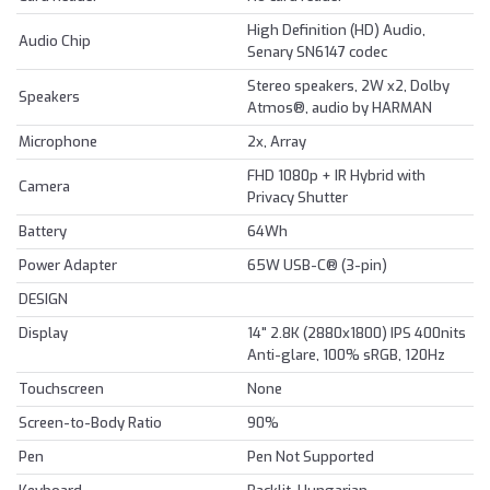
High Definition (HD) Audio,
Audio Chip
Senary SN6147 codec
Stereo speakers, 2W x2, Dolby
Speakers
Atmos®, audio by HARMAN
Microphone
2x, Array
FHD 1080p + IR Hybrid with
Camera
Privacy Shutter
Battery
64Wh
Power Adapter
65W USB-C® (3-pin)
DESIGN
Display
14" 2.8K (2880x1800) IPS 400nits
Anti-glare, 100% sRGB, 120Hz
Touchscreen
None
Screen-to-Body Ratio
90%
Pen
Pen Not Supported