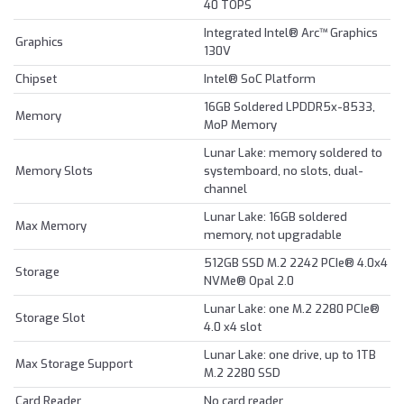
40 TOPS
Integrated Intel® Arc™ Graphics
Graphics
130V
Chipset
Intel® SoC Platform
16GB Soldered LPDDR5x-8533,
Memory
MoP Memory
Lunar Lake: memory soldered to
Memory Slots
systemboard, no slots, dual-
channel
Lunar Lake: 16GB soldered
Max Memory
memory, not upgradable
512GB SSD M.2 2242 PCIe® 4.0x4
Storage
NVMe® Opal 2.0
Lunar Lake: one M.2 2280 PCIe®
Storage Slot
4.0 x4 slot
Lunar Lake: one drive, up to 1TB
Max Storage Support
M.2 2280 SSD
Card Reader
No card reader