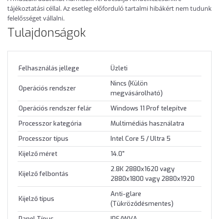
tájékoztatási céllal. Az esetleg előforduló tartalmi hibákért nem tudunk
felelősséget vállalni.
Tulajdonságok
Felhasználás jellege
Üzleti
Nincs (Külön
Operációs rendszer
megvásárolható)
Operációs rendszer felár
Windows 11 Prof telepítve
Processzor kategória
Multimédiás használatra
Processzor típus
Intel Core 5 / Ultra 5
Kijelző méret
14.0"
2.8K 2880x1620 vagy
Kijelző felbontás
2880x1800 vagy 2880x1920
Anti-glare
Kijelző típus
(Tükröződésmentes)
Panel Típus
IPS/WVA