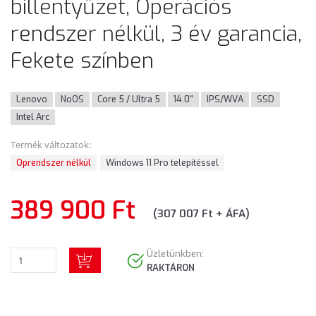
billentyűzet, Operációs
rendszer nélkül, 3 év garancia,
Fekete színben
Lenovo
NoOS
Core 5 / Ultra 5
14.0"
IPS/WVA
SSD
Intel Arc
Termék változatok:
Oprendszer nélkül
Windows 11 Pro telepítéssel
389 900 Ft
(307 007 Ft + ÁFA)
Üzletünkben:
RAKTÁRON