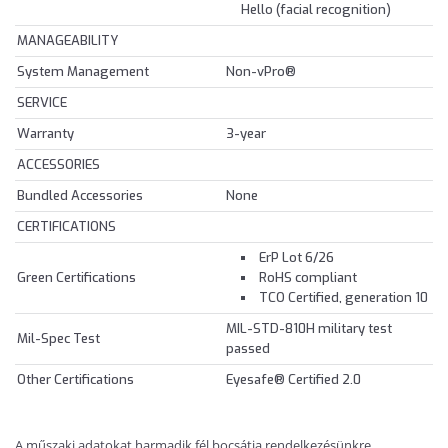
Hello (facial recognition)
MANAGEABILITY
System Management
Non-vPro®
SERVICE
Warranty
3-year
ACCESSORIES
Bundled Accessories
None
CERTIFICATIONS
ErP Lot 6/26
Green Certifications
RoHS compliant
TCO Certified, generation 10
MIL-STD-810H military test
Mil-Spec Test
passed
Other Certifications
Eyesafe® Certified 2.0
A műszaki adatokat harmadik fél bocsátja rendelkezésünkre