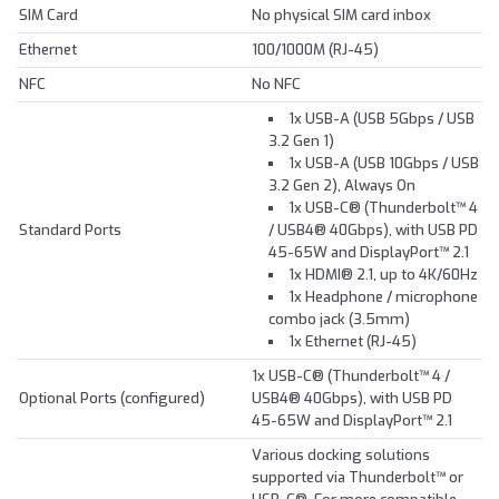
SIM Card
No physical SIM card inbox
Ethernet
100/1000M (RJ-45)
NFC
No NFC
1x USB-A (USB 5Gbps / USB
3.2 Gen 1)
1x USB-A (USB 10Gbps / USB
3.2 Gen 2), Always On
1x USB-C® (Thunderbolt™ 4
Standard Ports
/ USB4® 40Gbps), with USB PD
45-65W and DisplayPort™ 2.1
1x HDMI® 2.1, up to 4K/60Hz
1x Headphone / microphone
combo jack (3.5mm)
1x Ethernet (RJ-45)
1x USB-C® (Thunderbolt™ 4 /
Optional Ports (configured)
USB4® 40Gbps), with USB PD
45-65W and DisplayPort™ 2.1
Various docking solutions
supported via Thunderbolt™ or