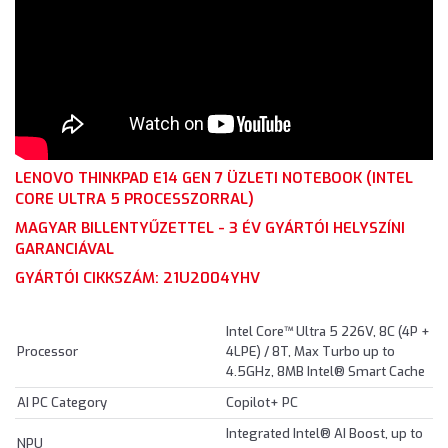
LENOVO THINKPAD E14 GEN 7 ÜZLETI NOTEBOOK (INTEL
CORE ULTRA 5 PROCESSZORRAL)
MAGYAR BILLENTYŰZETTEL - 3 ÉV GYÁRTÓI HELYSZÍNI
GARANCIÁVAL
GYÁRTÓI CIKKSZÁM: 21U2004YHV
Intel Core™ Ultra 5 226V, 8C (4P +
Processor
4LPE) / 8T, Max Turbo up to
4.5GHz, 8MB Intel® Smart Cache
AI PC Category
Copilot+ PC
Integrated Intel® AI Boost, up to
NPU