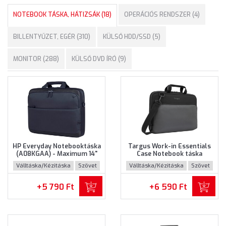
NOTEBOOK TÁSKA, HÁTIZSÁK (18)
OPERÁCIÓS RENDSZER (4)
BILLENTYŰZET, EGÉR (310)
KÜLSŐ HDD/SSD (5)
MONITOR (288)
KÜLSŐ DVD ÍRÓ (9)
HP Everyday Notebooktáska
Targus Work-in Essentials
(A08KGAA) - Maximum 14"
Case Notebook táska
méretű notebookokhoz
(TED007GL) - Maximum 14.0"
Válltáska/Kézitáska
Szövet
Válltáska/Kézitáska
Szövet
méretű notebokhoz -
Fekete-szürke színben
+5 790 Ft
+6 590 Ft