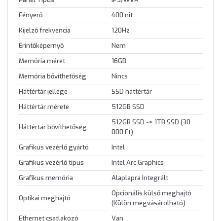
Fényerő
400 nit
Kijelző frekvencia
120Hz
Érintőképernyő
Nem
Memória méret
16GB
Memória bővíthetőség
Nincs
Háttértár jellege
SSD háttértár
Háttértár mérete
512GB SSD
512GB SSD -> 1TB SSD (30
Háttértár bővíthetőség
000 Ft)
Grafikus vezérlő gyártó
Intel
Grafikus vezérlő típus
Intel Arc Graphics
Grafikus memória
Alaplapra Integrált
Opcionális külső meghajtó
Optikai meghajtó
(Külön megvásárolható)
Ethernet csatlakozó
Van