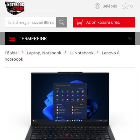
Belépés
0
Az ön kosara üres.
TERMÉKEINK
Főoldal
Laptop, Notebook
ÚJ Notebook
Lenovo új
notebook