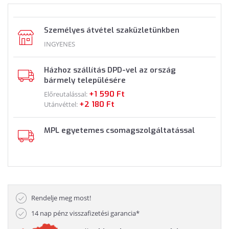
Személyes átvétel szaküzletünkben
INGYENES
Házhoz szállítás DPD-vel az ország
bármely településére
+1 590 Ft
Előreutalással:
+2 180 Ft
Utánvéttel:
MPL egyetemes csomagszolgáltatással
Rendelje meg most!
14 nap pénz visszafizetési garancia*