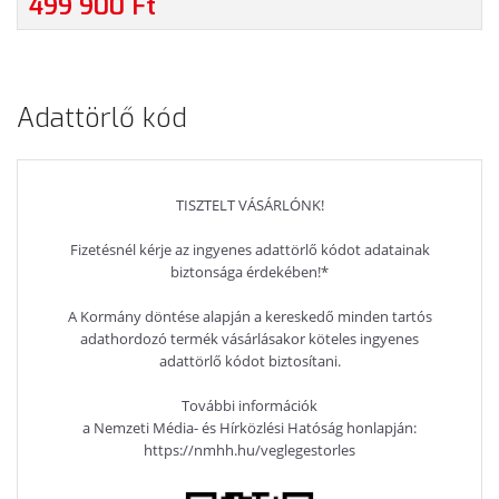
499 900 Ft
PROFESSIONAL, 3 ÉV GARANCIA, FEKETE SZÍNBEN
Adattörlő kód
TISZTELT VÁSÁRLÓNK!
Fizetésnél kérje az ingyenes adattörlő kódot adatainak
biztonsága érdekében!*
A Kormány döntése alapján a kereskedő minden tartós
adathordozó termék vásárlásakor köteles ingyenes
adattörlő kódot biztosítani.
További információk
a Nemzeti Média- és Hírközlési Hatóság honlapján:
https://nmhh.hu/veglegestorles