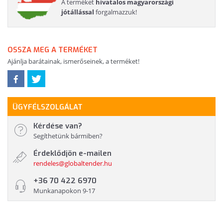
A terméket
hivatalos magyarországi
jótállással
forgalmazzuk!
OSSZA MEG A TERMÉKET
Ajánlja barátainak, ismerőseinek, a terméket!
ÜGYFÉLSZOLGÁLAT
Kérdése van?
Segíthetünk bármiben?
Érdeklődjön e-mailen
rendeles@globaltender.hu
+36 70 422 6970
Munkanapokon 9-17