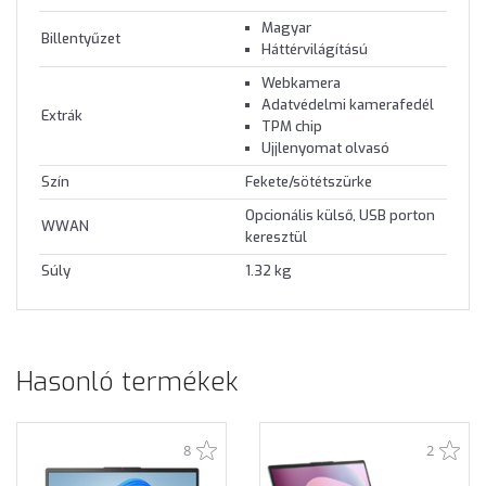
Magyar
Billentyűzet
Háttérvilágítású
Webkamera
Adatvédelmi kamerafedél
Extrák
TPM chip
Ujjlenyomat olvasó
Szín
Fekete/sötétszürke
Opcionális külső, USB porton
WWAN
keresztül
Súly
1.32 kg
Hasonló termékek
8
2