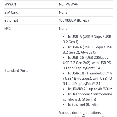
WWAN
Non-WWAN
SIM Card
None
Ethernet
100/1000M (RJ-45)
NFC
None
1x USB-A (USB 5Gbps / USB
3.2 Gen 1)
1x USB-A (USB 10Gbps / USB
3.2 Gen 2), Always On
1x USB-C® (USB 20Gbps /
USB 3.2 Gen 2x2), with USB PD
3.1 and DisplayPort™ 1.4
Standard Ports
1x USB-C® (Thunderbolt™ 4
/ USB4® 40Gbps), with USB PD
3.1 and DisplayPort™ 2.1
1x HDMI® 2.1, up to 4K/60Hz
1x Headphone / microphone
combo jack (3.5mm)
1x Ethernet (RJ-45)
Various docking solutions