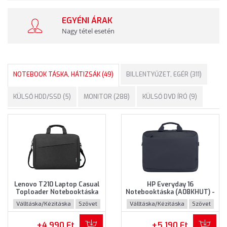
EGYÉNI ÁRAK
Nagy tétel esetén
NOTEBOOK TÁSKA, HÁTIZSÁK (49)
BILLENTYŰZET, EGÉR (311)
KÜLSŐ HDD/SSD (5)
MONITOR (288)
KÜLSŐ DVD ÍRÓ (9)
Lenovo T210 Laptop Casual
HP Everyday 16
Toploader Notebooktáska
Notebooktáska (A08KHUT) -
(GX41L83769) - Maximum
Maximum 16" méretű
Válltáska/Kézitáska
Szövet
Válltáska/Kézitáska
Szövet
15.6" méretű notebookokhoz
notebookokhoz - Szürke
- Fekete színben
színben
+4 990 Ft
+5 190 Ft