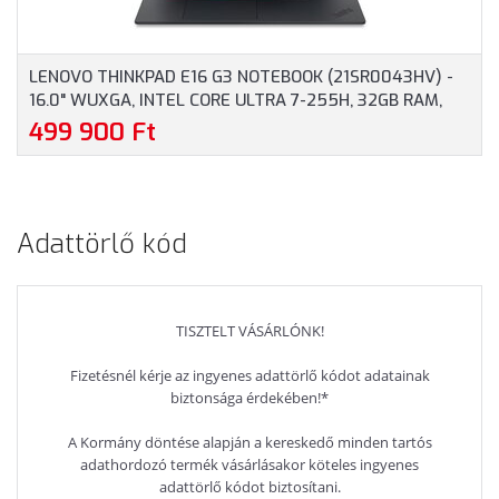
LENOVO THINKPAD E16 G3 NOTEBOOK (21SR0043HV) -
16.0" WUXGA, INTEL CORE ULTRA 7-255H, 32GB RAM,
1TB SSD, MAGYAR BILLENTYŰZET, WINDOWS 11
499 900 Ft
PROFESSIONAL, 3 ÉV GARANCIA, FEKETE SZÍNBEN
Adattörlő kód
TISZTELT VÁSÁRLÓNK!
Fizetésnél kérje az ingyenes adattörlő kódot adatainak
biztonsága érdekében!*
A Kormány döntése alapján a kereskedő minden tartós
adathordozó termék vásárlásakor köteles ingyenes
adattörlő kódot biztosítani.