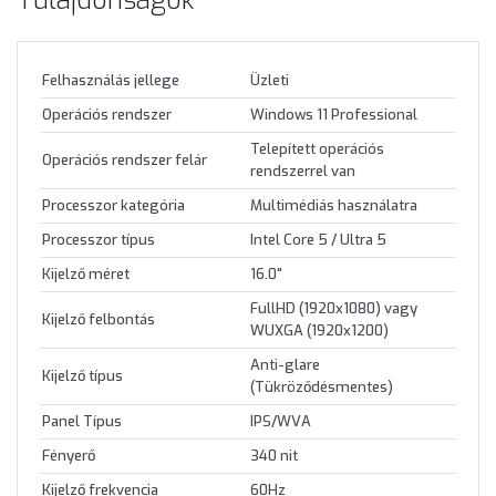
Tulajdonságok
Felhasználás jellege
Üzleti
Operációs rendszer
Windows 11 Professional
Telepített operációs
Operációs rendszer felár
rendszerrel van
Processzor kategória
Multimédiás használatra
Processzor típus
Intel Core 5 / Ultra 5
Kijelző méret
16.0"
FullHD (1920x1080) vagy
Kijelző felbontás
WUXGA (1920x1200)
Anti-glare
Kijelző típus
(Tükröződésmentes)
Panel Típus
IPS/WVA
Fényerő
340 nit
Kijelző frekvencia
60Hz