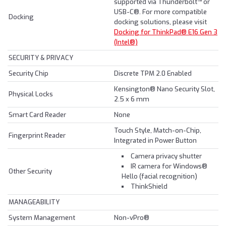
supported via Thunderbolt™ or
USB-C®. For more compatible
Docking
docking solutions, please visit
Docking for ThinkPad® E16 Gen 3
(Intel®)
SECURITY & PRIVACY
Security Chip
Discrete TPM 2.0 Enabled
Kensington® Nano Security Slot,
Physical Locks
2.5 x 6 mm
Smart Card Reader
None
Touch Style, Match-on-Chip,
Fingerprint Reader
Integrated in Power Button
Camera privacy shutter
IR camera for Windows®
Other Security
Hello (facial recognition)
ThinkShield
MANAGEABILITY
System Management
Non-vPro®