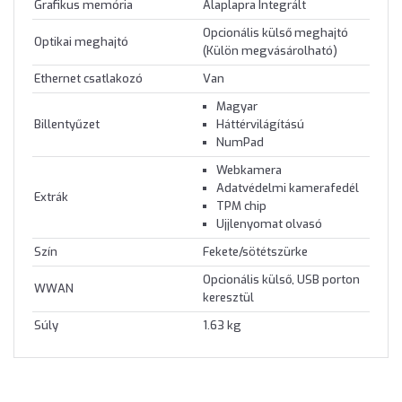
Grafikus memória
Alaplapra Integrált
Opcionális külső meghajtó
Optikai meghajtó
(Külön megvásárolható)
Ethernet csatlakozó
Van
Magyar
Billentyűzet
Háttérvilágítású
NumPad
Webkamera
Adatvédelmi kamerafedél
Extrák
TPM chip
Ujjlenyomat olvasó
Szín
Fekete/sötétszürke
Opcionális külső, USB porton
WWAN
keresztül
Súly
1.63 kg