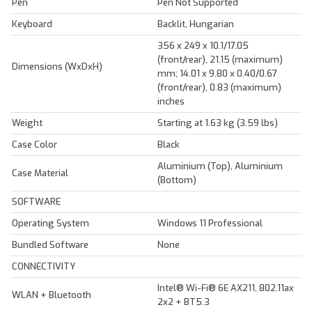
Pen
Pen Not Supported
Keyboard
Backlit, Hungarian
356 x 249 x 10.1/17.05
(front/rear), 21.15 (maximum)
Dimensions (WxDxH)
mm; 14.01 x 9.80 x 0.40/0.67
(front/rear), 0.83 (maximum)
inches
Weight
Starting at 1.63 kg (3.59 lbs)
Case Color
Black
Aluminium (Top), Aluminium
Case Material
(Bottom)
SOFTWARE
Operating System
Windows 11 Professional
Bundled Software
None
CONNECTIVITY
Intel® Wi-Fi® 6E AX211, 802.11ax
WLAN + Bluetooth
2x2 + BT5.3