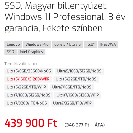
SSD, Magyar billentyűzet,
Windows 11 Professional, 3 év
garancia, Fekete színben
Lenovo
Windows Pro
Core 5 / Ultra 5
16.0"
IPS/WVA
SSD
Intel Graphics
Termék változatok:
Ultra5/8GB/256GB/NoOS
Ultra5/16GB/512GB/NoOS
Ultra5/16GB/512GB/W11P
Ultra5/32GB/1TB/NoOS
Ultra5/32GB/1TB/W11P
Ultra7/16GB/1TB/NoOS
Ultra7/16GB/512GB/NoOS
Ultra7/16GB/512GB/W11P
Ultra7/32GB/1TB/NoOS
Ultra7/32GB/1TB/W11P
439 900 Ft
(346 377 Ft + ÁFA)