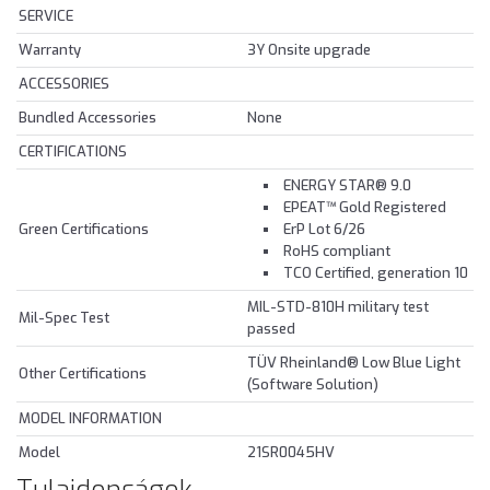
SERVICE
Warranty
3Y Onsite upgrade
ACCESSORIES
Bundled Accessories
None
CERTIFICATIONS
ENERGY STAR® 9.0
EPEAT™ Gold Registered
Green Certifications
ErP Lot 6/26
RoHS compliant
TCO Certified, generation 10
MIL-STD-810H military test
Mil-Spec Test
passed
TÜV Rheinland® Low Blue Light
Other Certifications
(Software Solution)
MODEL INFORMATION
Model
21SR0045HV