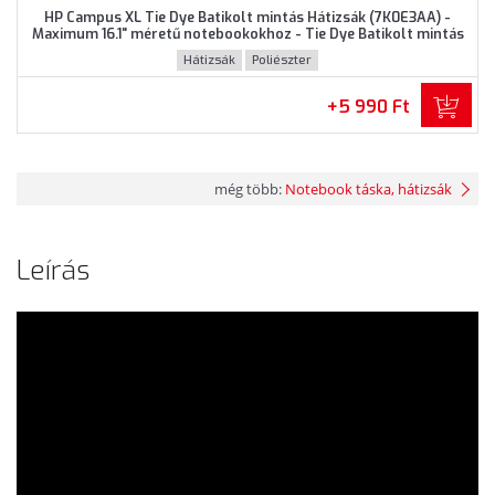
HP Campus XL Tie Dye Batikolt mintás Hátizsák (7K0E3AA) -
Maximum 16.1" méretű notebookokhoz - Tie Dye Batikolt mintás
színben
Hátizsák
Poliészter
+5 990 Ft
még több:
Notebook táska, hátizsák
Leírás