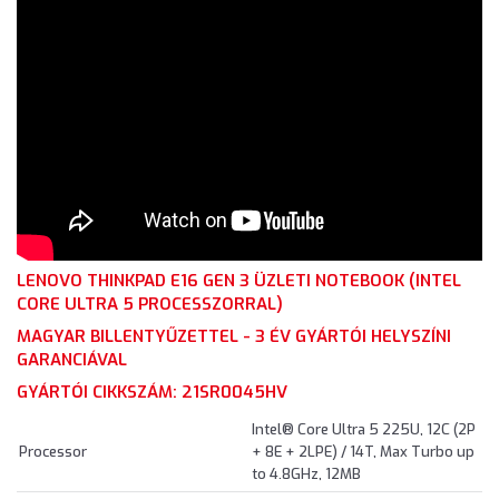
LENOVO THINKPAD E16 GEN 3 ÜZLETI NOTEBOOK (INTEL
CORE ULTRA 5 PROCESSZORRAL)
MAGYAR BILLENTYŰZETTEL - 3 ÉV GYÁRTÓI HELYSZÍNI
GARANCIÁVAL
GYÁRTÓI CIKKSZÁM: 21SR0045HV
Intel® Core Ultra 5 225U, 12C (2P
Processor
+ 8E + 2LPE) / 14T, Max Turbo up
to 4.8GHz, 12MB