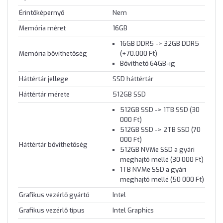
Érintőképernyő
Nem
Memória méret
16GB
16GB DDR5 -> 32GB DDR5
Memória bővíthetőség
(+70.000 Ft)
Bővíthető 64GB-ig
Háttértár jellege
SSD háttértár
Háttértár mérete
512GB SSD
512GB SSD -> 1TB SSD (30
000 Ft)
512GB SSD -> 2TB SSD (70
000 Ft)
Háttértár bővíthetőség
512GB NVMe SSD a gyári
meghajtó mellé (30 000 Ft)
1TB NVMe SSD a gyári
meghajtó mellé (50 000 Ft)
Grafikus vezérlő gyártó
Intel
Grafikus vezérlő típus
Intel Graphics