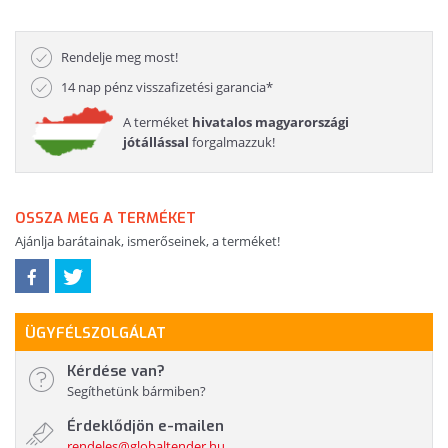
Rendelje meg most!
14 nap pénz visszafizetési garancia*
A terméket
hivatalos magyarországi
jótállással
forgalmazzuk!
OSSZA MEG A TERMÉKET
Ajánlja barátainak, ismerőseinek, a terméket!
ÜGYFÉLSZOLGÁLAT
Kérdése van?
Segíthetünk bármiben?
Érdeklődjön e-mailen
rendeles@globaltender.hu