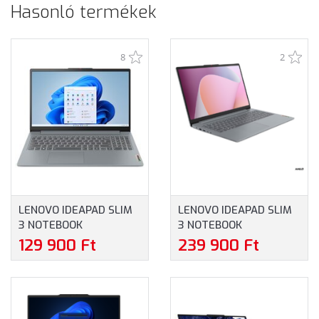
Hasonló termékek
8
2
LENOVO IDEAPAD SLIM
LENOVO IDEAPAD SLIM
3 NOTEBOOK
3 NOTEBOOK
(82XB00F6HV) - 15.6"
(82XQ00TVHV) - 15.6"
129 900 Ft
239 900 Ft
FULLHD, INTEL N100,
FULLHD, AMD RYZEN 5-
4GB RAM, 128GB UFS,
7520U, 16GB RAM,
MAGYAR BILLENTYŰZET,
512GB SSD, MAGYAR
WINDOWS 11 HOME, 2
BILLENTYŰZET,
ÉV GARANCIA, SZÜRKE
WINDOWS 11 HOME, 3