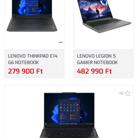
SZÍNBEN
ÉV GARANCIA, SZÜRKE
SZÍNBEN
LENOVO THINKPAD E14
LENOVO LEGION 5
G6 NOTEBOOK
GAMER NOTEBOOK
(21M3002FCX) - 14.0"
(83DG00FNHV) - 16.0"
279 900 Ft
482 990 Ft
WUXGA, AMD RYZEN 5-
WQXGA, INTEL CORE I5-
7535HS, 16GB RAM,
13450HX, 16GB RAM,
512GB SSD, ANGOL
512GB SSD, NVIDIA
10
BILLENTYŰZET,
GEFORCE RTX 4050
WINDOWS 11
6GB, MAGYAR
PROFESSIONAL, 3 ÉV
BILLENTYŰZET,
GARANCIA, FEKETE
OPERÁCIÓS RENDSZER
SZÍNBEN
NÉLKÜL, 3 ÉV GARANCIA,
SZÜRKE SZÍNBEN