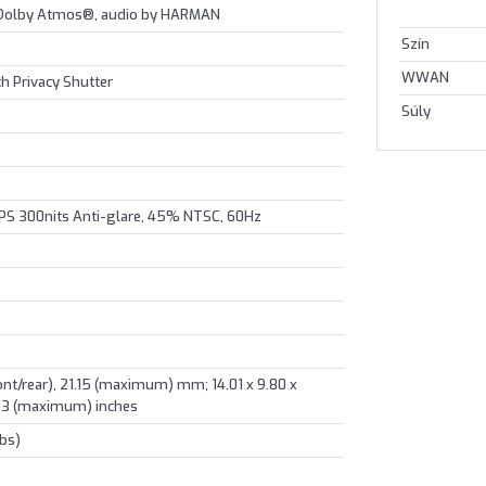
, Dolby Atmos®, audio by HARMAN
Szín
WWAN
h Privacy Shutter
Súly
PS 300nits Anti-glare, 45% NTSC, 60Hz
ront/rear), 21.15 (maximum) mm; 14.01 x 9.80 x
0.83 (maximum) inches
lbs)