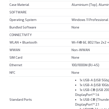
Case Material
Aluminium (Top), Alumi
SOFTWARE
Operating System
Windows 11 Professional
Bundled Software
None
CONNECTIVITY
WLAN + Bluetooth
Wi-Fi® 6E, 802.11ax 2x2 
WWAN
Non-WWAN
SIM Card
None
Ethernet
100/1000M (RJ-45)
NFC
None
1x USB-A (USB 5Gbps
1x USB-A (USB 10Gb
1x USB-C® (USB 20Gb
DisplayPort™ 1.4
Standard Ports
1x USB-C® (Thunder
DisplayPort™ 2.1