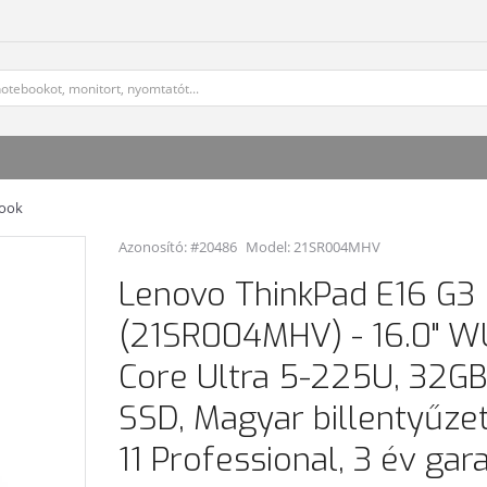
book
Azonosító: #20486
Model:
21SR004MHV
Lenovo ThinkPad E16 G3
(21SR004MHV) - 16.0" WU
Core Ultra 5-225U, 32GB
SSD, Magyar billentyűze
11 Professional, 3 év gara