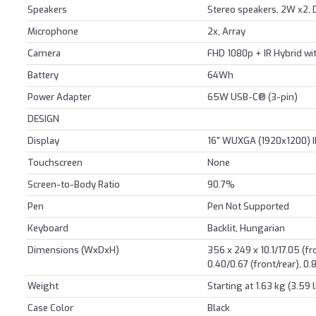
Speakers
Stereo speakers, 2W x2
Microphone
2x, Array
Camera
FHD 1080p + IR Hybrid wit
Battery
64Wh
Power Adapter
65W USB-C® (3-pin)
DESIGN
Display
16" WUXGA (1920x1200) I
Touchscreen
None
Screen-to-Body Ratio
90.7%
Pen
Pen Not Supported
Keyboard
Backlit, Hungarian
Dimensions (WxDxH)
356 x 249 x 10.1/17.05 (f
0.40/0.67 (front/rear), 
Weight
Starting at 1.63 kg (3.59 
Case Color
Black