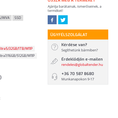
OSSZA MEG A TERMÉKET
Ajánlja barátainak, ismerőseinek, a
terméket!
S/WVA
SSD
ÜGYFÉLSZOLGÁLAT
Kérdése van?
ltra5/32GB/1TB/W11P
Segíthetünk bármiben?
ltra7/16GB/512GB/W11P
Érdeklődjön e-mailen
rendeles@globaltender.hu
+36 70 587 8680
)
Munkanapokon 9-17
: