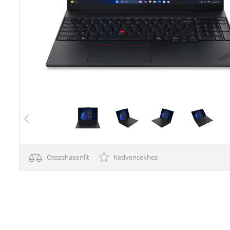
Összehasonlít
Kedvencekhez