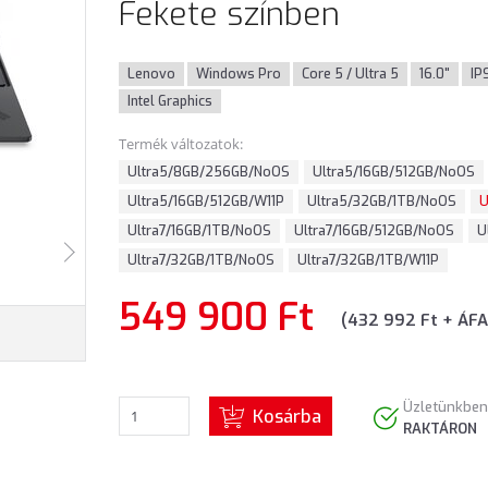
Fekete színben
Lenovo
Windows Pro
Core 5 / Ultra 5
16.0"
IP
Intel Graphics
Termék változatok:
Ultra5/8GB/256GB/NoOS
Ultra5/16GB/512GB/NoOS
Ultra5/16GB/512GB/W11P
Ultra5/32GB/1TB/NoOS
U
Ultra7/16GB/1TB/NoOS
Ultra7/16GB/512GB/NoOS
U
Ultra7/32GB/1TB/NoOS
Ultra7/32GB/1TB/W11P
549 900 Ft
(432 992 Ft + ÁFA
Üzletünkben
Kosárba
RAKTÁRON