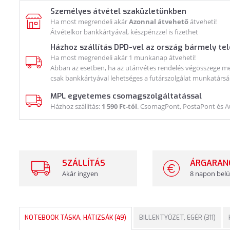
Személyes átvétel szaküzletünkben
Ha most megrendeli akár
Azonnal átvehető
átveheti!
Átvételkor bankkártyával, készpénzzel is fizethet
Házhoz szállítás DPD-vel az ország bármely te
Ha most megrendeli akár 1 munkanap átveheti!
Abban az esetben, ha az utánvétes rendelés végösszege meg
csak bankkártyával lehetséges a futárszolgálat munkatársá
MPL egyetemes csomagszolgáltatással
Házhoz szállítás:
1 590 Ft-tól
. CsomagPont, PostaPont és 
SZÁLLÍTÁS
ÁRGARAN
Akár ingyen
8 napon belü
NOTEBOOK TÁSKA, HÁTIZSÁK (49)
BILLENTYŰZET, EGÉR (311)