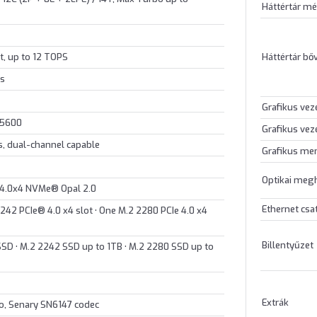
Háttértár mé
Háttértár bő
t, up to 12 TOPS
cs
Grafikus vez
-5600
Grafikus vez
, dual-channel capable
Grafikus me
Optikai meg
 4.0x4 NVMe® Opal 2.0
Ethernet csa
242 PCIe® 4.0 x4 slot • One M.2 2280 PCIe 4.0 x4
Billentyűzet
 SSD • M.2 2242 SSD up to 1TB • M.2 2280 SSD up to
Extrák
io, Senary SN6147 codec