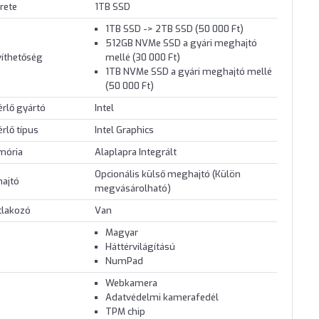
rete
1TB SSD
1TB SSD -> 2TB SSD (50 000 Ft)
512GB NVMe SSD a gyári meghajtó
víthetőség
mellé (30 000 Ft)
1TB NVMe SSD a gyári meghajtó mellé
(50 000 Ft)
érlő gyártó
Intel
érlő típus
Intel Graphics
mória
Alaplapra Integrált
Opcionális külső meghajtó (Külön
hajtó
megvásárolható)
tlakozó
Van
Magyar
Háttérvilágítású
NumPad
Webkamera
Adatvédelmi kamerafedél
TPM chip