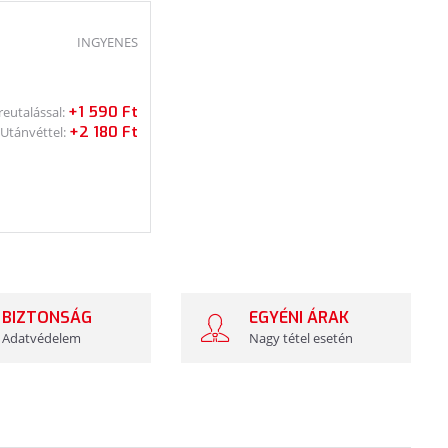
INGYENES
+1 590 Ft
reutalással:
+2 180 Ft
Utánvéttel:
BIZTONSÁG
EGYÉNI ÁRAK
Adatvédelem
Nagy tétel esetén