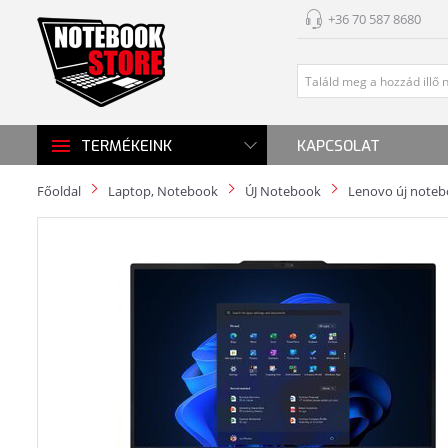
+36 70 587 8680
KAPCSOLAT
TERMÉKEINK
Főoldal
Laptop, Notebook
ÚJ Notebook
Lenovo új note