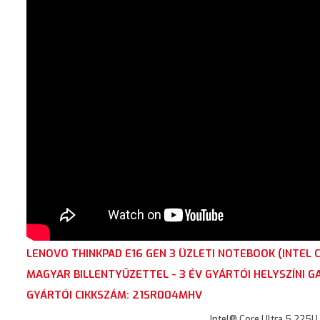
LENOVO THINKPAD E16 GEN 3 ÜZLETI NOTEBOOK (INTEL
MAGYAR BILLENTYŰZETTEL - 3 ÉV GYÁRTÓI HELYSZÍNI G
GYÁRTÓI CIKKSZÁM: 21SR004MHV
Intel® Core Ultra 5 225U,