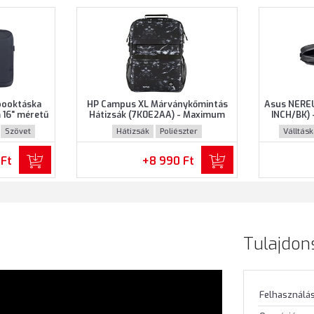
booktáska
HP Campus XL Márványkőmintás
Asus NEREU
16" méretű
Hátizsák (7K0E2AA) - Maximum
INCH/BK) 
ke színben
16.1" méretű notebookokhoz,
notebooko
Szövet
Hátizsák
Poliészter
Válltás
Márványkőmintás színben
 Ft
+8 990 Ft
Tulajdon
Felhasználás