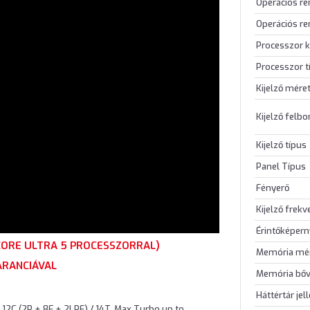
Operációs r
Operációs re
Processzor k
Processzor t
Kijelző mére
Kijelző felb
Kijelző típus
Panel Típus
Fényerő
Kijelző frekv
Érintőképer
 CORE ULTRA 5 PROCESSZORRAL)
Memória mé
ARANCIÁVAL
Memória bőv
Háttértár jel
 12C (2P + 8E + 2LPE) / 14T, Max Turbo up to