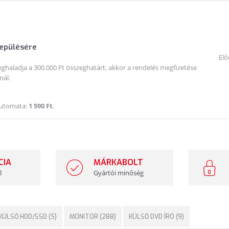
lepülésére
Elő
haladja a 300.000 Ft összeghatárt, akkor a rendelés megfizetése
nál.
Automata:
1 590 Ft
.
CIA
MÁRKABOLT
l
Gyártói minőség
KÜLSŐ HDD/SSD (5)
MONITOR (288)
KÜLSŐ DVD ÍRÓ (9)