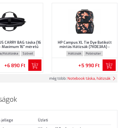
S CARRY BAG táska (16
HP Campus XL Tie Dye Batikolt
- Maximum 16" méretű
mintás Hátizsák (7K0E3AA) -
khoz, Fekete színben
Maximum 16.1" méretű
ka/Kézitáska
Szövet
Hátizsák
Poliészter
notebookokhoz - Tie Dye Batikolt
mintás színben
+6 890 Ft
+5 990 Ft
még több:
Notebook táska, hátizsák
ságok
 jellege
Üzleti