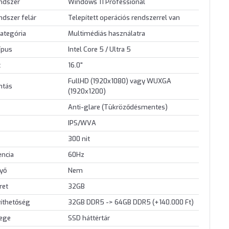
endszer
Windows 11 Professional
ndszer felár
Telepített operációs rendszerrel van
ategória
Multimédiás használatra
ípus
Intel Core 5 / Ultra 5
t
16.0"
FullHD (1920x1080) vagy WUXGA
ontás
(1920x1200)
Anti-glare (Tükröződésmentes)
IPS/WVA
300 nit
encia
60Hz
nyő
Nem
ret
32GB
íthetőség
32GB DDR5 -> 64GB DDR5 (+140.000 Ft)
lege
SSD háttértár