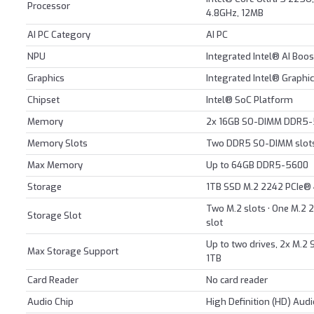
Processor
4.8GHz, 12MB
AI PC Category
AI PC
NPU
Integrated Intel® AI Boos
Graphics
Integrated Intel® Graphi
Chipset
Intel® SoC Platform
Memory
2x 16GB SO-DIMM DDR5
Memory Slots
Two DDR5 SO-DIMM slots
Max Memory
Up to 64GB DDR5-5600
Storage
1TB SSD M.2 2242 PCIe®
Two M.2 slots • One M.2 2
Storage Slot
slot
Up to two drives, 2x M.2
Max Storage Support
1TB
Card Reader
No card reader
Audio Chip
High Definition (HD) Aud