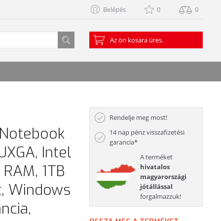
Belépés
0
0
Az ön kosara üres.
Rendelje meg most!
 Notebook
14 nap pénz visszafizetési
garancia*
XGA, Intel
A terméket
 RAM, 1TB
hivatalos
magyarországi
t, Windows
jótállással
forgalmazzuk!
ncia,