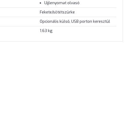
Ujjlenyomat olvasó
Fekete/sötétszürke
Opcionális külső, USB porton keresztül
1.63 kg