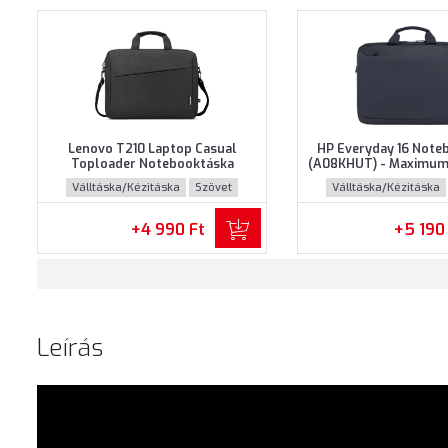
Lenovo T210 Laptop Casual
HP Everyday 16 Note
Toploader Notebooktáska
(A08KHUT) - Maximum 
(GX41L83769) - Maximum 15.6"
notebookokhoz - Szür
Válltáska/Kézitáska
Szövet
Válltáska/Kézitáska
méretű notebookokhoz - Fekete
színben
+4 990 Ft
+5 190
Leírás