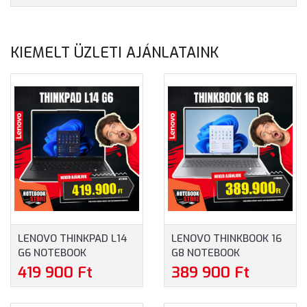
KIEMELT ÜZLETI AJÁNLATAINK
LENOVO THINKPAD L14
LENOVO THINKBOOK 16
G6 NOTEBOOK
G8 NOTEBOOK
(21S6003JHV) - 14.0"
(21SK00A6HV) - 16.0"
419 900 Ft
389 900 Ft
WUXGA, INTEL CORE
WUXGA, INTEL CORE
ULTRA 5-225U, 16GB
ULTRA 7-255H, 16GB