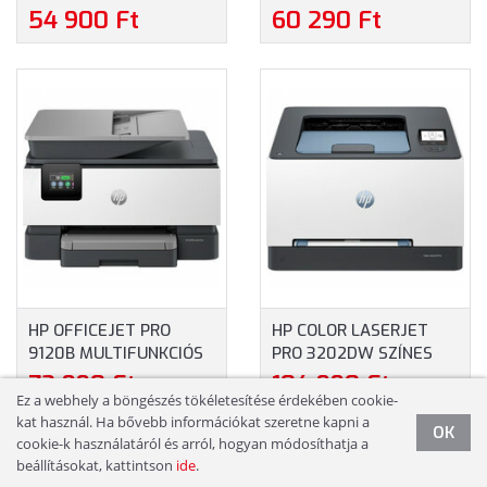
MULTIFUNKCIÓS LÉZER
LÉZERNYOMTATÓ
54 900 Ft
60 290 Ft
INSTANT INK READY
(3G652F)
NYOMTATÓ (6GX00F)
HP OFFICEJET PRO
HP COLOR LASERJET
9120B MULTIFUNKCIÓS
PRO 3202DW SZÍNES
TINTASUGARAS
LÉZER NYOMTATÓ
73 990 Ft
104 990 Ft
NYOMTATÓ (4V2N0B)
(499R0F)
Ez a webhely a böngészés tökéletesítése érdekében cookie-
kat használ. Ha bővebb információkat szeretne kapni a
OK
cookie-k használatáról és arról, hogyan módosíthatja a
2
3
beállításokat, kattintson
ide
.