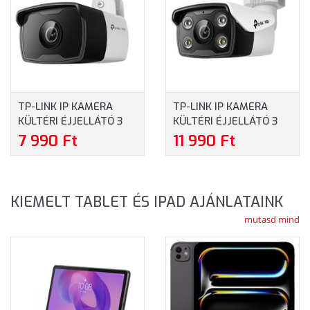
TP-LINK IP KAMERA
TP-LINK IP KAMERA
KÜLTÉRI ÉJJELLÁTÓ 3
KÜLTÉRI ÉJJELLÁTÓ 3
MEGAPIXEL, 4MM
MP, 6MM OBJEKTÍV (VIGI
7 990 Ft
11 990 Ft
OBJEKTÍV, VIGI
C330(6MM))
C330I(4MM)
KIEMELT TABLET ÉS IPAD AJÁNLATAINK
mutasd mind