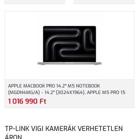
(2408X1506) IPS, APPLE
(MX2U3MG/A) - 16.1"
A18 PRO 6 MAG, 8GB
(3456X2234) LIQUID
RAM, 512GB SSD,
RETINA XDR FÉNYES,
MACOS, CITRUS SZÍN, 1
APPLE M4 PRO 14 MAG,
ÉV GARANCIA
48GB RAM, 512GB SSD,
(MAGÁNSZEMÉLYEKNEK
MACOS, EZÜST, 1 ÉV
3 ÉV JÓTÁLLÁS)
GARANCIA
(MAGÁNSZEMÉLYEKNEK
3 ÉV JÓTÁLLÁS)
APPLE MACBOOK PRO 14.2" M5 NOTEBOOK
(MGDN4MG/A) - 14.2" (3024X1964), APPLE M5 PRO 15
MAG, 24GB RAM, 1TB SSD, MACOS, EZÜST, 1 ÉV
1 016 990 Ft
GARANCIA (MAGÁNSZEMÉLYEKNEK 3 ÉV JÓTÁLLÁS)
TP-LINK VIGI KAMERÁK VERHETETLEN
ÁRON