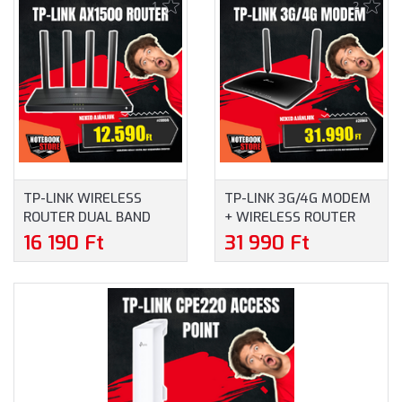
1
2
TP-LINK WIRELESS
TP-LINK 3G/4G MODEM
ROUTER DUAL BAND
+ WIRELESS ROUTER
AX1500
DUAL BAND AC1200
16 190 Ft
31 990 Ft
1XWAN(1000MBPS) +
1XWAN/LAN(100MBPS)
3XLAN(1000MBPS),
+ 3XLAN(100MBPS),
ARCHER AX12
ARCHER MR400