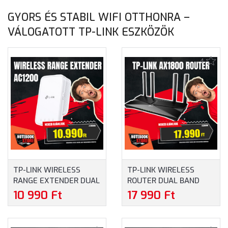
WINDOWS 11
X PLUS X1P-42-100,
PROFESSIONAL - SFF
16GB RAM, 512GB SSD,
GYORS ÉS STABIL WIFI OTTHONRA –
HÁZAS SZÁMÍTÓGÉP, 3
MAGYAR BILLENTYŰZET,
VÁLOGATOTT TP-LINK ESZKÖZÖK
ÉV HELYSZÍNI GARANCIA
WINDOWS 11 PRO (ON
ARM), 3 ÉV GARANCIA,
FEKETE SZÍNBEN
4
TP-LINK WIRELESS
TP-LINK WIRELESS
RANGE EXTENDER DUAL
ROUTER DUAL BAND
BAND AC1200, RE300
AX1800
10 990 Ft
17 990 Ft
1XWAN(1000MBPS) +
4XLAN(1000MBPS),
ARCHER AX23