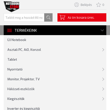
Belépés
0
Az ön kosara üres.
TERMÉKEINK
ÚJ Notebook
Asztali PC, AiO, Konzol
Tablet
Nyomtató
Monitor, Projektor, TV
Hálózati eszközök
Kiegészítők
Inverter és kiegészítői