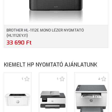
BROTHER HL-1112E MONO LÉZER NYOMTATÓ
(HL1112EYJ1)
33 690 Ft
KIEMELT HP NYOMTATÓ AJÁNLATUNK
1
1
4