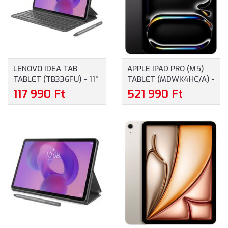
LENOVO IDEA TAB
APPLE IPAD PRO (M5)
TABLET (TB336FU) - 11"
TABLET (MDWK4HC/A) -
2.5K (2560X1600)+PEN,
11.0" (2420X1668), 12GB,
117 990 Ft
521 990 Ft
MEDIATEK DIMENSITY
256GB, WIFI, APPLE
6300 OC, 8GB/128GB,
IPADOS - FEKETE
LENOVO FOLIO
SZÍNBEN
KEYBOARD (MAGYAR),
SZÜRKE (ZAFR0336HU)
- BILLENTYŰZETES
TOKKAL ÉS
ÉRINTŐCERUZÁVAL