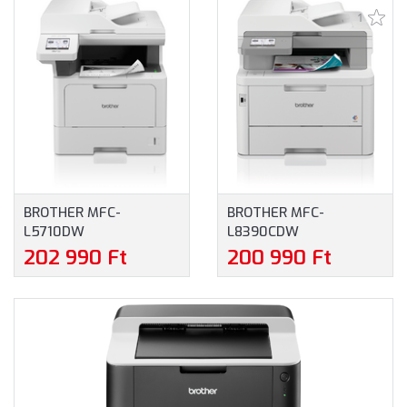
1
BROTHER MFC-
BROTHER MFC-
L5710DW
L8390CDW
MULTIFUNKCIÓS MONO
MULTIFUNKCIÓS SZÍNES
202 990 Ft
200 990 Ft
LÉZER NYOMTATÓ
LED NYOMTATÓ
(MFCL5710DWRE1)
(MFCL8390CDWYJ1)