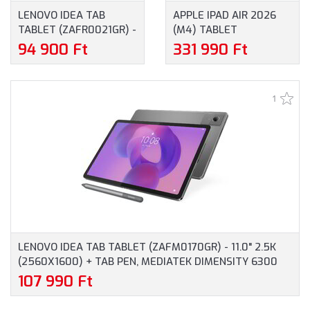
LENOVO IDEA TAB
APPLE IPAD AIR 2026
TABLET (ZAFR0021GR) -
(M4) TABLET
11.0" 2.5K (2560X1600)
(MH334HC/A) - 11.0"
94 900 Ft
331 990 Ft
+ TAB PEN + FOLIO
(2360X1640), APPLE M4
CASE, MEDIATEK
CHIP, 12GB, 128GB, WIFI,
DIMENSITY 6300 OC,
APPLE IPADOS - FEHÉR
1
8GB/256GB, WI-FI + BT,
SZÍNBEN
ANDROID TABLET -
SZÜRKE (TB336FU)
MAGYAR SZOFTVER!
ÉRINTŐCERUZÁVAL,
TOKKAL, ADAPTER
NÉLKÜL
LENOVO IDEA TAB TABLET (ZAFM0170GR) - 11.0" 2.5K
(2560X1600) + TAB PEN, MEDIATEK DIMENSITY 6300
OC, 8GB/256GB, WI-FI + BT + LTE 5G, ANDROID TABLET -
107 990 Ft
SZÜRKE (TB336ZU) MAGYAR SZOFTVER!
ÉRINTŐCERUZÁVAL, ADAPTER NÉLKÜL