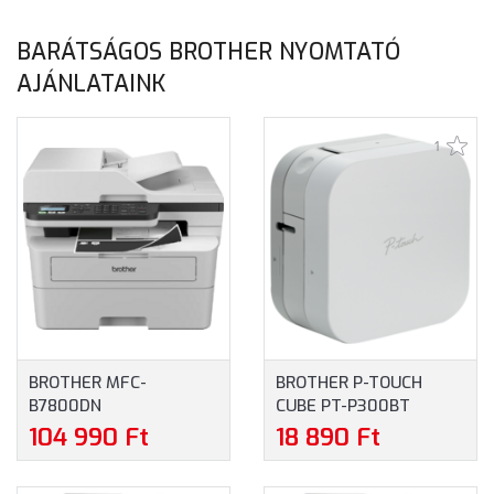
BARÁTSÁGOS BROTHER NYOMTATÓ
AJÁNLATAINK
1
BROTHER MFC-
BROTHER P-TOUCH
B7800DN
CUBE PT-P300BT
MULTIFUNKCIÓS MONO
ASZTALI MOBIL
104 990 Ft
18 890 Ft
LÉZER NYOMTATÓ
CÍMKENYOMTATÓ
(MFCB7800DNYJ1)
(PTP300BTRE1)