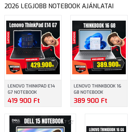
2026 LEGJOBB NOTEBOOK AJÁNLATAI
LENOVO THINKPAD E14
LENOVO THINKBOOK 16
G7 NOTEBOOK
G8 NOTEBOOK
(21SX008LHV) - 14.0"
(21SK00A6HV) - 16.0"
419 900 Ft
389 900 Ft
WUXGA, INTEL CORE
WUXGA, INTEL CORE
ULTRA 5-225U, 32GB
ULTRA 7-255H, 16GB
RAM, 1TB SSD, MAGYAR
RAM, 512GB SSD,
7
BILLENTYŰZET,
MAGYAR BILLENTYŰZET,
OPERÁCIÓS RENDSZER
OPERÁCIÓS RENDSZER