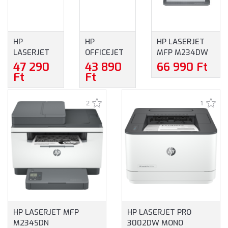
HP
HP
HP LASERJET
LASERJET
OFFICEJET
MFP M234DW
M110W
PRO 8132E
MULTIFUNKCIÓS
47 290
43 890
66 990 Ft
LÉZER
ALL-IN-ONE
LÉZER INSTANT
Ft
Ft
NYOMTATÓ
NYOMTATÓ
INK READY
(7MD66F)
(40Q45B)
NYOMTATÓ
2
1
(6GW99F)
HP LASERJET MFP
HP LASERJET PRO
M234SDN
3002DW MONO