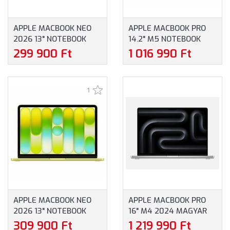
APPLE MACBOOK NEO
APPLE MACBOOK PRO
2026 13" NOTEBOOK
14.2" M5 NOTEBOOK
(MHFJ4MG/A) - 13"
(MGDR4MG/A) - 14.2"
299 900 Ft
1 016 990 Ft
(2408X1506) IPS, APPLE
(3024X1964), APPLE M5
A18 PRO 6 MAG, 8GB
PRO 15 MAG, 24GB RAM,
RAM, 512GB SSD,
1TB SSD, MACOS,
1
MACOS, HAJNALPÍR
ASZTROFEKETE, 1 ÉV
SZÍN, 1 ÉV GARANCIA
GARANCIA
(MAGÁNSZEMÉLYEKNEK
(MAGÁNSZEMÉLYEKNEK
3 ÉV JÓTÁLLÁS)
3 ÉV JÓTÁLLÁS)
APPLE MACBOOK NEO
APPLE MACBOOK PRO
2026 13" NOTEBOOK
16" M4 2024 MAGYAR
(MHFE4MG/A) - 13"
NOTEBOOK
309 900 Ft
1 219 990 Ft