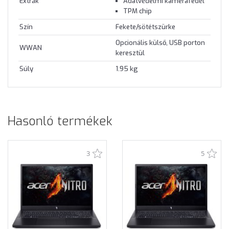
Extrák
Adatvédelmi kamerafedél
TPM chip
Szín
Fekete/sötétszürke
Opcionális külső, USB porton
WWAN
keresztül
Súly
1.95 kg
Hasonló termékek
3
5