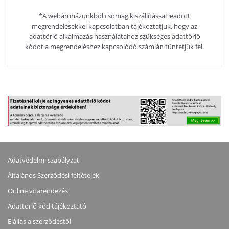
*A webáruházunkból csomag kiszállítással leadott
megrendelésekkel kapcsolatban tájékoztatjuk, hogy az
adattörlő alkalmazás használatához szükséges adattörlő
kódot a megrendeléshez kapcsolódó számlán tüntetjük fel.
Adatvédelmi szabályzat
Általános Szerződési feltételek
Online vitarendezés
Adattörlő kód tájékoztató
Elállás a szerződéstől