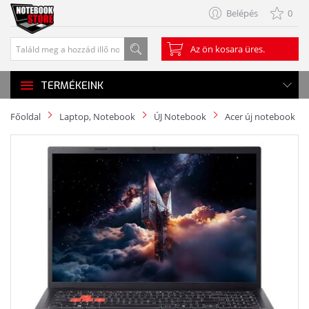
Belépés
0
Az ön kosara üres.
TERMÉKEINK
Főoldal
Laptop, Notebook
ÚJ Notebook
Acer új notebook