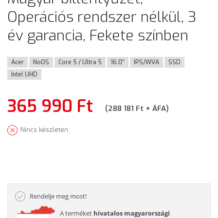
Operációs rendszer nélkül, 3
év garancia, Fekete színben
Acer
NoOS
Core 5 / Ultra 5
16.0"
IPS/WVA
SSD
Intel UHD
365 990 Ft
(288 181 Ft + ÁFA)
Nincs készleten
Rendelje meg most!
A terméket
hivatalos magyarországi