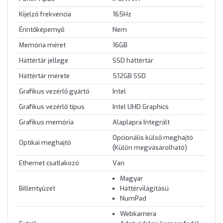
Kijelző frekvencia
165Hz
Érintőképernyő
Nem
Memória méret
16GB
Háttértár jellege
SSD háttértár
Háttértár mérete
512GB SSD
Grafikus vezérlő gyártó
Intel
Grafikus vezérlő típus
Intel UHD Graphics
Grafikus memória
Alaplapra Integrált
Opcionális külső meghajtó
Optikai meghajtó
(Külön megvásárolható)
Ethernet csatlakozó
Van
Magyar
Billentyűzet
Háttérvilágítású
NumPad
Webkamera