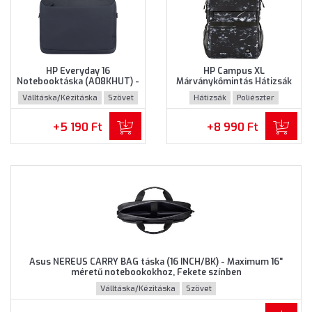
HP Everyday 16
HP Campus XL
Notebooktáska (A08KHUT) -
Márványkőmintás Hátizsák
Maximum 16" méretű
(7K0E2AA) - Maximum 16.1"
Válltáska/Kézitáska
Szövet
Hátizsák
Poliészter
notebookokhoz - Szürke
méretű notebookokhoz,
színben
Márványkőmintás színben
+5 190 Ft
+8 990 Ft
Asus NEREUS CARRY BAG táska (16 INCH/BK) - Maximum 16"
méretű notebookokhoz, Fekete színben
Válltáska/Kézitáska
Szövet