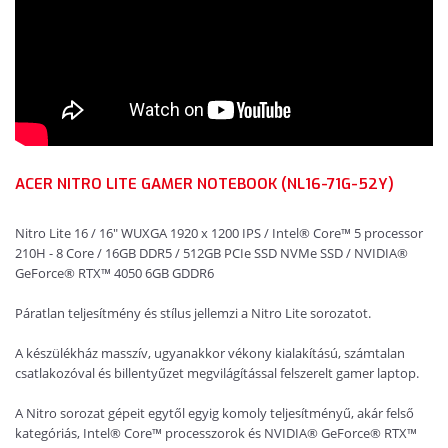
ACER NITRO LITE GAMER NOTEBOOK (NL16-71G-52Y)
Nitro Lite 16 / 16" WUXGA 1920 x 1200 IPS / Intel® Core™ 5 processor
210H - 8 Core / 16GB DDR5 / 512GB PCIe SSD NVMe SSD / NVIDIA®
GeForce® RTX™ 4050 6GB GDDR6
Páratlan teljesítmény és stílus jellemzi a Nitro Lite sorozatot.
A készülékház masszív, ugyanakkor vékony kialakítású, számtalan
csatlakozóval és billentyűzet megvilágítással felszerelt gamer laptop.
A Nitro sorozat gépeit egytől egyig komoly teljesítményű, akár felső
kategóriás, Intel® Core™ processzorok és NVIDIA® GeForce® RTX™