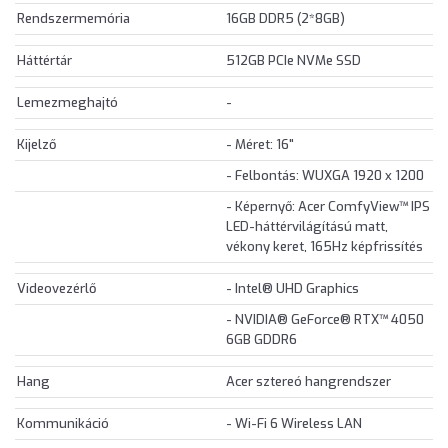
Rendszermemória
16GB DDR5 (2*8GB)
Háttértár
512GB PCIe NVMe SSD
Lemezmeghajtó
-
Kijelző
- Méret: 16"
- Felbontás: WUXGA 1920 x 1200
- Képernyő: Acer ComfyView™ IPS
LED-háttérvilágítású matt,
vékony keret, 165Hz képfrissítés
Videovezérlő
- Intel® UHD Graphics
- NVIDIA® GeForce® RTX™ 4050
6GB GDDR6
Hang
Acer sztereó hangrendszer
Kommunikáció
- Wi-Fi 6 Wireless LAN