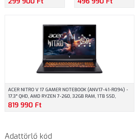
299 900 Ft
496 990 Ft
AMD RYZEN 5-7535HS,
FULLHD, INTEL CORE I7-
16GB RAM, 512GB SSD,
13620H, 16GB RAM, 1TB
NVIDIA GEFORCE RTX
SSD, NVIDIA GEFORCE
3050 6GB, MAGYAR
RTX 5050 8GB, MAGYAR
BILLENTYŰZET,
BILLENTYŰZET,
OPERÁCIÓS RENDSZER
OPERÁCIÓS RENDSZER
NÉLKÜL, 3 ÉV GARANCIA,
NÉLKÜL, 3 ÉV GARANCIA,
FEKETE SZÍNBEN
FEKETE SZÍNBEN
ACER NITRO V 17 GAMER NOTEBOOK (ANV17-41-R094) -
17.3" QHD, AMD RYZEN 7-260, 32GB RAM, 1TB SSD,
NVIDIA GEFORCE RTX 5070 8GB, MAGYAR
819 990 Ft
BILLENTYŰZET, OPERÁCIÓS RENDSZER NÉLKÜL, 3 ÉV
GARANCIA, FEKETE SZÍNBEN
Adattörlő kód