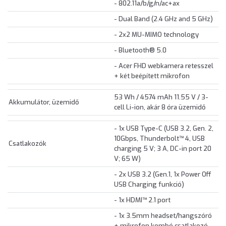
- 802.11a/b/g/n/ac+ax
- Dual Band (2.4 GHz and 5 GHz)
- 2x2 MU-MIMO technology
- Bluetooth® 5.0
- Acer FHD webkamera retesszel
+ két beépített mikrofon
53 Wh / 4574 mAh 11.55 V / 3-
Akkumulátor, üzemidő
cell Li-ion, akár 8 óra üzemidő
- 1x USB Type-C (USB 3.2, Gen. 2,
10Gbps, Thunderbolt™ 4, USB
Csatlakozók
charging 5 V; 3 A, DC-in port 20
V; 65 W)
- 2x USB 3.2 (Gen.1, 1x Power Off
USB Charging funkció)
- 1x HDMI™ 2.1 port
- 1x 3.5mm headset/hangszóró
+ mikrofon kombó csatlakozó