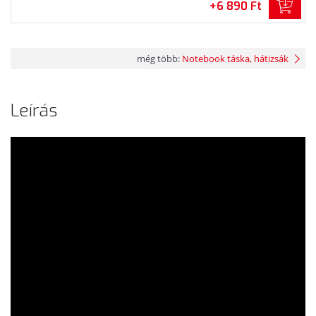
+6 890 Ft
még több:
Notebook táska, hátizsák
Leírás