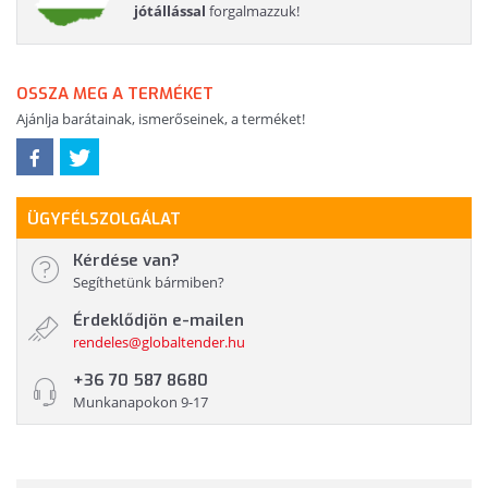
jótállással
forgalmazzuk!
OSSZA MEG A TERMÉKET
Ajánlja barátainak, ismerőseinek, a terméket!
ÜGYFÉLSZOLGÁLAT
Kérdése van?
Segíthetünk bármiben?
Érdeklődjön e-mailen
rendeles@globaltender.hu
+36 70 587 8680
Munkanapokon 9-17