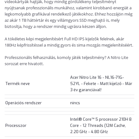
videokártyák hajtják, hogy mindig gördülékeny teljesítményt
nyújtsanak professzionális munkához, valamint kirobbanó energiát a
legkomolyabb grafikával rendelkező játékokhoz. Ehhez hozzájön még
az akár 1 TB háttértár és egy villámgyors SSD meghajtó is, mely
biztosítja, hogy a rendszer mindig ugrásra készen álljon.
A tökéletes képi megjelenítésért Full HD IPS kijelzők felelnek, akár
180Hz képfrissítéssel a mindig gyors és sima mozgás megjelenítéséért.
Professzionális felhasználás, komoly játék teljesítmény? A Nitro Lite
sorozat erre hivatott.
Acer Nitro Lite 16 - NL16-71G-
Termék neve
52YL - Fekete - Matt kijelző - Már
3 év garanciával!
Operációs rendszer
nincs
Intel® Core™ 5 processor 210H 8
Processzor
Core - 12 Threads (12M Cache,
2.20 GHz - 4.80 GHz