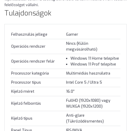
felelősséget vállalni.
Tulajdonságok
Felhasználás jellege
Gamer
Nincs (Külön
Operációs rendszer
megvásárolható)
Windows 11 Home telepítve
Operációs rendszer felár
Windows 11 Prof telepítve
Processzor kategória
Multimédiás használatra
Processzor típus
Intel Core 5 / Ultra 5
Kijelző méret
16.0"
FullHD (1920x1080) vagy
Kijelző felbontás
WUXGA (1920x1200)
Anti-glare
Kijelző típus
(Tükröződésmentes)
Panel Típus
IPS/WVA