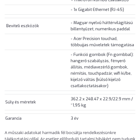
- 1x Gigabit Ethernet (RJ-45)
- Magyar nyelvű háttérvilágítású
Beviteli eszközök
billentyűzet, numerikus paddal
- Acer Precision touchad,
többujjas műveletek támogatása
- Funkció gombok (Fn gombbal):
hangerő szabályzás, fényerő
állítás, médiavezérlő gombok,
némítás, touchpadzár, wifi ki/be,
kijelző váltás (külső kijelző
csatlakoztatásakor)
362.2 x 248.47 x 22.9/22.9 mm /
Súly és méretek
~1,95 kg
Garancia
3 év
A műszaki adatokat harmadik fél bocsátja rendelkezésünkre
tájékoztatási céllal. Az esetleg előforduló tartalmi hibákért nem tudunk