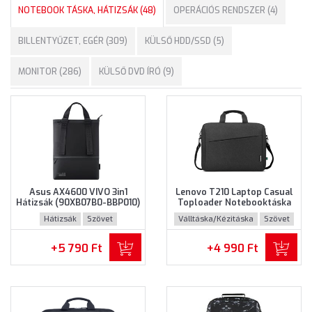
NOTEBOOK TÁSKA, HÁTIZSÁK (48)
OPERÁCIÓS RENDSZER (4)
BILLENTYŰZET, EGÉR (309)
KÜLSŐ HDD/SSD (5)
MONITOR (286)
KÜLSŐ DVD ÍRÓ (9)
Asus AX4600 VIVO 3in1
Lenovo T210 Laptop Casual
Hátizsák (90XB07B0-BBP010)
Toploader Notebooktáska
- Maximum 16" méretű
(GX41L83769) - Maximum
Hátizsák
Szövet
Válltáska/Kézitáska
Szövet
notebookokhoz - Fekete
15.6" méretű notebookokhoz
színben
- Fekete színben
+5 790 Ft
+4 990 Ft