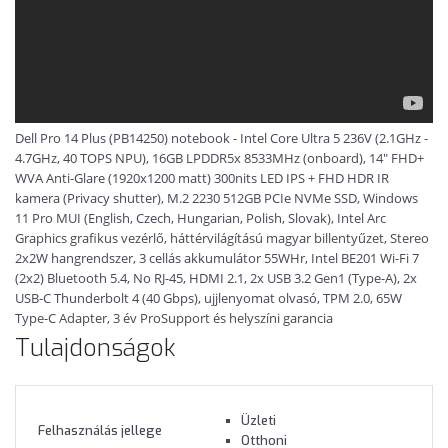
Dell Pro 14 Plus (PB14250) notebook - Intel Core Ultra 5 236V (2.1GHz -
4.7GHz, 40 TOPS NPU), 16GB LPDDR5x 8533MHz (onboard), 14" FHD+
WVA Anti-Glare (1920x1200 matt) 300nits LED IPS + FHD HDR IR
kamera (Privacy shutter), M.2 2230 512GB PCIe NVMe SSD, Windows
11 Pro MUI (English, Czech, Hungarian, Polish, Slovak), Intel Arc
Graphics grafikus vezérlő, háttérvilágítású magyar billentyűzet, Stereo
2x2W hangrendszer, 3 cellás akkumulátor 55WHr, Intel BE201 Wi-Fi 7
(2x2) Bluetooth 5.4, No RJ-45, HDMI 2.1, 2x USB 3.2 Gen1 (Type-A), 2x
USB-C Thunderbolt 4 (40 Gbps), ujjlenyomat olvasó, TPM 2.0, 65W
Type-C Adapter, 3 év ProSupport és helyszíni garancia
Tulajdonságok
Üzleti
Felhasználás jellege
Otthoni