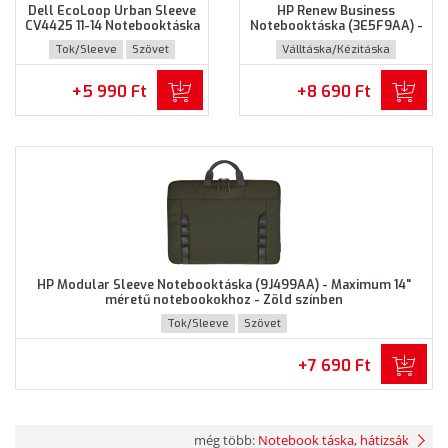
Dell EcoLoop Urban Sleeve
HP Renew Business
CV4425 11-14 Notebooktáska
Notebooktáska (3E5F9AA) -
(460-BDWQ) - Maximum 14"
Maximum 14.0" méretű
Tok/Sleeve
Szövet
Válltáska/Kézitáska
méretű notebookokhoz,
notebookokhoz - Fekete
Szürke színben
színben
Újrahasznosított műanyag
+5 990 Ft
+8 690 Ft
HP Modular Sleeve Notebooktáska (9J499AA) - Maximum 14"
méretű notebookokhoz - Zöld színben
Tok/Sleeve
Szövet
+7 690 Ft
még több:
Notebook táska, hátizsák