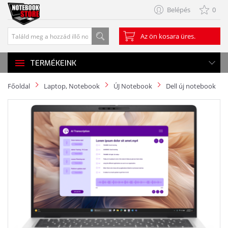
Belépés
0
Az ön kosara üres.
TERMÉKEINK
Főoldal
Laptop, Notebook
ÚJ Notebook
Dell új notebook