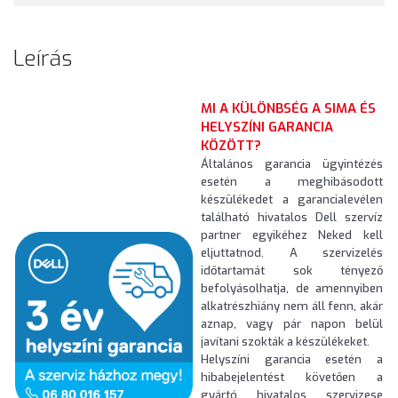
Leírás
MI A KÜLÖNBSÉG A SIMA ÉS
HELYSZÍNI GARANCIA
KÖZÖTT?
Általános garancia ügyintézés
esetén a meghibásodott
készülékedet a garancialevélen
található hivatalos Dell szervíz
partner egyikéhez Neked kell
eljuttatnod. A szervizelés
időtartamát sok tényező
befolyásolhatja, de amennyiben
alkatrészhiány nem áll fenn, akár
aznap, vagy pár napon belül
javítani szokták a készülékeket.
Helyszíni garancia esetén a
hibabejelentést követően a
gyártó hivatalos szervizese