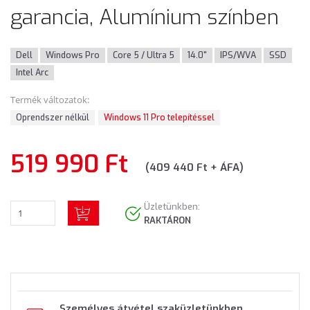
garancia, Alumínium színben
Dell
Windows Pro
Core 5 / Ultra 5
14.0"
IPS/WVA
SSD
Intel Arc
Termék változatok:
Oprendszer nélkül
Windows 11 Pro telepítéssel
519 990 Ft
(409 440 Ft + ÁFA)
Üzletünkben:
RAKTÁRON
Személyes átvétel szaküzletünkben