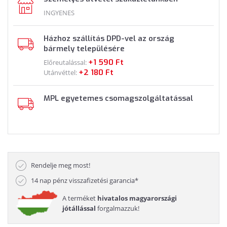
INGYENES
Házhoz szállítás DPD-vel az ország
bármely településére
+1 590 Ft
Előreutalással:
+2 180 Ft
Utánvéttel:
MPL egyetemes csomagszolgáltatással
Rendelje meg most!
14 nap pénz visszafizetési garancia*
A terméket
hivatalos magyarországi
jótállással
forgalmazzuk!