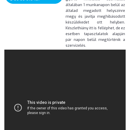
általában 1 munkanapon belül az
általad megadott helyszínre
megy és javítja meghibásodott
készülékedet ott helyben.
Készlethiány itt is felléphet, de ez
esetben tapasztalatok alapján
pár napon belül megtörténik a
szervizelés.