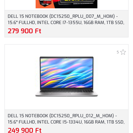
DELL 15 NOTEBOOK (DC15250_RPLU_007_M_HOM) -
15.6" FULLHD, INTEL CORE I7-1355U, 16GB RAM, 1TB SSD,
MAGYAR BILLENTYŰZET, WINDOWS 11 HOME, 3 ÉV
279 900 Ft
GARANCIA, EZÜST SZÍNBEN
5
DELL 15 NOTEBOOK (DC15250_RPLU_012_M_HOM) -
15.6" FULLHD, INTEL CORE I5-1334U, 16GB RAM, 1TB SSD,
MAGYAR BILLENTYŰZET, WINDOWS 11 HOME, 3 ÉV
249 900 Ft