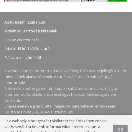
Adatvédelmi szabályzat
Általános Szerződési feltételek
Online vitarendezés
Adattörlő kód tájékoztató
Elállás a szerződéstől
A weboldalon feltüntetett adatok kizárólag tájékoztató jellegűek, nem
minősülnek ajánlattételnek. Az ár és szállítási idő változás jogát
fenntartjuk!
A termékeknél megjelenített képek csak illusztrációk, a valóságtól
eltérhetnek. Az oldalon lévő esetleges hibákért felelősséget nem
vállalunk.
Eltérés esetén a gyártó által megadott paraméterek érvényesek!
Bruttó árainkat 27% ÁFÁ-val számoljuk!
Ez a webhely a böngészés tökéletesítése érdekében cookie-
Copyright © 2026 NotebookStore. Minden jog fenntartva!
kat használ. Ha bővebb információkat szeretne kapni a
OK