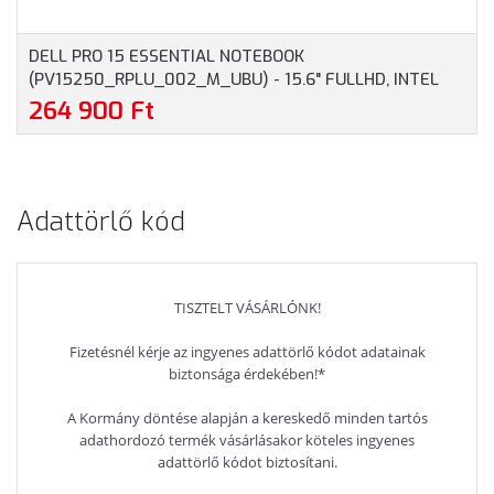
DELL PRO 15 ESSENTIAL NOTEBOOK
(PV15250_RPLU_002_M_UBU) - 15.6" FULLHD, INTEL
CORE I7-1355U, 16GB RAM, 512GB SSD, MAGYAR
264 900 Ft
BILLENTYŰZET, OPERÁCIÓS RENDSZER NÉLKÜL, 3 ÉV
GARANCIA, PLATINAEZÜST SZÍNBEN
Adattörlő kód
TISZTELT VÁSÁRLÓNK!
Fizetésnél kérje az ingyenes adattörlő kódot adatainak
biztonsága érdekében!*
A Kormány döntése alapján a kereskedő minden tartós
adathordozó termék vásárlásakor köteles ingyenes
adattörlő kódot biztosítani.