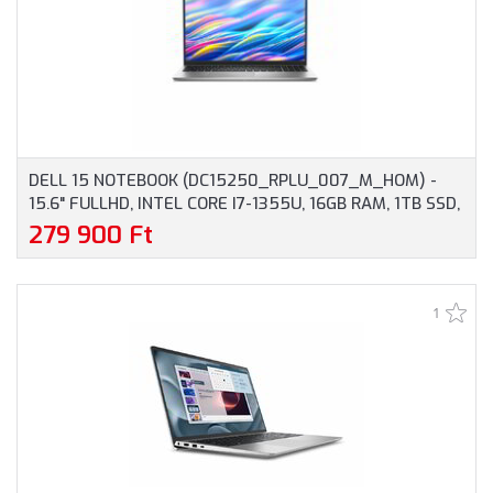
DELL 15 NOTEBOOK (DC15250_RPLU_007_M_HOM) -
15.6" FULLHD, INTEL CORE I7-1355U, 16GB RAM, 1TB SSD,
MAGYAR BILLENTYŰZET, WINDOWS 11 HOME, 3 ÉV
279 900 Ft
GARANCIA, EZÜST SZÍNBEN
1