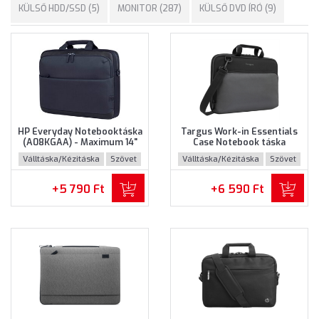
KÜLSŐ HDD/SSD (5)
MONITOR (287)
KÜLSŐ DVD ÍRÓ (9)
HP Everyday Notebooktáska
Targus Work-in Essentials
(A08KGAA) - Maximum 14"
Case Notebook táska
méretű notebookokhoz
(TED007GL) - Maximum 14.0"
Válltáska/Kézitáska
Szövet
Válltáska/Kézitáska
Szövet
méretű notebokhoz -
Fekete-szürke színben
+5 790 Ft
+6 590 Ft