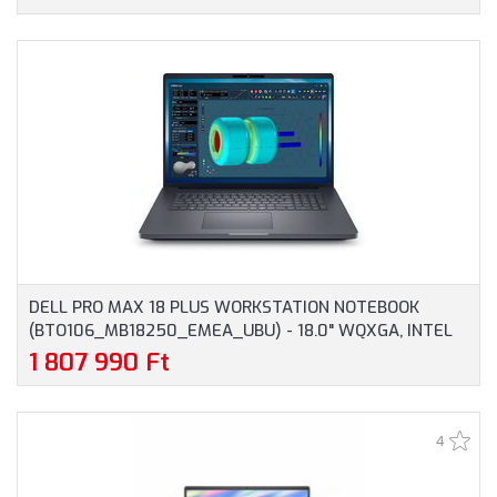
GARANCIA, EZÜST SZÍNBEN
DELL PRO MAX 18 PLUS WORKSTATION NOTEBOOK
(BTO106_MB18250_EMEA_UBU) - 18.0" WQXGA, INTEL
CORE ULTRA 9-285HX, 32GB RAM, 1TB SSD, NVIDIA RTX
1 807 990 Ft
PRO 3000 BLACKWELL 12GB, MAGYAR BILLENTYŰZET,
OPERÁCIÓS RENDSZER NÉLKÜL, 3 ÉV GARANCIA,
GRAFITSZÜRKE SZÍNBEN
4