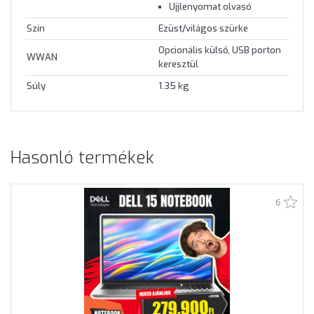
Ujjlenyomat olvasó
Szín
Ezüst/világos szürke
Opcionális külső, USB porton
WWAN
keresztül
Súly
1.35 kg
Hasonló termékek
6