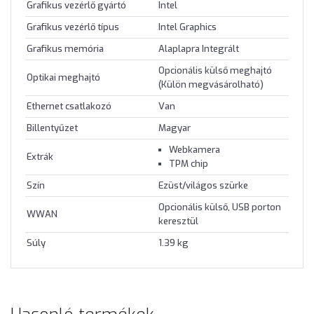
Grafikus vezérlő gyártó
Intel
Grafikus vezérlő típus
Intel Graphics
Grafikus memória
Alaplapra Integrált
Opcionális külső meghajtó
Optikai meghajtó
(Külön megvásárolható)
Ethernet csatlakozó
Van
Billentyűzet
Magyar
Webkamera
Extrák
TPM chip
Szín
Ezüst/világos szürke
Opcionális külső, USB porton
WWAN
keresztül
Súly
1.39 kg