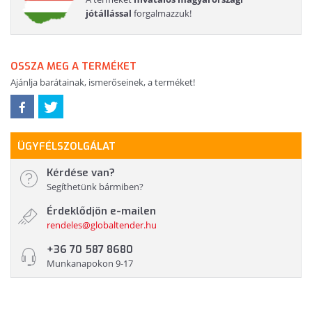
jótállással
forgalmazzuk!
OSSZA MEG A TERMÉKET
Ajánlja barátainak, ismerőseinek, a terméket!
ÜGYFÉLSZOLGÁLAT
Kérdése van?
Segíthetünk bármiben?
Érdeklődjön e-mailen
rendeles@globaltender.hu
+36 70 587 8680
Munkanapokon 9-17