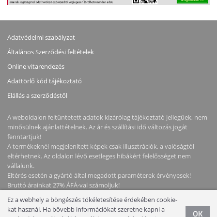
Adatvédelmi szabályzat
Általános Szerződési feltételek
Online vitarendezés
Adattörlő kód tájékoztató
Elállás a szerződéstől
A weboldalon feltüntetett adatok kizárólag tájékoztató jellegűek, nem
minősülnek ajánlattételnek. Az ár és szállítási idő változás jogát
fenntartjuk!
A termékeknél megjelenített képek csak illusztrációk, a valóságtól
eltérhetnek. Az oldalon lévő esetleges hibákért felelősséget nem
vállalunk.
Eltérés esetén a gyártó által megadott paraméterek érvényesek!
Bruttó árainkat 27% ÁFÁ-val számoljuk!
Ez a webhely a böngészés tökéletesítése érdekében cookie-
Copyright © 2026 NotebookStore. Minden jog fenntartva!
kat használ. Ha bővebb információkat szeretne kapni a
OK