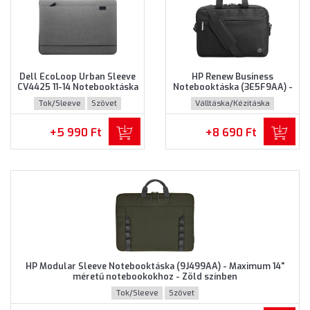
Dell EcoLoop Urban Sleeve
HP Renew Business
CV4425 11-14 Notebooktáska
Notebooktáska (3E5F9AA) -
(460-BDWQ) - Maximum 14"
Maximum 14.0" méretű
Tok/Sleeve
Szövet
Válltáska/Kézitáska
méretű notebookokhoz,
notebookokhoz - Fekete
Szürke színben
színben
Újrahasznosított műanyag
+5 990 Ft
+8 690 Ft
HP Modular Sleeve Notebooktáska (9J499AA) - Maximum 14"
méretű notebookokhoz - Zöld színben
Tok/Sleeve
Szövet