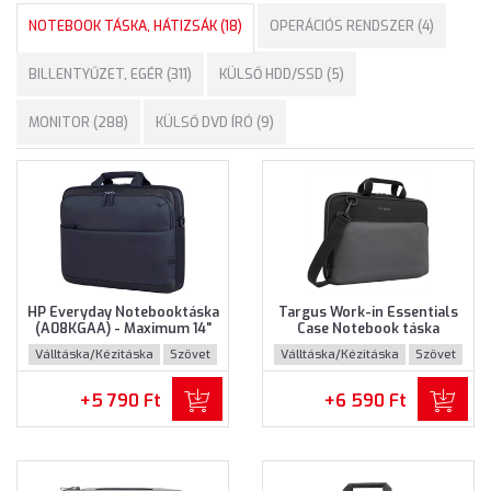
NOTEBOOK TÁSKA, HÁTIZSÁK (18)
OPERÁCIÓS RENDSZER (4)
BILLENTYŰZET, EGÉR (311)
KÜLSŐ HDD/SSD (5)
MONITOR (288)
KÜLSŐ DVD ÍRÓ (9)
HP Everyday Notebooktáska
Targus Work-in Essentials
(A08KGAA) - Maximum 14"
Case Notebook táska
méretű notebookokhoz
(TED007GL) - Maximum 14.0"
Válltáska/Kézitáska
Szövet
Válltáska/Kézitáska
Szövet
méretű notebokhoz -
Fekete-szürke színben
+5 790 Ft
+6 590 Ft