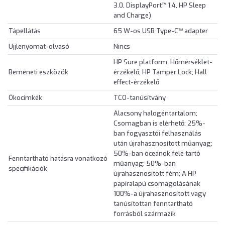
3.0, DisplayPort™ 1.4, HP Sleep
and Charge)
Tápellátás
65 W-os USB Type-C™ adapter
Ujjlenyomat-olvasó
Nincs
HP Sure platform; Hőmérséklet-
Bemeneti eszközök
érzékelő; HP Tamper Lock; Hall
effect-érzékelő
Ökocímkék
TCO-tanúsítvány
Alacsony halogéntartalom;
Csomagban is elérhető; 25%-
ban fogyasztói felhasználás
után újrahasznosított műanyag;
50%-ban óceánok felé tartó
Fenntartható hatásra vonatkozó
műanyag; 50%-ban
specifikációk
újrahasznosított fém; A HP
papíralapú csomagolásának
100%-a újrahasznosított vagy
tanúsítottan fenntartható
forrásból származik