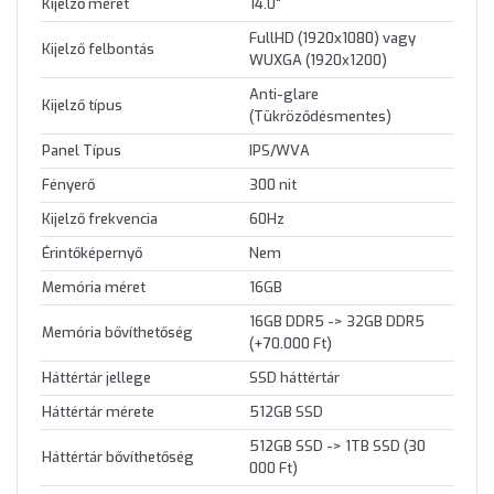
Kijelző méret
14.0"
FullHD (1920x1080) vagy
Kijelző felbontás
WUXGA (1920x1200)
Anti-glare
Kijelző típus
(Tükröződésmentes)
Panel Típus
IPS/WVA
Fényerő
300 nit
Kijelző frekvencia
60Hz
Érintőképernyő
Nem
Memória méret
16GB
16GB DDR5 -> 32GB DDR5
Memória bővíthetőség
(+70.000 Ft)
Háttértár jellege
SSD háttértár
Háttértár mérete
512GB SSD
512GB SSD -> 1TB SSD (30
Háttértár bővíthetőség
000 Ft)