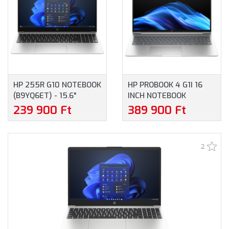
HP 255R G10 NOTEBOOK
HP PROBOOK 4 G1I 16
(B9YQ6ET) - 15.6"
INCH NOTEBOOK
FULLHD, AMD RYZEN 5-
(B9YX5ET) - 16.0"
239 900 Ft
389 900 Ft
7535U, 16GB RAM,
WUXGA, INTEL CORE
512GB SSD, MAGYAR
ULTRA 5-225U, 16GB
BILLENTYŰZET,
RAM, 512GB SSD,
2
WINDOWS 11 HOME, 3
MAGYAR BILLENTYŰZET,
ÉV GARANCIA,
WINDOWS 11
EZÜSTSZÜRKE SZÍNBEN
PROFESSIONAL, 3 ÉV
GARANCIA, EZÜST
SZÍNBEN