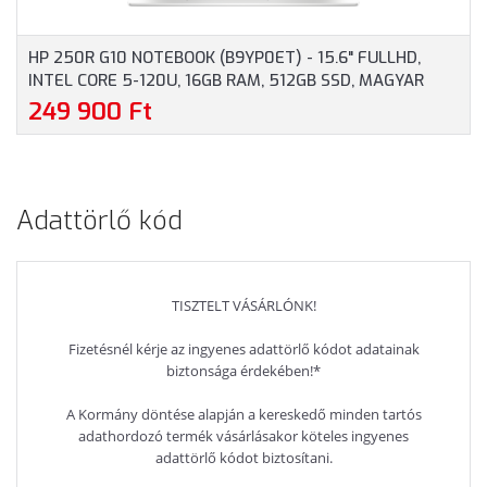
HP 250R G10 NOTEBOOK (B9YP0ET) - 15.6" FULLHD,
INTEL CORE 5-120U, 16GB RAM, 512GB SSD, MAGYAR
BILLENTYŰZET, WINDOWS 11 HOME, 3 ÉV GARANCIA,
249 900 Ft
EZÜSTSZÜRKE SZÍNBEN
Adattörlő kód
TISZTELT VÁSÁRLÓNK!
Fizetésnél kérje az ingyenes adattörlő kódot adatainak
biztonsága érdekében!*
A Kormány döntése alapján a kereskedő minden tartós
adathordozó termék vásárlásakor köteles ingyenes
adattörlő kódot biztosítani.