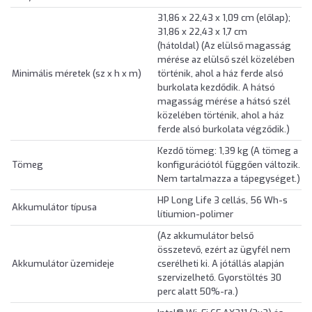
31,86 x 22,43 x 1,09 cm (előlap);
31,86 x 22,43 x 1,7 cm
(hátoldal) (Az elülső magasság
mérése az elülső szél közelében
Minimális méretek (sz x h x m)
történik, ahol a ház ferde alsó
burkolata kezdődik. A hátsó
magasság mérése a hátsó szél
közelében történik, ahol a ház
ferde alsó burkolata végződik.)
Kezdő tömeg: 1,39 kg (A tömeg a
Tömeg
konfigurációtól függően változik.
Nem tartalmazza a tápegységet.)
HP Long Life 3 cellás, 56 Wh-s
Akkumulátor típusa
lítiumion-polimer
(Az akkumulátor belső
összetevő, ezért az ügyfél nem
Akkumulátor üzemideje
cserélheti ki. A jótállás alapján
szervizelhető. Gyorstöltés 30
perc alatt 50%-ra.)