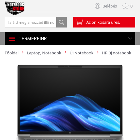
Belépés
0
Az ön kosara üres.
TERMÉKEINK
Főoldal
Laptop, Notebook
ÚJ Notebook
HP új notebook