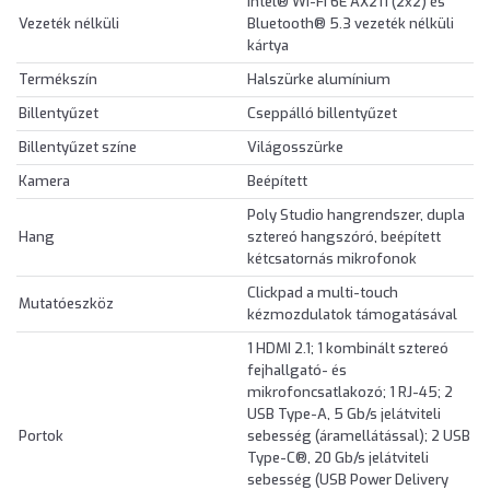
Intel® Wi-Fi 6E AX211 (2x2) és
Vezeték nélküli
Bluetooth® 5.3 vezeték nélküli
kártya
Termékszín
Halszürke alumínium
Billentyűzet
Cseppálló billentyűzet
Billentyűzet színe
Világosszürke
Kamera
Beépített
Poly Studio hangrendszer, dupla
Hang
sztereó hangszóró, beépített
kétcsatornás mikrofonok
Clickpad a multi-touch
Mutatóeszköz
kézmozdulatok támogatásával
1 HDMI 2.1; 1 kombinált sztereó
fejhallgató- és
mikrofoncsatlakozó; 1 RJ-45; 2
USB Type-A, 5 Gb/s jelátviteli
Portok
sebesség (áramellátással); 2 USB
Type-C®, 20 Gb/s jelátviteli
sebesség (USB Power Delivery