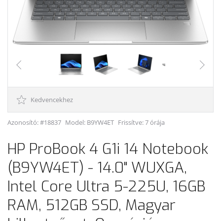
Kedvencekhez
Azonosító: #18837
Model:
B9YW4ET
Frissítve: 7 órája
HP ProBook 4 G1i 14 Notebook
(B9YW4ET) - 14.0" WUXGA,
Intel Core Ultra 5-225U, 16GB
RAM, 512GB SSD, Magyar