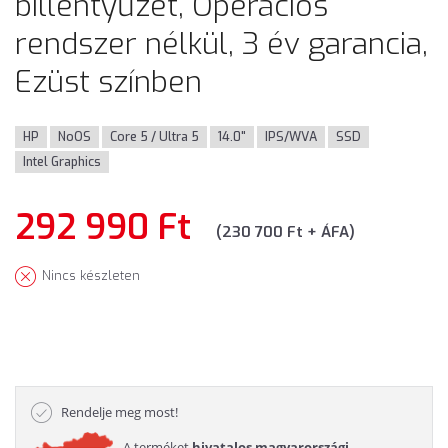
billentyűzet, Operációs
rendszer nélkül, 3 év garancia,
Ezüst színben
HP
NoOS
Core 5 / Ultra 5
14.0"
IPS/WVA
SSD
Intel Graphics
292 990 Ft
(230 700 Ft + ÁFA)
Nincs készleten
Rendelje meg most!
A terméket
hivatalos magyarországi