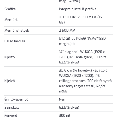
mag, 14 szál)
Grafika
Integrált, Intel® grafika
16 GB DDR5-5600 MT/s (1 x 16
Memória
GB)
Memóriahelyek
2 SODIMM
512 GB-os PCIe® NVMe™ SSD-
Belső tárolás
meghajtó
14" diagonal, WUXGA (1920 x
Kijelző
1200), IPS, anti-glare, 300 nits,
62.5% sRGB
35,6 cm (14 hüvelyk) képátlójú,
WUXGA (1920 x 1200), IPS,
Kijelző
csillogásmentes, 300 nit fényerő,
alacsony fogyasztású, 62,5%
sRGB
Érintőképernyő
Nem
Színskála
62.5% sRGB
Fényerő
300 nit