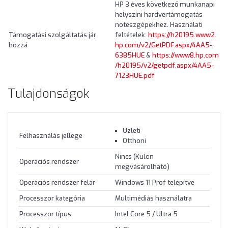
HP 3 éves következő munkanapi
helyszíni hardvertámogatás
noteszgépekhez. Használati
Támogatási szolgáltatás jár
feltételek:
https://h20195.www2.
hozzá
hp.com/v2/GetPDF.aspx/4AA5-
6385HUE
&
https://www8.hp.com
/h20195/v2/getpdf.aspx/4AA5-
7123HUE.pdf
Tulajdonságok
Üzleti
Felhasználás jellege
Otthoni
Nincs (Külön
Operációs rendszer
megvásárolható)
Operációs rendszer felár
Windows 11 Prof telepítve
Processzor kategória
Multimédiás használatra
Processzor típus
Intel Core 5 / Ultra 5