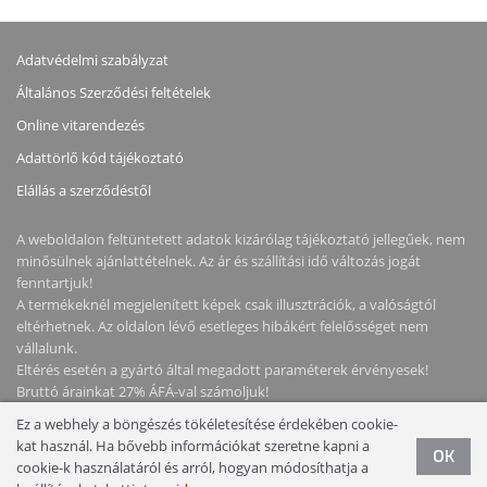
Adatvédelmi szabályzat
Általános Szerződési feltételek
Online vitarendezés
Adattörlő kód tájékoztató
Elállás a szerződéstől
A weboldalon feltüntetett adatok kizárólag tájékoztató jellegűek, nem
minősülnek ajánlattételnek. Az ár és szállítási idő változás jogát
fenntartjuk!
A termékeknél megjelenített képek csak illusztrációk, a valóságtól
eltérhetnek. Az oldalon lévő esetleges hibákért felelősséget nem
vállalunk.
Eltérés esetén a gyártó által megadott paraméterek érvényesek!
Bruttó árainkat 27% ÁFÁ-val számoljuk!
Ez a webhely a böngészés tökéletesítése érdekében cookie-
Copyright © 2026 NotebookStore. Minden jog fenntartva!
kat használ. Ha bővebb információkat szeretne kapni a
OK
cookie-k használatáról és arról, hogyan módosíthatja a