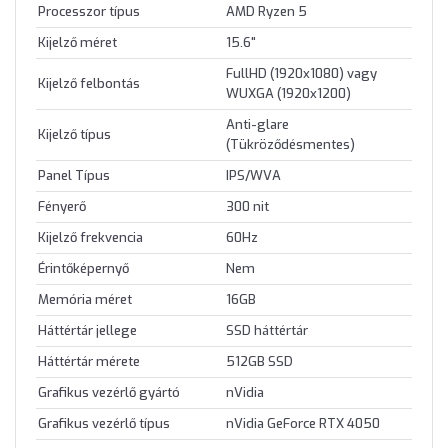
Processzor típus
AMD Ryzen 5
Kijelző méret
15.6"
FullHD (1920x1080) vagy
Kijelző felbontás
WUXGA (1920x1200)
Anti-glare
Kijelző típus
(Tükröződésmentes)
Panel Típus
IPS/WVA
Fényerő
300 nit
Kijelző frekvencia
60Hz
Érintőképernyő
Nem
Memória méret
16GB
Háttértár jellege
SSD háttértár
Háttértár mérete
512GB SSD
Grafikus vezérlő gyártó
nVidia
Grafikus vezérlő típus
nVidia GeForce RTX 4050