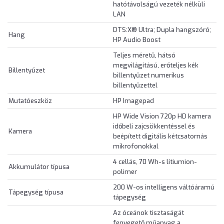
hatótávolságú vezeték nélküli
LAN
DTS:X® Ultra; Dupla hangszóró;
Hang
HP Audio Boost
Teljes méretű, hátsó
megvilágítású, erőteljes kék
Billentyűzet
billentyűzet numerikus
billentyűzettel
Mutatóeszköz
HP Imagepad
HP Wide Vision 720p HD kamera
időbeli zajcsökkentéssel és
Kamera
beépített digitális kétcsatornás
mikrofonokkal
4 cellás, 70 Wh-s lítiumion-
Akkumulátor típusa
polimer
200 W-os intelligens váltóáramú
Tápegység típusa
tápegység
Az óceánok tisztaságát
fenyegető műanyag a