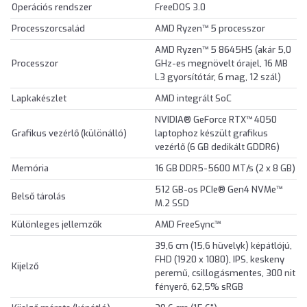
Operációs rendszer
FreeDOS 3.0
Processzorcsalád
AMD Ryzen™ 5 processzor
AMD Ryzen™ 5 8645HS (akár 5,0
Processzor
GHz-es megnövelt órajel, 16 MB
L3 gyorsítótár, 6 mag, 12 szál)
Lapkakészlet
AMD integrált SoC
NVIDIA® GeForce RTX™ 4050
Grafikus vezérlő (különálló)
laptophoz készült grafikus
vezérlő (6 GB dedikált GDDR6)
Memória
16 GB DDR5-5600 MT/s (2 x 8 GB)
512 GB-os PCIe® Gen4 NVMe™
Belső tárolás
M.2 SSD
Különleges jellemzők
AMD FreeSync™
39,6 cm (15,6 hüvelyk) képátlójú,
FHD (1920 x 1080), IPS, keskeny
Kijelző
peremű, csillogásmentes, 300 nit
fényerő, 62,5% sRGB