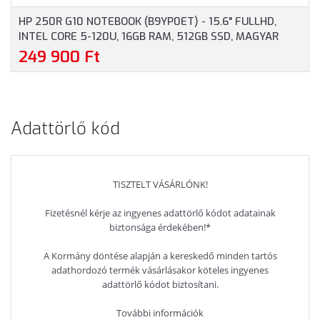
HP 250R G10 NOTEBOOK (B9YP0ET) - 15.6" FULLHD,
INTEL CORE 5-120U, 16GB RAM, 512GB SSD, MAGYAR
BILLENTYŰZET, WINDOWS 11 HOME, 3 ÉV GARANCIA,
249 900 Ft
EZÜSTSZÜRKE SZÍNBEN
Adattörlő kód
TISZTELT VÁSÁRLÓNK!
Fizetésnél kérje az ingyenes adattörlő kódot adatainak
biztonsága érdekében!*
A Kormány döntése alapján a kereskedő minden tartós
adathordozó termék vásárlásakor köteles ingyenes
adattörlő kódot biztosítani.
További információk