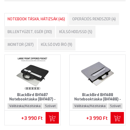
NOTEBOOK TÁSKA, HÁTIZSÁK (46)
OPERÁCIÓS RENDSZER (4)
BILLENTYŰZET, EGÉR (310)
KÜLSŐ HDD/SSD (5)
MONITOR (287)
KÜLSŐ DVD ÍRÓ (9)
BlackBird BH1487
BlackBird BH1488
Notebooktáska (BH1487) -
Notebooktáska (BH1488) -
Maximum 15.6" méretű
Maximum 15.6" méretű
Válltáska/Kézitáska
Szövet
Válltáska/Kézitáska
Szövet
notebookokhoz - Fekete
notebookokhoz - Szürke
színben
színben
+3 990 Ft
+3 990 Ft