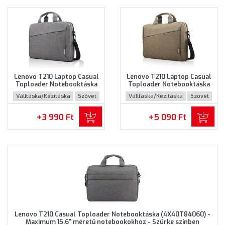
Lenovo T210 Laptop Casual
Lenovo T210 Laptop Casual
Toploader Notebooktáska
Toploader Notebooktáska
(GX40Q17231) - Maximum
(GX40Q17232) - Maximum
Válltáska/Kézitáska
Szövet
Válltáska/Kézitáska
Szövet
15.6" méretű notebookokhoz
15.6" méretű notebookokhoz
- Szürke színben
- Barna színben
+3 990 Ft
+5 090 Ft
Lenovo T210 Casual Toploader Notebooktáska (4X40T84060) -
Maximum 15.6" méretű notebookokhoz - Szürke színben