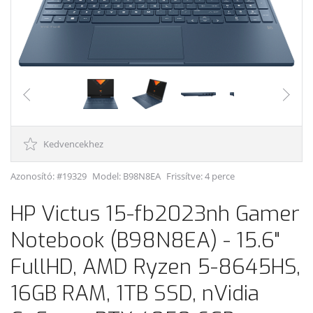
Kedvencekhez
Azonosító: #19329
Model:
B98N8EA
Frissítve: 4 perce
HP Victus 15-fb2023nh Gamer
Notebook (B98N8EA) - 15.6"
FullHD, AMD Ryzen 5-8645HS,
16GB RAM, 1TB SSD, nVidia