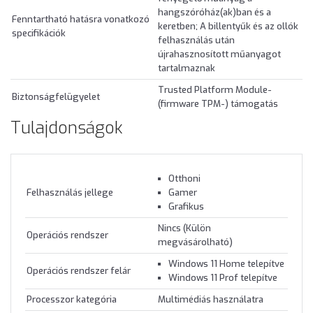
hangszóróház(ak)ban és a
Fenntartható hatásra vonatkozó
keretben; A billentyűk és az ollók
specifikációk
felhasználás után
újrahasznosított műanyagot
tartalmaznak
Trusted Platform Module-
Biztonságfelügyelet
(firmware TPM-) támogatás
Tulajdonságok
Otthoni
Felhasználás jellege
Gamer
Grafikus
Nincs (Külön
Operációs rendszer
megvásárolható)
Windows 11 Home telepítve
Operációs rendszer felár
Windows 11 Prof telepítve
Processzor kategória
Multimédiás használatra