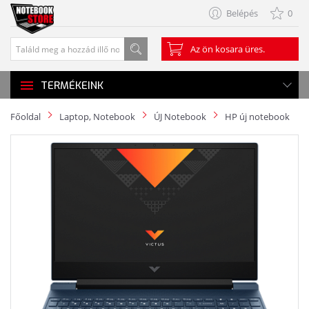
Belépés
0
Az ön kosara üres.
TERMÉKEINK
Főoldal
Laptop, Notebook
ÚJ Notebook
HP új notebook