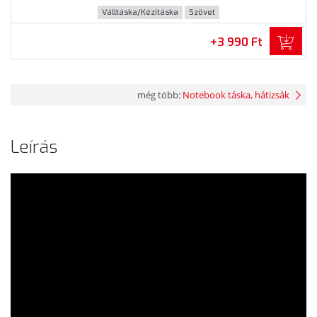
Válltáska/Kézitáska
Szövet
+3 990 Ft
még több:
Notebook táska, hátizsák
Leírás