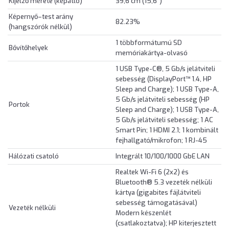
Kijelző mérete (képátló)
39,6 cm (15,6")
Képernyő–test arány
82.23%
(hangszórók nélkül)
1 többformátumú SD
Bővítőhelyek
memóriakártya-olvasó
1 USB Type-C®, 5 Gb/s jelátviteli
sebesség (DisplayPort™ 1.4, HP
Sleep and Charge); 1 USB Type-A,
5 Gb/s jelátviteli sebesség (HP
Portok
Sleep and Charge); 1 USB Type-A,
5 Gb/s jelátviteli sebesség; 1 AC
Smart Pin; 1 HDMI 2.1; 1 kombinált
fejhallgató/mikrofon; 1 RJ-45
Hálózati csatoló
Integrált 10/100/1000 GbE LAN
Realtek Wi-Fi 6 (2x2) és
Bluetooth® 5.3 vezeték nélküli
kártya (gigabites fájlátviteli
sebesség támogatásával)
Vezeték nélküli
Modern készenlét
(csatlakoztatva); HP kiterjesztett