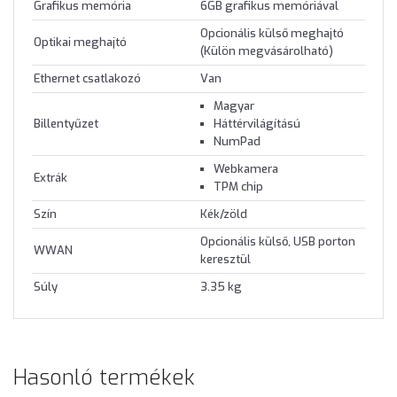
Grafikus memória
6GB grafikus memóriával
Opcionális külső meghajtó
Optikai meghajtó
(Külön megvásárolható)
Ethernet csatlakozó
Van
Magyar
Billentyűzet
Háttérvilágítású
NumPad
Webkamera
Extrák
TPM chip
Szín
Kék/zöld
Opcionális külső, USB porton
WWAN
keresztül
Súly
3.35 kg
Hasonló termékek