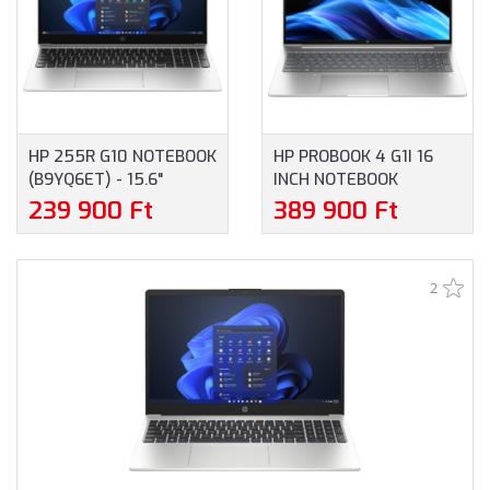
HP 255R G10 NOTEBOOK
HP PROBOOK 4 G1I 16
(B9YQ6ET) - 15.6"
INCH NOTEBOOK
FULLHD, AMD RYZEN 5-
(B9YX5ET) - 16.0"
239 900 Ft
389 900 Ft
7535U, 16GB RAM,
WUXGA, INTEL CORE
512GB SSD, MAGYAR
ULTRA 5-225U, 16GB
BILLENTYŰZET,
RAM, 512GB SSD,
2
WINDOWS 11 HOME, 3
MAGYAR BILLENTYŰZET,
ÉV GARANCIA,
WINDOWS 11
EZÜSTSZÜRKE SZÍNBEN
PROFESSIONAL, 3 ÉV
GARANCIA, EZÜST
SZÍNBEN