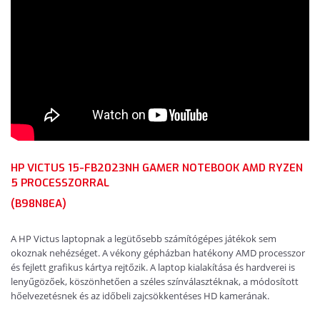
HP VICTUS 15-FB2023NH GAMER NOTEBOOK AMD RYZEN
5 PROCESSZORRAL
(B98N8EA)
A HP Victus laptopnak a legütősebb számítógépes játékok sem
okoznak nehézséget. A vékony gépházban hatékony AMD processzor
és fejlett grafikus kártya rejtőzik. A laptop kialakítása és hardverei is
lenyűgözőek, köszönhetően a széles színválasztéknak, a módosított
hőelvezetésnek és az időbeli zajcsökkentéses HD kamerának.