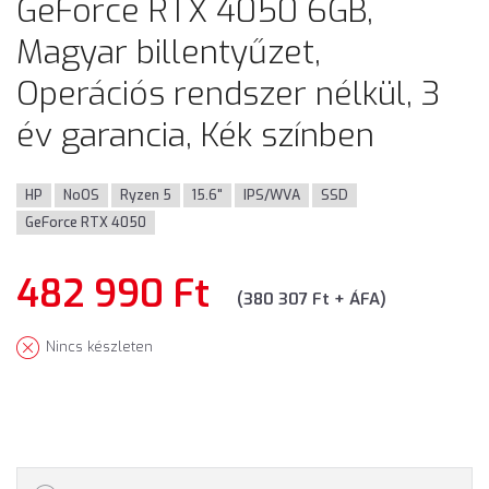
GeForce RTX 4050 6GB,
Magyar billentyűzet,
Operációs rendszer nélkül, 3
év garancia, Kék színben
HP
NoOS
Ryzen 5
15.6"
IPS/WVA
SSD
GeForce RTX 4050
482 990 Ft
(380 307 Ft + ÁFA)
Nincs készleten