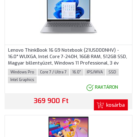
Lenovo ThinkBook 16 G9 Notebook (21US000NHV) -
16.0" WUXGA, Intel Core 7-240H, 16GB RAM, 512GB SSD,
Magyar billentyűzet, Windows 11 Professional, 3 év
garancia, Szürke színben
Windows Pro
Core 7 / Ultra 7
16.0"
IPS/WVA
SSD
Intel Graphics
RAKTÁRON
369 900 Ft
kosárba