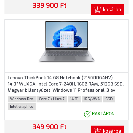
339 900 Ft
kosárba
Lenovo ThinkBook 14 G8 Notebook (21SG00G4HV) -
14.0" WUXGA, Intel Core 7-240H, 16GB RAM, 512GB SSD,
Magyar billentyűzet, Windows 11 Professional, 3 év
garancia, Szürke színben
Windows Pro
Core 7 / Ultra 7
14.0"
IPS/WVA
SSD
Intel Graphics
RAKTÁRON
349 900 Ft
kosárba