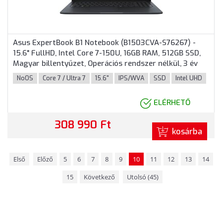
Asus ExpertBook B1 Notebook (B1503CVA-S76267) -
15.6" FullHD, Intel Core 7-150U, 16GB RAM, 512GB SSD,
Magyar billentyűzet, Operációs rendszer nélkül, 3 év
garancia, Szürke színben
NoOS
Core 7 / Ultra 7
15.6"
IPS/WVA
SSD
Intel UHD
ELÉRHETŐ
308 990 Ft
kosárba
Első
Előző
5
6
7
8
9
10
11
12
13
14
15
Következő
Utolsó (45)