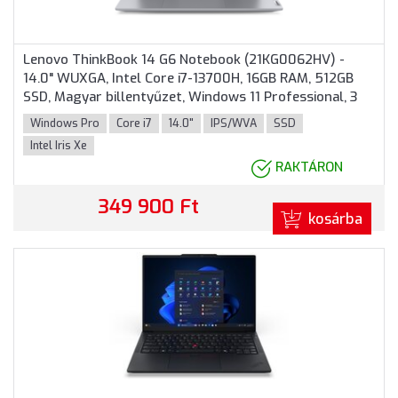
Lenovo ThinkBook 14 G6 Notebook (21KG0062HV) -
14.0" WUXGA, Intel Core i7-13700H, 16GB RAM, 512GB
SSD, Magyar billentyűzet, Windows 11 Professional, 3
év garancia, Szürke színben
Windows Pro
Core i7
14.0"
IPS/WVA
SSD
Intel Iris Xe
RAKTÁRON
349 900 Ft
kosárba