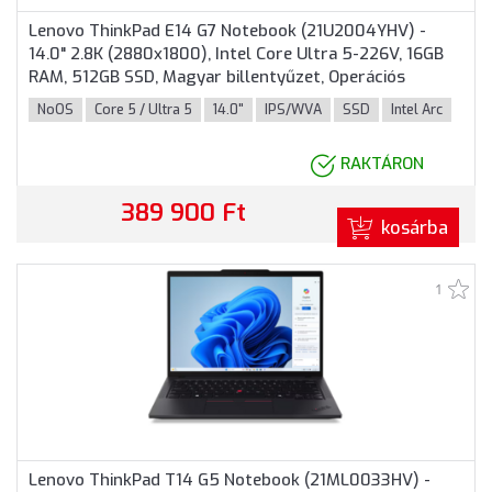
Lenovo ThinkPad E14 G7 Notebook (21U2004YHV) -
14.0" 2.8K (2880x1800), Intel Core Ultra 5-226V, 16GB
RAM, 512GB SSD, Magyar billentyűzet, Operációs
rendszer nélkül, 3 év garancia, Fekete színben
NoOS
Core 5 / Ultra 5
14.0"
IPS/WVA
SSD
Intel Arc
RAKTÁRON
389 900 Ft
kosárba
1
Lenovo ThinkPad T14 G5 Notebook (21ML0033HV) -