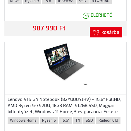
NoOS
Ryzen 9
15.6"
IPS/WVA
SSD
RTX 5060
Szürke színben
ELÉRHETŐ
987 990 Ft
kosárba
Lenovo V15 G4 Notebook (82YU00YJHV) - 15.6" FullHD,
AMD Ryzen 5-7520U, 16GB RAM, 512GB SSD, Magyar
billentyűzet, Windows 11 Home, 3 év garancia, Fekete
színben
Windows Home
Ryzen 5
15.6"
TN
SSD
Radeon 610