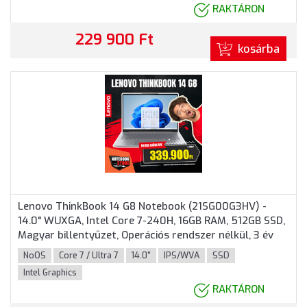
RAKTÁRON
229 900 Ft
kosárba
Lenovo ThinkBook 14 G8 Notebook (21SG00G3HV) -
14.0" WUXGA, Intel Core 7-240H, 16GB RAM, 512GB SSD,
Magyar billentyűzet, Operációs rendszer nélkül, 3 év
garancia, Szürke színben
NoOS
Core 7 / Ultra 7
14.0"
IPS/WVA
SSD
Intel Graphics
RAKTÁRON