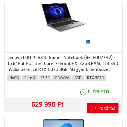
Lenovo LOQ 15IRX10 Gamer Notebook (83JE0077HV) -
15.6" FullHD, Intel Core i7-13650HX, 32GB RAM, 1TB SSD,
nVidia GeForce RTX 5070 8GB, Magyar billentyűzet,
Operációs rendszer nélkül, 3 év garancia, Szürke
NoOS
Core i7
15.6"
IPS/WVA
SSD
RTX 5070
színben
ELÉRHETŐ
629 990 Ft
kosárba