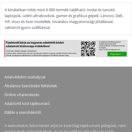
A kínálatban több mint 6 000 termék található: irodai és tanulói
laptopok, üzleti ultrabookok, gamer és grafikus gépek. Lenovo, Dell,
HP, Asus és Acer modellek, hivatalos magyarországi jótállással,
raktárról gyors szállítással.
Adatvédelmi szabályzat
Általános Szerződési feltételek
Online vitarendezés
Adattörlő kód tájékoztató
Elállás a szerződéstől
A weboldalon feltüntetett adatok kizárólag tájékoztató jellegűek, nem
minősülnek ajánlattételnek. Az ár és szállítási idő változás jogát