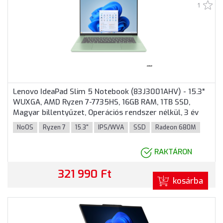
1
Lenovo IdeaPad Slim 5 Notebook (83J3001AHV) - 15.3"
WUXGA, AMD Ryzen 7-7735HS, 16GB RAM, 1TB SSD,
Magyar billentyűzet, Operációs rendszer nélkül, 3 év
garancia, Zöld színben
NoOS
Ryzen 7
15.3"
IPS/WVA
SSD
Radeon 680M
RAKTÁRON
321 990 Ft
kosárba