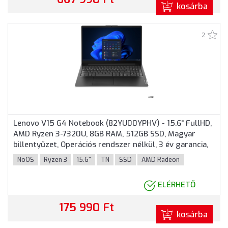
kosárba
2
Lenovo V15 G4 Notebook (82YU00YPHV) - 15.6" FullHD,
AMD Ryzen 3-7320U, 8GB RAM, 512GB SSD, Magyar
billentyűzet, Operációs rendszer nélkül, 3 év garancia,
Fekete színben
NoOS
Ryzen 3
15.6"
TN
SSD
AMD Radeon
ELÉRHETŐ
175 990 Ft
kosárba