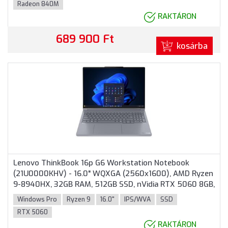
Radeon 840M
RAKTÁRON
689 900 Ft
kosárba
Lenovo ThinkBook 16p G6 Workstation Notebook
(21U0000KHV) - 16.0" WQXGA (2560x1600), AMD Ryzen
9-8940HX, 32GB RAM, 512GB SSD, nVidia RTX 5060 8GB,
Magyar billentyűzet, Windows 11 Professional, 3 év
Windows Pro
Ryzen 9
16.0"
IPS/WVA
SSD
garancia, Szürke színben
RTX 5060
RAKTÁRON