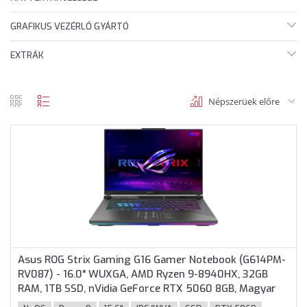
GRAFIKUS VEZÉRLŐ GYÁRTÓ
EXTRÁK
Népszerüek előre
rács
lista
nézet
nézet
Asus ROG Strix Gaming G16 Gamer Notebook (G614PM-
RV087) - 16.0" WUXGA, AMD Ryzen 9-8940HX, 32GB
RAM, 1TB SSD, nVidia GeForce RTX 5060 8GB, Magyar
billentyűzet, Operációs rendszer nélkül, 3 év garancia,