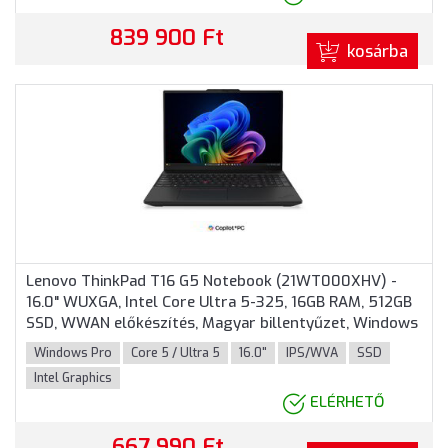
839 900 Ft
kosárba
Lenovo ThinkPad T16 G5 Notebook (21WT000XHV) -
16.0" WUXGA, Intel Core Ultra 5-325, 16GB RAM, 512GB
SSD, WWAN előkészítés, Magyar billentyűzet, Windows
11 Professional, 3 év garancia, Fekete színben
Windows Pro
Core 5 / Ultra 5
16.0"
IPS/WVA
SSD
Intel Graphics
ELÉRHETŐ
667 990 Ft