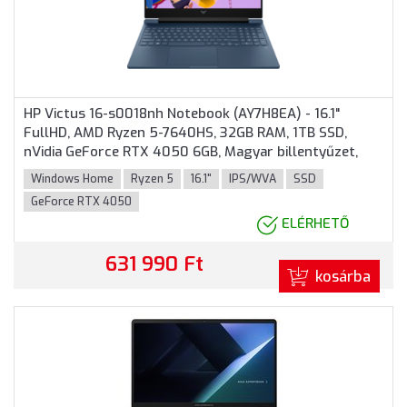
HP Victus 16-s0018nh Notebook (AY7H8EA) - 16.1"
FullHD, AMD Ryzen 5-7640HS, 32GB RAM, 1TB SSD,
nVidia GeForce RTX 4050 6GB, Magyar billentyűzet,
Windows 11 Home, 3 év garancia, Kék színben
Windows Home
Ryzen 5
16.1"
IPS/WVA
SSD
GeForce RTX 4050
ELÉRHETŐ
631 990 Ft
kosárba