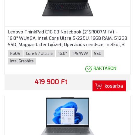
Lenovo ThinkPad E16 G3 Notebook (21SR007MHV) -
16.0" WUXGA, Intel Core Ultra 5-225U, 16GB RAM, 512GB
SSD, Magyar billentyűzet, Operációs rendszer nélkül, 3
év garancia, Fekete színben
NoOS
Core 5 / Ultra 5
16.0"
IPS/WVA
SSD
Intel Graphics
RAKTÁRON
419 900 Ft
kosárba