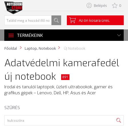
Belépés
0
Az ön kosara üres.
TERMÉKEINK
Főoldal
Laptop, Notebook
ÚJ Notebook
Adatvédelmi kamerafedél
új notebook
891
Irodai és tanulói laptopok, üzleti ultrabookok, gamer és
grafikus gépek – Lenovo, Dell, HP, Asus és Acer
SZŰRÉS