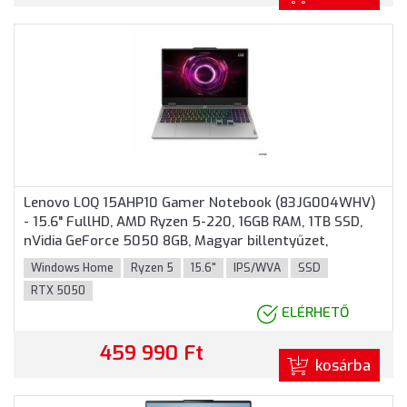
Lenovo LOQ 15AHP10 Gamer Notebook (83JG004WHV)
- 15.6" FullHD, AMD Ryzen 5-220, 16GB RAM, 1TB SSD,
nVidia GeForce 5050 8GB, Magyar billentyűzet,
Windows 11 Home, 3 év garancia, Szürke színben
Windows Home
Ryzen 5
15.6"
IPS/WVA
SSD
RTX 5050
ELÉRHETŐ
459 990 Ft
kosárba