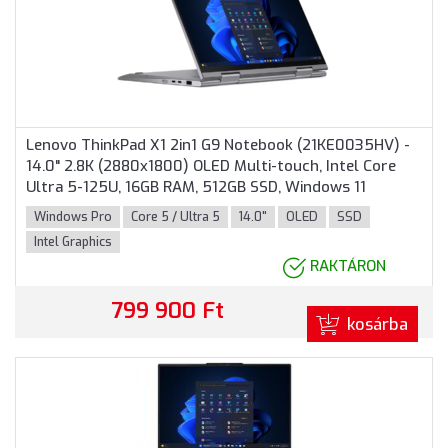
Lenovo ThinkPad X1 2in1 G9 Notebook (21KE0035HV) -
14.0" 2.8K (2880x1800) OLED Multi-touch, Intel Core
Ultra 5-125U, 16GB RAM, 512GB SSD, Windows 11
Professional, 3 év garancia, Szürke színben
Windows Pro
Core 5 / Ultra 5
14.0"
OLED
SSD
Intel Graphics
RAKTÁRON
799 900 Ft
kosárba