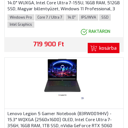
14.0" WUXGA, Intel Core Ultra 7-155U, 16GB RAM, 512GB
SSD, Magyar billentyűzet, Windows 11 Professional, 3
év garancia, Fekete színben
Windows Pro
Core 7 / Ultra 7
14.0"
IPS/WVA
SSD
Intel Graphics
RAKTÁRON
719 900 Ft
kosárba
Lenovo Legion 5 Gamer Notebook (83RW001HHV) -
15.3" WQXGA (2560x1600) OLED, Intel Core Ultra 7-
356H, 16GB RAM, 1TB SSD, nVidia GeForce RTX 5060