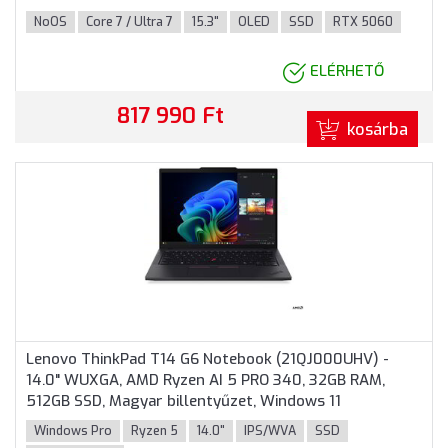
8GB, Magyar billentyűzet, Operációs rendszer nélkül, 3
NoOS
Core 7 / Ultra 7
15.3"
OLED
SSD
RTX 5060
év garancia, Fekete színben
ELÉRHETŐ
817 990 Ft
kosárba
Lenovo ThinkPad T14 G6 Notebook (21QJ000UHV) -
14.0" WUXGA, AMD Ryzen AI 5 PRO 340, 32GB RAM,
512GB SSD, Magyar billentyűzet, Windows 11
Professional, 3 év garancia, Fekete színben
Windows Pro
Ryzen 5
14.0"
IPS/WVA
SSD