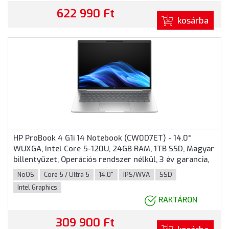
622 990 Ft
kosárba
HP ProBook 4 G1i 14 Notebook (CW0D7ET) - 14.0"
WUXGA, Intel Core 5-120U, 24GB RAM, 1TB SSD, Magyar
billentyűzet, Operációs rendszer nélkül, 3 év garancia,
Ezüst színben
NoOS
Core 5 / Ultra 5
14.0"
IPS/WVA
SSD
Intel Graphics
RAKTÁRON
309 900 Ft