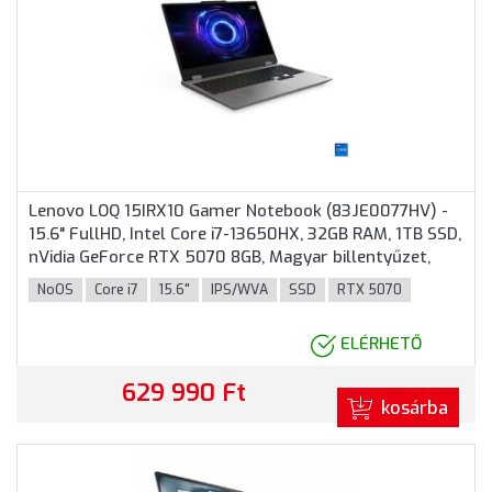
Lenovo LOQ 15IRX10 Gamer Notebook (83JE0077HV) -
15.6" FullHD, Intel Core i7-13650HX, 32GB RAM, 1TB SSD,
nVidia GeForce RTX 5070 8GB, Magyar billentyűzet,
Operációs rendszer nélkül, 3 év garancia, Szürke
NoOS
Core i7
15.6"
IPS/WVA
SSD
RTX 5070
színben
ELÉRHETŐ
629 990 Ft
kosárba