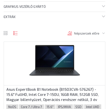
GRAFIKUS VEZÉRLŐ GYÁRTÓ
EXTRÁK
Népszerüek előre
rács
lista
nézet
nézet
Asus ExpertBook B1 Notebook (B1503CVA-S76267) -
15.6" FullHD, Intel Core 7-150U, 16GB RAM, 512GB SSD,
Magyar billentyűzet, Operációs rendszer nélkül, 3 év
garancia, Szürke színben
NoOS
Core 7 / Ultra 7
15.6"
IPS/WVA
SSD
Intel UHD