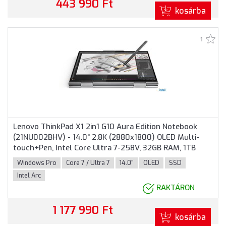
443 990 Ft
kosárba
1
Lenovo ThinkPad X1 2in1 G10 Aura Edition Notebook
(21NU002BHV) - 14.0" 2.8K (2880x1800) OLED Multi-
touch+Pen, Intel Core Ultra 7-258V, 32GB RAM, 1TB
SSD, 5G WWAN, Windows 11 Professional, 3 év garancia,
Windows Pro
Core 7 / Ultra 7
14.0"
OLED
SSD
Szürke színben
Intel Arc
RAKTÁRON
1 177 990 Ft
kosárba