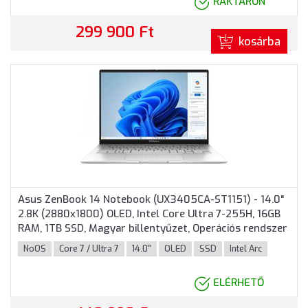
RAKTÁRON
299 900 Ft
kosárba
Asus ZenBook 14 Notebook (UX3405CA-ST1151) - 14.0"
2.8K (2880x1800) OLED, Intel Core Ultra 7-255H, 16GB
RAM, 1TB SSD, Magyar billentyűzet, Operációs rendszer
nélkül, 3 év garancia, Ezüst színben
NoOS
Core 7 / Ultra 7
14.0"
OLED
SSD
Intel Arc
ELÉRHETŐ