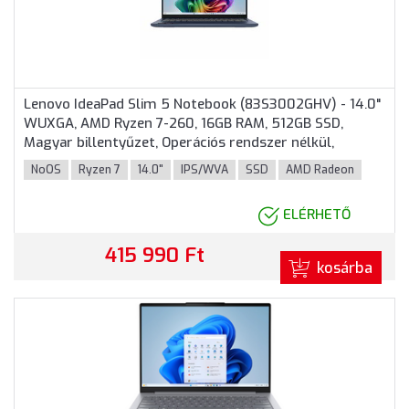
Lenovo IdeaPad Slim 5 Notebook (83S3002GHV) - 14.0"
WUXGA, AMD Ryzen 7-260, 16GB RAM, 512GB SSD,
Magyar billentyűzet, Operációs rendszer nélkül,
hálózati adapter nélkül, 3 év garancia, Kék színben
NoOS
Ryzen 7
14.0"
IPS/WVA
SSD
AMD Radeon
ELÉRHETŐ
415 990 Ft
kosárba