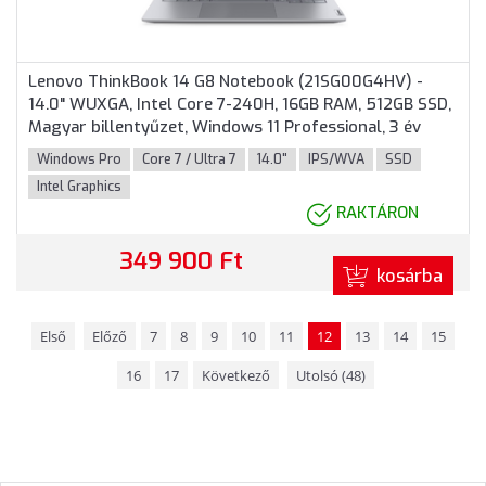
Lenovo ThinkBook 14 G8 Notebook (21SG00G4HV) -
14.0" WUXGA, Intel Core 7-240H, 16GB RAM, 512GB SSD,
Magyar billentyűzet, Windows 11 Professional, 3 év
garancia, Szürke színben
Windows Pro
Core 7 / Ultra 7
14.0"
IPS/WVA
SSD
Intel Graphics
RAKTÁRON
349 900 Ft
kosárba
Első
Előző
7
8
9
10
11
12
13
14
15
16
17
Következő
Utolsó (48)