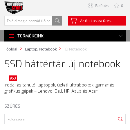
Belépés
0
Az ön kosara üres.
TERMÉKEINK
Főoldal
Laptop, Notebook
ÚJ Notebook
SSD háttértár új notebook
953
Irodai és tanulói laptopok, üzleti ultrabookok, gamer és
grafikus gépek – Lenovo, Dell, HP, Asus és Acer
SZŰRÉS