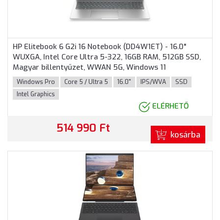
HP Elitebook 6 G2i 16 Notebook (DD4W1ET) - 16.0"
WUXGA, Intel Core Ultra 5-322, 16GB RAM, 512GB SSD,
Magyar billentyűzet, WWAN 5G, Windows 11
Professional, 3 év garancia, Ezüst színben
Windows Pro
Core 5 / Ultra 5
16.0"
IPS/WVA
SSD
Intel Graphics
ELÉRHETŐ
514 990 Ft
kosárba