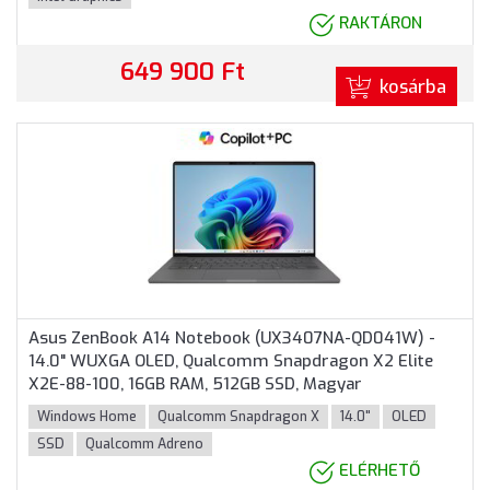
RAKTÁRON
649 900 Ft
kosárba
Asus ZenBook A14 Notebook (UX3407NA-QD041W) -
14.0" WUXGA OLED, Qualcomm Snapdragon X2 Elite
X2E-88-100, 16GB RAM, 512GB SSD, Magyar
billentyűzet, Windows 11 Home, 3 év garancia, Szürke
Windows Home
Qualcomm Snapdragon X
14.0"
OLED
színben
SSD
Qualcomm Adreno
ELÉRHETŐ