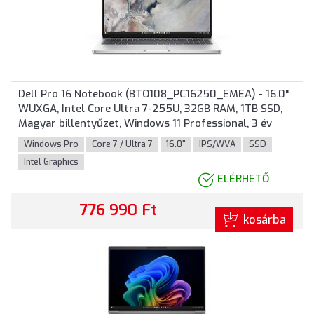
Dell Pro 16 Notebook (BTO108_PC16250_EMEA) - 16.0"
WUXGA, Intel Core Ultra 7-255U, 32GB RAM, 1TB SSD,
Magyar billentyűzet, Windows 11 Professional, 3 év
garancia, Platinaszürke színben
Windows Pro
Core 7 / Ultra 7
16.0"
IPS/WVA
SSD
Intel Graphics
ELÉRHETŐ
776 990 Ft
kosárba