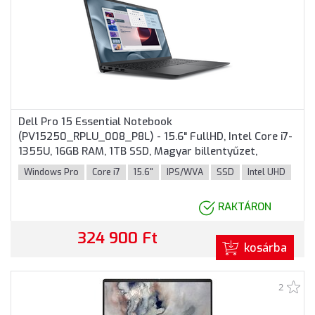
Dell Pro 15 Essential Notebook
(PV15250_RPLU_008_P8L) - 15.6" FullHD, Intel Core i7-
1355U, 16GB RAM, 1TB SSD, Magyar billentyűzet,
Windows 11 Professional, 3 év garancia, Fekete színben
Windows Pro
Core i7
15.6"
IPS/WVA
SSD
Intel UHD
RAKTÁRON
324 900 Ft
kosárba
2