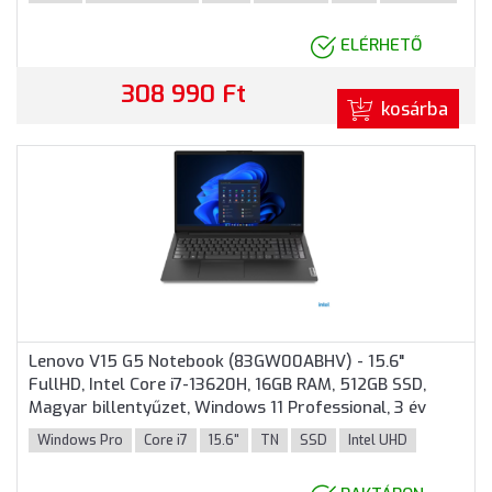
ELÉRHETŐ
308 990 Ft
kosárba
Lenovo V15 G5 Notebook (83GW00ABHV) - 15.6"
FullHD, Intel Core i7-13620H, 16GB RAM, 512GB SSD,
Magyar billentyűzet, Windows 11 Professional, 3 év
garancia, Fekete színben
Windows Pro
Core i7
15.6"
TN
SSD
Intel UHD