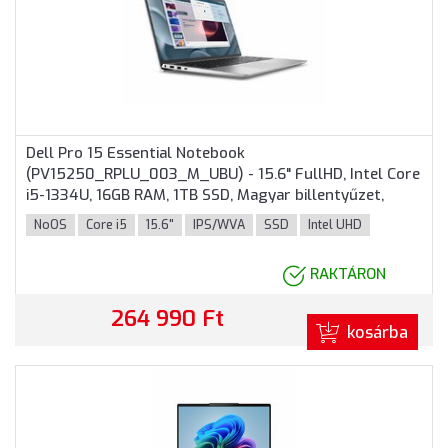
Dell Pro 15 Essential Notebook
(PV15250_RPLU_003_M_UBU) - 15.6" FullHD, Intel Core
i5-1334U, 16GB RAM, 1TB SSD, Magyar billentyűzet,
Operációs rendszer nélkül, 3 év garancia, Platinaezüst
NoOS
Core i5
15.6"
IPS/WVA
SSD
Intel UHD
színben
RAKTÁRON
264 990 Ft
kosárba