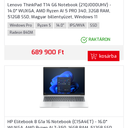
Lenovo ThinkPad T14 G6 Notebook (21QJ000UHV) -
14.0" WUXGA, AMD Ryzen AI 5 PRO 340, 32GB RAM,
512GB SSD, Magyar billentyűzet, Windows 11
Professional, 3 év garancia, Fekete színben
Windows Pro
Ryzen 5
14.0"
IPS/WVA
SSD
Radeon 840M
RAKTÁRON
689 900 Ft
kosárba
HP Elitebook 8 G1a 16 Notebook (C15A4ET) - 16.0"
WUXGA, AMD Ryzen AI 7-350, 16GB RAM, 512GB SSD,