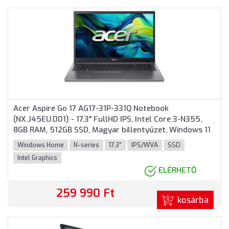
Acer Aspire Go 17 AG17-31P-331Q Notebook
(NX.J45EU.001) - 17.3" FullHD IPS, Intel Core 3-N355,
8GB RAM, 512GB SSD, Magyar billentyűzet, Windows 11
Home, 3 év garancia, Szürke színben
Windows Home
N-series
17.3"
IPS/WVA
SSD
Intel Graphics
ELÉRHETŐ
259 990 Ft
kosárba