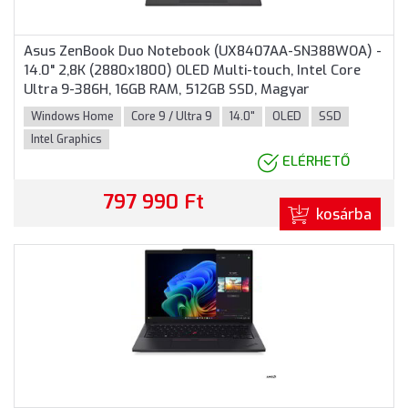
Asus ZenBook Duo Notebook (UX8407AA-SN388WOA) -
14.0" 2,8K (2880x1800) OLED Multi-touch, Intel Core
Ultra 9-386H, 16GB RAM, 512GB SSD, Magyar
billentyűzet, Windows 11 Home, hálózati adapter nélkül,
Windows Home
Core 9 / Ultra 9
14.0"
OLED
SSD
3 év garancia, Szürke színben
Intel Graphics
ELÉRHETŐ
797 990 Ft
kosárba