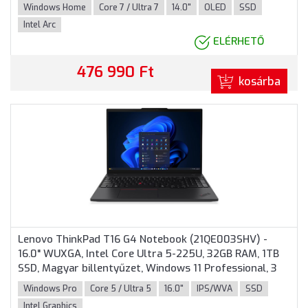
Home, 3 év garancia, Seashell Szürke színben
Windows Home
Core 7 / Ultra 7
14.0"
OLED
SSD
Intel Arc
ELÉRHETŐ
476 990 Ft
kosárba
Lenovo ThinkPad T16 G4 Notebook (21QE003SHV) -
16.0" WUXGA, Intel Core Ultra 5-225U, 32GB RAM, 1TB
SSD, Magyar billentyűzet, Windows 11 Professional, 3
év garancia, Fekete színben
Windows Pro
Core 5 / Ultra 5
16.0"
IPS/WVA
SSD
Intel Graphics