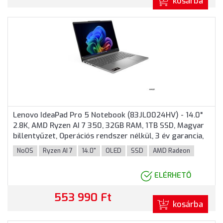
kosárba
Lenovo IdeaPad Pro 5 Notebook (83JL0024HV) - 14.0"
2.8K, AMD Ryzen AI 7 350, 32GB RAM, 1TB SSD, Magyar
billentyűzet, Operációs rendszer nélkül, 3 év garancia,
Szürke színben
NoOS
Ryzen AI 7
14.0"
OLED
SSD
AMD Radeon
ELÉRHETŐ
553 990 Ft
kosárba