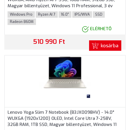
Magyar billentyűzet, Windows 11 Professional, 3 év
garancia, Ezüst színben
Windows Pro
Ryzen AI 7
16.0"
IPS/WVA
SSD
Radeon 860M
ELÉRHETŐ
510 990 Ft
kosárba
Lenovo Yoga Slim 7 Notebook (83JX0098HV) - 14.0"
WUXGA (1920x1200) OLED, Intel Core Utra 7-258V,
32GB RAM, 1TB SSD, Magyar billentyűzet, Windows 11