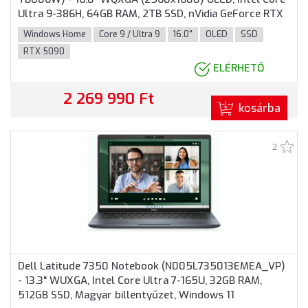
Ultra 9-386H, 64GB RAM, 2TB SSD, nVidia GeForce RTX
5090 24GB, Magyar billentyűzet, Windows 11 Home, 3
Windows Home
Core 9 / Ultra 9
16.0"
OLED
SSD
év garancia, Fehér színben
RTX 5090
ELÉRHETŐ
2 269 990 Ft
kosárba
2
Dell Latitude 7350 Notebook (N005L735013EMEA_VP)
- 13.3" WUXGA, Intel Core Ultra 7-165U, 32GB RAM,
512GB SSD, Magyar billentyűzet, Windows 11