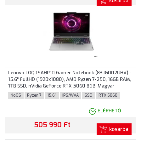
kosárba
Lenovo LOQ 15AHP10 Gamer Notebook (83JG002UHV) -
15.6" FullHD (1920x1080), AMD Ryzen 7-250, 16GB RAM,
1TB SSD, nVidia GeForce RTX 5060 8GB, Magyar
billentyűzet, Operációs rendszer nélkül, 3 év garancia,
NoOS
Ryzen 7
15.6"
IPS/WVA
SSD
RTX 5060
Szürke színben
ELÉRHETŐ
505 990 Ft
kosárba