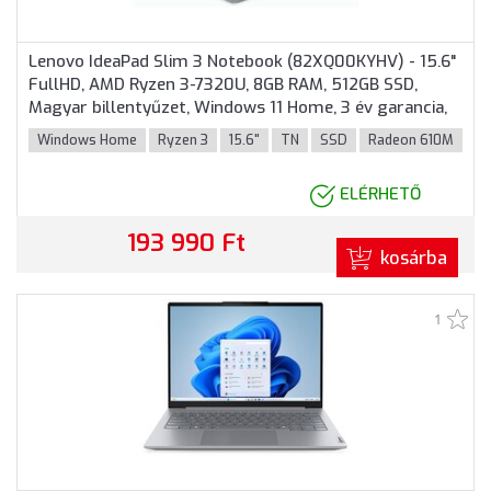
Lenovo IdeaPad Slim 3 Notebook (82XQ00KYHV) - 15.6"
FullHD, AMD Ryzen 3-7320U, 8GB RAM, 512GB SSD,
Magyar billentyűzet, Windows 11 Home, 3 év garancia,
Szürke színben
Windows Home
Ryzen 3
15.6"
TN
SSD
Radeon 610M
ELÉRHETŐ
193 990 Ft
kosárba
1