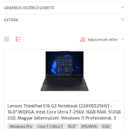
GRAFIKUS VEZÉRLŐ GYÁRTÓ
EXTRÁK
Népszerüek előre
rács
lista
nézet
nézet
Lenovo ThinkPad E16 G3 Notebook (22AY0025HV) -
16.0" WQXGA, Intel Core Ultra 7-256V, 16GB RAM, 512GB
SSD, Magyar billentyűzet, Windows 11 Professional, 3
év garancia, Fekete színben
Windows Pro
Core 7 / Ultra 7
16.0"
IPS/WVA
SSD