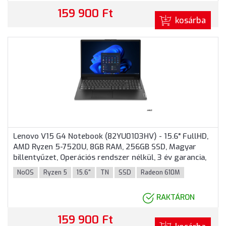
159 900 Ft
kosárba
Lenovo V15 G4 Notebook (82YU0103HV) - 15.6" FullHD,
AMD Ryzen 5-7520U, 8GB RAM, 256GB SSD, Magyar
billentyűzet, Operációs rendszer nélkül, 3 év garancia,
Fekete színben
NoOS
Ryzen 5
15.6"
TN
SSD
Radeon 610M
RAKTÁRON
159 900 Ft