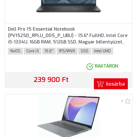
Dell Pro 15 Essential Notebook
(PV15250_RPLU_005_P_UBU) - 15.6" FullHD, Intel Core
i5-1334U, 16GB RAM, 512GB SSD, Magyar billentyűzet,
Operációs rendszer nélkül, 3 év garancia, Fekete
NoOS
Core i5
15.6"
IPS/WVA
SSD
Intel UHD
színben
RAKTÁRON
239 900 Ft
kosárba
1