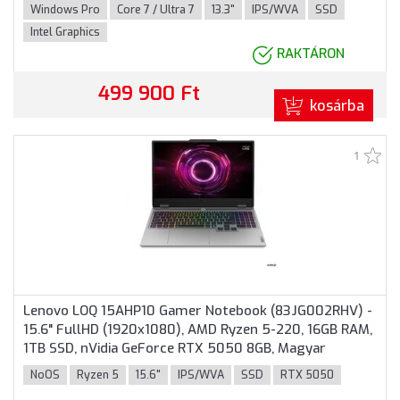
Professional, 3 év garancia, Sötétszürke színben
Windows Pro
Core 7 / Ultra 7
13.3"
IPS/WVA
SSD
Intel Graphics
RAKTÁRON
499 900 Ft
kosárba
1
Lenovo LOQ 15AHP10 Gamer Notebook (83JG002RHV) -
15.6" FullHD (1920x1080), AMD Ryzen 5-220, 16GB RAM,
1TB SSD, nVidia GeForce RTX 5050 8GB, Magyar
billentyűzet, Operációs rendszer nélkül, 3 év garancia,
NoOS
Ryzen 5
15.6"
IPS/WVA
SSD
RTX 5050
Sötétszürke színben