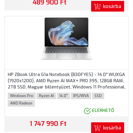
489 900 Ft
kosárba
HP ZBook Ultra G1a Notebook (B30FYES) - 14.0" WUXGA
(1920x1200), AMD Ryzen AI MAX+ PRO 395, 128GB RAM,
2TB SSD, Magyar billentyűzet, Windows 11 Professional,
3 év garancia, Ezüst színben
Windows Pro
Ryzen AI
14.0"
IPS/WVA
SSD
AMD Radeon
ELÉRHETŐ
1 747 990 Ft
kosárba