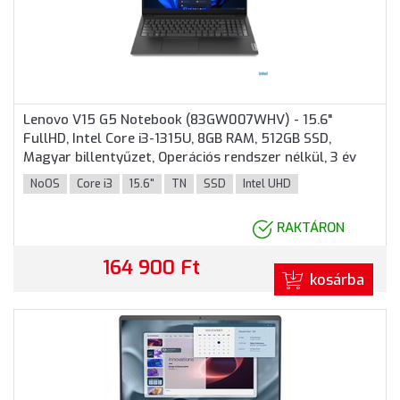
Lenovo V15 G5 Notebook (83GW007WHV) - 15.6"
FullHD, Intel Core i3-1315U, 8GB RAM, 512GB SSD,
Magyar billentyűzet, Operációs rendszer nélkül, 3 év
garancia, Fekete színben
NoOS
Core i3
15.6"
TN
SSD
Intel UHD
RAKTÁRON
164 900 Ft
kosárba