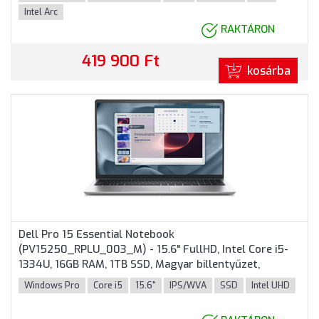
Intel Arc
RAKTÁRON
419 900 Ft
kosárba
Dell Pro 15 Essential Notebook
(PV15250_RPLU_003_M) - 15.6" FullHD, Intel Core i5-
1334U, 16GB RAM, 1TB SSD, Magyar billentyűzet,
Windows 11 Professional, 3 év garancia, Platinaezüst
Windows Pro
Core i5
15.6"
IPS/WVA
SSD
Intel UHD
színben