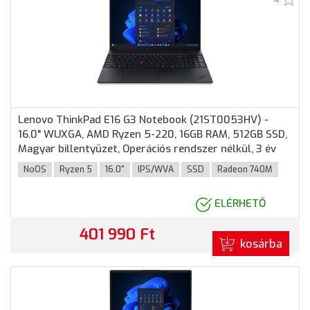
Lenovo ThinkPad E16 G3 Notebook (21ST0053HV) -
16.0" WUXGA, AMD Ryzen 5-220, 16GB RAM, 512GB SSD,
Magyar billentyűzet, Operációs rendszer nélkül, 3 év
garancia, Fekete színben
NoOS
Ryzen 5
16.0"
IPS/WVA
SSD
Radeon 740M
ELÉRHETŐ
401 990 Ft
kosárba