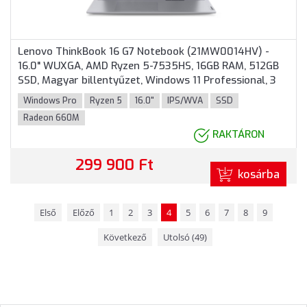
Lenovo ThinkBook 16 G7 Notebook (21MW0014HV) -
16.0" WUXGA, AMD Ryzen 5-7535HS, 16GB RAM, 512GB
SSD, Magyar billentyűzet, Windows 11 Professional, 3
év garancia, Szürke színben
Windows Pro
Ryzen 5
16.0"
IPS/WVA
SSD
Radeon 660M
RAKTÁRON
299 900 Ft
kosárba
Első
Előző
1
2
3
4
5
6
7
8
9
Következő
Utolsó (49)