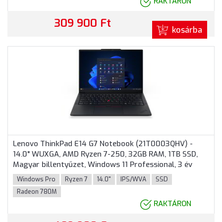
RAKTÁRON
309 900 Ft
kosárba
Lenovo ThinkPad E14 G7 Notebook (21T0003QHV) -
14.0" WUXGA, AMD Ryzen 7-250, 32GB RAM, 1TB SSD,
Magyar billentyűzet, Windows 11 Professional, 3 év
garancia, Fekete színben
Windows Pro
Ryzen 7
14.0"
IPS/WVA
SSD
Radeon 780M
RAKTÁRON