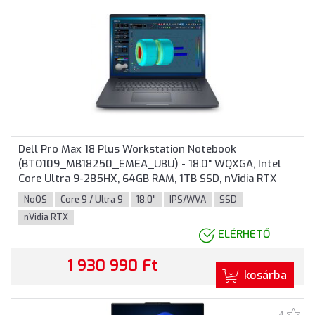
Dell Pro Max 18 Plus Workstation Notebook
(BTO109_MB18250_EMEA_UBU) - 18.0" WQXGA, Intel
Core Ultra 9-285HX, 64GB RAM, 1TB SSD, nVidia RTX
PRO 3000 Blackwell 12GB, Magyar billentyűzet,
NoOS
Core 9 / Ultra 9
18.0"
IPS/WVA
SSD
Operációs rendszer nélkül, 3 év garancia, Grafitszürke
nVidia RTX
színben
ELÉRHETŐ
1 930 990 Ft
kosárba
4