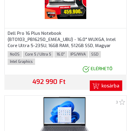
Dell Pro 16 Plus Notebook
(BTO103_PB16250_EMEA_UBU) - 16.0" WUXGA, Intel
Core Ultra 5-235U, 16GB RAM, 512GB SSD, Magyar
billentyűzet, Operációs rendszer nélkül, 3 év garancia,
NoOS
Core 5 / Ultra 5
16.0"
IPS/WVA
SSD
Alumínium színben
Intel Graphics
ELÉRHETŐ
492 990 Ft
kosárba
3