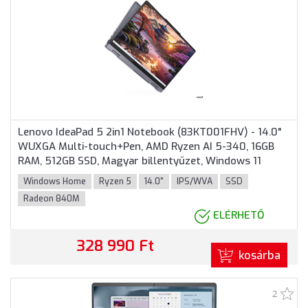
Lenovo IdeaPad 5 2in1 Notebook (83KT001FHV) - 14.0"
WUXGA Multi-touch+Pen, AMD Ryzen AI 5-340, 16GB
RAM, 512GB SSD, Magyar billentyűzet, Windows 11
Home, 3 év garancia, Szürke színben
Windows Home
Ryzen 5
14.0"
IPS/WVA
SSD
Radeon 840M
ELÉRHETŐ
328 990 Ft
kosárba
2