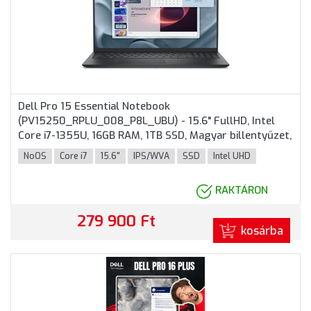
Dell Pro 15 Essential Notebook
(PV15250_RPLU_008_P8L_UBU) - 15.6" FullHD, Intel
Core i7-1355U, 16GB RAM, 1TB SSD, Magyar billentyűzet,
Operációs rendszer nélkül, 3 év garancia, Fekete
NoOS
Core i7
15.6"
IPS/WVA
SSD
Intel UHD
színben
RAKTÁRON
279 900 Ft
kosárba