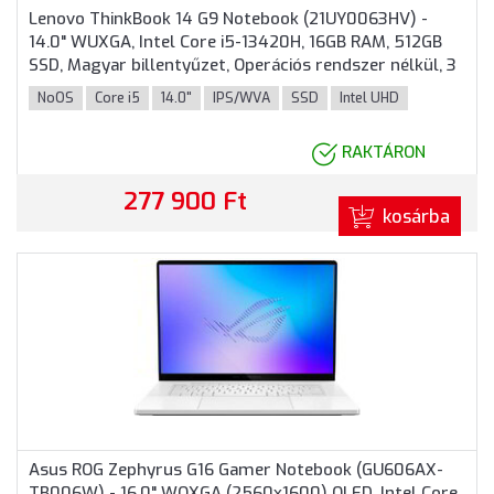
Lenovo ThinkBook 14 G9 Notebook (21UY0063HV) -
14.0" WUXGA, Intel Core i5-13420H, 16GB RAM, 512GB
SSD, Magyar billentyűzet, Operációs rendszer nélkül, 3
év garancia, Szürke színben
NoOS
Core i5
14.0"
IPS/WVA
SSD
Intel UHD
RAKTÁRON
277 900 Ft
kosárba
Asus ROG Zephyrus G16 Gamer Notebook (GU606AX-
TB006W) - 16.0" WQXGA (2560x1600) OLED, Intel Core