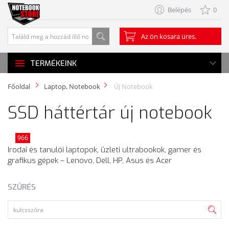
Belépés
0
Az ön kosara üres.
TERMÉKEINK
Főoldal
Laptop, Notebook
ÚJ Notebook
SSD háttértár új notebook
966
Irodai és tanulói laptopok, üzleti ultrabookok, gamer és
grafikus gépek – Lenovo, Dell, HP, Asus és Acer
SZŰRÉS