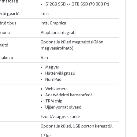
víthetőség
512GB SSD -> 2TB SSD (70 000 Ft)
érlő gyártó
Intel
érlő típus
Intel Graphics
mória
Alaplapra Integrált
Opcionális külső meghajtó (Külön
hajtó
megvásárolható)
tlakozó
Van
Magyar
Háttérvilágítású
NumPad
Webkamera
Adatvédelmi kamerafedél
TPM chip
Ujjlenyomat olvasó
Ezüst/világos szürke
Opcionális külső, USB porton keresztül
1.7 kg