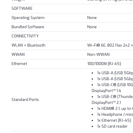
SOFTWARE
Operating System
None
Bundled Software
None
CONNECTIVITY
WLAN + Bluetooth
Wi-Fi® 6E, 802.11ax 2x2 
WWAN
Non-WWAN
Ethernet
100/1000M (RJ-45)
1x USB-A (USB 5Gbps
1x USB-A (USB 5Gbps
1x USB-C® (USB 10Gb
DisplayPort™ 1.4
1x USB-C® (Thunder
Standard Ports
DisplayPort™ 2.1
1x HDMI® 2.1, up to
1x Headphone / mi
1x Ethernet (RJ-45)
1x SD card reader