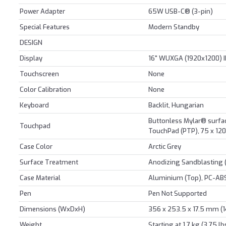
Power Adapter
65W USB-C® (3-pin)
Special Features
Modern Standby
DESIGN
Display
16" WUXGA (1920x1200) I
Touchscreen
None
Color Calibration
None
Keyboard
Backlit, Hungarian
Buttonless Mylar® surfac
Touchpad
TouchPad (PTP), 75 x 120
Case Color
Arctic Grey
Surface Treatment
Anodizing Sandblasting 
Case Material
Aluminium (Top), PC-AB
Pen
Pen Not Supported
Dimensions (WxDxH)
356 x 253.5 x 17.5 mm (14
Weight
Starting at 1.7 kg (3.75 lb