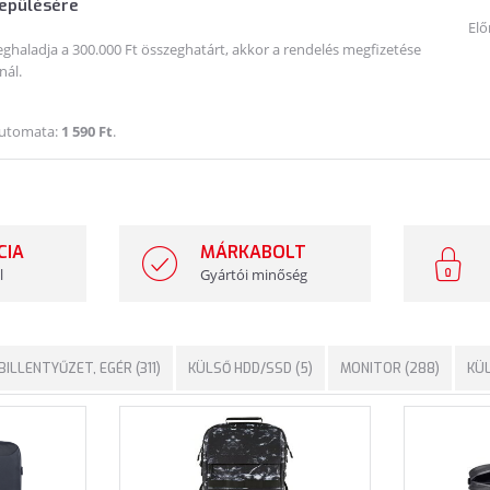
lepülésére
Elő
haladja a 300.000 Ft összeghatárt, akkor a rendelés megfizetése
nál.
Automata:
1 590 Ft
.
CIA
MÁRKABOLT
l
Gyártói minőség
BILLENTYŰZET, EGÉR (311)
KÜLSŐ HDD/SSD (5)
MONITOR (288)
KÜL