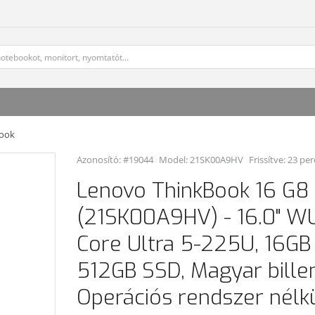
book
Azonosító: #19044
Model:
21SK00A9HV
Frissítve: 23 per
Lenovo ThinkBook 16 G8
(21SK00A9HV) - 16.0" WU
Core Ultra 5-225U, 16GB
512GB SSD, Magyar bille
Operációs rendszer nélkü