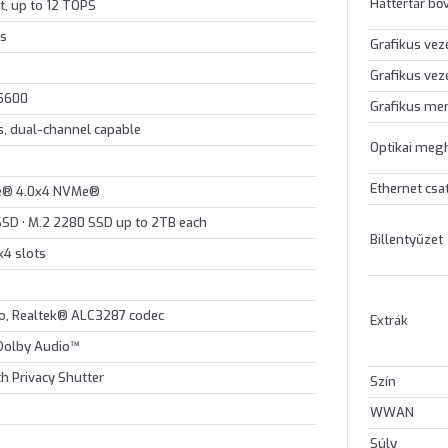
Háttértár bő
t, up to 12 TOPS
cs
Grafikus vez
Grafikus vez
5600
Grafikus me
, dual-channel capable
Optikai meg
Ethernet csa
Ie® 4.0x4 NVMe®
 SSD • M.2 2280 SSD up to 2TB each
Billentyűzet
x4 slots
io, Realtek® ALC3287 codec
Extrák
 Dolby Audio™
h Privacy Shutter
Szín
WWAN
Súly