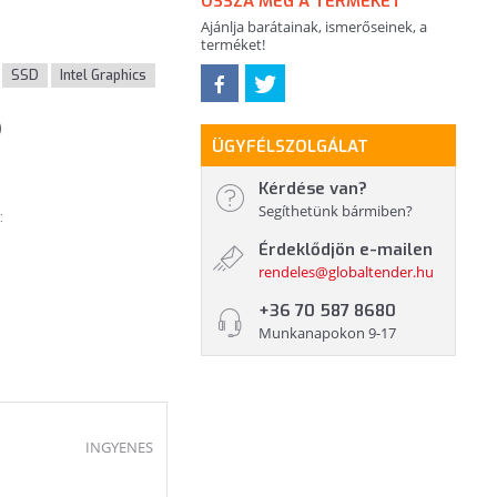
OSSZA MEG A TERMÉKET
Ajánlja barátainak, ismerőseinek, a
terméket!
SSD
Intel Graphics
)
ÜGYFÉLSZOLGÁLAT
Kérdése van?
Segíthetünk bármiben?
:
Érdeklődjön e-mailen
rendeles@globaltender.hu
+36 70 587 8680
Munkanapokon 9-17
INGYENES