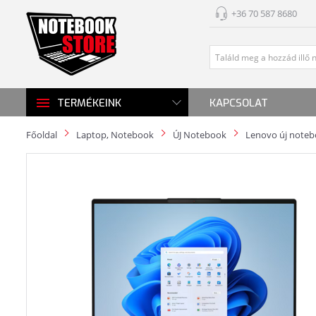
+36 70 587 8680
KAPCSOLAT
TERMÉKEINK
Főoldal
Laptop, Notebook
ÚJ Notebook
Lenovo új note