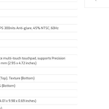
PS 300nits Anti-glare, 45% NTSC, 60Hz
e multi-touch touchpad, supports Precision
 mm (2.95 x 4.72 inches)
(Top), Texture (Bottom)
S (Bottom)
.01 x 9.98 x 0.69 inches)
s)