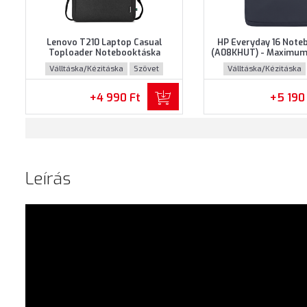
Lenovo T210 Laptop Casual
HP Everyday 16 Note
Toploader Notebooktáska
(A08KHUT) - Maximum 
(GX41L83769) - Maximum 15.6"
notebookokhoz - Szür
Válltáska/Kézitáska
Szövet
Válltáska/Kézitáska
méretű notebookokhoz - Fekete
színben
+4 990 Ft
+5 190
Leírás