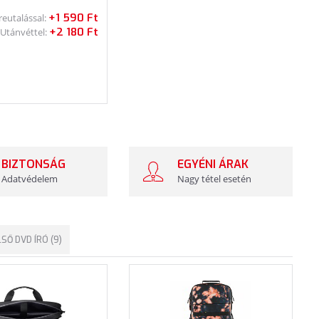
+1 590 Ft
reutalással:
+2 180 Ft
Utánvéttel:
BIZTONSÁG
EGYÉNI ÁRAK
Adatvédelem
Nagy tétel esetén
SŐ DVD ÍRÓ (9)