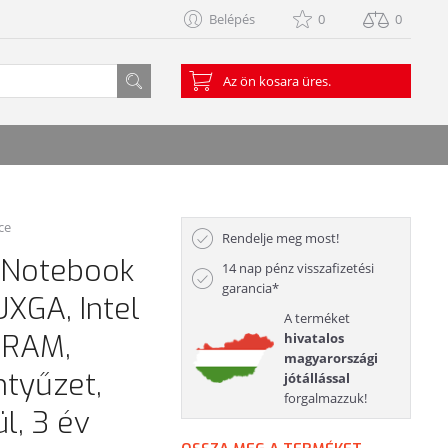
Belépés
0
0
Az ön kosara üres.
ce
Rendelje meg most!
 Notebook
14 nap pénz visszafizetési
garancia*
XGA, Intel
A terméket
 RAM,
hivatalos
magyarországi
ntyűzet,
jótállással
forgalmazzuk!
l, 3 év