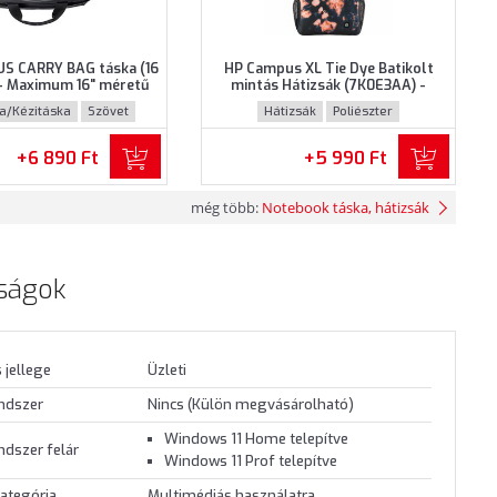
S CARRY BAG táska (16
HP Campus XL Tie Dye Batikolt
- Maximum 16" méretű
mintás Hátizsák (7K0E3AA) -
khoz, Fekete színben
Maximum 16.1" méretű
ka/Kézitáska
Szövet
Hátizsák
Poliészter
notebookokhoz - Tie Dye Batikolt
mintás színben
+6 890 Ft
+5 990 Ft
még több:
Notebook táska, hátizsák
ságok
 jellege
Üzleti
endszer
Nincs (Külön megvásárolható)
Windows 11 Home telepítve
ndszer felár
Windows 11 Prof telepítve
ategória
Multimédiás használatra