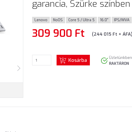
garancia, Szürke színben
Lenovo
NoOS
Core 5 / Ultra 5
16.0"
IPS/WVA
309 900 Ft
(244 015 Ft + ÁFA
Üzletünkben
Kosárba
RAKTÁRON