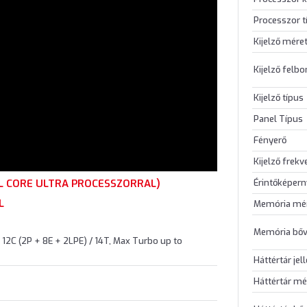
Processzor t
Kijelző mére
Kijelző felb
Kijelző típus
Panel Típus
Fényerő
Kijelző frekv
Érintőképer
EL CORE ULTRA PROCESSZORRAL)
L
Memória mé
Memória bőv
 12C (2P + 8E + 2LPE) / 14T, Max Turbo up to
Háttértár jel
Háttértár mé