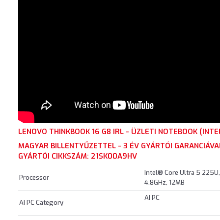
LENOVO THINKBOOK 16 G8 IRL - ÜZLETI NOTEBOOK (INT
MAGYAR BILLENTYŰZETTEL - 3 ÉV GYÁRTÓI GARANCIÁVA
GYÁRTÓI CIKKSZÁM: 21SK00A9HV
Intel® Core Ultra 5 225U,
Processor
4.8GHz, 12MB
AI PC
AI PC Category