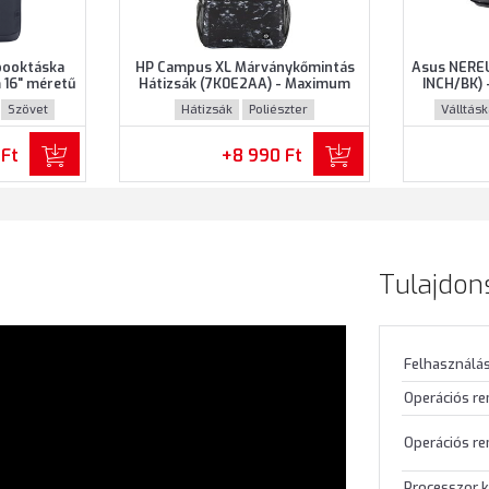
booktáska
HP Campus XL Márványkőmintás
Asus NEREU
16" méretű
Hátizsák (7K0E2AA) - Maximum
INCH/BK) 
ke színben
16.1" méretű notebookokhoz,
notebooko
Szövet
Hátizsák
Poliészter
Válltás
Márványkőmintás színben
 Ft
+8 990 Ft
Tulajdon
Felhasználás
Operációs r
Operációs re
Processzor k