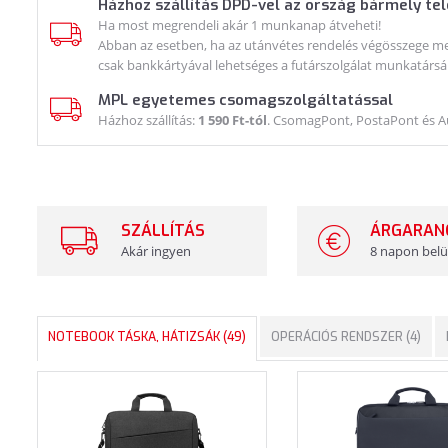
Házhoz szállítás DPD-vel az ország bármely te
Ha most megrendeli akár 1 munkanap átveheti!
Abban az esetben, ha az utánvétes rendelés végösszege meg
csak bankkártyával lehetséges a futárszolgálat munkatársá
MPL egyetemes csomagszolgáltatással
Házhoz szállítás:
1 590 Ft-tól
. CsomagPont, PostaPont és 
SZÁLLÍTÁS
ÁRGARAN
Akár ingyen
8 napon belü
NOTEBOOK TÁSKA, HÁTIZSÁK (49)
OPERÁCIÓS RENDSZER (4)