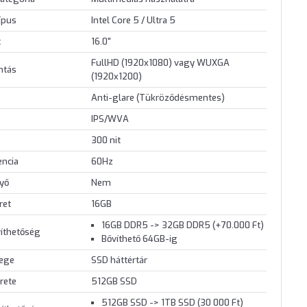
ípus
Intel Core 5 / Ultra 5
t
16.0"
FullHD (1920x1080) vagy WUXGA
ontás
(1920x1200)
Anti-glare (Tükröződésmentes)
IPS/WVA
300 nit
encia
60Hz
nyő
Nem
ret
16GB
16GB DDR5 -> 32GB DDR5 (+70.000 Ft)
íthetőség
Bővíthető 64GB-ig
lege
SSD háttértár
rete
512GB SSD
512GB SSD -> 1TB SSD (30 000 Ft)