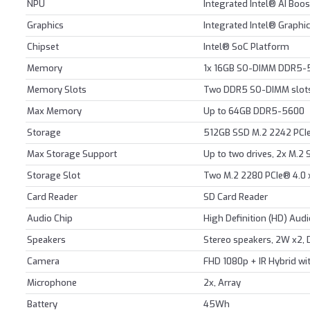
NPU
Integrated Intel® AI Boos
Graphics
Integrated Intel® Graphi
Chipset
Intel® SoC Platform
Memory
1x 16GB SO-DIMM DDR5-
Memory Slots
Two DDR5 SO-DIMM slots
Max Memory
Up to 64GB DDR5-5600
Storage
512GB SSD M.2 2242 PC
Max Storage Support
Up to two drives, 2x M.2
Storage Slot
Two M.2 2280 PCIe® 4.0 
Card Reader
SD Card Reader
Audio Chip
High Definition (HD) Aud
Speakers
Stereo speakers, 2W x2,
Camera
FHD 1080p + IR Hybrid wit
Microphone
2x, Array
Battery
45Wh