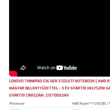
LENOVO THINKPAD E16 GEN 3 ÜZLETI NOTEBOOK ( AMD 
MAGYAR BILLENTYŰZETTEL - 3 ÉV GYÁRTÓI HELYSZÍNI G
GYÁRTÓI CIKKSZÁM: 21ST0052HV
Processor
AMD Ryzen™ 7 250 (8C / 1