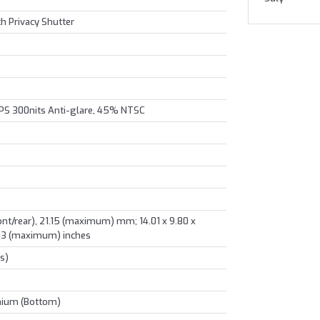
h Privacy Shutter
PS 300nits Anti-glare, 45% NTSC
ront/rear), 21.15 (maximum) mm; 14.01 x 9.80 x
0.83 (maximum) inches
bs)
nium (Bottom)