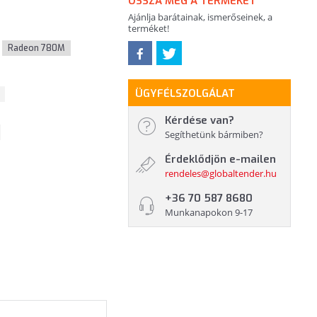
OSSZA MEG A TERMÉKET
Ajánlja barátainak, ismerőseinek, a
terméket!
Radeon 780M
ÜGYFÉLSZOLGÁLAT
Kérdése van?
Segíthetünk bármiben?
Érdeklődjön e-mailen
rendeles@globaltender.hu
+36 70 587 8680
Munkanapokon 9-17