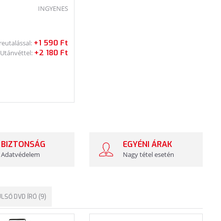
INGYENES
+1 590 Ft
reutalással:
+2 180 Ft
Utánvéttel:
BIZTONSÁG
EGYÉNI ÁRAK
Adatvédelem
Nagy tétel esetén
LSŐ DVD ÍRÓ (9)