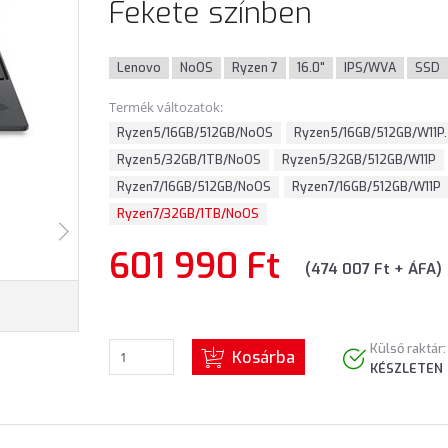
Fekete színben
Lenovo
NoOS
Ryzen 7
16.0"
IPS/WVA
SSD
Termék változatok:
Ryzen5/16GB/512GB/NoOS
Ryzen5/16GB/512GB/W11P.
Ryzen5/32GB/1TB/NoOS
Ryzen5/32GB/512GB/W11P
Ryzen7/16GB/512GB/NoOS
Ryzen7/16GB/512GB/W11P
Ryzen7/32GB/1TB/NoOS
601 990 Ft
(474 007 Ft + ÁFA)
Külső raktár:
Kosárba
KÉSZLETEN