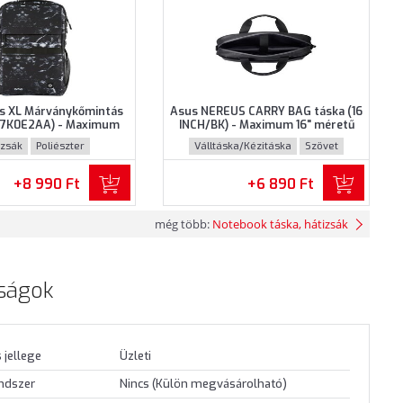
s XL Márványkőmintás
Asus NEREUS CARRY BAG táska (16
 (7K0E2AA) - Maximum
INCH/BK) - Maximum 16" méretű
éretű notebookokhoz,
notebookokhoz, Fekete színben
izsák
Poliészter
Válltáska/Kézitáska
Szövet
ykőmintás színben
+8 990 Ft
+6 890 Ft
még több:
Notebook táska, hátizsák
ságok
 jellege
Üzleti
endszer
Nincs (Külön megvásárolható)