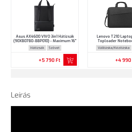
Asus AX4600 VIVO 3in1 Hátizsák
Lenovo T210 Lapto
(90XB07B0-BBP010) - Maximum 16"
Toploader Notebo
méretű notebookokhoz - Fekete
(GX41L83769) - Maxi
Hátizsák
Szövet
Válltáska/Kézitáska
színben
méretű notebookokho
színben
+5 790 Ft
+4 990
Leírás