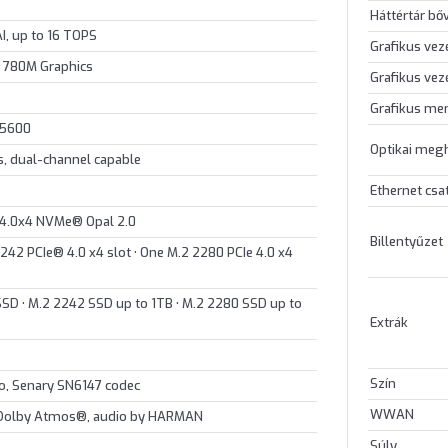
Háttértár bő
I, up to 16 TOPS
Grafikus vez
 780M Graphics
Grafikus vez
Grafikus me
-5600
Optikai meg
, dual-channel capable
Ethernet csa
 4.0x4 NVMe® Opal 2.0
Billentyűzet
242 PCIe® 4.0 x4 slot • One M.2 2280 PCIe 4.0 x4
 SSD • M.2 2242 SSD up to 1TB • M.2 2280 SSD up to
Extrák
Szín
io, Senary SN6147 codec
WWAN
, Dolby Atmos®, audio by HARMAN
Súly