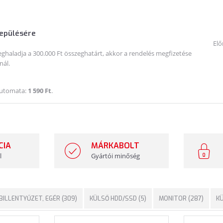
lepülésére
Elő
haladja a 300.000 Ft összeghatárt, akkor a rendelés megfizetése
nál.
Automata:
1 590 Ft
.
CIA
MÁRKABOLT
l
Gyártói minőség
BILLENTYŰZET, EGÉR (309)
KÜLSŐ HDD/SSD (5)
MONITOR (287)
KÜ