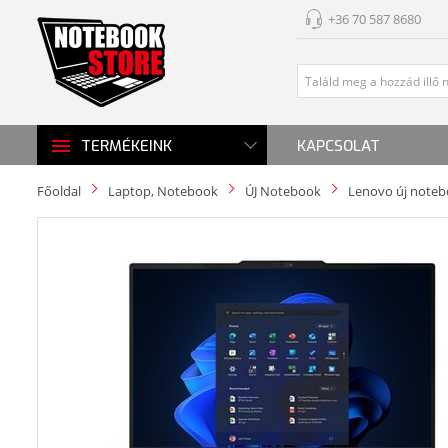
+36 70 587 8680
KAPCSOLAT
TERMÉKEINK
Főoldal
Laptop, Notebook
ÚJ Notebook
Lenovo új note