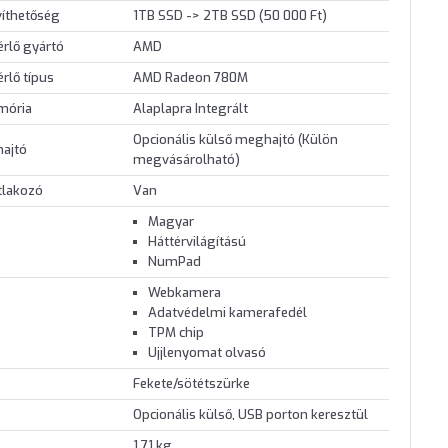
víthetőség
1TB SSD -> 2TB SSD (50 000 Ft)
érlő gyártó
AMD
érlő típus
AMD Radeon 780M
mória
Alaplapra Integrált
Opcionális külső meghajtó (Külön
hajtó
megvásárolható)
tlakozó
Van
Magyar
Háttérvilágítású
NumPad
Webkamera
Adatvédelmi kamerafedél
TPM chip
Ujjlenyomat olvasó
Fekete/sötétszürke
Opcionális külső, USB porton keresztül
1.71 kg