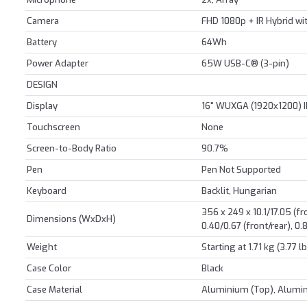
Camera
FHD 1080p + IR Hybrid wit
Battery
64Wh
Power Adapter
65W USB-C® (3-pin)
DESIGN
Display
16" WUXGA (1920x1200) I
Touchscreen
None
Screen-to-Body Ratio
90.7%
Pen
Pen Not Supported
Keyboard
Backlit, Hungarian
356 x 249 x 10.1/17.05 (f
Dimensions (WxDxH)
0.40/0.67 (front/rear), 
Weight
Starting at 1.71 kg (3.77 l
Case Color
Black
Case Material
Aluminium (Top), Alumi