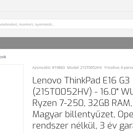
book
Azonosító: #19843
Model:
21ST0052HV
Frissítve: 6 perc
Lenovo ThinkPad E16 G3
(21ST0052HV) - 16.0" 
Ryzen 7-250, 32GB RAM,
Magyar billentyűzet, Ope
rendszer nélkül, 3 év gar