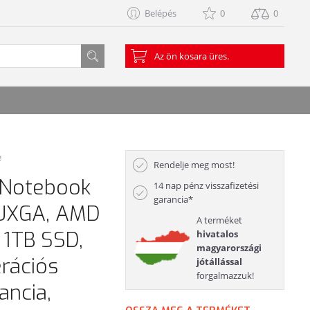
Belépés
0
0
Az ön kosara üres.
e
Rendelje meg most!
 Notebook
14 nap pénz visszafizetési
garancia*
WUXGA, AMD
A terméket
 1TB SSD,
hivatalos
magyarországi
rációs
jótállással
forgalmazzuk!
ancia,