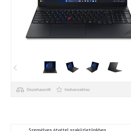
Összehasonlít
Kedvencekhez
Személyes átvétel szaküzletünkben