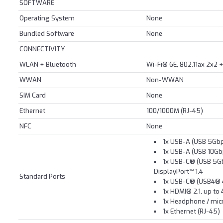
SOFTWARE
Operating System
None
Bundled Software
None
CONNECTIVITY
WLAN + Bluetooth
Wi-Fi® 6E, 802.11ax 2x2 
WWAN
Non-WWAN
SIM Card
None
Ethernet
100/1000M (RJ-45)
NFC
None
1x USB-A (USB 5Gbps
1x USB-A (USB 10Gb
1x USB-C® (USB 5Gbp
DisplayPort™ 1.4
Standard Ports
1x USB-C® (USB4® 4
1x HDMI® 2.1, up to
1x Headphone / mi
1x Ethernet (RJ-45)