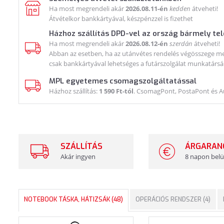
Ha most megrendeli akár
2026.08.11-én
kedden
átveheti!
Átvételkor bankkártyával, készpénzzel is fizethet
Házhoz szállítás DPD-vel az ország bármely te
Ha most megrendeli akár
2026.08.12-én
szerdán
átveheti!
Abban az esetben, ha az utánvétes rendelés végösszege meg
csak bankkártyával lehetséges a futárszolgálat munkatársá
MPL egyetemes csomagszolgáltatással
Házhoz szállítás:
1 590 Ft-tól
. CsomagPont, PostaPont és 
SZÁLLÍTÁS
ÁRGARAN
Akár ingyen
8 napon belü
NOTEBOOK TÁSKA, HÁTIZSÁK (48)
OPERÁCIÓS RENDSZER (4)