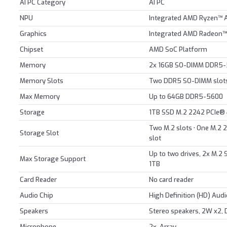
AI PC Category
AI PC
NPU
Integrated AMD Ryzen™ A
Graphics
Integrated AMD Radeon™
Chipset
AMD SoC Platform
Memory
2x 16GB SO-DIMM DDR5
Memory Slots
Two DDR5 SO-DIMM slots
Max Memory
Up to 64GB DDR5-5600
Storage
1TB SSD M.2 2242 PCIe®
Two M.2 slots • One M.2 2
Storage Slot
slot
Up to two drives, 2x M.2
Max Storage Support
1TB
Card Reader
No card reader
Audio Chip
High Definition (HD) Aud
Speakers
Stereo speakers, 2W x2
Microphone
2x, Array