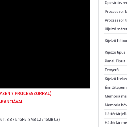
Operációs re
Processzor k
Processzor t
Kijelző mére
Kijelző felb
Kijelző típus
Panel Típus
Fényerő
Kijelző frekv
Érintőképer
RYZEN 7 PROCESSZORRAL)
Memória mé
ARANCIÁVAL
Memória bőv
Háttértár jel
6T, 3.3 / 5.1GHz, 8MB L2 / 16MB L3)
Háttértár mé