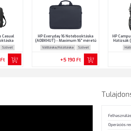
p Casual
HP Everyday 16 Notebooktáska
HP Campu
oktáska
(A08KHUT) - Maximum 16" méretű
Hátizsák
mum 15.6"
notebookokhoz - Szürke színben
16.1" m
Szövet
Válltáska/Kézitáska
Szövet
Hát
z - Fekete
Márván
 Ft
+5 190 Ft
Tulajdon
Felhasználás
Operációs r