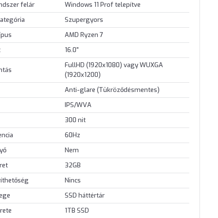
ndszer felár
Windows 11 Prof telepítve
ategória
Szupergyors
ípus
AMD Ryzen 7
t
16.0"
FullHD (1920x1080) vagy WUXGA
ontás
(1920x1200)
Anti-glare (Tükröződésmentes)
IPS/WVA
300 nit
encia
60Hz
nyő
Nem
ret
32GB
íthetőség
Nincs
lege
SSD háttértár
rete
1TB SSD