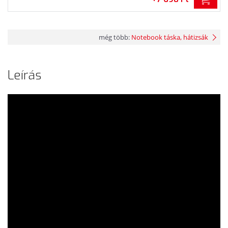
még több:
Notebook táska, hátizsák
Leírás