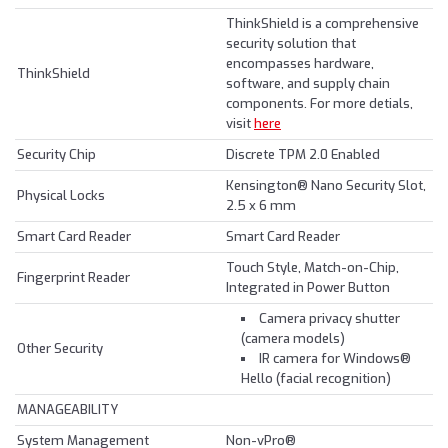
ThinkShield is a comprehensive
security solution that
encompasses hardware,
ThinkShield
software, and supply chain
components. For more detials,
visit
here
Security Chip
Discrete TPM 2.0 Enabled
Kensington® Nano Security Slot,
Physical Locks
2.5 x 6 mm
Smart Card Reader
Smart Card Reader
Touch Style, Match-on-Chip,
Fingerprint Reader
Integrated in Power Button
Camera privacy shutter
(camera models)
Other Security
IR camera for Windows®
Hello (facial recognition)
MANAGEABILITY
System Management
Non-vPro®