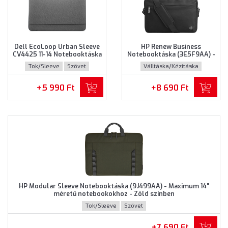
Dell EcoLoop Urban Sleeve
HP Renew Business
CV4425 11-14 Notebooktáska
Notebooktáska (3E5F9AA) -
(460-BDWQ) - Maximum 14"
Maximum 14.0" méretű
Tok/Sleeve
Szövet
Válltáska/Kézitáska
méretű notebookokhoz,
notebookokhoz - Fekete
Szürke színben
színben
Újrahasznosított műanyag
+5 990 Ft
+8 690 Ft
HP Modular Sleeve Notebooktáska (9J499AA) - Maximum 14"
méretű notebookokhoz - Zöld színben
Tok/Sleeve
Szövet
+7 690 Ft