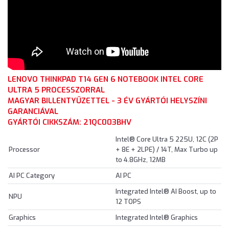
LENOVO THINKPAD T14 GEN 6 NOTEBOOK INTEL CORE
ULTRA 5 PROCESSZORRAL
MAGYAR BILLENTYŰZETTEL - 3 ÉV GYÁRTÓI HELYSZÍNI
GARANCIÁVAL
GYÁRTÓI CIKKSZÁM: 21QC003BHV
Intel® Core Ultra 5 225U, 12C (2P
Processor
+ 8E + 2LPE) / 14T, Max Turbo up
to 4.8GHz, 12MB
AI PC Category
AI PC
Integrated Intel® AI Boost, up to
NPU
12 TOPS
Graphics
Integrated Intel® Graphics