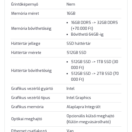
Érintőképernyő
Nem
Memória méret
16GB
16GB DDR5 -> 32GB DDR5
Memória bővíthetőség
(+70.000 Ft)
Bővíthető 64GB-ig
Háttértár jellege
SSD háttértár
Háttértár mérete
512GB SSD
512GB SSD -> 1TB SSD (30
000 Ft)
Háttértár bővíthetőség
512GB SSD -> 2TB SSD (70
000 Ft)
Grafikus vezérlő gyártó
Intel
Grafikus vezérlő típus
Intel Graphics
Grafikus memória
Alaplapra Integrált
Opcionális külső meghajtó
Optikai meghajtó
(Külön megvásárolható)
Ethernet csatlakozó
Van