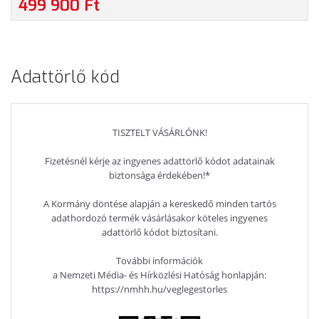
499 900 Ft
PROFESSIONAL, 3 ÉV GARANCIA, FEKETE SZÍNBEN
Adattörlő kód
TISZTELT VÁSÁRLÓNK!
Fizetésnél kérje az ingyenes adattörlő kódot adatainak
biztonsága érdekében!*
A Kormány döntése alapján a kereskedő minden tartós
adathordozó termék vásárlásakor köteles ingyenes
adattörlő kódot biztosítani.
További információk
a Nemzeti Média- és Hírközlési Hatóság honlapján:
https://nmhh.hu/veglegestorles