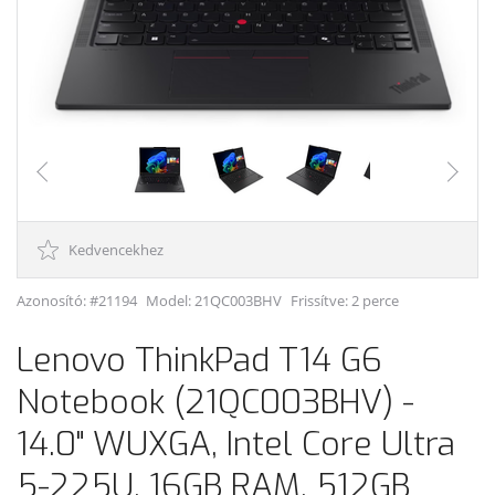
Kedvencekhez
Azonosító: #21194
Model:
21QC003BHV
Frissítve: 2 perce
Lenovo ThinkPad T14 G6
Notebook (21QC003BHV) -
14.0" WUXGA, Intel Core Ultra
5-225U, 16GB RAM, 512GB