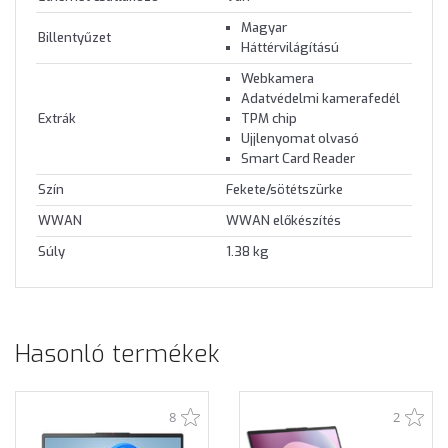
Magyar
Billentyűzet
Háttérvilágítású
Webkamera
Adatvédelmi kamerafedél
Extrák
TPM chip
Ujjlenyomat olvasó
Smart Card Reader
Szín
Fekete/sötétszürke
WWAN
WWAN előkészítés
Súly
1.38 kg
Hasonló termékek
8
2