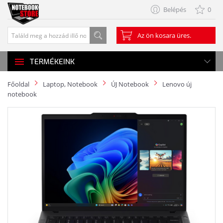
Belépés
0
Az ön kosara üres.
TERMÉKEINK
Főoldal
Laptop, Notebook
ÚJ Notebook
Lenovo új
notebook