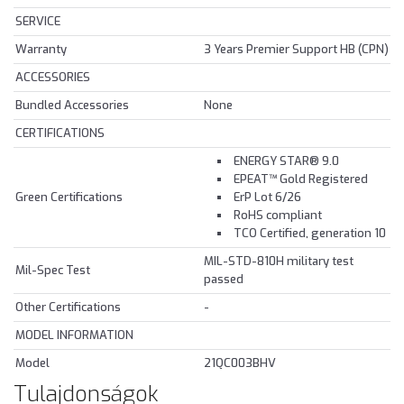
SERVICE
Warranty
3 Years Premier Support HB (CPN)
ACCESSORIES
Bundled Accessories
None
CERTIFICATIONS
ENERGY STAR® 9.0
EPEAT™ Gold Registered
Green Certifications
ErP Lot 6/26
RoHS compliant
TCO Certified, generation 10
MIL-STD-810H military test
Mil-Spec Test
passed
Other Certifications
-
MODEL INFORMATION
Model
21QC003BHV
Tulajdonságok