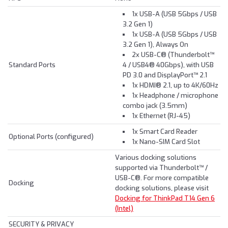
1x USB-A (USB 5Gbps / USB
3.2 Gen 1)
1x USB-A (USB 5Gbps / USB
3.2 Gen 1), Always On
2x USB-C® (Thunderbolt™
Standard Ports
4 / USB4® 40Gbps), with USB
PD 3.0 and DisplayPort™ 2.1
1x HDMI® 2.1, up to 4K/60Hz
1x Headphone / microphone
combo jack (3.5mm)
1x Ethernet (RJ-45)
1x Smart Card Reader
Optional Ports (configured)
1x Nano-SIM Card Slot
Various docking solutions
supported via Thunderbolt™ /
USB-C®. For more compatible
Docking
docking solutions, please visit
Docking for ThinkPad T14 Gen 6
(Intel)
SECURITY & PRIVACY