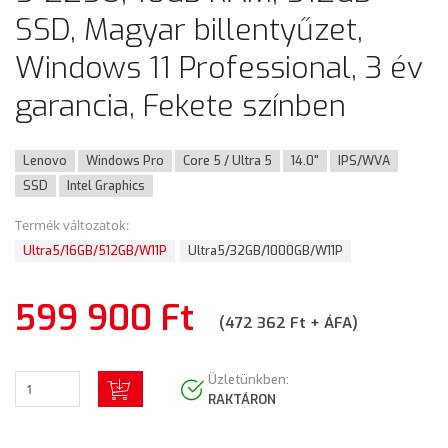
SSD, Magyar billentyűzet,
Windows 11 Professional, 3 év
garancia, Fekete színben
Lenovo
Windows Pro
Core 5 / Ultra 5
14.0"
IPS/WVA
SSD
Intel Graphics
Termék változatok:
Ultra5/16GB/512GB/W11P
Ultra5/32GB/1000GB/W11P
599 900 Ft
(472 362 Ft + ÁFA)
Üzletünkben:
RAKTÁRON