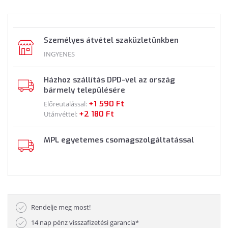
Személyes átvétel szaküzletünkben
INGYENES
Házhoz szállítás DPD-vel az ország
bármely településére
+1 590 Ft
Előreutalással:
+2 180 Ft
Utánvéttel:
MPL egyetemes csomagszolgáltatással
Rendelje meg most!
14 nap pénz visszafizetési garancia*