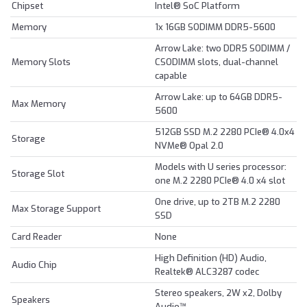
Chipset
Intel® SoC Platform
Memory
1x 16GB SODIMM DDR5-5600
Arrow Lake: two DDR5 SODIMM /
Memory Slots
CSODIMM slots, dual-channel
capable
Arrow Lake: up to 64GB DDR5-
Max Memory
5600
512GB SSD M.2 2280 PCIe® 4.0x4
Storage
NVMe® Opal 2.0
Models with U series processor:
Storage Slot
one M.2 2280 PCIe® 4.0 x4 slot
One drive, up to 2TB M.2 2280
Max Storage Support
SSD
Card Reader
None
High Definition (HD) Audio,
Audio Chip
Realtek® ALC3287 codec
Stereo speakers, 2W x2, Dolby
Speakers
Audio™