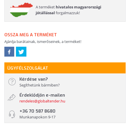
A terméket
hivatalos magyarországi
jótállással
forgalmazzuk!
OSSZA MEG A TERMÉKET
Ajánlja barátainak, ismerőseinek, a terméket!
ÜGYFÉLSZOLGÁLAT
Kérdése van?
Segíthetünk bármiben?
Érdeklődjön e-mailen
rendeles@globaltender.hu
+36 70 587 8680
Munkanapokon 9-17