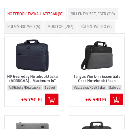
NOTEBOOK TÁSKA, HÁTIZSÁK (18)
BILLENTYŰZET, EGÉR (310)
KÜLSŐ HDD/SSD (5)
MONITOR (287)
KÜLSŐ DVD ÍRÓ (9)
HP Everyday Notebooktáska
Targus Work-in Essentials
(A08KGAA) - Maximum 14"
Case Notebook táska
méretű notebookokhoz
(TED007GL) - Maximum 14.0"
Válltáska/Kézitáska
Szövet
Válltáska/Kézitáska
Szövet
méretű notebokhoz -
Fekete-szürke színben
+5 790 Ft
+6 590 Ft