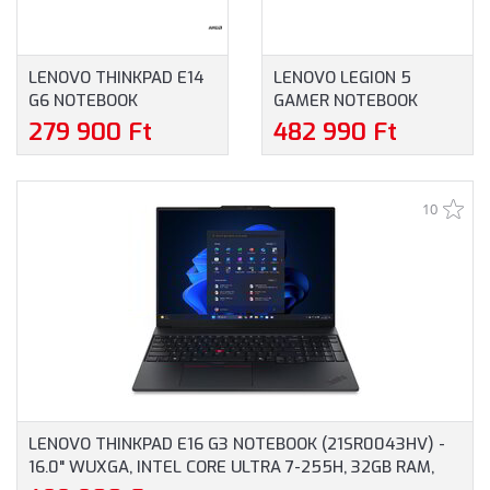
LENOVO THINKPAD E14
LENOVO LEGION 5
G6 NOTEBOOK
GAMER NOTEBOOK
(21M3002FCX) - 14.0"
(83DG00FNHV) - 16.0"
279 900 Ft
482 990 Ft
WUXGA, AMD RYZEN 5-
WQXGA, INTEL CORE I5-
7535HS, 16GB RAM,
13450HX, 16GB RAM,
512GB SSD, ANGOL
512GB SSD, NVIDIA
10
BILLENTYŰZET,
GEFORCE RTX 4050
WINDOWS 11
6GB, MAGYAR
PROFESSIONAL, 3 ÉV
BILLENTYŰZET,
GARANCIA, FEKETE
OPERÁCIÓS RENDSZER
SZÍNBEN
NÉLKÜL, 3 ÉV GARANCIA,
SZÜRKE SZÍNBEN
LENOVO THINKPAD E16 G3 NOTEBOOK (21SR0043HV) -
16.0" WUXGA, INTEL CORE ULTRA 7-255H, 32GB RAM,
1TB SSD, MAGYAR BILLENTYŰZET, WINDOWS 11