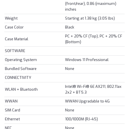
(front/rear), 0.86 (maximum)
inches
Weight
Starting at 1.38 kg (3.05 lbs)
Case Color
Black
PC + 20% CF (Top), PC + 20% CF
Case Material
(Bottom)
SOFTWARE
Operating System
Windows 11 Professional
Bundled Software
None
CONNECTIVITY
Intel® Wi-Fi® 6E AX211, 802.11ax
WLAN + Bluetooth
2x2 + BT5.3
WWAN
WWAN Upgradable to 4G
SIM Card
None
Ethernet
100/1000M (RJ-45)
NFC
None