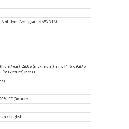
PS 400nits Anti-glare, 45% NTSC
4 (front/rear), 23.65 (maximum) mm; 14.16 x 9.87 x
0.93 (maximum) inches
bs)
 20% CF (Bottom)
ian / English