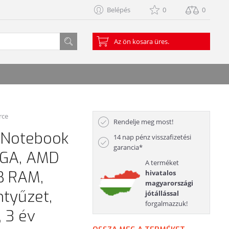
Belépés
0
0
Az ön kosara üres.
rce
Rendelje meg most!
 Notebook
14 nap pénz visszafizetési
garancia*
XGA, AMD
A terméket
B RAM,
hivatalos
magyarországi
ntyűzet,
jótállással
forgalmazzuk!
 3 év