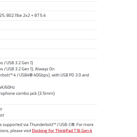
5, 802.11be 2x2 + BT5.4
G
 / USB 3.2 Gen 1)
 / USB 3.2 Gen 1), Always On
bolt™ 4 / USB4® 40Gbps), with USB PD 3.0 and
 4K/60Hz
crophone combo jack (3.5mm)
er
lot
ns supported via Thunderbolt™ / USB-C®. For more
ions, please visit
Docking for ThinkPad T16 Gen 4