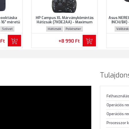
booktáska
HP Campus XL Márványkőmintás
Asus NEREU
16" méretű
Hátizsák (7K0E2AA) - Maximum
INCH/BK) 
ke színben
16.1" méretű notebookokhoz,
notebooko
Szövet
Hátizsák
Poliészter
Válltás
Márványkőmintás színben
 Ft
+8 990 Ft
Tulajdon
Felhasználás
Operációs r
Operációs re
Processzor k