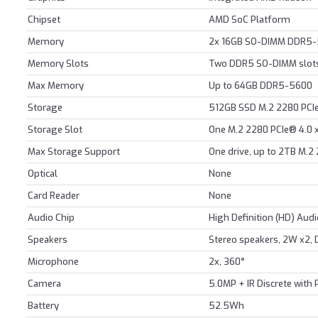
Chipset
AMD SoC Platform
Memory
2x 16GB SO-DIMM DDR5
Memory Slots
Two DDR5 SO-DIMM slots
Max Memory
Up to 64GB DDR5-5600
Storage
512GB SSD M.2 2280 PCI
Storage Slot
One M.2 2280 PCIe® 4.0 x
Max Storage Support
One drive, up to 2TB M.2
Optical
None
Card Reader
None
Audio Chip
High Definition (HD) Aud
Speakers
Stereo speakers, 2W x2,
Microphone
2x, 360°
Camera
5.0MP + IR Discrete with 
Battery
52.5Wh