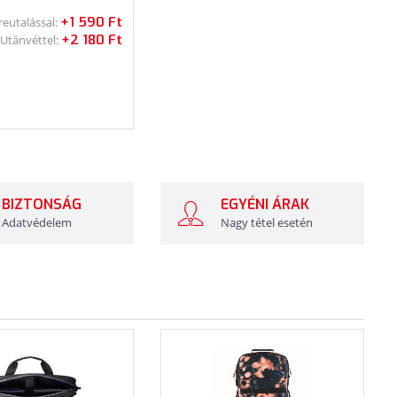
+1 590 Ft
reutalással:
+2 180 Ft
Utánvéttel:
BIZTONSÁG
EGYÉNI ÁRAK
Adatvédelem
Nagy tétel esetén