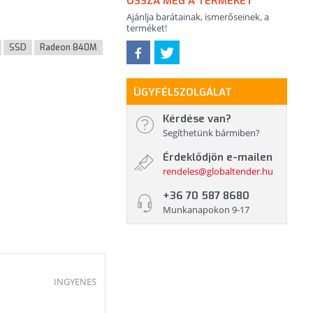
OSSZA MEG A TERMÉKET
Ajánlja barátainak, ismerőseinek, a
terméket!
SSD
Radeon 840M
ÜGYFÉLSZOLGÁLAT
Kérdése van?
Segíthetünk bármiben?
Érdeklődjön e-mailen
rendeles@globaltender.hu
+36 70 587 8680
Munkanapokon 9-17
INGYENES