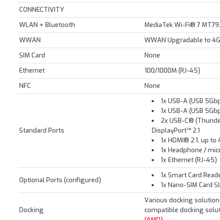
CONNECTIVITY
WLAN + Bluetooth
MediaTek Wi-Fi® 7 MT792
WWAN
WWAN Upgradable to 4
SIM Card
None
Ethernet
100/1000M (RJ-45)
NFC
None
1x USB-A (USB 5Gbps
1x USB-A (USB 5Gbps
2x USB-C® (Thunder
Standard Ports
DisplayPort™ 2.1
1x HDMI® 2.1, up to
1x Headphone / mi
1x Ethernet (RJ-45)
1x Smart Card Read
Optional Ports (configured)
1x Nano-SIM Card S
Various docking solutio
Docking
compatible docking solut
(AMD)