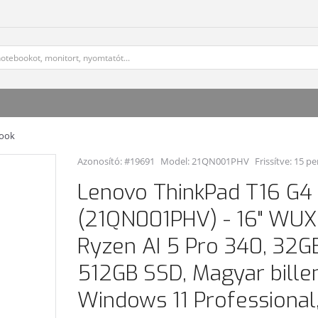
book
Azonosító: #19691
Model:
21QN001PHV
Frissítve: 15 pe
Lenovo ThinkPad T16 G4
(21QN001PHV) - 16" WU
Ryzen AI 5 Pro 340, 32G
512GB SSD, Magyar bille
Windows 11 Professional,