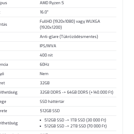
ípus
AMD Ryzen 5
t
16.0"
FullHD (1920x1080) vagy WUXGA
ontás
(1920x1200)
Anti-glare (Tükröződésmentes)
IPS/WVA
400 nit
encia
60Hz
nyő
Nem
ret
32GB
íthetőség
32GB DDR5 -> 64GB DDR5 (+140.000 Ft)
lege
SSD háttértár
rete
512GB SSD
512GB SSD -> 1TB SSD (30 000 Ft)
víthetőség
512GB SSD -> 2TB SSD (70 000 Ft)