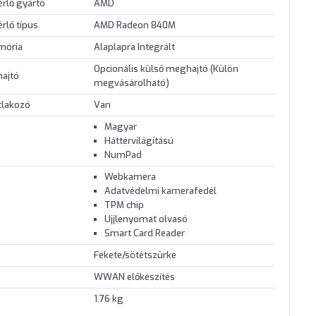
érlő gyártó
AMD
érlő típus
AMD Radeon 840M
mória
Alaplapra Integrált
Opcionális külső meghajtó (Külön
hajtó
megvásárolható)
tlakozó
Van
Magyar
Háttérvilágítású
NumPad
Webkamera
Adatvédelmi kamerafedél
TPM chip
Ujjlenyomat olvasó
Smart Card Reader
Fekete/sötétszürke
WWAN előkészítés
1.76 kg