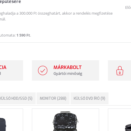
lepülésére
Elő
haladja a 300.000 Ft összeghatárt, akkor a rendelés megfizetése
nál.
Automata:
1 590 Ft
.
CIA
MÁRKABOLT
l
Gyártói minőség
KÜLSŐ HDD/SSD (5)
MONITOR (288)
KÜLSŐ DVD ÍRÓ (9)