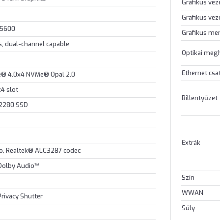
Grafikus vez
Grafikus vez
-5600
Grafikus me
, dual-channel capable
Optikai meg
Ethernet csa
e® 4.0x4 NVMe® Opal 2.0
4 slot
Billentyűzet
 2280 SSD
Extrák
io, Realtek® ALC3287 codec
 Dolby Audio™
Szín
WWAN
Privacy Shutter
Súly