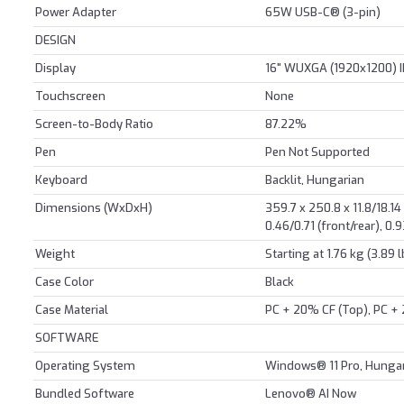
Power Adapter
65W USB-C® (3-pin)
DESIGN
Display
16" WUXGA (1920x1200) I
Touchscreen
None
Screen-to-Body Ratio
87.22%
Pen
Pen Not Supported
Keyboard
Backlit, Hungarian
Dimensions (WxDxH)
359.7 x 250.8 x 11.8/18.1
0.46/0.71 (front/rear), 
Weight
Starting at 1.76 kg (3.89 l
Case Color
Black
Case Material
PC + 20% CF (Top), PC +
SOFTWARE
Operating System
Windows® 11 Pro, Hungar
Bundled Software
Lenovo® AI Now