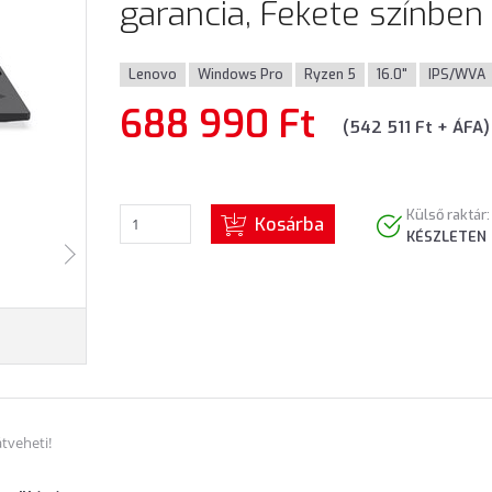
garancia, Fekete színben
Lenovo
Windows Pro
Ryzen 5
16.0"
IPS/WVA
688 990 Ft
(542 511 Ft + ÁFA)
Külső raktár:
Kosárba
KÉSZLETEN
tveheti!