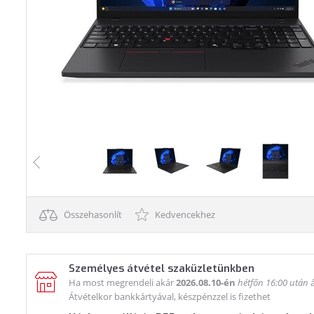
Összehasonlít
Kedvencekhez
Személyes átvétel szaküzletünkben
Ha most megrendeli akár
2026.08.10-én
hétfőn 16:00 után
á
Átvételkor bankkártyával, készpénzzel is fizethet