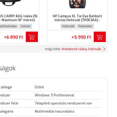
S CARRY BAG táska (16
HP Campus XL Tie Dye Batikolt
- Maximum 16" méretű
mintás Hátizsák (7K0E3AA) -
khoz, Fekete színben
Maximum 16.1" méretű
ka/Kézitáska
Szövet
Hátizsák
Poliészter
notebookokhoz - Tie Dye Batikolt
mintás színben
+6 890 Ft
+5 990 Ft
még több:
Notebook táska, hátizsák
ságok
 jellege
Üzleti
endszer
Windows 11 Professional
ndszer felár
Telepített operációs rendszerrel van
ategória
Multimédiás használatra