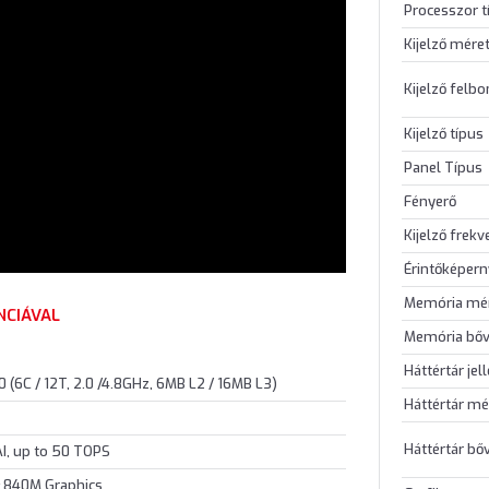
Processzor t
Kijelző mére
Kijelző felb
Kijelző típus
Panel Típus
Fényerő
Kijelző frekv
Érintőképer
Memória mé
NCIÁVAL
Memória bőv
Háttértár jel
(6C / 12T, 2.0 /4.8GHz, 6MB L2 / 16MB L3)
Háttértár mé
Háttértár bő
I, up to 50 TOPS
 840M Graphics