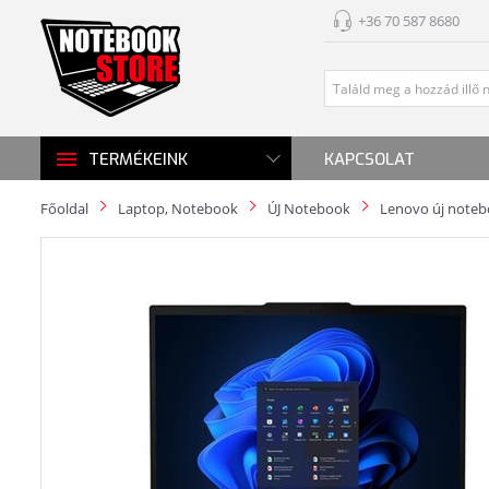
+36 70 587 8680
KAPCSOLAT
TERMÉKEINK
Főoldal
Laptop, Notebook
ÚJ Notebook
Lenovo új note