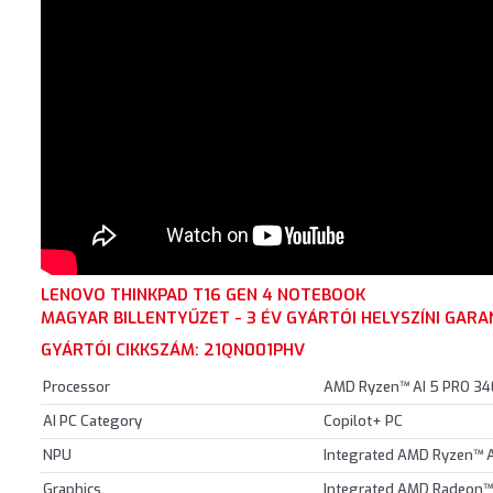
LENOVO THINKPAD T16 GEN 4 NOTEBOOK
MAGYAR BILLENTYŰZET - 3 ÉV GYÁRTÓI HELYSZÍNI GARA
GYÁRTÓI CIKKSZÁM: 21QN001PHV
Processor
AMD Ryzen™ AI 5 PRO 340 
AI PC Category
Copilot+ PC
NPU
Integrated AMD Ryzen™ A
Graphics
Integrated AMD Radeon™