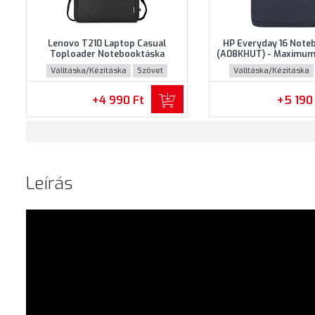
Lenovo T210 Laptop Casual
HP Everyday 16 Note
Toploader Notebooktáska
(A08KHUT) - Maximum 
(GX41L83769) - Maximum 15.6"
notebookokhoz - Szür
Válltáska/Kézitáska
Szövet
Válltáska/Kézitáska
méretű notebookokhoz - Fekete
színben
+4 990 Ft
+5 190
Leírás