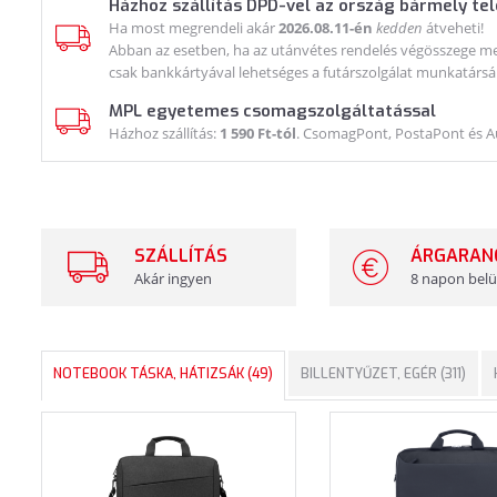
Házhoz szállítás DPD-vel az ország bármely te
Ha most megrendeli akár
2026.08.11-én
kedden
átveheti!
Abban az esetben, ha az utánvétes rendelés végösszege meg
csak bankkártyával lehetséges a futárszolgálat munkatársá
MPL egyetemes csomagszolgáltatással
Házhoz szállítás:
1 590 Ft-tól
. CsomagPont, PostaPont és 
SZÁLLÍTÁS
ÁRGARAN
Akár ingyen
8 napon belü
NOTEBOOK TÁSKA, HÁTIZSÁK (49)
BILLENTYŰZET, EGÉR (311)