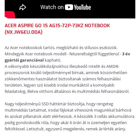
ACER ASPIRE GO 15 AG15-72P-73KZ NOTEBOOK
(NX.JW6EU.00A)
Az Acer notebookok tartós, megbízható és stílusos eszközök.
Mindegyik Acer notebook modell - felszereltségtől függetlenül -
3 év
gyártói garanciával
kapható.
A vékonyabb készülékdizájnokhoz illeszkedő Intel® és AMD®
processzorok kiváló teljesítménnyel bírnak, aminek köszönhetően
zökkenőmentes használatot biztosítanak számos felhasználási
területen, legyen szó kisebb irodai munkáktól a komolyabb
feladatokig, illetve otthoni általános és multimédiás felhasználásról.
Nagy teljesítményű SSD háttértár biztosítja, hogy rengeteg
multimédiás tartalmat, irodai fájlokat vihessünk magunkkal bárhová
és azokat pillanatok alatt elérhessük. A készülék 3 cellás akkumulátora
pedig gondoskodik róla, hogy akár 6 órán át is üzemeljen egyetlen
feltöltéssel. Letisztult, egyszerű megjelenés, remek ár/érték arány.