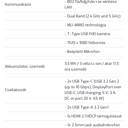
- 802.11a/b/g/n/ac+ax wireless
Kommunikáció
LAN
- Dual Band (2.4 GHz and 5 GHz)
- MU-MIMO technológia
- T-Type USB FHD kamera
- 1920 x 1080 felbontás
- Beépített Mikrofon
53 Wh / 3 cella Li-ion / akár 11,5
Akkumulátor, üzemidő
óra üzemidő
- 2x USB Type-C (USB 3.2 Gen 2
(up to 10 Gbps), DisplayPort over
Csatlakozók
USB-C, USB charging 5 V; 3 A,
DC-in port 20 V; 65 W)
- 2x USB Type-A 3.2 Gen1
- 1x HDMI 2.1 HDCP támogatással
- 1x 3.5mm jack audio/mikrofon