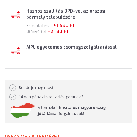
Házhoz szállítás DPD-vel az ország
bármely településére
+1 590 Ft
Előreutalással:
+2 180 Ft
Utánvéttel:
MPL egyetemes csomagszolgáltatással
Rendelje meg most!
14 nap pénz visszafizetési garancia*
A terméket
hivatalos magyarországi
jótállással
forgalmazzuk!
OSSZA MEG A TERMÉKET