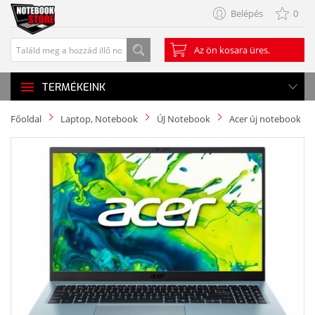
Belépés
0
Az ön kosara üres.
TERMÉKEINK
Főoldal
Laptop, Notebook
ÚJ Notebook
Acer új notebook