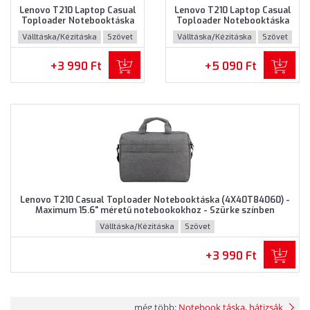
Lenovo T210 Laptop Casual
Lenovo T210 Laptop Casual
Toploader Notebooktáska
Toploader Notebooktáska
(GX40Q17231) - Maximum
(GX40Q17232) - Maximum
Válltáska/Kézitáska
Szövet
Válltáska/Kézitáska
Szövet
15.6" méretű notebookokhoz
15.6" méretű notebookokhoz
- Szürke színben
- Barna színben
+3 990 Ft
+5 090 Ft
Lenovo T210 Casual Toploader Notebooktáska (4X40T84060) -
Maximum 15.6" méretű notebookokhoz - Szürke színben
Válltáska/Kézitáska
Szövet
+3 990 Ft
még több:
Notebook táska, hátizsák