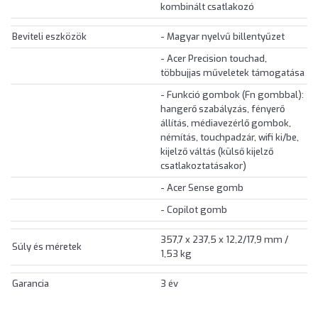
kombinált csatlakozó
Beviteli eszközök
- Magyar nyelvű billentyűzet
- Acer Precision touchad,
többujjas műveletek támogatása
- Funkció gombok (Fn gombbal):
hangerő szabályzás, fényerő
állítás, médiavezérlő gombok,
némítás, touchpadzár, wifi ki/be,
kijelző váltás (külső kijelző
csatlakoztatásakor)
- Acer Sense gomb
- Copilot gomb
357,7 x 237,5 x 12,2/17,9 mm /
Súly és méretek
1,53 kg
Garancia
3 év