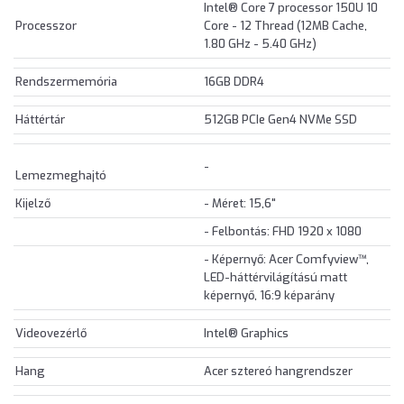
Intel® Core 7 processor 150U 10
Processzor
Core - 12 Thread (12MB Cache,
1.80 GHz - 5.40 GHz)
Rendszermemória
16GB DDR4
Háttértár
512GB PCIe Gen4 NVMe SSD
-
Lemezmeghajtó
Kijelző
- Méret: 15,6"
- Felbontás: FHD 1920 x 1080
- Képernyő: Acer Comfyview™,
LED-háttérvilágítású matt
képernyő, 16:9 képarány
Videovezérlő
Intel® Graphics
Hang
Acer sztereó hangrendszer