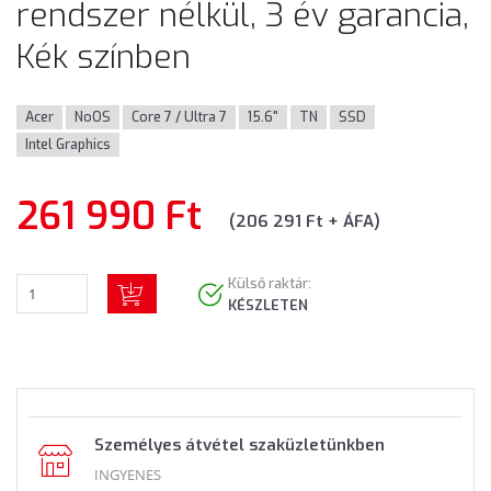
rendszer nélkül, 3 év garancia,
Kék színben
Acer
NoOS
Core 7 / Ultra 7
15.6"
TN
SSD
Intel Graphics
261 990 Ft
(206 291 Ft + ÁFA)
Külső raktár:
KÉSZLETEN
Személyes átvétel szaküzletünkben
INGYENES