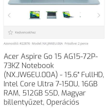
Kedvencekhez
Azonosító: #22876
Model:
NX.JW6EU.00A
Frissítve: 2 perce
Acer Aspire Go 15 AG15-72P-
73KZ Notebook
(NX.JW6EU.00A) - 15.6" FullHD,
Intel Core Ultra 7-150U, 16GB
RAM, 512GB SSD, Magyar
billentyűzet, Operációs