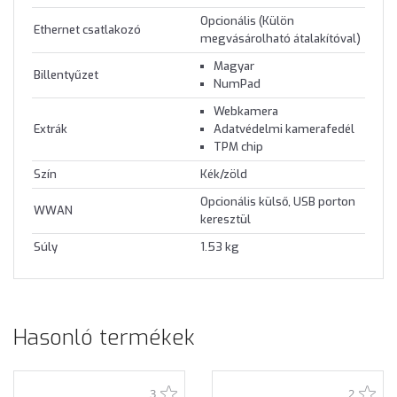
Opcionális (Külön
Ethernet csatlakozó
megvásárolható átalakítóval)
Magyar
Billentyűzet
NumPad
Webkamera
Extrák
Adatvédelmi kamerafedél
TPM chip
Szín
Kék/zöld
Opcionális külső, USB porton
WWAN
keresztül
Súly
1.53 kg
Hasonló termékek
3
2