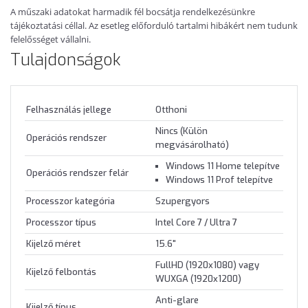
A műszaki adatokat harmadik fél bocsátja rendelkezésünkre
tájékoztatási céllal. Az esetleg előforduló tartalmi hibákért nem tudunk
felelősséget vállalni.
Tulajdonságok
Felhasználás jellege
Otthoni
Nincs (Külön
Operációs rendszer
megvásárolható)
Windows 11 Home telepítve
Operációs rendszer felár
Windows 11 Prof telepítve
Processzor kategória
Szupergyors
Processzor típus
Intel Core 7 / Ultra 7
Kijelző méret
15.6"
FullHD (1920x1080) vagy
Kijelző felbontás
WUXGA (1920x1200)
Anti-glare
Kijelző típus