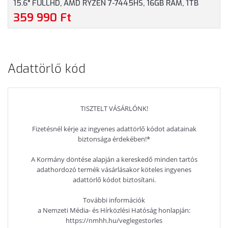
15.6" FULLHD, AMD RYZEN 7-7445HS, 16GB RAM, 1TB
SSD, NVIDIA GEFORCE RTX 4050 6GB, MAGYAR
359 990 Ft
BILLENTYŰZET, OPERÁCIÓS RENDSZER NÉLKÜL, 3 ÉV
GARANCIA, FEKETE SZÍNBEN
Adattörlő kód
TISZTELT VÁSÁRLÓNK!
Fizetésnél kérje az ingyenes adattörlő kódot adatainak
biztonsága érdekében!*
A Kormány döntése alapján a kereskedő minden tartós
adathordozó termék vásárlásakor köteles ingyenes
adattörlő kódot biztosítani.
További információk
a Nemzeti Média- és Hírközlési Hatóság honlapján:
https://nmhh.hu/veglegestorles