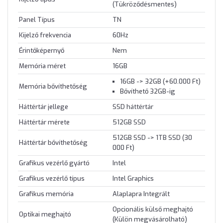
(Tükröződésmentes)
Panel Típus
TN
Kijelző frekvencia
60Hz
Érintőképernyő
Nem
Memória méret
16GB
16GB -> 32GB (+60.000 Ft)
Memória bővíthetőség
Bővíthető 32GB-ig
Háttértár jellege
SSD háttértár
Háttértár mérete
512GB SSD
512GB SSD -> 1TB SSD (30
Háttértár bővíthetőség
000 Ft)
Grafikus vezérlő gyártó
Intel
Grafikus vezérlő típus
Intel Graphics
Grafikus memória
Alaplapra Integrált
Opcionális külső meghajtó
Optikai meghajtó
(Külön megvásárolható)