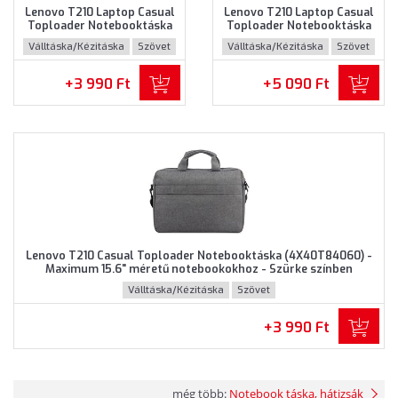
Lenovo T210 Laptop Casual
Lenovo T210 Laptop Casual
Toploader Notebooktáska
Toploader Notebooktáska
(GX40Q17231) - Maximum
(GX40Q17232) - Maximum
Válltáska/Kézitáska
Szövet
Válltáska/Kézitáska
Szövet
15.6" méretű notebookokhoz
15.6" méretű notebookokhoz
- Szürke színben
- Barna színben
+3 990 Ft
+5 090 Ft
Lenovo T210 Casual Toploader Notebooktáska (4X40T84060) -
Maximum 15.6" méretű notebookokhoz - Szürke színben
Válltáska/Kézitáska
Szövet
+3 990 Ft
még több:
Notebook táska, hátizsák