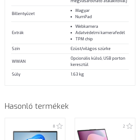
megvásárolható átalakítóval)
Magyar
Billentyűzet
NumPad
Webkamera
Extrák
Adatvédelmi kamerafedél
TPM chip
Szín
Ezüst/világos szürke
Opcionális külső, USB porton
WWAN
keresztül
Súly
1.63 kg
Hasonló termékek
8
2