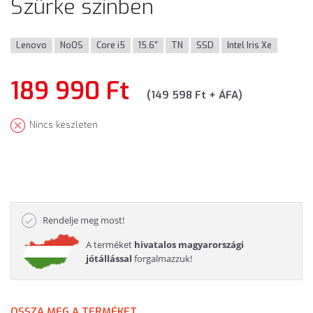
Szürke színben
Lenovo
NoOS
Core i5
15.6"
TN
SSD
Intel Iris Xe
189 990 Ft
(149 598 Ft + ÁFA)
Nincs készleten
Rendelje meg most!
A terméket
hivatalos magyarországi
jótállással
forgalmazzuk!
OSSZA MEG A TERMÉKET