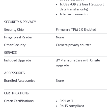
1x USB-C® 3.2 Gen 1 (support
data transfer only)
1x Power connector
SECURITY & PRIVACY
Security Chip
Firmware TPM 2.0 Enabled
Fingerprint Reader
None
Other Security
Camera privacy shutter
SERVICE
Included Upgrade
3Y Premium Care with Onsite
upgrade
ACCESSORIES
Bundled Accessories
None
CERTIFICATIONS
Green Certifications
ErP Lot 3
RoHS compliant