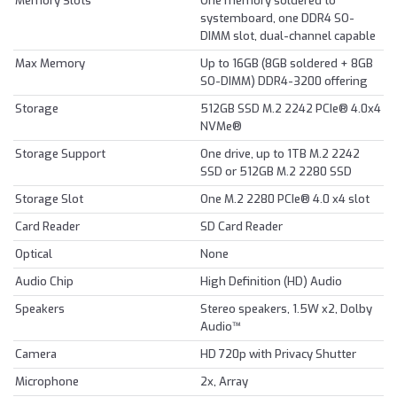
Memory Slots
One memory soldered to
systemboard, one DDR4 SO-
DIMM slot, dual-channel capable
Max Memory
Up to 16GB (8GB soldered + 8GB
SO-DIMM) DDR4-3200 offering
Storage
512GB SSD M.2 2242 PCIe® 4.0x4
NVMe®
Storage Support
One drive, up to 1TB M.2 2242
SSD or 512GB M.2 2280 SSD
Storage Slot
One M.2 2280 PCIe® 4.0 x4 slot
Card Reader
SD Card Reader
Optical
None
Audio Chip
High Definition (HD) Audio
Speakers
Stereo speakers, 1.5W x2, Dolby
Audio™
Camera
HD 720p with Privacy Shutter
Microphone
2x, Array