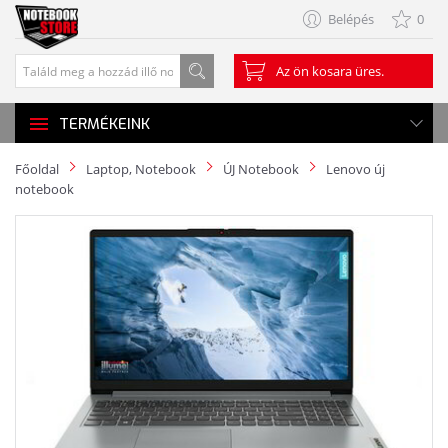
Belépés
0
Az ön kosara üres.
TERMÉKEINK
Főoldal
Laptop, Notebook
ÚJ Notebook
Lenovo új
notebook