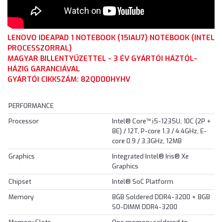
LENOVO IDEAPAD 1 NOTEBOOK (15IAU7) NOTEBOOK (INTEL
PROCESSZORRAL
)
MAGYAR BILLENTYŰZETTEL - 3 ÉV GYÁRTÓI HÁZTÓL-
HÁZIG GARANCIÁVAL
GYÁRTÓI CIKKSZÁM: 82QD00HYHV
PERFORMANCE
Processor
Intel® Core™ i5-1235U, 10C (2P +
8E) / 12T, P-core 1.3 / 4.4GHz, E-
core 0.9 / 3.3GHz, 12MB
Graphics
Integrated Intel® Iris® Xe
Graphics
Chipset
Intel® SoC Platform
Memory
8GB Soldered DDR4-3200 + 8GB
SO-DIMM DDR4-3200