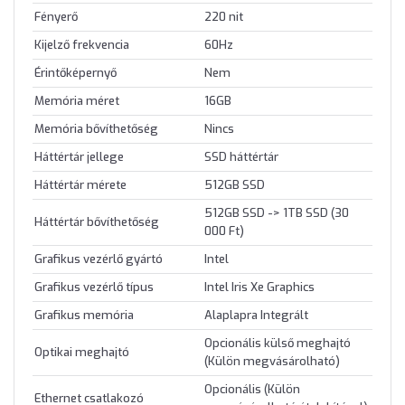
Fényerő
220 nit
Kijelző frekvencia
60Hz
Érintőképernyő
Nem
Memória méret
16GB
Memória bővíthetőség
Nincs
Háttértár jellege
SSD háttértár
Háttértár mérete
512GB SSD
512GB SSD -> 1TB SSD (30
Háttértár bővíthetőség
000 Ft)
Grafikus vezérlő gyártó
Intel
Grafikus vezérlő típus
Intel Iris Xe Graphics
Grafikus memória
Alaplapra Integrált
Opcionális külső meghajtó
Optikai meghajtó
(Külön megvásárolható)
Opcionális (Külön
Ethernet csatlakozó