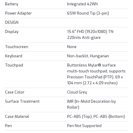
Battery
Integrated 42Wh
Power Adapter
65W Round Tip (3-pin)
DESIGN
Display
15.6" FHD (1920x1080) TN
220nits Anti-glare
Touchscreen
None
Keyboard
Non-backlit, Hungarian
Touchpad
Buttonless Mylar® surface
multi-touch touchpad, supports
Precision TouchPad (PTP), 69 x
104 mm (2.72 x 4.09 inches)
Case Color
Cloud Grey
Surface Treatment
IMR (In-Mold Decoration by
Roller)
Case Material
PC-ABS (Top), PC-ABS (Bottom)
Pen
Pen Not Supported