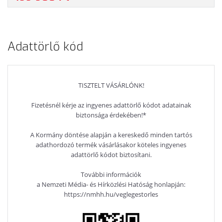
PROFESSIONAL, 3 ÉV GARANCIA, FEKETE SZÍNBEN
Adattörlő kód
TISZTELT VÁSÁRLÓNK!
Fizetésnél kérje az ingyenes adattörlő kódot adatainak
biztonsága érdekében!*
A Kormány döntése alapján a kereskedő minden tartós
adathordozó termék vásárlásakor köteles ingyenes
adattörlő kódot biztosítani.
További információk
a Nemzeti Média- és Hírközlési Hatóság honlapján:
https://nmhh.hu/veglegestorles