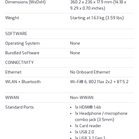
Dimensions (WxDxH)
360.2 x 236 x 17.9 mm (14.18 x
9.29 x 0.70 inches)
Weight
Starting at 1.63 kg (3.59 lbs)
SOFTWARE
Operating System
None
Bundled Software
None
CONNECTIVITY
Ethernet
No Onboard Ethernet
WLAN + Bluetooth
Wi-Fi® 6, 802.11ax 2x2 + BT5.2
WWAN
Non-WWAN
Standard Ports
1x HDMI® 1.4b
1x Headphone / microphone
combo jack (3.5mm)
1x Card reader
1x USB 2.0
1x USB 3.2 Gen 1