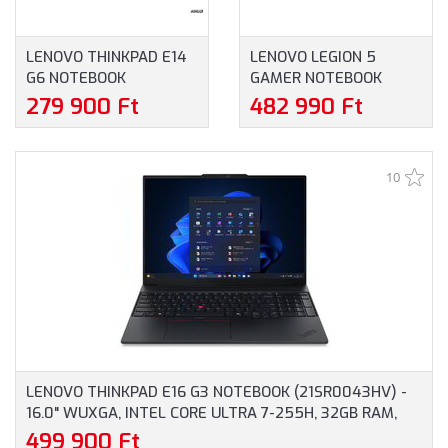
LENOVO THINKPAD E14
LENOVO LEGION 5
G6 NOTEBOOK
GAMER NOTEBOOK
(21M3002FCX) - 14.0"
(83DG00FNHV) - 16.0"
279 900 Ft
482 990 Ft
WUXGA, AMD RYZEN 5-
WQXGA, INTEL CORE I5-
7535HS, 16GB RAM,
13450HX, 16GB RAM,
512GB SSD, ANGOL
512GB SSD, NVIDIA
10
BILLENTYŰZET,
GEFORCE RTX 4050
WINDOWS 11
6GB, MAGYAR
PROFESSIONAL, 3 ÉV
BILLENTYŰZET,
GARANCIA, FEKETE
OPERÁCIÓS RENDSZER
SZÍNBEN
NÉLKÜL, 3 ÉV GARANCIA,
SZÜRKE SZÍNBEN
LENOVO THINKPAD E16 G3 NOTEBOOK (21SR0043HV) -
16.0" WUXGA, INTEL CORE ULTRA 7-255H, 32GB RAM,
1TB SSD, MAGYAR BILLENTYŰZET, WINDOWS 11
499 900 Ft