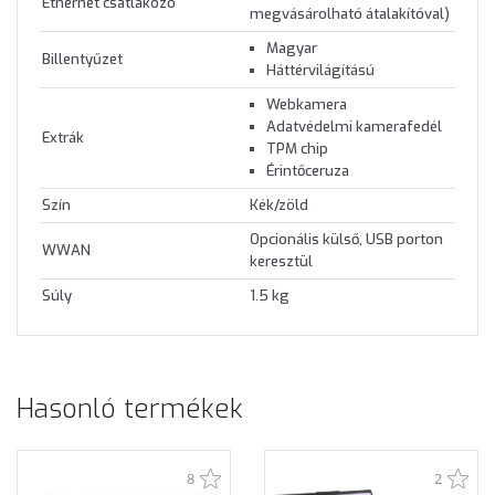
Ethernet csatlakozó
megvásárolható átalakítóval)
Magyar
Billentyűzet
Háttérvilágítású
Webkamera
Adatvédelmi kamerafedél
Extrák
TPM chip
Érintőceruza
Szín
Kék/zöld
Opcionális külső, USB porton
WWAN
keresztül
Súly
1.5 kg
Hasonló termékek
8
2