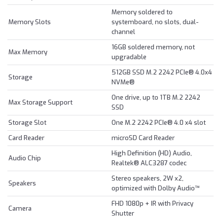
Memory soldered to
Memory Slots
systemboard, no slots, dual-
channel
16GB soldered memory, not
Max Memory
upgradable
512GB SSD M.2 2242 PCIe® 4.0x4
Storage
NVMe®
One drive, up to 1TB M.2 2242
Max Storage Support
SSD
Storage Slot
One M.2 2242 PCIe® 4.0 x4 slot
Card Reader
microSD Card Reader
High Definition (HD) Audio,
Audio Chip
Realtek® ALC3287 codec
Stereo speakers, 2W x2,
Speakers
optimized with Dolby Audio™
FHD 1080p + IR with Privacy
Camera
Shutter