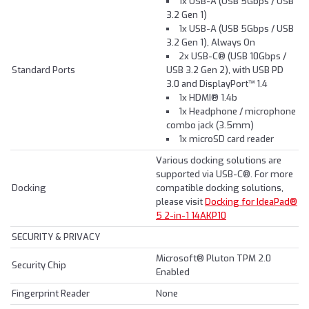
1x USB-A (USB 5Gbps / USB
3.2 Gen 1)
1x USB-A (USB 5Gbps / USB
3.2 Gen 1), Always On
2x USB-C® (USB 10Gbps /
Standard Ports
USB 3.2 Gen 2), with USB PD
3.0 and DisplayPort™ 1.4
1x HDMI® 1.4b
1x Headphone / microphone
combo jack (3.5mm)
1x microSD card reader
Various docking solutions are
supported via USB-C®. For more
Docking
compatible docking solutions,
please visit
Docking for IdeaPad®
5 2-in-1 14AKP10
SECURITY & PRIVACY
Microsoft® Pluton TPM 2.0
Security Chip
Enabled
Fingerprint Reader
None