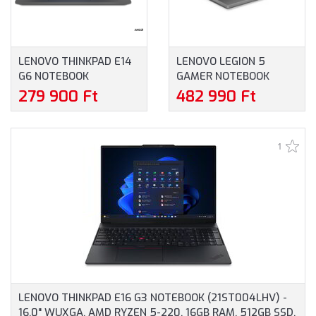
LENOVO THINKPAD E14
LENOVO LEGION 5
G6 NOTEBOOK
GAMER NOTEBOOK
(21M3002FCX) - 14.0"
(83DG00FNHV) - 16.0"
279 900 Ft
482 990 Ft
WUXGA, AMD RYZEN 5-
WQXGA, INTEL CORE I5-
7535HS, 16GB RAM,
13450HX, 16GB RAM,
512GB SSD, ANGOL
512GB SSD, NVIDIA
1
BILLENTYŰZET,
GEFORCE RTX 4050
WINDOWS 11
6GB, MAGYAR
PROFESSIONAL, 3 ÉV
BILLENTYŰZET,
GARANCIA, FEKETE
OPERÁCIÓS RENDSZER
SZÍNBEN
NÉLKÜL, 3 ÉV GARANCIA,
SZÜRKE SZÍNBEN
LENOVO THINKPAD E16 G3 NOTEBOOK (21ST004LHV) -
16.0" WUXGA, AMD RYZEN 5-220, 16GB RAM, 512GB SSD,