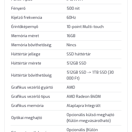
Fényerő
500 nit
Kijelző frekvencia
60Hz
Érintőképernyő
10-point Multi-touch
Memória méret
16GB
Memória bővíthetőség
Nincs
Háttértár jellege
SSD háttértár
Háttértár mérete
512GB SSD
512GB SSD -> 1TB SSD (30
Háttértár bővíthetőség
000 Ft)
Grafikus vezérlő gyártó
AMD
Grafikus vezérlő típus
AMD Radeon 840M
Grafikus memória
Alaplapra Integrált
Opcionális külső meghajtó
Optikai meghajtó
(Külön megvásárolható)
Opcionális (Külön