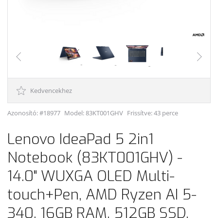
Kedvencekhez
Azonosító: #18977
Model:
83KT001GHV
Frissítve: 43 perce
Lenovo IdeaPad 5 2in1
Notebook (83KT001GHV) -
14.0" WUXGA OLED Multi-
touch+Pen, AMD Ryzen AI 5-
340, 16GB RAM, 512GB SSD,