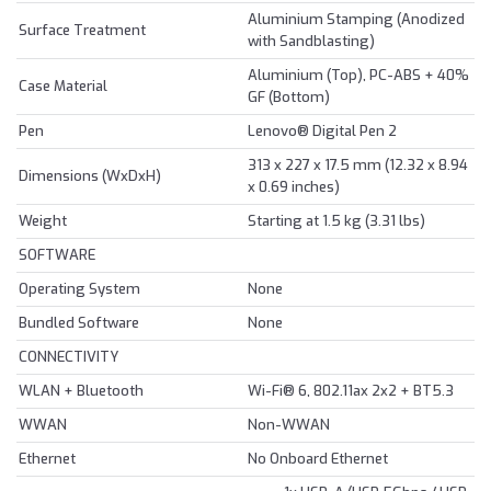
Aluminium Stamping (Anodized
Surface Treatment
with Sandblasting)
Aluminium (Top), PC-ABS + 40%
Case Material
GF (Bottom)
Pen
Lenovo® Digital Pen 2
313 x 227 x 17.5 mm (12.32 x 8.94
Dimensions (WxDxH)
x 0.69 inches)
Weight
Starting at 1.5 kg (3.31 lbs)
SOFTWARE
Operating System
None
Bundled Software
None
CONNECTIVITY
WLAN + Bluetooth
Wi-Fi® 6, 802.11ax 2x2 + BT5.3
WWAN
Non-WWAN
Ethernet
No Onboard Ethernet