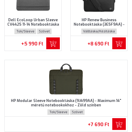
Dell EcoLoop Urban Sleeve
HP Renew Business
CV4425 11-14 Notebooktáska
Notebooktáska (3E5F9AA) -
(460-BDWQ) - Maximum 14"
Maximum 14.0" méretű
Tok/Sleeve
Szövet
Válltáska/Kézitáska
méretű notebookokhoz,
notebookokhoz - Fekete
Szürke színben
színben
Újrahasznosított műanyag
+5 990 Ft
+8 690 Ft
HP Modular Sleeve Notebooktáska (9J499AA) - Maximum 14"
méretű notebookokhoz - Zöld színben
Tok/Sleeve
Szövet
+7 690 Ft