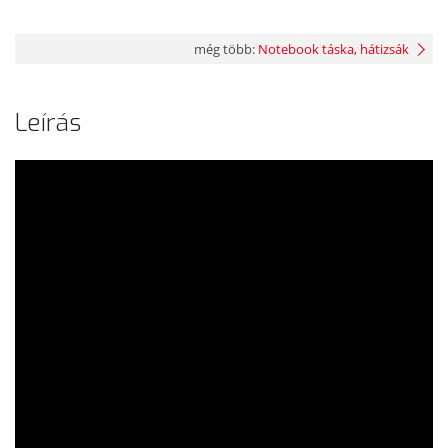
még több:
Notebook táska, hátizsák
Leírás