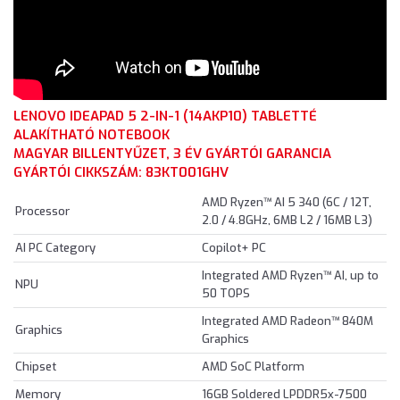
LENOVO IDEAPAD 5 2-IN-1 (14AKP10) TABLETTÉ
ALAKÍTHATÓ NOTEBOOK
MAGYAR BILLENTYŰZET, 3 ÉV GYÁRTÓI GARANCIA
GYÁRTÓI CIKKSZÁM: 83KT001GHV
AMD Ryzen™ AI 5 340 (6C / 12T,
Processor
2.0 / 4.8GHz, 6MB L2 / 16MB L3)
AI PC Category
Copilot+ PC
Integrated AMD Ryzen™ AI, up to
NPU
50 TOPS
Integrated AMD Radeon™ 840M
Graphics
Graphics
Chipset
AMD SoC Platform
Memory
16GB Soldered LPDDR5x-7500