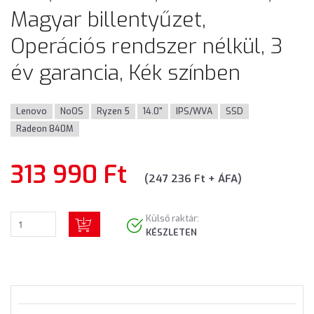
Magyar billentyűzet,
Operációs rendszer nélkül, 3
év garancia, Kék színben
Lenovo
NoOS
Ryzen 5
14.0"
IPS/WVA
SSD
Radeon 840M
313 990 Ft
(247 236 Ft + ÁFA)
Külső raktár:
KÉSZLETEN