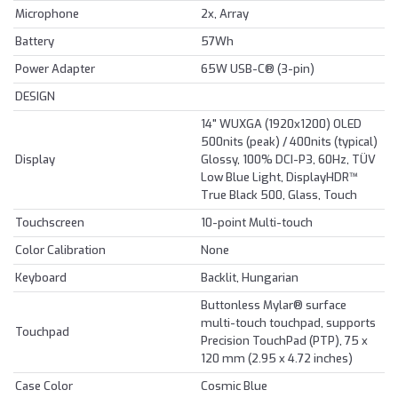
Microphone
2x, Array
Battery
57Wh
Power Adapter
65W USB-C® (3-pin)
DESIGN
14" WUXGA (1920x1200) OLED
500nits (peak) / 400nits (typical)
Display
Glossy, 100% DCI-P3, 60Hz, TÜV
Low Blue Light, DisplayHDR™
True Black 500, Glass, Touch
Touchscreen
10-point Multi-touch
Color Calibration
None
Keyboard
Backlit, Hungarian
Buttonless Mylar® surface
multi-touch touchpad, supports
Touchpad
Precision TouchPad (PTP), 75 x
120 mm (2.95 x 4.72 inches)
Case Color
Cosmic Blue