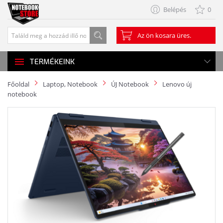
Belépés
0
Az ön kosara üres.
TERMÉKEINK
Főoldal
Laptop, Notebook
ÚJ Notebook
Lenovo új
notebook