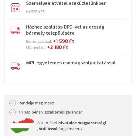
Személyes átvétel szaküzletünkben
INGYENES
Házhoz szállítás DPD-vel az ország
bármely településére
+1 590 Ft
Előreutalással:
+2 180 Ft
Utánvéttel:
MPL egyetemes csomagszolgáltatással
Rendelje meg most!
14 nap pénz visszafizetési garancia*
A terméket
hivatalos magyarországi
jótállással
forgalmazzuk!