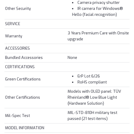
Camera privacy shutter
Other Security
IR camera for Windows®
Hello (facial recognition)
SERVICE
3 Years Premium Care with Onsite
Warranty
upgrade
ACCESSORIES
Bundled Accessories
None
CERTIFICATIONS
ErP Lot 6/26
Green Certifications
RoHS compliant
Models with OLED panel: TÜV
Other Certifications
Rheinland® Low Blue Light
(Hardware Solution)
MIL-STD-810H military test
Mil-Spec Test
passed (21 test items)
MODEL INFORMATION