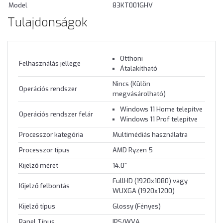
Model
83KT001GHV
Tulajdonságok
Otthoni
Felhasználás jellege
Átalakítható
Nincs (Külön
Operációs rendszer
megvásárolható)
Windows 11 Home telepítve
Operációs rendszer felár
Windows 11 Prof telepítve
Processzor kategória
Multimédiás használatra
Processzor típus
AMD Ryzen 5
Kijelző méret
14.0"
FullHD (1920x1080) vagy
Kijelző felbontás
WUXGA (1920x1200)
Kijelző típus
Glossy (Fényes)
Panel Típus
IPS/WVA