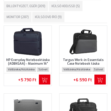
BILLENTYŰZET, EGÉR (309)
KÜLSŐ HDD/SSD (5)
MONITOR (287)
KÜLSŐ DVD ÍRÓ (9)
HP Everyday Notebooktáska
Targus Work-in Essentials
(A08KGAA) - Maximum 14"
Case Notebook táska
méretű notebookokhoz
(TED007GL) - Maximum 14.0"
Válltáska/Kézitáska
Szövet
Válltáska/Kézitáska
Szövet
méretű notebokhoz -
Fekete-szürke színben
+5 790 Ft
+6 590 Ft