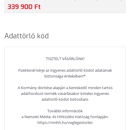
MAGYAR BILLENTYŰZET, WINDOWS 11 PROFESSIONAL, 3
339 900 Ft
ÉV GARANCIA, FEKETE SZÍNBEN
Adattörlő kód
TISZTELT VÁSÁRLÓNK!
Fizetésnél kérje az ingyenes adattörlő kódot adatainak
biztonsága érdekében!*
A Kormány döntése alapján a kereskedő minden tartós
adathordozó termék vásárlásakor köteles ingyenes
adattörlő kódot biztosítani.
További információk
a Nemzeti Média- és Hírközlési Hatóság honlapján:
https://nmhh.hu/veglegestorles