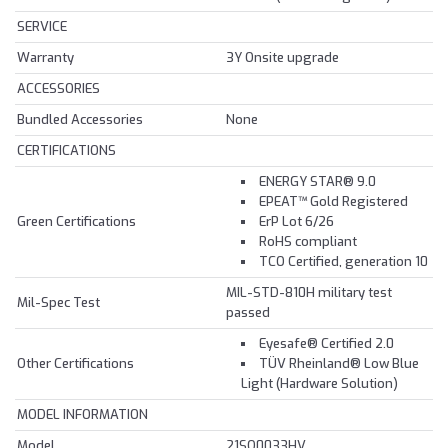
SERVICE
Warranty
3Y Onsite upgrade
ACCESSORIES
Bundled Accessories
None
CERTIFICATIONS
ENERGY STAR® 9.0
EPEAT™ Gold Registered
Green Certifications
ErP Lot 6/26
RoHS compliant
TCO Certified, generation 10
MIL-STD-810H military test
Mil-Spec Test
passed
Eyesafe® Certified 2.0
Other Certifications
TÜV Rheinland® Low Blue
Light (Hardware Solution)
MODEL INFORMATION
Model
21SQ0033HV