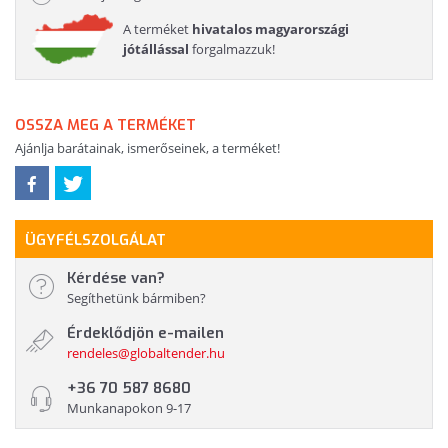
A terméket
hivatalos magyarországi
jótállással
forgalmazzuk!
OSSZA MEG A TERMÉKET
Ajánlja barátainak, ismerőseinek, a terméket!
ÜGYFÉLSZOLGÁLAT
Kérdése van?
Segíthetünk bármiben?
Érdeklődjön e-mailen
rendeles@globaltender.hu
+36 70 587 8680
Munkanapokon 9-17