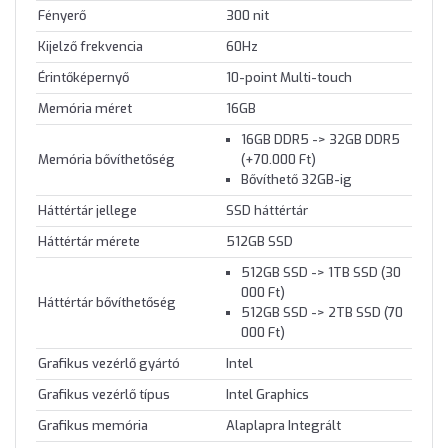
Fényerő
300 nit
Kijelző frekvencia
60Hz
Érintőképernyő
10-point Multi-touch
Memória méret
16GB
16GB DDR5 -> 32GB DDR5
Memória bővíthetőség
(+70.000 Ft)
Bővíthető 32GB-ig
Háttértár jellege
SSD háttértár
Háttértár mérete
512GB SSD
512GB SSD -> 1TB SSD (30
000 Ft)
Háttértár bővíthetőség
512GB SSD -> 2TB SSD (70
000 Ft)
Grafikus vezérlő gyártó
Intel
Grafikus vezérlő típus
Intel Graphics
Grafikus memória
Alaplapra Integrált