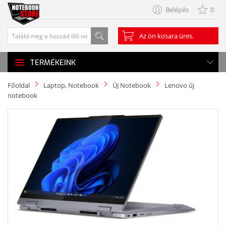
Belépés
0
Az ön kosara üres.
TERMÉKEINK
Főoldal
Laptop, Notebook
ÚJ Notebook
Lenovo új
notebook