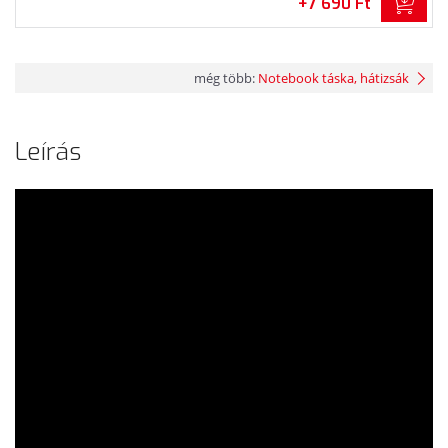
+7 690 Ft
még több:
Notebook táska, hátizsák
Leírás