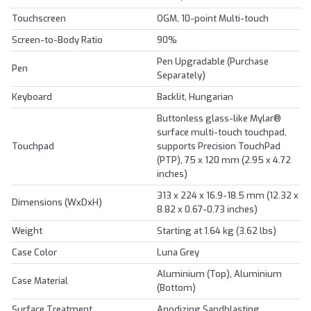
Touchscreen
OGM, 10-point Multi-touch
Screen-to-Body Ratio
90%
Pen Upgradable (Purchase
Pen
Separately)
Keyboard
Backlit, Hungarian
Buttonless glass-like Mylar®
surface multi-touch touchpad,
Touchpad
supports Precision TouchPad
(PTP), 75 x 120 mm (2.95 x 4.72
inches)
313 x 224 x 16.9-18.5 mm (12.32 x
Dimensions (WxDxH)
8.82 x 0.67-0.73 inches)
Weight
Starting at 1.64 kg (3.62 lbs)
Case Color
Luna Grey
Aluminium (Top), Aluminium
Case Material
(Bottom)
Surface Treatment
Anodizing Sandblasting