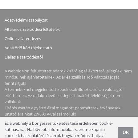
Adatvédelmi szabályzat
Általános Szerződési feltételek
Online vitarendezés
Adattörlő kód tájékoztató
Elállás a szerződéstől
A weboldalon feltüntetett adatok kizárólag tájékoztató jellegűek, nem
minősülnek ajánlattételnek. Az ár és szállítási idő változás jogát
fenntartjuk!
A termékeknél megjelenített képek csak illusztrációk, a valóságtól
eltérhetnek. Az oldalon lévő esetleges hibákért felelősséget nem
vállalunk.
Eltérés esetén a gyártó által megadott paraméterek érvényesek!
Bruttó árainkat 27% ÁFÁ-val számoljuk!
Ez a webhely a böngészés tökéletesítése érdekében cookie-
kat használ. Ha bővebb információkat szeretne kapni a
Copyright © 2026 NotebookStore. Minden jog fenntartva!
OK
cookie-k használatáról és arról, hogyan módosíthatja a