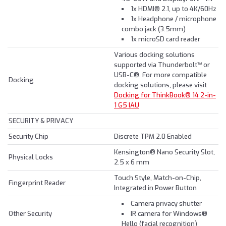
1x HDMI® 2.1, up to 4K/60Hz
1x Headphone / microphone
combo jack (3.5mm)
1x microSD card reader
Various docking solutions
supported via Thunderbolt™ or
USB-C®. For more compatible
Docking
docking solutions, please visit
Docking for ThinkBook® 14 2-in-
1 G5 IAU
SECURITY & PRIVACY
Security Chip
Discrete TPM 2.0 Enabled
Kensington® Nano Security Slot,
Physical Locks
2.5 x 6 mm
Touch Style, Match-on-Chip,
Fingerprint Reader
Integrated in Power Button
Camera privacy shutter
Other Security
IR camera for Windows®
Hello (facial recognition)