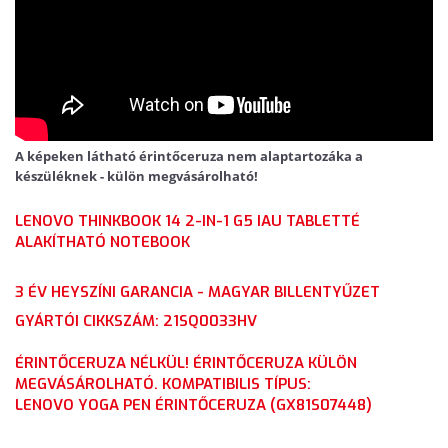
A képeken látható érintőceruza nem alaptartozáka a
készüléknek - külön megvásárolható!
LENOVO THINKBOOK 14 2-IN-1 G5 IAU TABLETTÉ
ALAKÍTHATÓ NOTEBOOK
3 ÉV HEYSZÍNI GARANCIA - MAGYAR BILLENTYŰZET
GYÁRTÓI CIKKSZÁM:
21SQ0033HV
ÉRINTŐCERUZA NÉLKÜL!
ÉRINTŐCERUZA KÜLÖN
MEGVÁSÁROLHATÓ. KOMPATIBILIS TÍPUS:
LENOVO YOGA PEN ÉRINTŐCERUZA (GX81S07448)