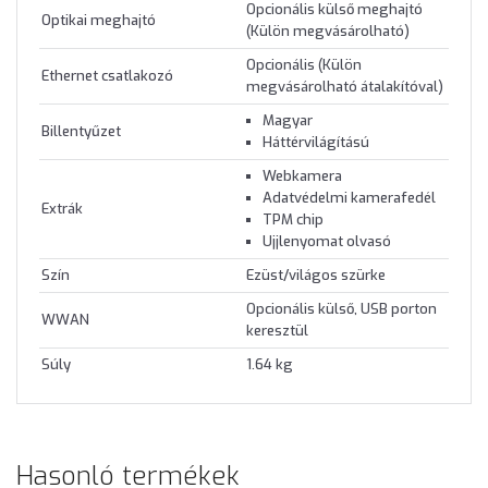
Opcionális külső meghajtó
Optikai meghajtó
(Külön megvásárolható)
Opcionális (Külön
Ethernet csatlakozó
megvásárolható átalakítóval)
Magyar
Billentyűzet
Háttérvilágítású
Webkamera
Adatvédelmi kamerafedél
Extrák
TPM chip
Ujjlenyomat olvasó
Szín
Ezüst/világos szürke
Opcionális külső, USB porton
WWAN
keresztül
Súly
1.64 kg
Hasonló termékek