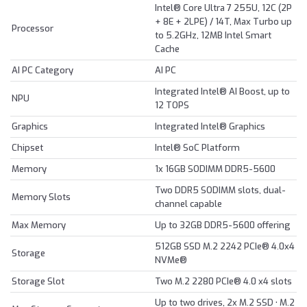
Intel® Core Ultra 7 255U, 12C (2P
+ 8E + 2LPE) / 14T, Max Turbo up
Processor
to 5.2GHz, 12MB Intel Smart
Cache
AI PC Category
AI PC
Integrated Intel® AI Boost, up to
NPU
12 TOPS
Graphics
Integrated Intel® Graphics
Chipset
Intel® SoC Platform
Memory
1x 16GB SODIMM DDR5-5600
Two DDR5 SODIMM slots, dual-
Memory Slots
channel capable
Max Memory
Up to 32GB DDR5-5600 offering
512GB SSD M.2 2242 PCIe® 4.0x4
Storage
NVMe®
Storage Slot
Two M.2 2280 PCIe® 4.0 x4 slots
Up to two drives, 2x M.2 SSD • M.2