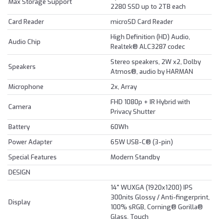
Max Storage Support
2280 SSD up to 2TB each
Card Reader
microSD Card Reader
High Definition (HD) Audio,
Audio Chip
Realtek® ALC3287 codec
Stereo speakers, 2W x2, Dolby
Speakers
Atmos®, audio by HARMAN
Microphone
2x, Array
FHD 1080p + IR Hybrid with
Camera
Privacy Shutter
Battery
60Wh
Power Adapter
65W USB-C® (3-pin)
Special Features
Modern Standby
DESIGN
14" WUXGA (1920x1200) IPS
300nits Glossy / Anti-fingerprint,
Display
100% sRGB, Corning® Gorilla®
Glass, Touch