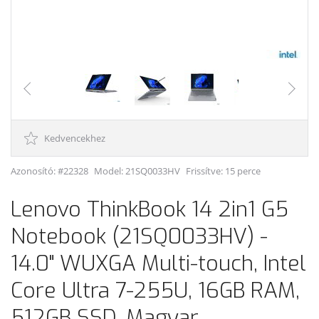
Kedvencekhez
Azonosító: #22328
Model:
21SQ0033HV
Frissítve: 15 perce
Lenovo ThinkBook 14 2in1 G5
Notebook (21SQ0033HV) -
14.0" WUXGA Multi-touch, Intel
Core Ultra 7-255U, 16GB RAM,
512GB SSD, Magyar