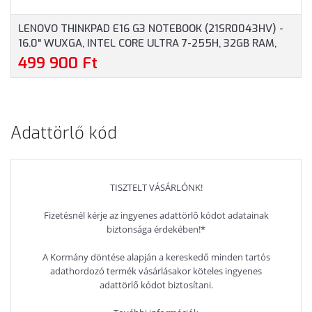
LENOVO THINKPAD E16 G3 NOTEBOOK (21SR0043HV) -
16.0" WUXGA, INTEL CORE ULTRA 7-255H, 32GB RAM,
1TB SSD, MAGYAR BILLENTYŰZET, WINDOWS 11
499 900 Ft
PROFESSIONAL, 3 ÉV GARANCIA, FEKETE SZÍNBEN
Adattörlő kód
TISZTELT VÁSÁRLÓNK!
Fizetésnél kérje az ingyenes adattörlő kódot adatainak
biztonsága érdekében!*
A Kormány döntése alapján a kereskedő minden tartós
adathordozó termék vásárlásakor köteles ingyenes
adattörlő kódot biztosítani.