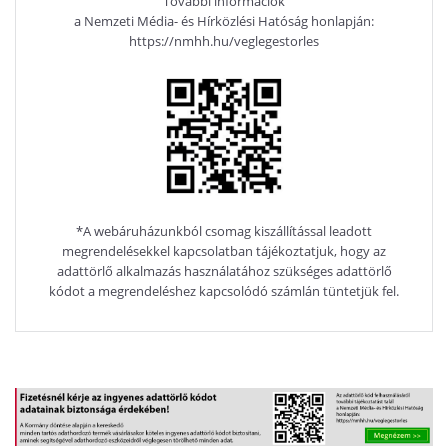
További információk
a Nemzeti Média- és Hírközlési Hatóság honlapján:
https://nmhh.hu/veglegestorles
*A webáruházunkból csomag kiszállítással leadott
megrendelésekkel kapcsolatban tájékoztatjuk, hogy az
adattörlő alkalmazás használatához szükséges adattörlő
kódot a megrendeléshez kapcsolódó számlán tüntetjük fel.