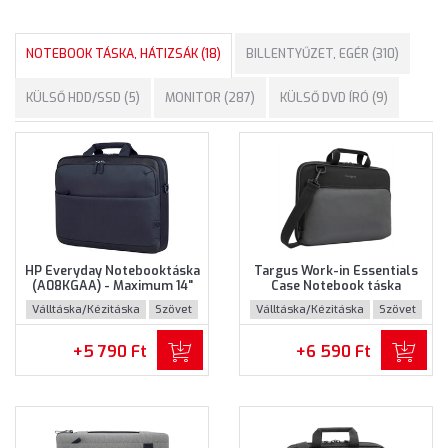
NOTEBOOK TÁSKA, HÁTIZSÁK (18)
BILLENTYŰZET, EGÉR (310)
KÜLSŐ HDD/SSD (5)
MONITOR (287)
KÜLSŐ DVD ÍRÓ (9)
HP Everyday Notebooktáska
Targus Work-in Essentials
(A08KGAA) - Maximum 14"
Case Notebook táska
méretű notebookokhoz
(TED007GL) - Maximum 14.0"
Válltáska/Kézitáska
Szövet
Válltáska/Kézitáska
Szövet
méretű notebokhoz -
Fekete-szürke színben
+5 790 Ft
+6 590 Ft