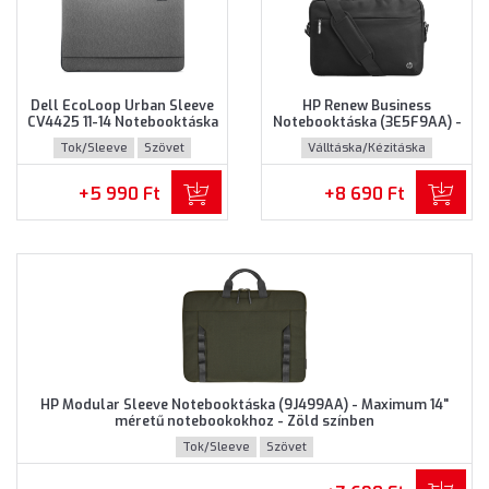
Dell EcoLoop Urban Sleeve
HP Renew Business
CV4425 11-14 Notebooktáska
Notebooktáska (3E5F9AA) -
(460-BDWQ) - Maximum 14"
Maximum 14.0" méretű
Tok/Sleeve
Szövet
Válltáska/Kézitáska
méretű notebookokhoz,
notebookokhoz - Fekete
Szürke színben
színben
Újrahasznosított műanyag
+5 990 Ft
+8 690 Ft
HP Modular Sleeve Notebooktáska (9J499AA) - Maximum 14"
méretű notebookokhoz - Zöld színben
Tok/Sleeve
Szövet