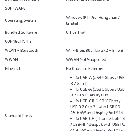
SOFTWARE
Windows® 11 Pro, Hungarian /
Operating System
English
Bundled Software
Office Trial
CONNECTIVITY
WLAN + Bluetooth
Wi-Fi® 6E, 802.11ax 2x2 + BT5.3
WWAN
WWAN Not Supported
Ethernet
No Onboard Ethernet
1x USB-A (USB 5Gbps / USB
3.2 Gen 1)
1x USB-A (USB 5Gbps / USB
3.2 Gen 1), Always On
1x USB-C® (USB 10Gbps /
USB 3.2 Gen 2), with USB PD
45-65W and DisplayPort™ 1.4
Standard Ports
1x USB-C® (Thunderbolt™ 4
/ USB4® 40Gbps), with USB PD
45-65W and DisplayPort™ 1.4