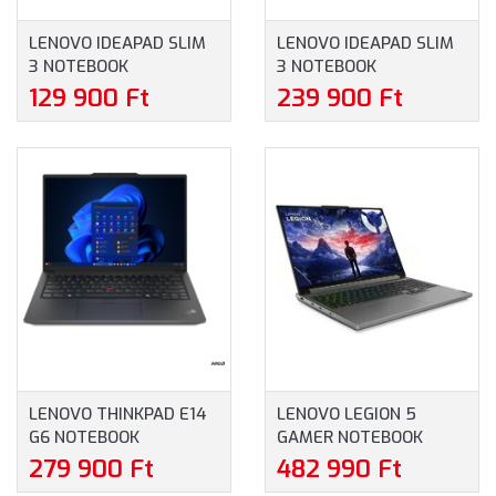
LENOVO IDEAPAD SLIM
LENOVO IDEAPAD SLIM
3 NOTEBOOK
3 NOTEBOOK
(82XB00F6HV) - 15.6"
(82XQ00TVHV) - 15.6"
129 900 Ft
239 900 Ft
FULLHD, INTEL N100,
FULLHD, AMD RYZEN 5-
4GB RAM, 128GB UFS,
7520U, 16GB RAM,
MAGYAR BILLENTYŰZET,
512GB SSD, MAGYAR
WINDOWS 11 HOME, 2
BILLENTYŰZET,
ÉV GARANCIA, SZÜRKE
WINDOWS 11 HOME, 3
SZÍNBEN
ÉV GARANCIA, SZÜRKE
SZÍNBEN
LENOVO THINKPAD E14
LENOVO LEGION 5
G6 NOTEBOOK
GAMER NOTEBOOK
(21M3002FCX) - 14.0"
(83DG00FNHV) - 16.0"
279 900 Ft
482 990 Ft
WUXGA, AMD RYZEN 5-
WQXGA, INTEL CORE I5-