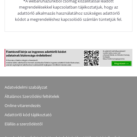
*A webáruházunkból csomag kiszállítással leadott
megrendelésekkel kapcsolatban tájékoztatjuk, hogy az
adattörlő alkalmazás használatához szükséges adattörlő
kódot a megrendeléshez kapcsolódó számlán tüntetjük fel.
Adatvédelmi szabályzat
Általános Szerződési feltételek
Online vitarendezés
Adattörlő kód tájékoztató
Elállás a szerződéstől