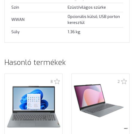
Szín
Ezüst/világos szürke
Opcionális külső, USB porton
WWAN
keresztül
Súly
1.36 kg
Hasonló termékek
8
2