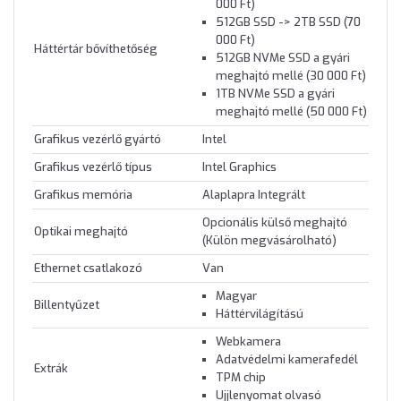
000 Ft)
512GB SSD -> 2TB SSD (70
000 Ft)
Háttértár bővíthetőség
512GB NVMe SSD a gyári
meghajtó mellé (30 000 Ft)
1TB NVMe SSD a gyári
meghajtó mellé (50 000 Ft)
Grafikus vezérlő gyártó
Intel
Grafikus vezérlő típus
Intel Graphics
Grafikus memória
Alaplapra Integrált
Opcionális külső meghajtó
Optikai meghajtó
(Külön megvásárolható)
Ethernet csatlakozó
Van
Magyar
Billentyűzet
Háttérvilágítású
Webkamera
Adatvédelmi kamerafedél
Extrák
TPM chip
Ujjlenyomat olvasó