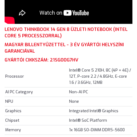
LENOVO THINKBOOK 14 GEN 8 ÜZLETI NOTEBOOK (INTEL
CORE 5 PROCESSZORRAL)
MAGYAR BILLENTYŰZETTEL - 3 ÉV GYÁRTÓI HELYSZÍNI
GARANCIÁVAL
GYÁRTÓI CIKKSZÁM: 21SG00G7HV
Intel® Core 5 210H, 8C (4P + 4E) /
Processor
12T, P-core 2.2 / 4.8GHz, E-core
1.6 / 3.6GHz, 12MB
AI PC Category
Non-AI PC
NPU
None
Graphics
Integrated Intel® Graphics
Chipset
Intel® SoC Platform
Memory
1x 16GB SO-DIMM DDR5-5600