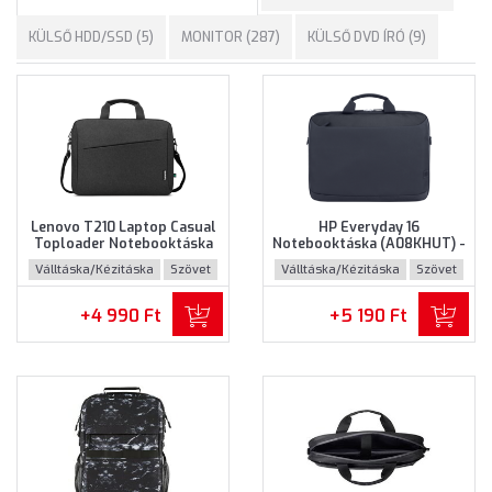
KÜLSŐ HDD/SSD (5)
MONITOR (287)
KÜLSŐ DVD ÍRÓ (9)
Lenovo T210 Laptop Casual
HP Everyday 16
Toploader Notebooktáska
Notebooktáska (A08KHUT) -
(GX41L83769) - Maximum
Maximum 16" méretű
Válltáska/Kézitáska
Szövet
Válltáska/Kézitáska
Szövet
15.6" méretű notebookokhoz
notebookokhoz - Szürke
- Fekete színben
színben
+4 990 Ft
+5 190 Ft