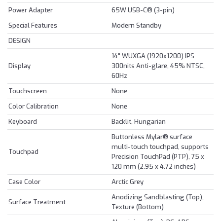
Power Adapter
65W USB-C® (3-pin)
Special Features
Modern Standby
DESIGN
14" WUXGA (1920x1200) IPS
Display
300nits Anti-glare, 45% NTSC,
60Hz
Touchscreen
None
Color Calibration
None
Keyboard
Backlit, Hungarian
Buttonless Mylar® surface
multi-touch touchpad, supports
Touchpad
Precision TouchPad (PTP), 75 x
120 mm (2.95 x 4.72 inches)
Case Color
Arctic Grey
Anodizing Sandblasting (Top),
Surface Treatment
Texture (Bottom)