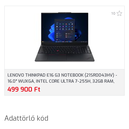
7535HS, 16GB RAM,
13450HX, 16GB RAM,
512GB SSD, ANGOL
512GB SSD, NVIDIA
10
BILLENTYŰZET,
GEFORCE RTX 4050
WINDOWS 11
6GB, MAGYAR
PROFESSIONAL, 3 ÉV
BILLENTYŰZET,
GARANCIA, FEKETE
OPERÁCIÓS RENDSZER
SZÍNBEN
NÉLKÜL, 3 ÉV GARANCIA,
SZÜRKE SZÍNBEN
LENOVO THINKPAD E16 G3 NOTEBOOK (21SR0043HV) -
16.0" WUXGA, INTEL CORE ULTRA 7-255H, 32GB RAM,
1TB SSD, MAGYAR BILLENTYŰZET, WINDOWS 11
499 900 Ft
PROFESSIONAL, 3 ÉV GARANCIA, FEKETE SZÍNBEN
Adattörlő kód