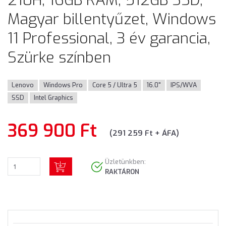
Magyar billentyűzet, Windows
11 Professional, 3 év garancia,
Szürke színben
Lenovo
Windows Pro
Core 5 / Ultra 5
16.0"
IPS/WVA
SSD
Intel Graphics
369 900 Ft
(291 259 Ft + ÁFA)
Üzletünkben:
RAKTÁRON