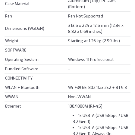
Aluminium (Top), PC-ABS
Case Material
(Bottom)
Pen
Pen Not Supported
313.5 x 224 x 17.5 mm (12.34 x
Dimensions (WxDxH)
8.82 x 0.69 inches)
Weight
Starting at 1.36 kg (2.99 lbs)
SOFTWARE
Operating System
Windows 11 Professional
Bundled Software
-
CONNECTIVITY
WLAN + Bluetooth
Wi-Fi® 6E, 802.11ax 2x2 + BT5.3
WWAN
Non-WWAN
Ethernet
100/1000M (RJ-45)
1x USB-A (USB 5Gbps / USB
3.2 Gen 1)
1x USB-A (USB 5Gbps / USB
3.2 Gen 1), Always On