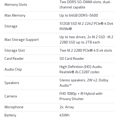
Two DDR5 SO-DIMM slots, dual-
Memory Slots
channel capable
Max Memory
Up to 64GB DDR5-5600
512GB SSD M.2 2242 PCIe® 4.0x4
Storage
NVMe®
Up to two drives, 2x M.2 SSD • M.2
Max Storage Support
2280 SSD up to 2TB each
Storage Slot
Two M.2 2280 PCIe® 4.0 x4 slots
Card Reader
SD Card Reader
High Definition (HD) Audio,
Audio Chip
Realtek® ALC3287 codec
Stereo speakers, 2W x2, Dolby
Speakers
Audio™
FHD 1080p + IR Hybrid with
Camera
Privacy Shutter
Microphone
2x, Array
Battery
45Wh