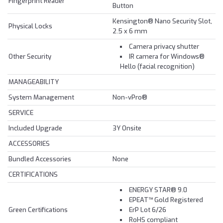
Fingerprint Reader
Button
Kensington® Nano Security Slot,
Physical Locks
2.5 x 6 mm
Camera privacy shutter
Other Security
IR camera for Windows®
Hello (facial recognition)
MANAGEABILITY
System Management
Non-vPro®
SERVICE
Included Upgrade
3Y Onsite
ACCESSORIES
Bundled Accessories
None
CERTIFICATIONS
ENERGY STAR® 9.0
EPEAT™ Gold Registered
Green Certifications
ErP Lot 6/26
RoHS compliant