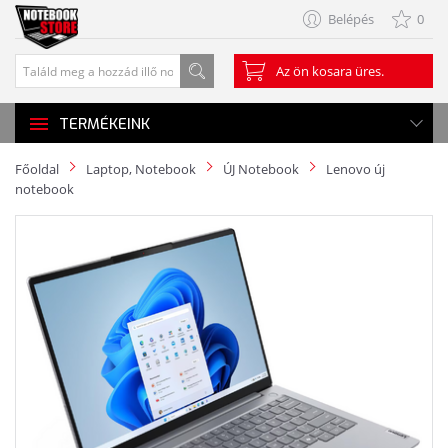
Belépés
0
Az ön kosara üres.
TERMÉKEINK
Főoldal
Laptop, Notebook
ÚJ Notebook
Lenovo új
notebook