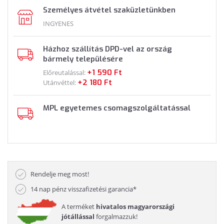
Személyes átvétel szaküzletünkben
INGYENES
Házhoz szállítás DPD-vel az ország
bármely településére
+1 590 Ft
Előreutalással:
+2 180 Ft
Utánvéttel:
MPL egyetemes csomagszolgáltatással
Rendelje meg most!
14 nap pénz visszafizetési garancia*
A terméket
hivatalos magyarországi
jótállással
forgalmazzuk!