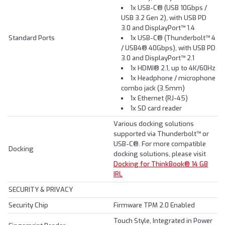
1x USB-C® (USB 10Gbps /
USB 3.2 Gen 2), with USB PD
3.0 and DisplayPort™ 1.4
Standard Ports
1x USB-C® (Thunderbolt™ 4
/ USB4® 40Gbps), with USB PD
3.0 and DisplayPort™ 2.1
1x HDMI® 2.1, up to 4K/60Hz
1x Headphone / microphone
combo jack (3.5mm)
1x Ethernet (RJ-45)
1x SD card reader
Various docking solutions
supported via Thunderbolt™ or
USB-C®. For more compatible
Docking
docking solutions, please visit
Docking for ThinkBook® 14 G8
IRL
SECURITY & PRIVACY
Security Chip
Firmware TPM 2.0 Enabled
Touch Style, Integrated in Power