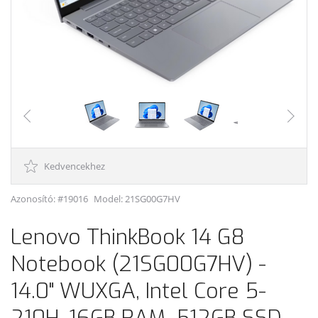
Kedvencekhez
Azonosító: #19016
Model:
21SG00G7HV
Lenovo ThinkBook 14 G8
Notebook (21SG00G7HV) -
14.0" WUXGA, Intel Core 5-
210H, 16GB RAM, 512GB SSD,