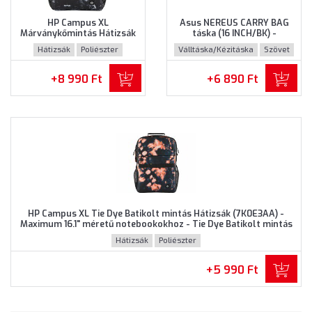
HP Campus XL
Asus NEREUS CARRY BAG
Márványkőmintás Hátizsák
táska (16 INCH/BK) -
(7K0E2AA) - Maximum 16.1"
Maximum 16" méretű
Hátizsák
Poliészter
Válltáska/Kézitáska
Szövet
méretű notebookokhoz,
notebookokhoz, Fekete
Márványkőmintás színben
színben
+8 990 Ft
+6 890 Ft
HP Campus XL Tie Dye Batikolt mintás Hátizsák (7K0E3AA) -
Maximum 16.1" méretű notebookokhoz - Tie Dye Batikolt mintás
színben
Hátizsák
Poliészter
+5 990 Ft