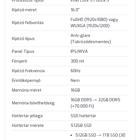
Processzor típus
Intel Core 5 / Ultra 5
Kijelző méret
16.0"
FullHD (1920x1080) vagy
Kijelző felbontás
WUXGA (1920x1200)
Anti-glare
Kijelző típus
(Tükröződésmentes)
Panel Típus
IPS/WVA
Fényerő
300 nit
Kijelző frekvencia
60Hz
Érintőképernyő
Nem
Memória méret
16GB
16GB DDR5 -> 32GB DDR5
Memória bővíthetőség
(+70.000 Ft)
Háttértár jellege
SSD háttértár
Háttértár mérete
512GB SSD
512GB SSD -> 1TB SSD (30