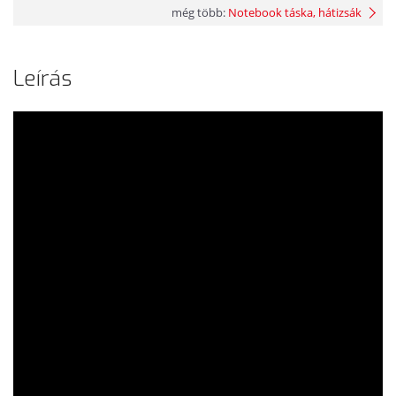
még több:
Notebook táska, hátizsák
Leírás