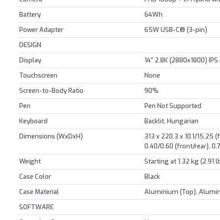
Battery
64Wh
Power Adapter
65W USB-C® (3-pin)
DESIGN
Display
14" 2.8K (2880x1800) IPS
Touchscreen
None
Screen-to-Body Ratio
90%
Pen
Pen Not Supported
Keyboard
Backlit, Hungarian
Dimensions (WxDxH)
313 x 220.3 x 10.1/15.25 
0.40/0.60 (front/rear), 
Weight
Starting at 1.32 kg (2.91 l
Case Color
Black
Case Material
Aluminium (Top), Alumi
SOFTWARE