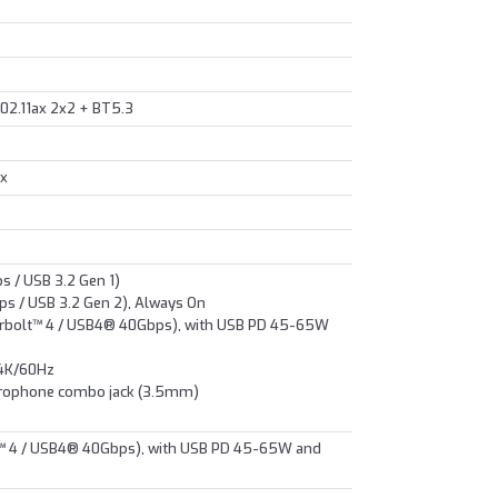
802.11ax 2x2 + BT5.3
ox
 / USB 3.2 Gen 1)
ps / USB 3.2 Gen 2), Always On
rbolt™ 4 / USB4® 40Gbps), with USB PD 45-65W
 4K/60Hz
crophone combo jack (3.5mm)
™ 4 / USB4® 40Gbps), with USB PD 45-65W and