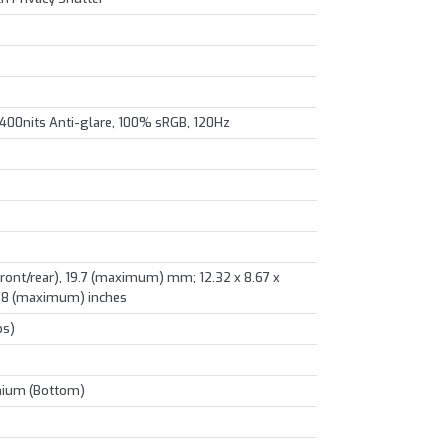
 400nits Anti-glare, 100% sRGB, 120Hz
(front/rear), 19.7 (maximum) mm; 12.32 x 8.67 x
0.78 (maximum) inches
bs)
nium (Bottom)