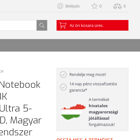
Belépés
0
0
Az ön kosara üres.
ce
Rendelje meg most!
 Notebook
14 nap pénz visszafizetési
garancia*
8K
A terméket
Ultra 5-
hivatalos
magyarországi
D, Magyar
jótállással
forgalmazzuk!
rendszer