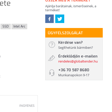
OSSZA MEG A TERMÉKET
kete
Ajánlja barátainak, ismerőseinek, a
terméket!
SSD
Intel Arc
ÜGYFÉLSZOLGÁLAT
Kérdése van?
Segíthetünk bármiben?
Érdeklődjön e-mailen
)
rendeles@globaltender.hu
+36 70 587 8680
Munkanapokon 9-17
:
INGYENES