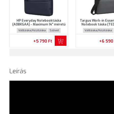
HP Everyday Notebooktáska
Targus Work-in Essen
(A08KGAA) - Maximum 14" méretű
Notebook táska (TE
notebookokhoz
Maximum 14.0" méretű
Válltáska/Kézitáska
Szövet
Válltáska/Kézitáska
- Fekete-szürke s
+5 790 Ft
+6 590
Leírás