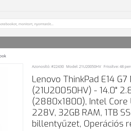
book
Azonosító: #22430
Model:
21U20050HV
Frissítve: 48 per
Lenovo ThinkPad E14 G7
(21U20050HV) - 14.0" 2.
(2880x1800), Intel Core 
228V, 32GB RAM, 1TB SS
billentyűzet, Operációs 