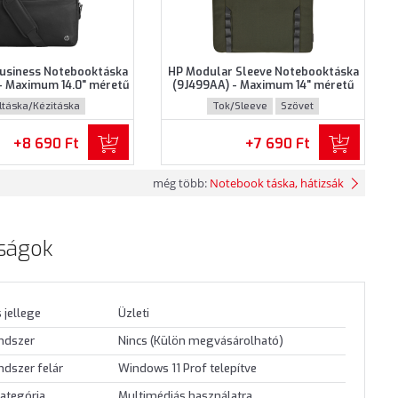
usiness Notebooktáska
HP Modular Sleeve Notebooktáska
- Maximum 14.0" méretű
(9J499AA) - Maximum 14" méretű
khoz - Fekete színben
notebookokhoz - Zöld színben
ltáska/Kézitáska
Tok/Sleeve
Szövet
sznosított műanyag
+8 690 Ft
+7 690 Ft
még több:
Notebook táska, hátizsák
ságok
 jellege
Üzleti
endszer
Nincs (Külön megvásárolható)
ndszer felár
Windows 11 Prof telepítve
ategória
Multimédiás használatra