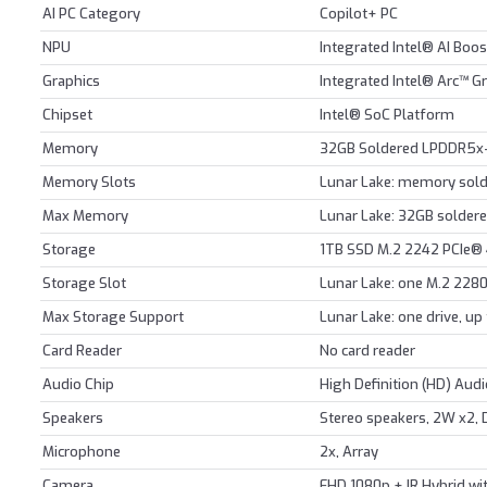
AI PC Category
Copilot+ PC
NPU
Integrated Intel® AI Boo
Graphics
Integrated Intel® Arc™ G
Chipset
Intel® SoC Platform
Memory
32GB Soldered LPDDR5x
Memory Slots
Lunar Lake: memory sold
Max Memory
Lunar Lake: 32GB solder
Storage
1TB SSD M.2 2242 PCIe®
Storage Slot
Lunar Lake: one M.2 2280
Max Storage Support
Lunar Lake: one drive, u
Card Reader
No card reader
Audio Chip
High Definition (HD) Aud
Speakers
Stereo speakers, 2W x2
Microphone
2x, Array
Camera
FHD 1080p + IR Hybrid wit