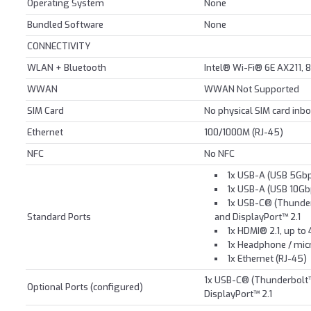
Operating System
None
Bundled Software
None
CONNECTIVITY
WLAN + Bluetooth
Intel® Wi-Fi® 6E AX211, 
WWAN
WWAN Not Supported
SIM Card
No physical SIM card inb
Ethernet
100/1000M (RJ-45)
NFC
No NFC
1x USB-A (USB 5Gbps
1x USB-A (USB 10Gb
1x USB-C® (Thunde
Standard Ports
and DisplayPort™ 2.1
1x HDMI® 2.1, up to
1x Headphone / mi
1x Ethernet (RJ-45)
1x USB-C® (Thunderbolt
Optional Ports (configured)
DisplayPort™ 2.1