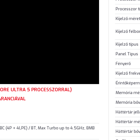
Processzor t
Kijelző mére
Kijelző felb
Kijelző típus
Panel Típus
Fényerő
Kijelző frekv
Érintőképer
 CORE ULTRA 5 PROCESSZORRAL)
Memória mé
ARANCIÁVAL
Memória bőv
Háttértár jel
Háttértár mé
, 8C (4P + 4LPE) / 8T, Max Turbo up to 4.5GHz, 8MB
Háttértár bő