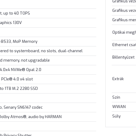
Grafikus vez
Grafikus vez
st, up to 40 TOPS
Grafikus me
raphics 130V
Optikai meg
-8533, MoP Memory
Ethernet csa
ered to systemboard, no slots, dual-channel
Billentyűzet
ed memory, not upgradable
 4.0x4 NVMe® Opal 2.0
Extrák
 PCIe® 4.0 x4 slot
p to 1TB M.2 2280 SSD
Szín
WWAN
io, Senary SN6147 codec
Súly
, Dolby Atmos®, audio by HARMAN
h Privacy Shutter