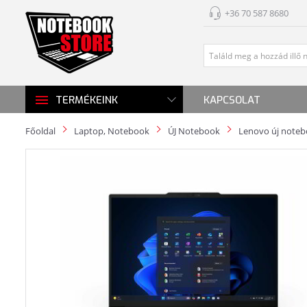
+36 70 587 8680
KAPCSOLAT
TERMÉKEINK
Főoldal
Laptop, Notebook
ÚJ Notebook
Lenovo új note