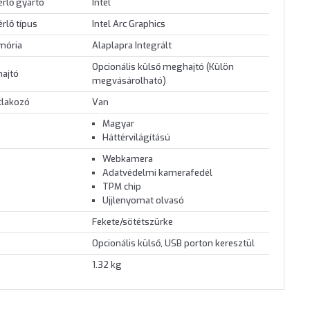
érlő gyártó
Intel
érlő típus
Intel Arc Graphics
mória
Alaplapra Integrált
Opcionális külső meghajtó (Külön
hajtó
megvásárolható)
tlakozó
Van
Magyar
Háttérvilágítású
Webkamera
Adatvédelmi kamerafedél
TPM chip
Ujjlenyomat olvasó
Fekete/sötétszürke
Opcionális külső, USB porton keresztül
1.32 kg