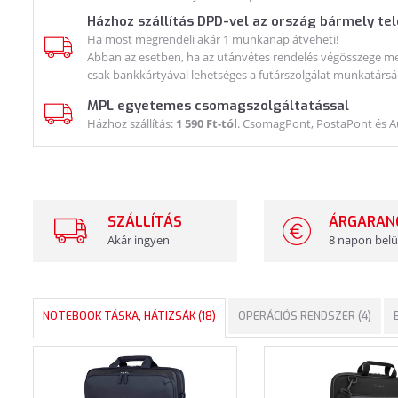
Házhoz szállítás DPD-vel az ország bármely te
Ha most megrendeli akár 1 munkanap átveheti!
Abban az esetben, ha az utánvétes rendelés végösszege meg
csak bankkártyával lehetséges a futárszolgálat munkatársá
MPL egyetemes csomagszolgáltatással
Házhoz szállítás:
1 590 Ft-tól
. CsomagPont, PostaPont és 
SZÁLLÍTÁS
ÁRGARAN
Akár ingyen
8 napon belü
NOTEBOOK TÁSKA, HÁTIZSÁK (18)
OPERÁCIÓS RENDSZER (4)