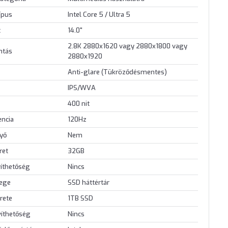
ípus
Intel Core 5 / Ultra 5
t
14.0"
2.8K 2880x1620 vagy 2880x1800 vagy
ontás
2880x1920
Anti-glare (Tükröződésmentes)
IPS/WVA
400 nit
encia
120Hz
nyő
Nem
ret
32GB
íthetőség
Nincs
lege
SSD háttértár
rete
1TB SSD
víthetőség
Nincs