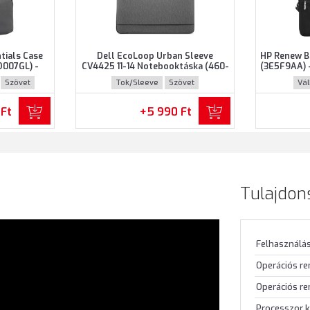
tials Case
Dell EcoLoop Urban Sleeve
HP Renew B
D007GL) -
CV4425 11-14 Notebooktáska (460-
(3E5F9AA) 
 notebokhoz
BDWQ) - Maximum 14" méretű
notebooko
Szövet
Tok/Sleeve
Szövet
Vál
zínben
notebookokhoz, Szürke színben
Újraha
 Ft
+5 990 Ft
Tulajdon
Felhasználás
Operációs r
Operációs re
Processzor k