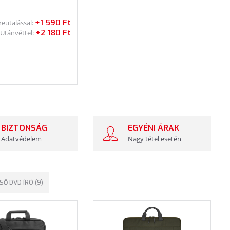
+1 590 Ft
reutalással:
+2 180 Ft
Utánvéttel:
BIZTONSÁG
EGYÉNI ÁRAK
Adatvédelem
Nagy tétel esetén
SŐ DVD ÍRÓ (9)