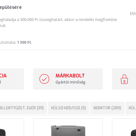
lepülésére
Elő
haladja a 300.000 Ft összeghatárt, akkor a rendelés megfizetése
nál.
Automata:
1 590 Ft
.
CIA
MÁRKABOLT
l
Gyártói minőség
BILLENTYŰZET, EGÉR (311)
KÜLSŐ HDD/SSD (5)
MONITOR (289)
KÜL