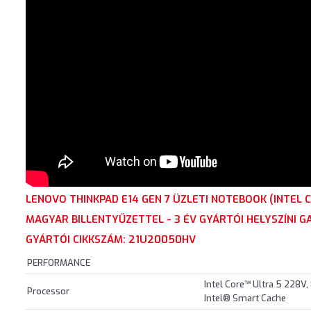
LENOVO THINKPAD E14 GEN 7 ÜZLETI NOTEBOOK (INTEL
MAGYAR BILLENTYŰZETTEL - 3 ÉV GYÁRTÓI HELYSZÍNI G
GYÁRTÓI CIKKSZÁM: 21U20050HV
PERFORMANCE
Intel Core™ Ultra 5 228V
Processor
Intel® Smart Cache