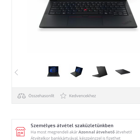
Összehasonlít
Kedvencekhez
Személyes átvétel szaküzletünkben
Ha most megrendeli akár
Azonnal átvehető
átveheti!
Átvételkor bankkártyával, készpénzzel is fizethet