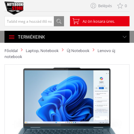
Belépés
0
Az ön kosara üres.
TERMÉKEINK
Főoldal
Laptop, Notebook
ÚJ Notebook
Lenovo új
notebook