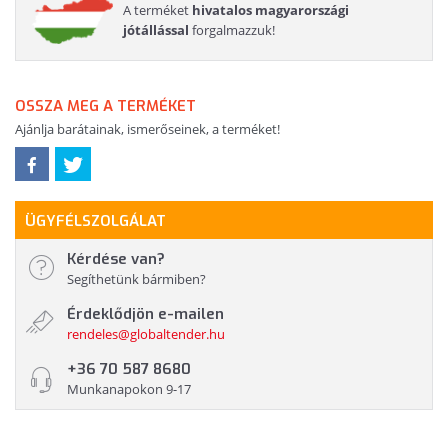
A terméket
hivatalos magyarországi
jótállással
forgalmazzuk!
OSSZA MEG A TERMÉKET
Ajánlja barátainak, ismerőseinek, a terméket!
ÜGYFÉLSZOLGÁLAT
Kérdése van?
Segíthetünk bármiben?
Érdeklődjön e-mailen
rendeles@globaltender.hu
+36 70 587 8680
Munkanapokon 9-17