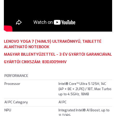
LENOVO YOGA 7 (14IML9) ULTRAKÖNNYŰ, TABLETTÉ
ALAKÍTHATÓ NOTEBOOK
MAGYAR BILLENTYŰZETTEL - 3 ÉV GYÁRTÓI GARANCIÁVAL
GYÁRTÓI CIKKSZÁM: 83DJ009HHV
PERFORMANCE
Processor
Intel® Core™ Ultra 5 125H, 14C
(4P + 8E + 2LPE) / 18T, Max Turbo
up to 4.5GHz, 18MB
AI PC Category
AI PC
NPU
Integrated Intel® AI Boost, up to
11 TOPS