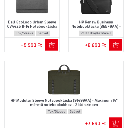
Dell EcoLoop Urban Sleeve
HP Renew Business
CV4425 11-14 Notebooktáska
Notebooktáska (3E5F9AA) -
(460-BDWQ) - Maximum 14"
Maximum 14.0" méretű
Tok/Sleeve
Szövet
Válltáska/Kézitáska
méretű notebookokhoz,
notebookokhoz - Fekete
Szürke színben
színben
Újrahasznosított műanyag
+5 990 Ft
+8 690 Ft
HP Modular Sleeve Notebooktáska (9J499AA) - Maximum 14"
méretű notebookokhoz - Zöld színben
Tok/Sleeve
Szövet
+7 690 Ft