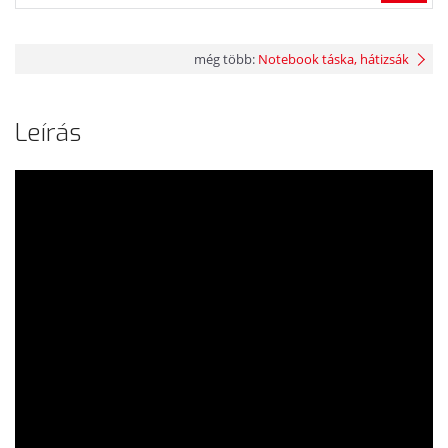
még több:
Notebook táska, hátizsák
Leírás