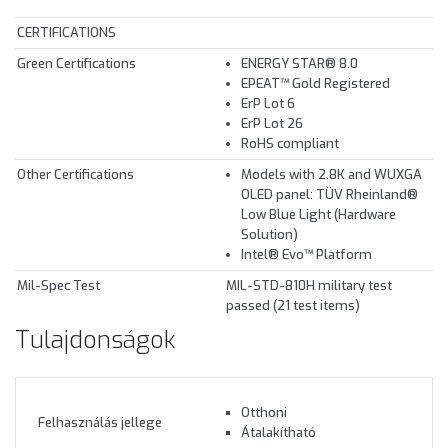
CERTIFICATIONS
Green Certifications
ENERGY STAR® 8.0
EPEAT™ Gold Registered
ErP Lot 6
ErP Lot 26
RoHS compliant
Other Certifications
Models with 2.8K and WUXGA
OLED panel: TÜV Rheinland®
Low Blue Light (Hardware
Solution)
Intel® Evo™ Platform
Mil-Spec Test
MIL-STD-810H military test
passed (21 test items)
Tulajdonságok
Otthoni
Felhasználás jellege
Átalakítható