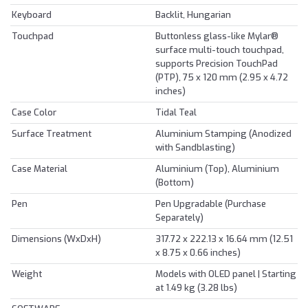
Keyboard
Backlit, Hungarian
Touchpad
Buttonless glass-like Mylar®
surface multi-touch touchpad,
supports Precision TouchPad
(PTP), 75 x 120 mm (2.95 x 4.72
inches)
Case Color
Tidal Teal
Surface Treatment
Aluminium Stamping (Anodized
with Sandblasting)
Case Material
Aluminium (Top), Aluminium
(Bottom)
Pen
Pen Upgradable (Purchase
Separately)
Dimensions (WxDxH)
317.72 x 222.13 x 16.64 mm (12.51
x 8.75 x 0.66 inches)
Weight
Models with OLED panel | Starting
at 1.49 kg (3.28 lbs)