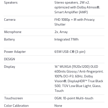
Speakers
Stereo speakers, 2W x2,
optimized with Dolby Atmos®,
Smart Amplifier (AMP)
Camera
FHD 1080p + IR with Privacy
Shutter
Microphone
2x, Array
Battery
Integrated 71Wh
Power Adapter
65W USB-C® (3-pin)
DESIGN
Display
14" WUXGA (1920x1200) OLED
400nits Glossy / Anti-fingerprint,
100% DCI-P3, 60Hz, Dolby
Vision®, DisplayHDR™ True Black
500, TÜV Low Blue Light, Glass,
Touch
Touchscreen
OGM, 10-point Multi-touch
Color Calibration
None