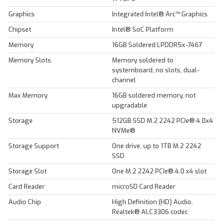
Graphics
Integrated Intel® Arc™ Graphics
Chipset
Intel® SoC Platform
Memory
16GB Soldered LPDDR5x-7467
Memory Slots
Memory soldered to
systemboard, no slots, dual-
channel
Max Memory
16GB soldered memory, not
upgradable
Storage
512GB SSD M.2 2242 PCIe® 4.0x4
NVMe®
Storage Support
One drive, up to 1TB M.2 2242
SSD
Storage Slot
One M.2 2242 PCIe® 4.0 x4 slot
Card Reader
microSD Card Reader
Audio Chip
High Definition (HD) Audio,
Realtek® ALC3306 codec