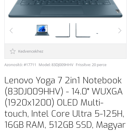
Kedvencekhez
Azonosító: #17711
Model:
83DJ009HHV
Frissítve: 20 perce
Lenovo Yoga 7 2in1 Notebook
(83DJ009HHV) - 14.0" WUXGA
(1920x1200) OLED Multi-
touch, Intel Core Ultra 5-125H,
16GB RAM, 512GB SSD, Magyar