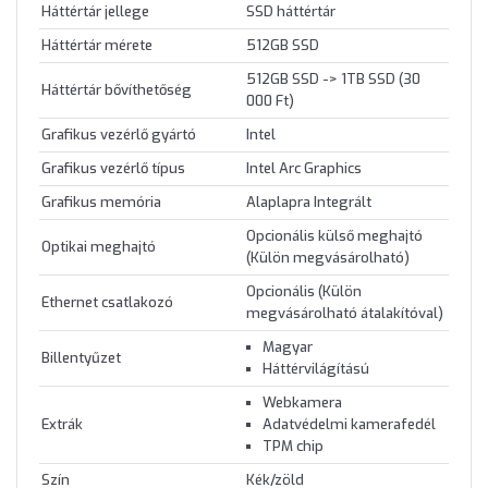
Háttértár jellege
SSD háttértár
Háttértár mérete
512GB SSD
512GB SSD -> 1TB SSD (30
Háttértár bővíthetőség
000 Ft)
Grafikus vezérlő gyártó
Intel
Grafikus vezérlő típus
Intel Arc Graphics
Grafikus memória
Alaplapra Integrált
Opcionális külső meghajtó
Optikai meghajtó
(Külön megvásárolható)
Opcionális (Külön
Ethernet csatlakozó
megvásárolható átalakítóval)
Magyar
Billentyűzet
Háttérvilágítású
Webkamera
Extrák
Adatvédelmi kamerafedél
TPM chip
Szín
Kék/zöld