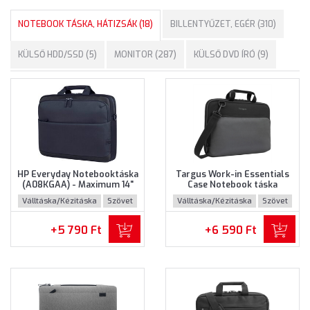
NOTEBOOK TÁSKA, HÁTIZSÁK (18)
BILLENTYŰZET, EGÉR (310)
KÜLSŐ HDD/SSD (5)
MONITOR (287)
KÜLSŐ DVD ÍRÓ (9)
HP Everyday Notebooktáska
Targus Work-in Essentials
(A08KGAA) - Maximum 14"
Case Notebook táska
méretű notebookokhoz
(TED007GL) - Maximum 14.0"
Válltáska/Kézitáska
Szövet
Válltáska/Kézitáska
Szövet
méretű notebokhoz -
Fekete-szürke színben
+5 790 Ft
+6 590 Ft