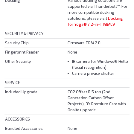
Docking
Various docking solutions are
supported via Thunderbolt™. For
more compatible docking
solutions, please visit
Docking
for Yoga® 7 2-in-1 14IML9
SECURITY & PRIVACY
Security Chip
Firmware TPM 2.0
Fingerprint Reader
None
Other Security
IR camera for Windows® Hello
(facial recognition)
Camera privacy shutter
SERVICE
Included Upgrade
CO2 Offset 0.5 ton (2nd
Generation Carbon Offset
Projects), 3Y Premium Care with
Onsite upgrade
ACCESSORIES
Bundled Accessories
None