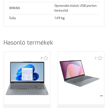
Opcionális külső, USB porton
WWAN
keresztül
Súly
1.49 kg
Hasonló termékek
8
2