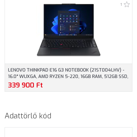
1
BILLENTYŰZET,
GEFORCE RTX 4050
WINDOWS 11
6GB, MAGYAR
PROFESSIONAL, 3 ÉV
BILLENTYŰZET,
GARANCIA, FEKETE
OPERÁCIÓS RENDSZER
SZÍNBEN
NÉLKÜL, 3 ÉV GARANCIA,
SZÜRKE SZÍNBEN
LENOVO THINKPAD E16 G3 NOTEBOOK (21ST004LHV) -
16.0" WUXGA, AMD RYZEN 5-220, 16GB RAM, 512GB SSD,
MAGYAR BILLENTYŰZET, WINDOWS 11 PROFESSIONAL, 3
339 900 Ft
ÉV GARANCIA, FEKETE SZÍNBEN
Adattörlő kód