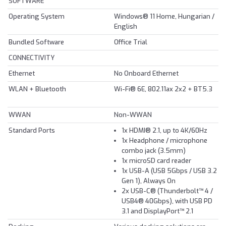
SOFTWARE
Operating System
Windows® 11 Home, Hungarian /
English
Bundled Software
Office Trial
CONNECTIVITY
Ethernet
No Onboard Ethernet
WLAN + Bluetooth
Wi-Fi® 6E, 802.11ax 2x2 + BT5.3
WWAN
Non-WWAN
Standard Ports
1x HDMI® 2.1, up to 4K/60Hz
1x Headphone / microphone
combo jack (3.5mm)
1x microSD card reader
1x USB-A (USB 5Gbps / USB 3.2
Gen 1), Always On
2x USB-C® (Thunderbolt™ 4 /
USB4® 40Gbps), with USB PD
3.1 and DisplayPort™ 2.1