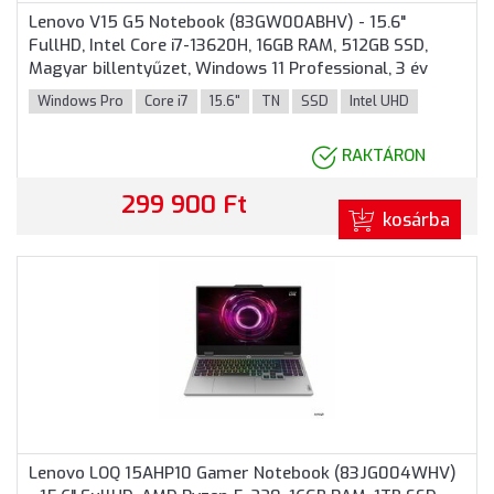
Lenovo V15 G5 Notebook (83GW00ABHV) - 15.6"
FullHD, Intel Core i7-13620H, 16GB RAM, 512GB SSD,
Magyar billentyűzet, Windows 11 Professional, 3 év
garancia, Fekete színben
Windows Pro
Core i7
15.6"
TN
SSD
Intel UHD
RAKTÁRON
299 900 Ft
kosárba
Lenovo LOQ 15AHP10 Gamer Notebook (83JG004WHV)