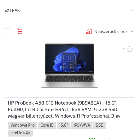
EXTRÁK
Népszerüek előre
rács
lista
nézet
nézet
1
HP ProBook 450 G10 Notebook (9B9A8EA) - 15.6"
FullHD, Intel Core i5-1334U, 16GB RAM, 512GB SSD,
Magyar billentyűzet, Windows 11 Professional, 3 év
garancia, Ezüst színben
Windows Pro
Core i5
15.6"
IPS/WVA
SSD
Intel Iris Xe