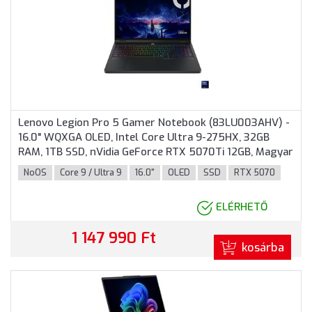
Lenovo Legion Pro 5 Gamer Notebook (83LU003AHV) -
16.0" WQXGA OLED, Intel Core Ultra 9-275HX, 32GB
RAM, 1TB SSD, nVidia GeForce RTX 5070Ti 12GB, Magyar
billentyűzet, Operációs rendszer nélkül, 3 év garancia,
NoOS
Core 9 / Ultra 9
16.0"
OLED
SSD
RTX 5070
Fekete színben
ELÉRHETŐ
1 147 990 Ft
kosárba