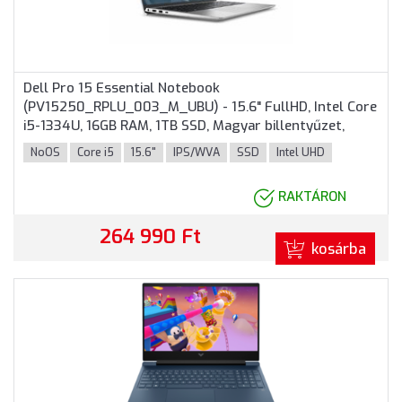
Dell Pro 15 Essential Notebook
(PV15250_RPLU_003_M_UBU) - 15.6" FullHD, Intel Core
i5-1334U, 16GB RAM, 1TB SSD, Magyar billentyűzet,
Operációs rendszer nélkül, 3 év garancia, Platinaezüst
NoOS
Core i5
15.6"
IPS/WVA
SSD
Intel UHD
színben
RAKTÁRON
264 990 Ft
kosárba