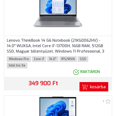
Lenovo ThinkBook 14 G6 Notebook (21KG0062HV) -
14.0" WUXGA, Intel Core i7-13700H, 16GB RAM, 512GB
SSD, Magyar billentyűzet, Windows 11 Professional, 3
év garancia, Szürke színben
Windows Pro
Core i7
14.0"
IPS/WVA
SSD
Intel Iris Xe
RAKTÁRON
349 900 Ft
kosárba
1