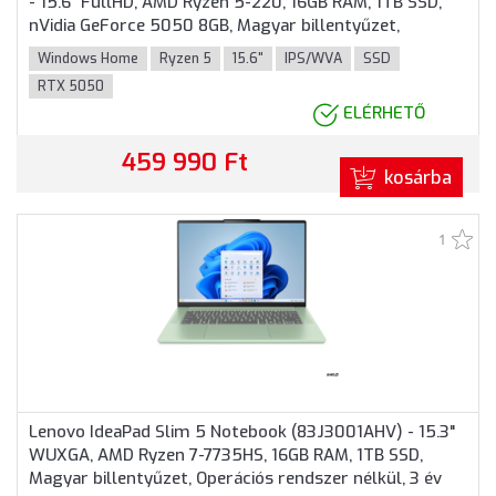
- 15.6" FullHD, AMD Ryzen 5-220, 16GB RAM, 1TB SSD,
nVidia GeForce 5050 8GB, Magyar billentyűzet,
Windows 11 Home, 3 év garancia, Szürke színben
Windows Home
Ryzen 5
15.6"
IPS/WVA
SSD
RTX 5050
ELÉRHETŐ
459 990 Ft
kosárba
1
Lenovo IdeaPad Slim 5 Notebook (83J3001AHV) - 15.3"
WUXGA, AMD Ryzen 7-7735HS, 16GB RAM, 1TB SSD,
Magyar billentyűzet, Operációs rendszer nélkül, 3 év