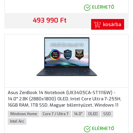
ELÉRHETŐ
493 990 Ft
kosárba
Asus ZenBook 14 Notebook (UX3405CA-ST1116W) -
14.0" 2.8K (2880x1800) OLED, Intel Core Ultra 7-255H,
16GB RAM, 1TB SSD, Magyar billentyűzet, Windows 11
Home, 3 év garancia, Kék színben
Windows Home
Core 7 / Ultra 7
14.0"
OLED
SSD
Intel Arc
ELÉRHETŐ