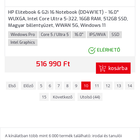
HP Elitebook 6 G2i 16 Notebook (DD4W1ET) - 16.0"
WUXGA, Intel Core Ultra 5-322, 16GB RAM, 512GB SSD,
Magyar billentyűzet, WWAN 5G, Windows 11
Professional, 3 év garancia, Ezüst színben
Windows Pro
Core 5 / Ultra 5
16.0"
IPS/WVA
SSD
Intel Graphics
ELÉRHETŐ
516 990 Ft
kosárba
Első
Előző
5
6
7
8
9
10
11
12
13
14
15
Következő
Utolsó (44)
A kínálatban több mint 6 000 termék található: irodai és tanulói