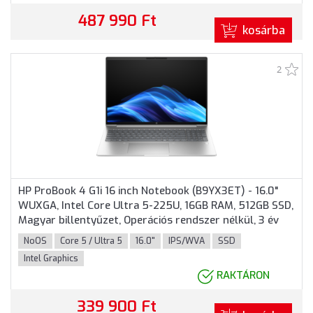
487 990 Ft
kosárba
2
HP ProBook 4 G1i 16 inch Notebook (B9YX3ET) - 16.0"
WUXGA, Intel Core Ultra 5-225U, 16GB RAM, 512GB SSD,
Magyar billentyűzet, Operációs rendszer nélkül, 3 év
garancia, Ezüst színben
NoOS
Core 5 / Ultra 5
16.0"
IPS/WVA
SSD
Intel Graphics
RAKTÁRON
339 900 Ft