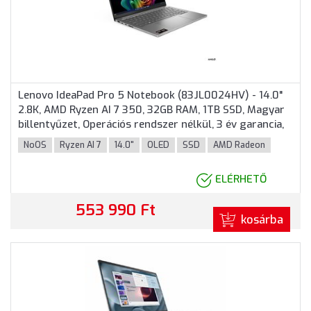
Lenovo IdeaPad Pro 5 Notebook (83JL0024HV) - 14.0"
2.8K, AMD Ryzen AI 7 350, 32GB RAM, 1TB SSD, Magyar
billentyűzet, Operációs rendszer nélkül, 3 év garancia,
Szürke színben
NoOS
Ryzen AI 7
14.0"
OLED
SSD
AMD Radeon
ELÉRHETŐ
553 990 Ft
kosárba