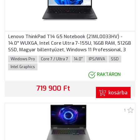
Lenovo ThinkPad T14 G5 Notebook (21ML0033HV) -
14.0" WUXGA, Intel Core Ultra 7-155U, 16GB RAM, 512GB
SSD, Magyar billentyűzet, Windows 11 Professional, 3
év garancia, Fekete színben
Windows Pro
Core 7 / Ultra 7
14.0"
IPS/WVA
SSD
Intel Graphics
RAKTÁRON
719 900 Ft
kosárba
1