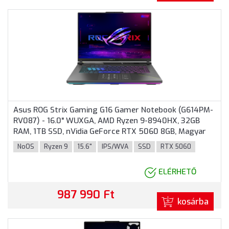
Asus ROG Strix Gaming G16 Gamer Notebook (G614PM-
RV087) - 16.0" WUXGA, AMD Ryzen 9-8940HX, 32GB
RAM, 1TB SSD, nVidia GeForce RTX 5060 8GB, Magyar
billentyűzet, Operációs rendszer nélkül, 3 év garancia,
NoOS
Ryzen 9
15.6"
IPS/WVA
SSD
RTX 5060
Szürke színben
ELÉRHETŐ
987 990 Ft
kosárba