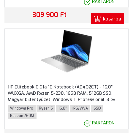
RAKTÁRON
309 900 Ft
kosárba
HP Elitebook 6 G1a 16 Notebook (AD4Q2ET) - 16.0"
WUXGA, AMD Ryzen 5-230, 16GB RAM, 512GB SSD,
Magyar billentyűzet, Windows 11 Professional, 3 év
garancia, Ezüst színben
Windows Pro
Ryzen 5
16.0"
IPS/WVA
SSD
Radeon 760M
RAKTÁRON