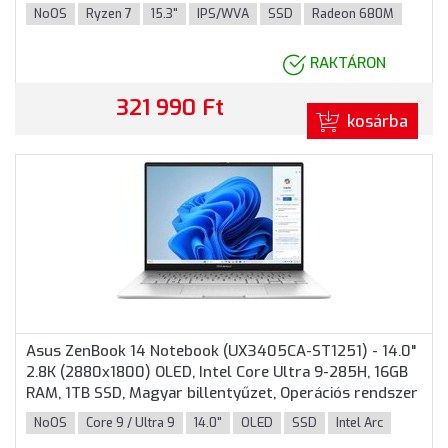
garancia, Zöld színben
NoOS
Ryzen 7
15.3"
IPS/WVA
SSD
Radeon 680M
RAKTÁRON
321 990 Ft
kosárba
Asus ZenBook 14 Notebook (UX3405CA-ST1251) - 14.0"
2.8K (2880x1800) OLED, Intel Core Ultra 9-285H, 16GB
RAM, 1TB SSD, Magyar billentyűzet, Operációs rendszer
nélkül, 3 év garancia, Ezüst színben
NoOS
Core 9 / Ultra 9
14.0"
OLED
SSD
Intel Arc