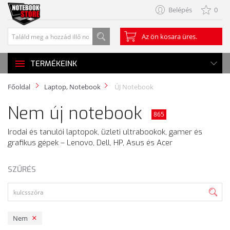
Belépés
0
Az ön kosara üres.
TERMÉKEINK
Főoldal
Laptop, Notebook
ÚJ Notebook
Nem új notebook
865
Irodai és tanulói laptopok, üzleti ultrabookok, gamer és
grafikus gépek – Lenovo, Dell, HP, Asus és Acer
SZŰRÉS
Nem