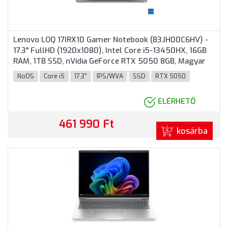
Lenovo LOQ 17IRX10 Gamer Notebook (83JH00C6HV) -
17.3" FullHD (1920x1080), Intel Core i5-13450HX, 16GB
RAM, 1TB SSD, nVidia GeForce RTX 5050 8GB, Magyar
billentyűzet, Operációs rendszer nélkül, 3 év garancia,
NoOS
Core i5
17.3"
IPS/WVA
SSD
RTX 5050
Sötétszürke színben
ELÉRHETŐ
461 990 Ft
kosárba