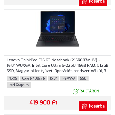
kosárba
Lenovo ThinkPad E16 G3 Notebook (21SR007MHV) -
16.0" WUXGA, Intel Core Ultra 5-225U, 16GB RAM, 512GB
SSD, Magyar billentyűzet, Operációs rendszer nélkül, 3
év garancia, Fekete színben
NoOS
Core 5 / Ultra 5
16.0"
IPS/WVA
SSD
Intel Graphics
RAKTÁRON
419 900 Ft
kosárba