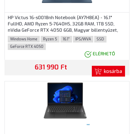
HP Victus 16-s0018nh Notebook (AY7H8EA) - 16.1"
FullHD, AMD Ryzen 5-7640HS, 32GB RAM, 1TB SSD,
nVidia GeForce RTX 4050 6GB, Magyar billentyűzet,
Windows 11 Home, 3 év garancia, Kék színben
Windows Home
Ryzen 5
16.1"
IPS/WVA
SSD
GeForce RTX 4050
ELÉRHETŐ
631 990 Ft
kosárba