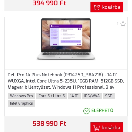
394 990 Ft
kosárba
1
Dell Pro 14 Plus Notebook (PB14250_384218) - 14.0"
WUXGA, Intel Core Ultra 5-235U, 16GB RAM, 512GB SSD,
Magyar billentyűzet, Windows 11 Professional, 3 év
garancia, Alumínium színben
Windows Pro
Core 5 / Ultra 5
14.0"
IPS/WVA
SSD
Intel Graphics
ELÉRHETŐ
538 990 Ft
kosárba