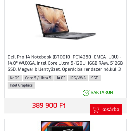
Dell Pro 14 Notebook (BTO010_PC14250_EMEA_UBU) -
14.0" WUXGA, Intel Core Ultra 5-120U, 16GB RAM, 512GB
SSD, Magyar billentyűzet, Operációs rendszer nélkül, 3
év garancia, Grafitszürke színben
NoOS
Core 5 / Ultra 5
14.0"
IPS/WVA
SSD
Intel Graphics
RAKTÁRON
389 900 Ft
kosárba