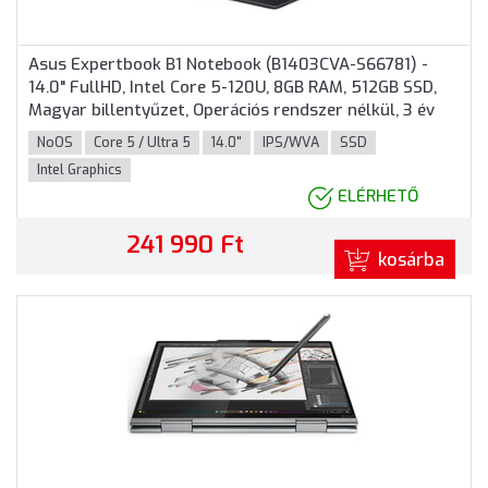
Asus Expertbook B1 Notebook (B1403CVA-S66781) -
14.0" FullHD, Intel Core 5-120U, 8GB RAM, 512GB SSD,
Magyar billentyűzet, Operációs rendszer nélkül, 3 év
garancia, Szürke színben
NoOS
Core 5 / Ultra 5
14.0"
IPS/WVA
SSD
Intel Graphics
ELÉRHETŐ
241 990 Ft
kosárba