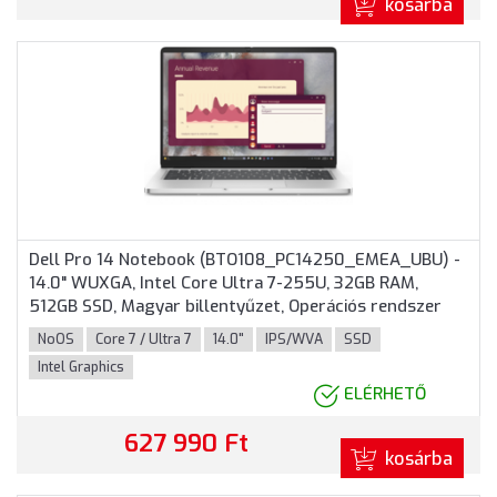
kosárba
Dell Pro 14 Notebook (BTO108_PC14250_EMEA_UBU) -
14.0" WUXGA, Intel Core Ultra 7-255U, 32GB RAM,
512GB SSD, Magyar billentyűzet, Operációs rendszer
nélkül, 3 év garancia, Platinaezüst színben
NoOS
Core 7 / Ultra 7
14.0"
IPS/WVA
SSD
Intel Graphics
ELÉRHETŐ
627 990 Ft
kosárba