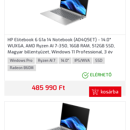
HP Elitebook 6 G1a 14 Notebook (AD4Q5ET) - 14.0"
WUXGA, AMD Ryzen AI 7-350, 16GB RAM, 512GB SSD,
Magyar billentyűzet, Windows 11 Professional, 3 év
garancia, Ezüst színben
Windows Pro
Ryzen AI 7
14.0"
IPS/WVA
SSD
Radeon 860M
ELÉRHETŐ
485 990 Ft
kosárba