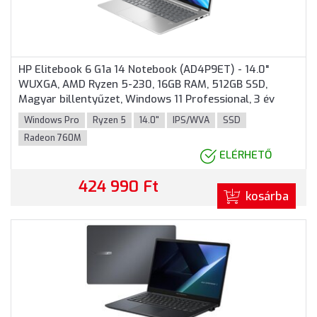
HP Elitebook 6 G1a 14 Notebook (AD4P9ET) - 14.0"
WUXGA, AMD Ryzen 5-230, 16GB RAM, 512GB SSD,
Magyar billentyűzet, Windows 11 Professional, 3 év
garancia, Ezüst színben
Windows Pro
Ryzen 5
14.0"
IPS/WVA
SSD
Radeon 760M
ELÉRHETŐ
424 990 Ft
kosárba