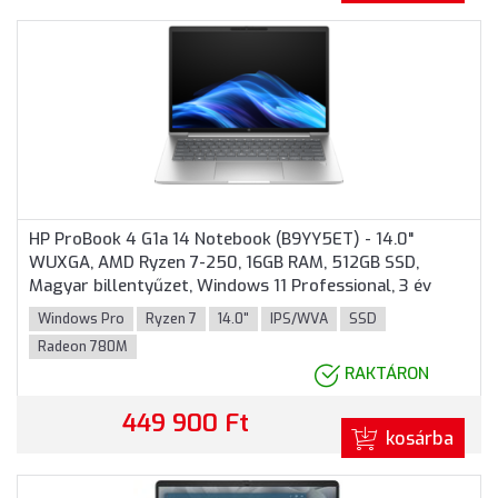
HP ProBook 4 G1a 14 Notebook (B9YY5ET) - 14.0"
WUXGA, AMD Ryzen 7-250, 16GB RAM, 512GB SSD,
Magyar billentyűzet, Windows 11 Professional, 3 év
garancia, Ezüst színben
Windows Pro
Ryzen 7
14.0"
IPS/WVA
SSD
Radeon 780M
RAKTÁRON
449 900 Ft
kosárba