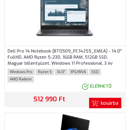
Dell Pro 14 Notebook (BTO509_PC14255_EMEA) - 14.0"
FullHD, AMD Ryzen 5-230, 16GB RAM, 512GB SSD,
Magyar billentyűzet, Windows 11 Professional, 3 év
garancia, Grafitszürke színben
Windows Pro
Ryzen 5
14.0"
IPS/WVA
SSD
AMD Radeon
ELÉRHETŐ
512 990 Ft
kosárba