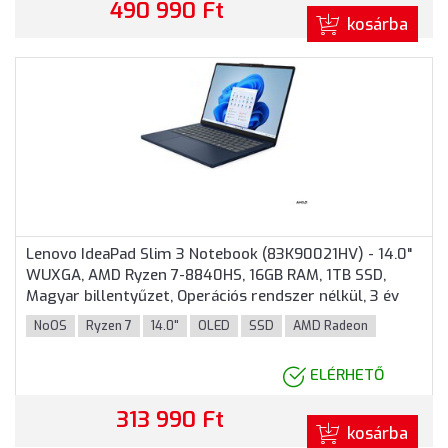
490 990 Ft
kosárba
Lenovo IdeaPad Slim 3 Notebook (83K90021HV) - 14.0"
WUXGA, AMD Ryzen 7-8840HS, 16GB RAM, 1TB SSD,
Magyar billentyűzet, Operációs rendszer nélkül, 3 év
garancia, Kék színben
NoOS
Ryzen 7
14.0"
OLED
SSD
AMD Radeon
ELÉRHETŐ
313 990 Ft
kosárba