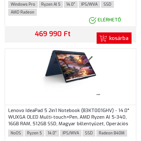
garancia, Ezüst színben
Windows Pro
Ryzen AI 5
14.0"
IPS/WVA
SSD
AMD Radeon
ELÉRHETŐ
469 990 Ft
kosárba
Lenovo IdeaPad 5 2in1 Notebook (83KT001GHV) - 14.0"
WUXGA OLED Multi-touch+Pen, AMD Ryzen AI 5-340,
16GB RAM, 512GB SSD, Magyar billentyűzet, Operációs
rendszer nélkül, 3 év garancia, Kék színben
NoOS
Ryzen 5
14.0"
IPS/WVA
SSD
Radeon 840M