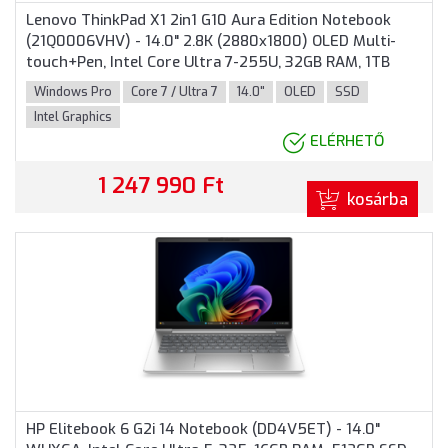
Lenovo ThinkPad X1 2in1 G10 Aura Edition Notebook
(21Q0006VHV) - 14.0" 2.8K (2880x1800) OLED Multi-
touch+Pen, Intel Core Ultra 7-255U, 32GB RAM, 1TB
SSD, 4G WWAN, Windows 11 Professional, 3 év garancia,
Windows Pro
Core 7 / Ultra 7
14.0"
OLED
SSD
Szürke színben
Intel Graphics
ELÉRHETŐ
1 247 990 Ft
kosárba
HP Elitebook 6 G2i 14 Notebook (DD4V5ET) - 14.0"