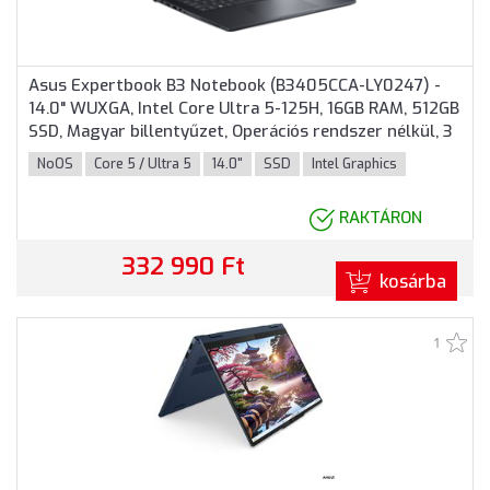
Asus Expertbook B3 Notebook (B3405CCA-LY0247) -
14.0" WUXGA, Intel Core Ultra 5-125H, 16GB RAM, 512GB
SSD, Magyar billentyűzet, Operációs rendszer nélkül, 3
év garancia, Sötétszürke színben
NoOS
Core 5 / Ultra 5
14.0"
SSD
Intel Graphics
RAKTÁRON
332 990 Ft
kosárba
1