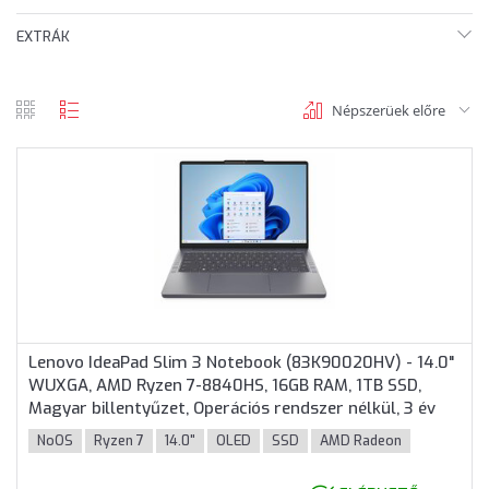
EXTRÁK
Népszerüek előre
rács
lista
nézet
nézet
Lenovo IdeaPad Slim 3 Notebook (83K90020HV) - 14.0"
WUXGA, AMD Ryzen 7-8840HS, 16GB RAM, 1TB SSD,
Magyar billentyűzet, Operációs rendszer nélkül, 3 év
garancia, Szürke színben
NoOS
Ryzen 7
14.0"
OLED
SSD
AMD Radeon