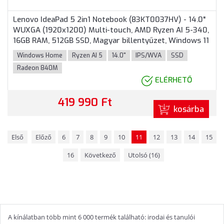
Lenovo IdeaPad 5 2in1 Notebook (83KT0037HV) - 14.0"
WUXGA (1920x1200) Multi-touch, AMD Ryzen AI 5-340,
16GB RAM, 512GB SSD, Magyar billentyűzet, Windows 11
Home, 3 év garancia, Kék színben
Windows Home
Ryzen AI 5
14.0"
IPS/WVA
SSD
Radeon 840M
ELÉRHETŐ
419 990 Ft
kosárba
Első
Előző
6
7
8
9
10
11
12
13
14
15
16
Következő
Utolsó (16)
A kínálatban több mint 6 000 termék található: irodai és tanulói