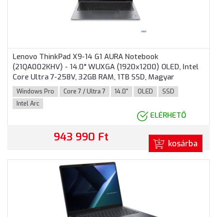
Lenovo ThinkPad X9-14 G1 AURA Notebook
(21QA002KHV) - 14.0" WUXGA (1920x1200) OLED, Intel
Core Ultra 7-258V, 32GB RAM, 1TB SSD, Magyar
billentyűzet, Windows 11 Professional, 3 év garancia,
Windows Pro
Core 7 / Ultra 7
14.0"
OLED
SSD
Szürke színben
Intel Arc
ELÉRHETŐ
943 990 Ft
kosárba