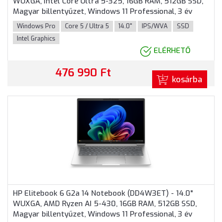
WUXGA, Intel Core Ultra 5-325, 16GB RAM, 512GB SSD,
Magyar billentyűzet, Windows 11 Professional, 3 év
garancia, Ezüst színben
Windows Pro
Core 5 / Ultra 5
14.0"
IPS/WVA
SSD
Intel Graphics
ELÉRHETŐ
476 990 Ft
kosárba
HP Elitebook 6 G2a 14 Notebook (DD4W3ET) - 14.0"
WUXGA, AMD Ryzen AI 5-430, 16GB RAM, 512GB SSD,
Magyar billentyűzet, Windows 11 Professional, 3 év