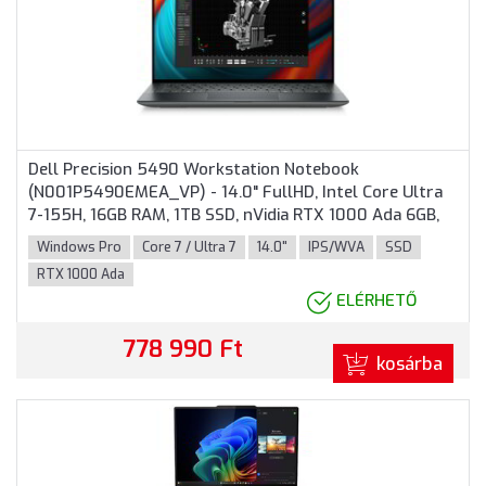
Dell Precision 5490 Workstation Notebook
(N001P5490EMEA_VP) - 14.0" FullHD, Intel Core Ultra
7-155H, 16GB RAM, 1TB SSD, nVidia RTX 1000 Ada 6GB,
Magyar billentyűzet, Windows 11 Professional, 3 év
Windows Pro
Core 7 / Ultra 7
14.0"
IPS/WVA
SSD
garancia, Fekete színben
RTX 1000 Ada
ELÉRHETŐ
778 990 Ft
kosárba