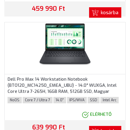
459 990 Ft
kosárba
Dell Pro Max 14 Workstation Notebook
(BTO120_MC14250_EMEA_UBU) - 14.0" WUXGA, Intel
Core Ultra 7-265H, 16GB RAM, 512GB SSD, Magyar
billentyűzet, Operációs rendszer nélkül, 3 év garancia,
NoOS
Core 7 / Ultra 7
14.0"
IPS/WVA
SSD
Intel Arc
Grafitszürke színben
ELÉRHETŐ
639 990 Ft