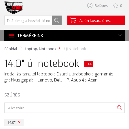
Belépés
0
Az ön kosara üres.
TERMÉKEINK
Főoldal
Laptop, Notebook
ÚJ Notebook
14.0" új notebook
314
Irodai és tanulói laptopok, üzleti ultrabookok, gamer és
grafikus gépek – Lenovo, Dell, HP, Asus és Acer
SZŰRÉS
14.0"