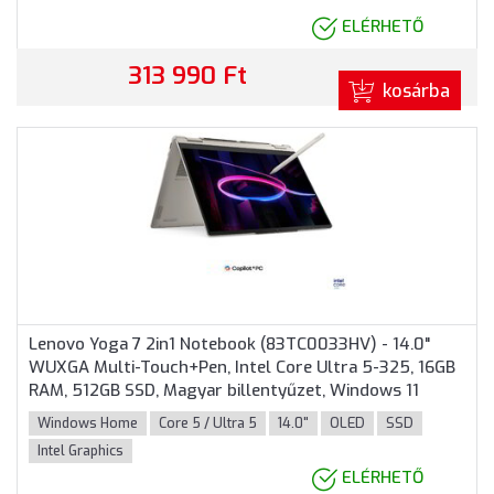
ELÉRHETŐ
313 990 Ft
kosárba
Lenovo Yoga 7 2in1 Notebook (83TC0033HV) - 14.0"
WUXGA Multi-Touch+Pen, Intel Core Ultra 5-325, 16GB
RAM, 512GB SSD, Magyar billentyűzet, Windows 11
Home, 3 év garancia, Kagylószürke színben
Windows Home
Core 5 / Ultra 5
14.0"
OLED
SSD
Intel Graphics
ELÉRHETŐ