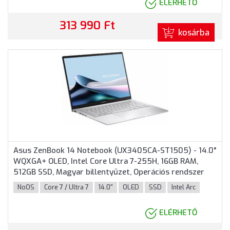
ELÉRHETŐ
313 990 Ft
kosárba
Asus ZenBook 14 Notebook (UX3405CA-ST1505) - 14.0"
WQXGA+ OLED, Intel Core Ultra 7-255H, 16GB RAM,
512GB SSD, Magyar billentyűzet, Operációs rendszer
nélkül, 3 év garancia, Ezüst színben
NoOS
Core 7 / Ultra 7
14.0"
OLED
SSD
Intel Arc
ELÉRHETŐ