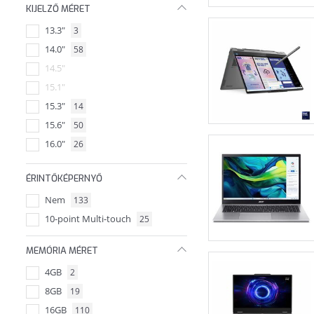
KIJELZŐ MÉRET
13.3"
3
14.0"
58
14.5"
15.1"
15.3"
14
15.6"
50
16.0"
26
16.3"
ÉRINTŐKÉPERNYŐ
16.1"
2
Nem
133
17.3"
3
10-point Multi-touch
25
18.0"
5
14.2"
MEMÓRIA MÉRET
4GB
2
8GB
19
16GB
110