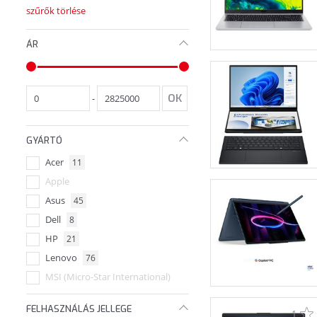
szűrők törlése
ÁR
-
GYÁRTÓ
Acer
11
Apple
Asus
45
Dell
8
HP
21
Lenovo
76
MSI (Micro-Star International)
FELHASZNÁLÁS JELLEGE
1