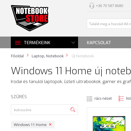
+36 70 587 8680
KAPCSOLAT
TERMÉKEINK
Főoldal
Laptop, Notebook
ÚJ Notebook
Windows 11 Home új note
Irodai és tanulói laptopok, üzleti ultrabookok, gamer és gra
SZŰRÉS
rács nézet
lis
Windows 11 Home