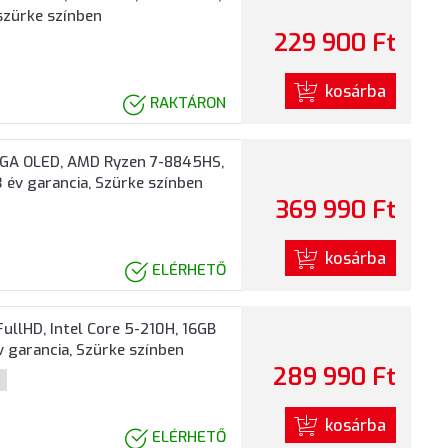
szürke színben
229 900 Ft
kosárba
RAKTÁRON
XGA OLED, AMD Ryzen 7-8845HS,
 év garancia, Szürke színben
369 990 Ft
kosárba
ELÉRHETŐ
llHD, Intel Core 5-210H, 16GB
 garancia, Szürke színben
289 990 Ft
kosárba
ELÉRHETŐ