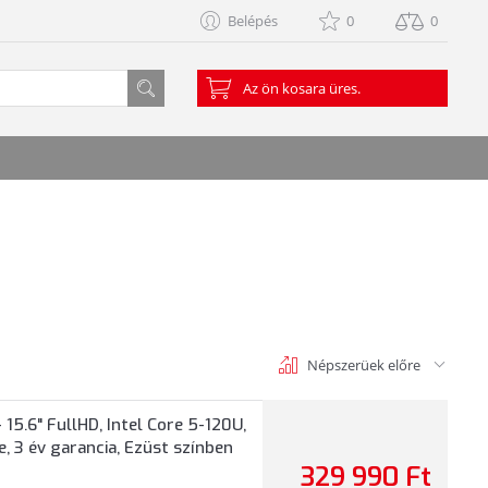
Belépés
0
0
Az ön kosara üres.
Népszerüek előre
5.6" FullHD, Intel Core 5-120U,
 3 év garancia, Ezüst színben
329 990 Ft