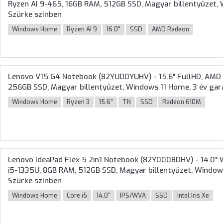
Ryzen AI 9-465, 16GB RAM, 512GB SSD, Magyar billentyűzet, 
Szürke színben
Windows Home
Ryzen AI 9
16.0"
SSD
AMD Radeon
Lenovo V15 G4 Notebook (82YU00YUHV) - 15.6" FullHD, AMD
256GB SSD, Magyar billentyűzet, Windows 11 Home, 3 év gara
Windows Home
Ryzen 3
15.6"
TN
SSD
Radeon 610M
Lenovo IdeaPad Flex 5 2in1 Notebook (82Y0008DHV) - 14.0" 
i5-1335U, 8GB RAM, 512GB SSD, Magyar billentyűzet, Windows
Szürke színben
Windows Home
Core i5
14.0"
IPS/WVA
SSD
Intel Iris Xe