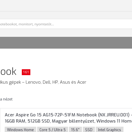
book
161
fikus gépek – Lenovo, Dell, HP, Asus és Acer
ta nézet
Acer Aspire Go 15 AG15-72P-51FM Notebook (NX.JRREU.001) - 1
16GB RAM, 512GB SSD, Magyar billentyűzet, Windows 11 Home,
Windows Home
Core 5 / Ultra 5
15.6"
SSD
Intel Graphics