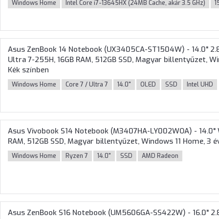
Windows Home
Intel Core i7-13645HX (24MB Cache, akár 3.5 GHz)
1
Asus ZenBook 14 Notebook (UX3405CA-ST1504W) - 14.0" 2.8
Ultra 7-255H, 16GB RAM, 512GB SSD, Magyar billentyűzet, Wi
Kék színben
Windows Home
Core 7 / Ultra 7
14.0"
OLED
SSD
Intel UHD
Asus Vivobook S14 Notebook (M3407HA-LY002WOA) - 14.0"
RAM, 512GB SSD, Magyar billentyűzet, Windows 11 Home, 3 év
Windows Home
Ryzen 7
14.0"
SSD
AMD Radeon
Asus ZenBook S16 Notebook (UM5606GA-SS422W) - 16.0" 2.