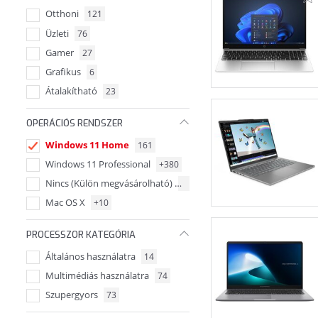
Otthoni
121
Üzleti
76
Gamer
27
Grafikus
6
Átalakítható
23
OPERÁCIÓS RENDSZER
Windows 11 Home
161
Windows 11 Professional
+380
Nincs (Külön megvásárolható)
+424
Mac OS X
+10
PROCESSZOR KATEGÓRIA
Általános használatra
14
Multimédiás használatra
74
Szupergyors
73