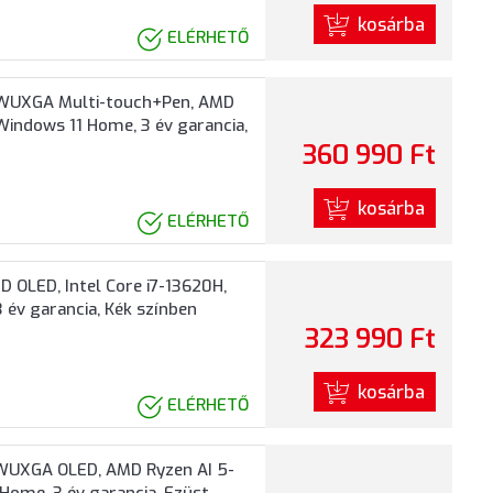
kosárba
ELÉRHETŐ
" WUXGA Multi-touch+Pen, AMD
Windows 11 Home, 3 év garancia,
360 990 Ft
kosárba
ELÉRHETŐ
 OLED, Intel Core i7-13620H,
 év garancia, Kék színben
323 990 Ft
kosárba
ELÉRHETŐ
WUXGA OLED, AMD Ryzen AI 5-