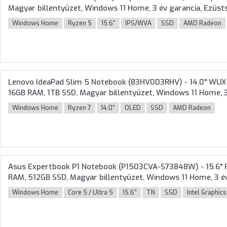
Magyar billentyűzet, Windows 11 Home, 3 év garancia, Ezüst
Windows Home
Ryzen 5
15.6"
IPS/WVA
SSD
AMD Radeon
Lenovo IdeaPad Slim 5 Notebook (83HV003RHV) - 14.0" WU
16GB RAM, 1TB SSD, Magyar billentyűzet, Windows 11 Home, 3
Windows Home
Ryzen 7
14.0"
OLED
SSD
AMD Radeon
Asus Expertbook P1 Notebook (P1503CVA-S73848W) - 15.6" Fu
RAM, 512GB SSD, Magyar billentyűzet, Windows 11 Home, 3 év
Windows Home
Core 5 / Ultra 5
15.6"
TN
SSD
Intel Graphics