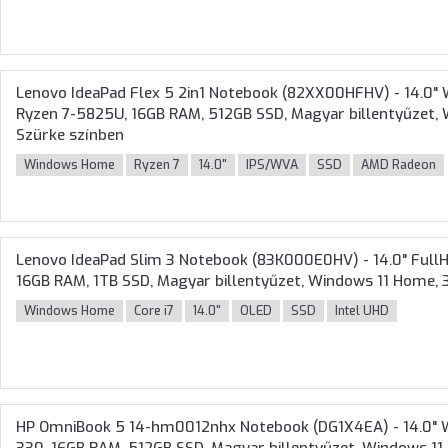
Lenovo IdeaPad Flex 5 2in1 Notebook (82XX00HFHV) - 14.0
Ryzen 7-5825U, 16GB RAM, 512GB SSD, Magyar billentyűzet, 
Szürke színben
Windows Home
Ryzen 7
14.0"
IPS/WVA
SSD
AMD Radeon
Lenovo IdeaPad Slim 3 Notebook (83K000E0HV) - 14.0" FullHD
16GB RAM, 1TB SSD, Magyar billentyűzet, Windows 11 Home, 3
Windows Home
Core i7
14.0"
OLED
SSD
Intel UHD
HP OmniBook 5 14-hm0012nhx Notebook (DG1X4EA) - 14.0" 