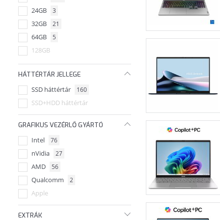
24GB
3
32GB
21
64GB
5
128GB
48GB
HÁTTÉRTÁR JELLEGE
192GB
SSD háttértár
160
96GB
1
SSD+HDD háttértár
GRAFIKUS VEZÉRLŐ GYÁRTÓ
Intel
76
nVidia
27
AMD
56
Qualcomm
2
Apple
EXTRÁK