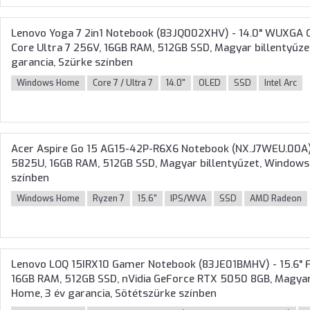
Lenovo Yoga 7 2in1 Notebook (83JQ002XHV) - 14.0" WUXGA O
Core Ultra 7 256V, 16GB RAM, 512GB SSD, Magyar billentyűze
garancia, Szürke színben
Windows Home
Core 7 / Ultra 7
14.0"
OLED
SSD
Intel Arc
Acer Aspire Go 15 AG15-42P-R6X6 Notebook (NX.J7WEU.00A) 
5825U, 16GB RAM, 512GB SSD, Magyar billentyűzet, Windows 
színben
Windows Home
Ryzen 7
15.6"
IPS/WVA
SSD
AMD Radeon
Lenovo LOQ 15IRX10 Gamer Notebook (83JE01BMHV) - 15.6" Fu
16GB RAM, 512GB SSD, nVidia GeForce RTX 5050 8GB, Magyar 
Home, 3 év garancia, Sötétszürke színben