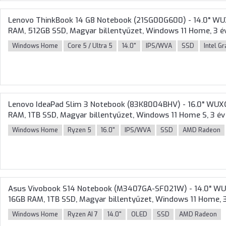
Lenovo ThinkBook 14 G8 Notebook (21SG00G600) - 14.0" WUX
RAM, 512GB SSD, Magyar billentyűzet, Windows 11 Home, 3 év
Windows Home
Core 5 / Ultra 5
14.0"
IPS/WVA
SSD
Intel G
Lenovo IdeaPad Slim 3 Notebook (83K8004BHV) - 16.0" WUX
RAM, 1TB SSD, Magyar billentyűzet, Windows 11 Home S, 3 év
Windows Home
Ryzen 5
16.0"
IPS/WVA
SSD
AMD Radeon
Asus Vivobook S14 Notebook (M3407GA-SF021W) - 14.0" WU
16GB RAM, 1TB SSD, Magyar billentyűzet, Windows 11 Home, 3
Windows Home
Ryzen AI 7
14.0"
OLED
SSD
AMD Radeon