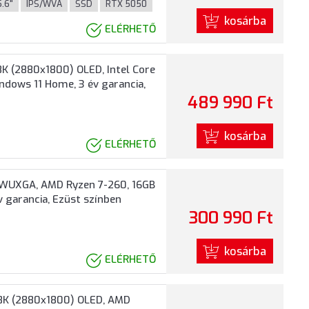
5.6"
IPS/WVA
SSD
RTX 5050
kosárba
ELÉRHETŐ
K (2880x1800) OLED, Intel Core
ndows 11 Home, 3 év garancia,
489 990 Ft
kosárba
ELÉRHETŐ
 WUXGA, AMD Ryzen 7-260, 16GB
 garancia, Ezüst színben
300 990 Ft
kosárba
ELÉRHETŐ
8K (2880x1800) OLED, AMD