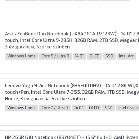
Asus ZenBook Duo Notebook (UX8406CA-PZ123W) - 14.0" 2,8
touch, Intel Core Ultra 9-285H, 32GB RAM, 2TB SSD, Magyar 
3 év garancia, Szürke színben
Windows Home
Core 9 / Ultra 9
14.0"
OLED
SSD
Intel Arc
Lenovo Yoga 9 2in1 Notebook (83SE0011HV) - 14.0" 2.8K WQ
touch+Pen, Intel Core Ultra 7-355, 32GB RAM, 1TB SSD, Magy
Home, 3 év garancia, Szürke színben
Windows Home
Core 7 / Ultra 7
14.0"
OLED
SSD
Intel Graph
HP 255R G10 Notebook (B9YQ4ET) - 15.6" FullHD, AMD Ryzen