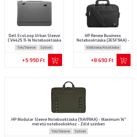
Dell EcoLoop Urban Sleeve
HP Renew Business
CV4425 11-14 Notebooktáska
Notebooktáska (3E5F9AA) -
(460-BDWQ) - Maximum 14"
Maximum 14.0" méretű
Tok/Sleeve
Szövet
Válltáska/Kézitáska
méretű notebookokhoz,
notebookokhoz - Fekete
Szürke színben
színben
Újrahasznosított műanyag
+5 990 Ft
+8 690 Ft
HP Modular Sleeve Notebooktáska (9J499AA) - Maximum 14"
méretű notebookokhoz - Zöld színben
Tok/Sleeve
Szövet