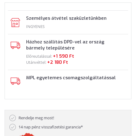
Személyes átvétel szaküzletünkben
INGYENES
Házhoz szállítás DPD-vel az ország
bármely településére
+1 590 Ft
Előreutalással:
+2 180 Ft
Utánvéttel:
MPL egyetemes csomagszolgáltatással
Rendelje meg most!
14 nap pénz visszafizetési garancia*