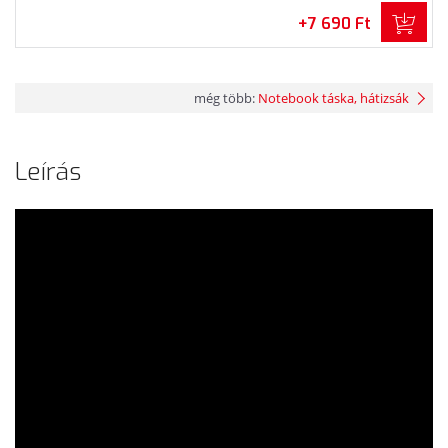
+7 690 Ft
még több:
Notebook táska, hátizsák
Leírás