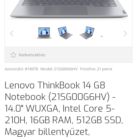
Kedvencekhez
Azonosító: #18978
Model:
21SG00G6HV
Frissítve: 21 perce
Lenovo ThinkBook 14 G8
Notebook (21SG00G6HV) -
14.0" WUXGA, Intel Core 5-
210H, 16GB RAM, 512GB SSD,
Magyar billentyűzet,