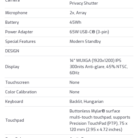
Camera
Privacy Shutter
Microphone
2x, Array
Battery
45Wh
Power Adapter
65W USB-C® (3-pin)
Special Features
Modern Standby
DESIGN
14" WUXGA (1920x1200) IPS
Display
300nits Anti-glare, 45% NTSC,
60Hz
Touchscreen
None
Color Calibration
None
Keyboard
Backlit, Hungarian
Buttonless Mylar® surface
multi-touch touchpad, supports
Touchpad
Precision TouchPad (PTP), 75 x
120 mm (2.95 x 4.72 inches)