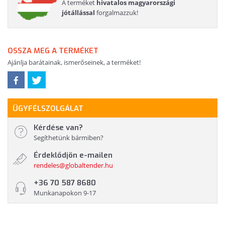
A terméket
hivatalos magyarországi
jótállással
forgalmazzuk!
OSSZA MEG A TERMÉKET
Ajánlja barátainak, ismerőseinek, a terméket!
ÜGYFÉLSZOLGÁLAT
Kérdése van?
Segíthetünk bármiben?
Érdeklődjön e-mailen
rendeles@globaltender.hu
+36 70 587 8680
Munkanapokon 9-17