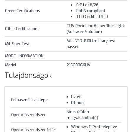
ErP Lot 6/26
Green Certifications
RoHS compliant
TCO Certified 10.0
TÜV Rheinland® Low Blue Light
Other Certifications
(Software Solution)
MIL-STD-810H military test
Mil-Spec Test
passed
MODEL INFORMATION
Model
21SG00G6HV
Tulajdonságok
Üzleti
Felhasználás jellege
Otthoni
Nincs (Külön
Operációs rendszer
megvásárolható)
Windows 11 Prof telepítve
Operációs rendszer felár