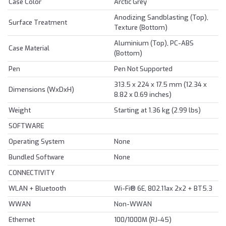
Case Color
Arctic Grey
Anodizing Sandblasting (Top),
Surface Treatment
Texture (Bottom)
Aluminium (Top), PC-ABS
Case Material
(Bottom)
Pen
Pen Not Supported
313.5 x 224 x 17.5 mm (12.34 x
Dimensions (WxDxH)
8.82 x 0.69 inches)
Weight
Starting at 1.36 kg (2.99 lbs)
SOFTWARE
Operating System
None
Bundled Software
None
CONNECTIVITY
WLAN + Bluetooth
Wi-Fi® 6E, 802.11ax 2x2 + BT5.3
WWAN
Non-WWAN
Ethernet
100/1000M (RJ-45)