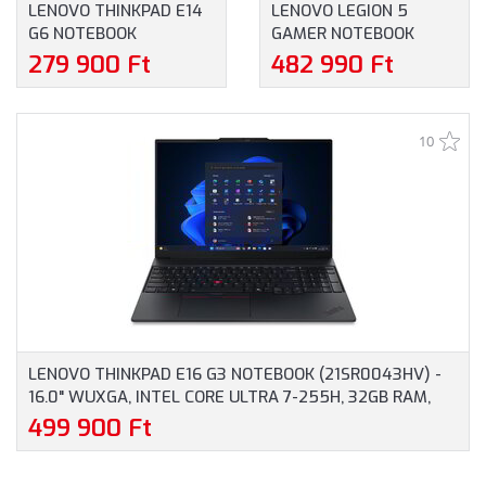
LENOVO THINKPAD E14
LENOVO LEGION 5
G6 NOTEBOOK
GAMER NOTEBOOK
(21M3002FCX) - 14.0"
(83DG00FNHV) - 16.0"
279 900 Ft
482 990 Ft
WUXGA, AMD RYZEN 5-
WQXGA, INTEL CORE I5-
7535HS, 16GB RAM,
13450HX, 16GB RAM,
512GB SSD, ANGOL
512GB SSD, NVIDIA
10
BILLENTYŰZET,
GEFORCE RTX 4050
WINDOWS 11
6GB, MAGYAR
PROFESSIONAL, 3 ÉV
BILLENTYŰZET,
GARANCIA, FEKETE
OPERÁCIÓS RENDSZER
SZÍNBEN
NÉLKÜL, 3 ÉV GARANCIA,
SZÜRKE SZÍNBEN
LENOVO THINKPAD E16 G3 NOTEBOOK (21SR0043HV) -
16.0" WUXGA, INTEL CORE ULTRA 7-255H, 32GB RAM,
1TB SSD, MAGYAR BILLENTYŰZET, WINDOWS 11
499 900 Ft
PROFESSIONAL, 3 ÉV GARANCIA, FEKETE SZÍNBEN