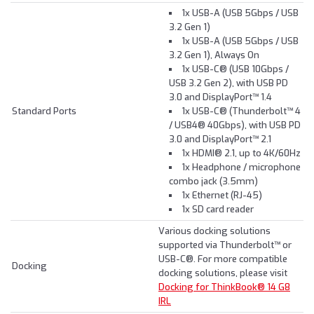
1x USB-A (USB 5Gbps / USB
3.2 Gen 1)
1x USB-A (USB 5Gbps / USB
3.2 Gen 1), Always On
1x USB-C® (USB 10Gbps /
USB 3.2 Gen 2), with USB PD
3.0 and DisplayPort™ 1.4
Standard Ports
1x USB-C® (Thunderbolt™ 4
/ USB4® 40Gbps), with USB PD
3.0 and DisplayPort™ 2.1
1x HDMI® 2.1, up to 4K/60Hz
1x Headphone / microphone
combo jack (3.5mm)
1x Ethernet (RJ-45)
1x SD card reader
Various docking solutions
supported via Thunderbolt™ or
USB-C®. For more compatible
Docking
docking solutions, please visit
Docking for ThinkBook® 14 G8
IRL