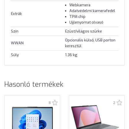
Webkamera
Adatvédelmi kamerafedél
Extrák
TPM chip
Ujjlenyomat olvasó
Szín
Ezüst/világos szürke
Opcionális külső, USB porton
WWAN
keresztül
Súly
1.36 kg
Hasonló termékek
8
2