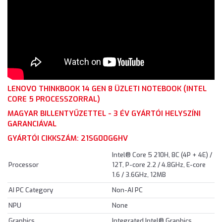
LENOVO THINKBOOK 14 GEN 8 ÜZLETI NOTEBOOK (INTEL
CORE 5 PROCESSZORRAL)
MAGYAR BILLENTYŰZETTEL - 3 ÉV GYÁRTÓI HELYSZÍNI
GARANCIÁVAL
GYÁRTÓI CIKKSZÁM: 21SG00G6HV
Intel® Core 5 210H, 8C (4P + 4E) /
Processor
12T, P-core 2.2 / 4.8GHz, E-core
1.6 / 3.6GHz, 12MB
AI PC Category
Non-AI PC
NPU
None
Graphics
Integrated Intel® Graphics