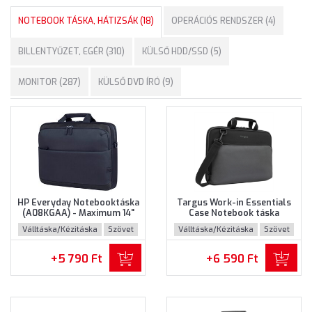
NOTEBOOK TÁSKA, HÁTIZSÁK (18)
OPERÁCIÓS RENDSZER (4)
BILLENTYŰZET, EGÉR (310)
KÜLSŐ HDD/SSD (5)
MONITOR (287)
KÜLSŐ DVD ÍRÓ (9)
HP Everyday Notebooktáska
Targus Work-in Essentials
(A08KGAA) - Maximum 14"
Case Notebook táska
méretű notebookokhoz
(TED007GL) - Maximum 14.0"
Válltáska/Kézitáska
Szövet
Válltáska/Kézitáska
Szövet
méretű notebokhoz -
Fekete-szürke színben
+5 790 Ft
+6 590 Ft