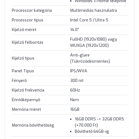
Windows 11 Home telepítve
Processzor kategória
Multimédiás használatra
Processzor típus
Intel Core 5 / Ultra 5
Kijelző méret
14.0"
FullHD (1920x1080) vagy
Kijelző felbontás
WUXGA (1920x1200)
Anti-glare
Kijelző típus
(Tükröződésmentes)
Panel Típus
IPS/WVA
Fényerő
300 nit
Kijelző frekvencia
60Hz
Érintőképernyő
Nem
Memória méret
16GB
16GB DDR5 -> 32GB DDR5
Memória bővíthetőség
(+70.000 Ft)
Bővíthető 64GB-ig