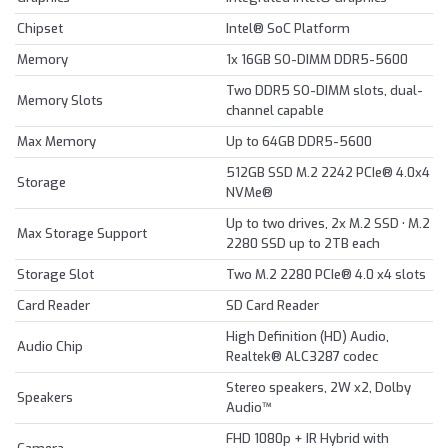
Chipset
Intel® SoC Platform
Memory
1x 16GB SO-DIMM DDR5-5600
Two DDR5 SO-DIMM slots, dual-
Memory Slots
channel capable
Max Memory
Up to 64GB DDR5-5600
512GB SSD M.2 2242 PCIe® 4.0x4
Storage
NVMe®
Up to two drives, 2x M.2 SSD • M.2
Max Storage Support
2280 SSD up to 2TB each
Storage Slot
Two M.2 2280 PCIe® 4.0 x4 slots
Card Reader
SD Card Reader
High Definition (HD) Audio,
Audio Chip
Realtek® ALC3287 codec
Stereo speakers, 2W x2, Dolby
Speakers
Audio™
FHD 1080p + IR Hybrid with