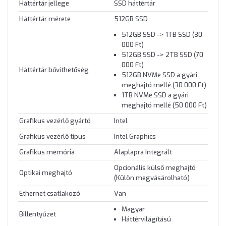
Háttértár jellege
SSD háttértár
Háttértár mérete
512GB SSD
512GB SSD -> 1TB SSD (30
000 Ft)
512GB SSD -> 2TB SSD (70
000 Ft)
Háttértár bővíthetőség
512GB NVMe SSD a gyári
meghajtó mellé (30 000 Ft)
1TB NVMe SSD a gyári
meghajtó mellé (50 000 Ft)
Grafikus vezérlő gyártó
Intel
Grafikus vezérlő típus
Intel Graphics
Grafikus memória
Alaplapra Integrált
Opcionális külső meghajtó
Optikai meghajtó
(Külön megvásárolható)
Ethernet csatlakozó
Van
Magyar
Billentyűzet
Háttérvilágítású