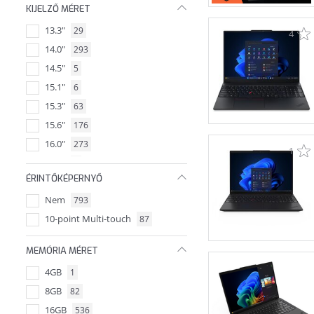
KIJELZŐ MÉRET
13.3"
29
4
14.0"
293
14.5"
5
15.1"
6
15.3"
63
15.6"
176
16.0"
273
1
16.3"
1
ÉRINTŐKÉPERNYŐ
16.1"
3
Nem
793
17.3"
13
10-point Multi-touch
87
18.0"
26
14.2"
MEMÓRIA MÉRET
4GB
1
8GB
82
16GB
536