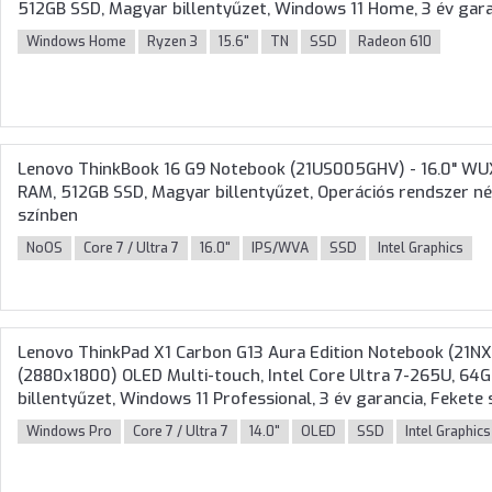
512GB SSD, Magyar billentyűzet, Windows 11 Home, 3 év gara
Windows Home
Ryzen 3
15.6"
TN
SSD
Radeon 610
Lenovo ThinkBook 16 G9 Notebook (21US005GHV) - 16.0" WUX
RAM, 512GB SSD, Magyar billentyűzet, Operációs rendszer nél
színben
NoOS
Core 7 / Ultra 7
16.0"
IPS/WVA
SSD
Intel Graphics
Lenovo ThinkPad X1 Carbon G13 Aura Edition Notebook (21NX
(2880x1800) OLED Multi-touch, Intel Core Ultra 7-265U, 64
billentyűzet, Windows 11 Professional, 3 év garancia, Fekete
Windows Pro
Core 7 / Ultra 7
14.0"
OLED
SSD
Intel Graphics