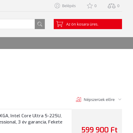
Belépés
0
0
Az ön kosara üres.
Népszerüek előre
GA, Intel Core Ultra 5-225U,
sional, 3 év garancia, Fekete
599 900 Ft