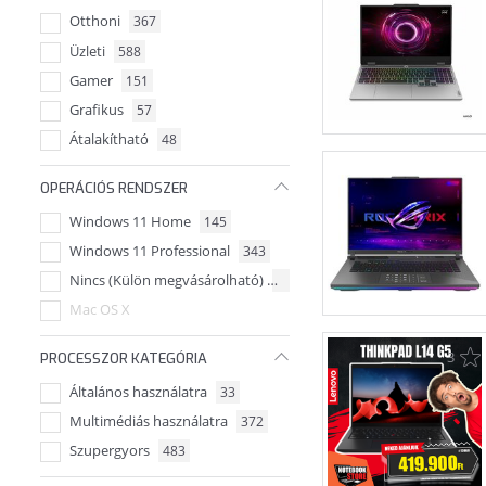
Otthoni
367
Üzleti
588
Gamer
151
Grafikus
57
Átalakítható
48
OPERÁCIÓS RENDSZER
Windows 11 Home
145
Windows 11 Professional
343
Nincs (Külön megvásárolható)
399
Mac OS X
3
PROCESSZOR KATEGÓRIA
Általános használatra
33
Multimédiás használatra
372
Szupergyors
483