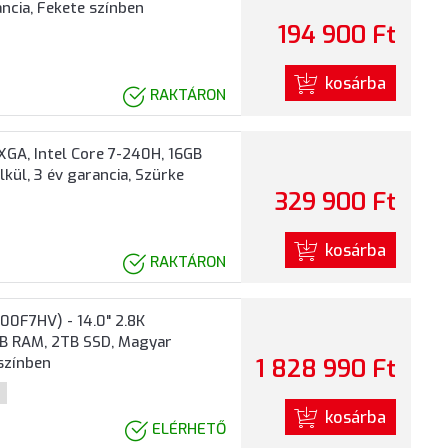
ncia, Fekete színben
194 900 Ft
kosárba
RAKTÁRON
GA, Intel Core 7-240H, 16GB
kül, 3 év garancia, Szürke
329 900 Ft
kosárba
RAKTÁRON
00F7HV) - 14.0" 2.8K
GB RAM, 2TB SSD, Magyar
 színben
1 828 990 Ft
kosárba
ELÉRHETŐ