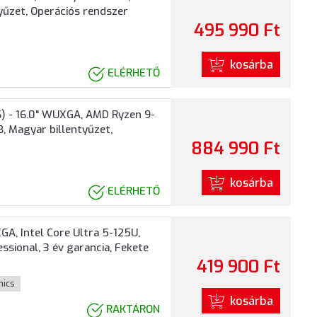
yűzet, Operációs rendszer
495 990 Ft
kosárba
ELÉRHETŐ
 - 16.0" WUXGA, AMD Ryzen 9-
, Magyar billentyűzet,
884 990 Ft
kosárba
ELÉRHETŐ
A, Intel Core Ultra 5-125U,
sional, 3 év garancia, Fekete
419 900 Ft
hics
kosárba
RAKTÁRON