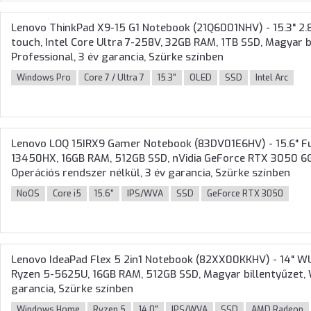
Lenovo ThinkPad X9-15 G1 Notebook (21Q6001NHV) - 15.3" 2.
touch, Intel Core Ultra 7-258V, 32GB RAM, 1TB SSD, Magyar b
Professional, 3 év garancia, Szürke színben
Windows Pro
Core 7 / Ultra 7
15.3"
OLED
SSD
Intel Arc
Lenovo LOQ 15IRX9 Gamer Notebook (83DV01E6HV) - 15.6" Ful
13450HX, 16GB RAM, 512GB SSD, nVidia GeForce RTX 3050 6G
Operációs rendszer nélkül, 3 év garancia, Szürke színben
NoOS
Core i5
15.6"
IPS/WVA
SSD
GeForce RTX 3050
Lenovo IdeaPad Flex 5 2in1 Notebook (82XX00KKHV) - 14" 
Ryzen 5-5625U, 16GB RAM, 512GB SSD, Magyar billentyűzet, 
garancia, Szürke színben
Windows Home
Ryzen 5
14.0"
IPS/WVA
SSD
AMD Radeon