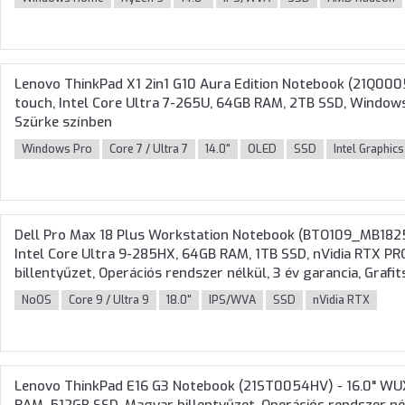
Lenovo ThinkPad X1 2in1 G10 Aura Edition Notebook (21Q000
touch, Intel Core Ultra 7-265U, 64GB RAM, 2TB SSD, Windows 
Szürke színben
Windows Pro
Core 7 / Ultra 7
14.0"
OLED
SSD
Intel Graphics
Dell Pro Max 18 Plus Workstation Notebook (BTO109_MB18
Intel Core Ultra 9-285HX, 64GB RAM, 1TB SSD, nVidia RTX P
billentyűzet, Operációs rendszer nélkül, 3 év garancia, Grafi
NoOS
Core 9 / Ultra 9
18.0"
IPS/WVA
SSD
nVidia RTX
Lenovo ThinkPad E16 G3 Notebook (21ST0054HV) - 16.0" WU