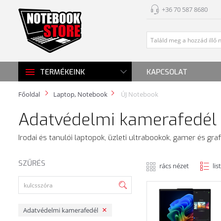
+36 70 587 8680
KAPCSOLAT
TERMÉKEINK
Főoldal
Laptop, Notebook
ÚJ Notebook
Adatvédelmi kamerafedél 
Irodai és tanulói laptopok, üzleti ultrabookok, gamer és gra
SZŰRÉS
rács nézet
lis
Adatvédelmi kamerafedél