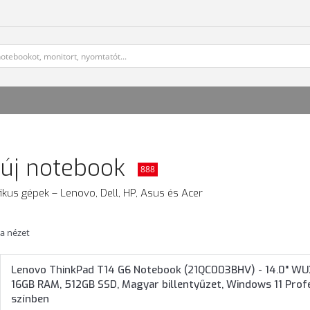
új notebook
888
fikus gépek – Lenovo, Dell, HP, Asus és Acer
ta nézet
Lenovo ThinkPad T14 G6 Notebook (21QC003BHV) - 14.0" WUX
16GB RAM, 512GB SSD, Magyar billentyűzet, Windows 11 Profes
színben