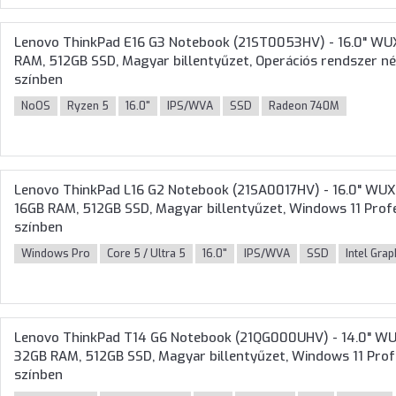
Lenovo ThinkPad E16 G3 Notebook (21ST0053HV) - 16.0" WU
RAM, 512GB SSD, Magyar billentyűzet, Operációs rendszer nél
színben
NoOS
Ryzen 5
16.0"
IPS/WVA
SSD
Radeon 740M
Lenovo ThinkPad L16 G2 Notebook (21SA0017HV) - 16.0" WUXG
16GB RAM, 512GB SSD, Magyar billentyűzet, Windows 11 Profes
színben
Windows Pro
Core 5 / Ultra 5
16.0"
IPS/WVA
SSD
Intel Grap
Lenovo ThinkPad T14 G6 Notebook (21QG000UHV) - 14.0" WUX
32GB RAM, 512GB SSD, Magyar billentyűzet, Windows 11 Profe
színben