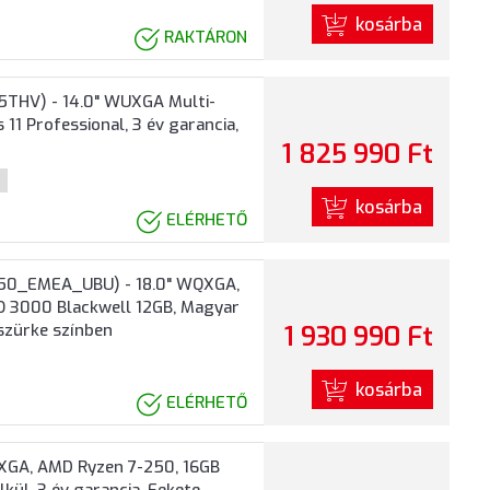
kosárba
RAKTÁRON
5THV) - 14.0" WUXGA Multi-
11 Professional, 3 év garancia,
1 825 990 Ft
kosárba
ELÉRHETŐ
250_EMEA_UBU) - 18.0" WQXGA,
RO 3000 Blackwell 12GB, Magyar
tszürke színben
1 930 990 Ft
kosárba
ELÉRHETŐ
XGA, AMD Ryzen 7-250, 16GB