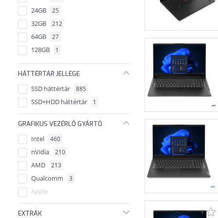
24GB
25
32GB
212
64GB
27
128GB
1
48GB
1
HÁTTÉRTÁR JELLEGE
192GB
1
SSD háttértár
885
96GB
2
SSD+HDD háttértár
1
GRAFIKUS VEZÉRLŐ GYÁRTÓ
Intel
460
nVidia
210
AMD
213
Qualcomm
3
Apple
1
EXTRÁK