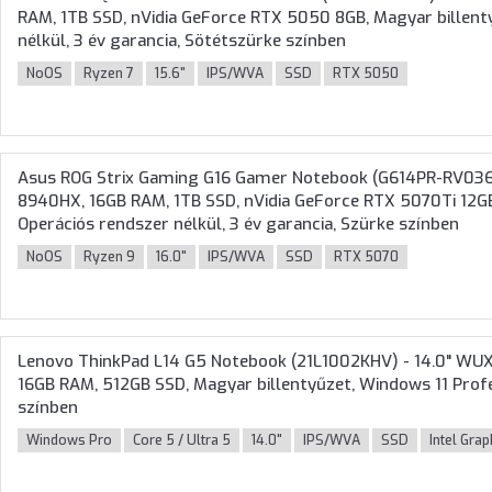
RAM, 1TB SSD, nVidia GeForce RTX 5050 8GB, Magyar billent
nélkül, 3 év garancia, Sötétszürke színben
NoOS
Ryzen 7
15.6"
IPS/WVA
SSD
RTX 5050
Asus ROG Strix Gaming G16 Gamer Notebook (G614PR-RV036)
8940HX, 16GB RAM, 1TB SSD, nVidia GeForce RTX 5070Ti 12GB
Operációs rendszer nélkül, 3 év garancia, Szürke színben
NoOS
Ryzen 9
16.0"
IPS/WVA
SSD
RTX 5070
Lenovo ThinkPad L14 G5 Notebook (21L1002KHV) - 14.0" WUXG
16GB RAM, 512GB SSD, Magyar billentyűzet, Windows 11 Profes
színben
Windows Pro
Core 5 / Ultra 5
14.0"
IPS/WVA
SSD
Intel Grap