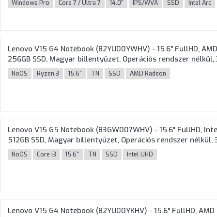
Windows Pro
Core 7 / Ultra 7
14.0"
IPS/WVA
SSD
Intel Arc
Lenovo V15 G4 Notebook (82YU00YWHV) - 15.6" FullHD, AMD
256GB SSD, Magyar billentyűzet, Operációs rendszer nélkül, 
NoOS
Ryzen 3
15.6"
TN
SSD
AMD Radeon
Lenovo V15 G5 Notebook (83GW007WHV) - 15.6" FullHD, Intel
512GB SSD, Magyar billentyűzet, Operációs rendszer nélkül, 
NoOS
Core i3
15.6"
TN
SSD
Intel UHD
Lenovo V15 G4 Notebook (82YU00YKHV) - 15.6" FullHD, AMD 