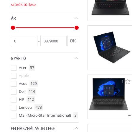
szűrők törlése
ÁR
-
GYÁRTÓ
Acer
57
Apple
1
Asus
129
Dell
114
HP
112
Lenovo
473
MSI (Micro-Star International)
3
FELHASZNÁLÁS JELLEGE