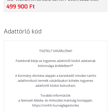
1TB SSD, MAGYAR BILLENTYŰZET, WINDOWS 11
499 900 Ft
PROFESSIONAL, 3 ÉV GARANCIA, FEKETE SZÍNBEN
Adattörlő kód
TISZTELT VÁSÁRLÓNK!
Fizetésnél kérje az ingyenes adattörlő kódot adatainak
biztonsága érdekében!*
A Kormány döntése alapján a kereskedő minden tartós
adathordozó termék vásárlásakor köteles ingyenes
adattörlő kódot biztosítani.
További információk
a Nemzeti Média- és Hírközlési Hatóság honlapján:
https://nmhh.hu/veglegestorles