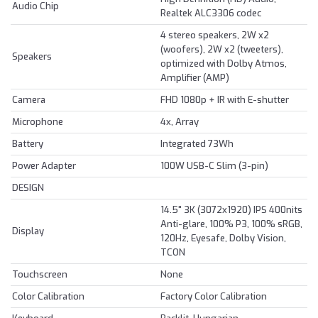
Audio Chip
Realtek ALC3306 codec
4 stereo speakers, 2W x2
(woofers), 2W x2 (tweeters),
Speakers
optimized with Dolby Atmos,
Amplifier (AMP)
Camera
FHD 1080p + IR with E-shutter
Microphone
4x, Array
Battery
Integrated 73Wh
Power Adapter
100W USB-C Slim (3-pin)
DESIGN
14.5" 3K (3072x1920) IPS 400nits
Anti-glare, 100% P3, 100% sRGB,
Display
120Hz, Eyesafe, Dolby Vision,
TCON
Touchscreen
None
Color Calibration
Factory Color Calibration