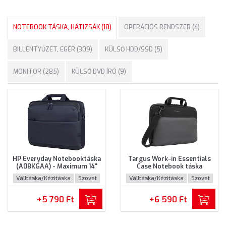
NOTEBOOK TÁSKA, HÁTIZSÁK (18)
OPERÁCIÓS RENDSZER (4)
BILLENTYŰZET, EGÉR (309)
KÜLSŐ HDD/SSD (5)
MONITOR (285)
KÜLSŐ DVD ÍRÓ (9)
HP Everyday Notebooktáska
Targus Work-in Essentials
(A08KGAA) - Maximum 14"
Case Notebook táska
méretű notebookokhoz
(TED007GL) - Maximum 14.0"
Válltáska/Kézitáska
Szövet
Válltáska/Kézitáska
Szövet
méretű notebokhoz -
Fekete-szürke színben
+5 790 Ft
+6 590 Ft