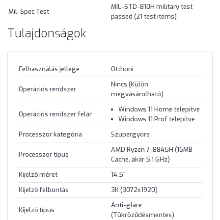
MIL-STD-810H military test
Mil-Spec Test
passed (21 test items)
Tulajdonságok
Felhasználás jellege
Otthoni
Nincs (Külön
Operációs rendszer
megvásárolható)
Windows 11 Home telepítve
Operációs rendszer felár
Windows 11 Prof telepítve
Processzor kategória
Szupergyors
AMD Ryzen 7-8845H (16MB
Processzor típus
Cache, akár 5.1 GHz)
Kijelző méret
14.5"
Kijelző felbontás
3K (3072x1920)
Anti-glare
Kijelző típus
(Tükröződésmentes)