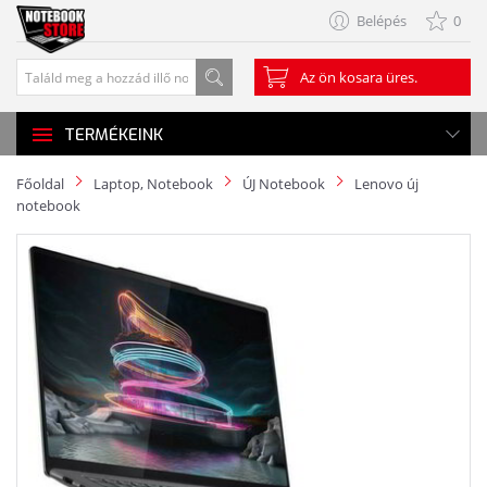
Belépés
0
Az ön kosara üres.
TERMÉKEINK
Főoldal
Laptop, Notebook
ÚJ Notebook
Lenovo új
notebook