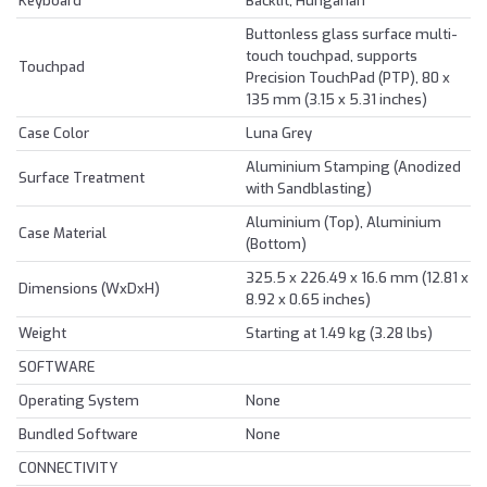
Keyboard
Backlit, Hungarian
Buttonless glass surface multi-
touch touchpad, supports
Touchpad
Precision TouchPad (PTP), 80 x
135 mm (3.15 x 5.31 inches)
Case Color
Luna Grey
Aluminium Stamping (Anodized
Surface Treatment
with Sandblasting)
Aluminium (Top), Aluminium
Case Material
(Bottom)
325.5 x 226.49 x 16.6 mm (12.81 x
Dimensions (WxDxH)
8.92 x 0.65 inches)
Weight
Starting at 1.49 kg (3.28 lbs)
SOFTWARE
Operating System
None
Bundled Software
None
CONNECTIVITY