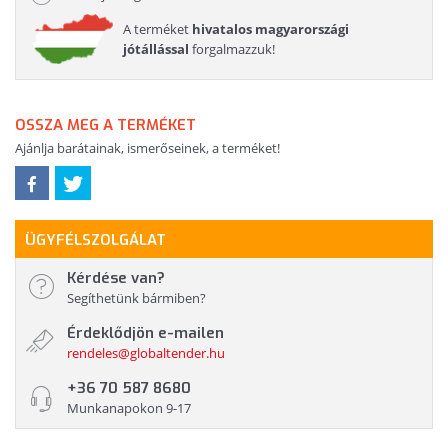
A terméket
hivatalos magyarországi
jótállással
forgalmazzuk!
OSSZA MEG A TERMÉKET
Ajánlja barátainak, ismerőseinek, a terméket!
ÜGYFÉLSZOLGÁLAT
Kérdése van?
Segíthetünk bármiben?
Érdeklődjön e-mailen
rendeles@globaltender.hu
+36 70 587 8680
Munkanapokon 9-17