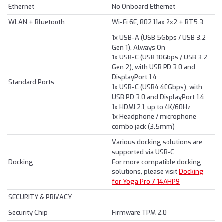
Ethernet
No Onboard Ethernet
WLAN + Bluetooth
Wi-Fi 6E, 802.11ax 2x2 + BT5.3
1x USB-A (USB 5Gbps / USB 3.2
Gen 1), Always On
1x USB-C (USB 10Gbps / USB 3.2
Gen 2), with USB PD 3.0 and
DisplayPort 1.4
Standard Ports
1x USB-C (USB4 40Gbps), with
USB PD 3.0 and DisplayPort 1.4
1x HDMI 2.1, up to 4K/60Hz
1x Headphone / microphone
combo jack (3.5mm)
Various docking solutions are
supported via USB-C.
Docking
For more compatible docking
solutions, please visit
Docking
for Yoga Pro 7 14AHP9
SECURITY & PRIVACY
Security Chip
Firmware TPM 2.0