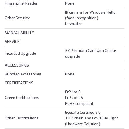
Fingerprint Reader
None
IR camera for Windows Hello
Other Security
(facial recognition)
E-shutter
MANAGEABILITY
SERVICE
3Y Premium Care with Onsite
Included Upgrade
upgrade
ACCESSORIES
Bundled Accessories
None
CERTIFICATIONS
ErP Lot 6
Green Certifications
ErP Lot 26
RoHS compliant
Eyesafe Certified 2.0
Other Certifications
TÜV Rheinland Low Blue Light
(Hardware Solution)