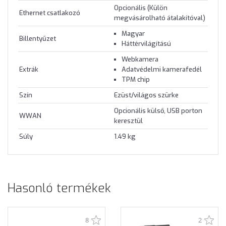
Opcionális (Külön
Ethernet csatlakozó
megvásárolható átalakítóval)
Magyar
Billentyűzet
Háttérvilágítású
Webkamera
Extrák
Adatvédelmi kamerafedél
TPM chip
Szín
Ezüst/világos szürke
Opcionális külső, USB porton
WWAN
keresztül
Súly
1.49 kg
Hasonló termékek
8
2