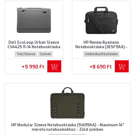
Dell EcoLoop Urban Sleeve
HP Renew Business
CV4425 11-14 Notebooktáska
Notebooktáska (3E5F9AA) -
(460-BDWQ) - Maximum 14"
Maximum 14.0" méretű
Tok/Sleeve
Szövet
Válltáska/Kézitáska
méretű notebookokhoz,
notebookokhoz - Fekete
Szürke színben
színben
Újrahasznosított műanyag
+5 990 Ft
+8 690 Ft
HP Modular Sleeve Notebooktáska (9J499AA) - Maximum 14"
méretű notebookokhoz - Zöld színben