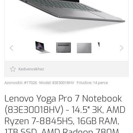
Kedvencekhez
Azonosító: #17026
Model:
83E30018HV
Frissítve: 14 perce
Lenovo Yoga Pro 7 Notebook
(83E30018HV) - 14.5" 3K, AMD
Ryzen 7-8845HS, 16GB RAM,
1TB SSD, AMD Radeon 780M,