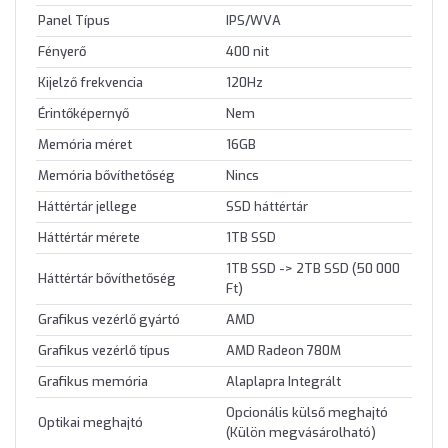
Panel Típus
IPS/WVA
Fényerő
400 nit
Kijelző frekvencia
120Hz
Érintőképernyő
Nem
Memória méret
16GB
Memória bővíthetőség
Nincs
Háttértár jellege
SSD háttértár
Háttértár mérete
1TB SSD
1TB SSD -> 2TB SSD (50 000
Háttértár bővíthetőség
Ft)
Grafikus vezérlő gyártó
AMD
Grafikus vezérlő típus
AMD Radeon 780M
Grafikus memória
Alaplapra Integrált
Opcionális külső meghajtó
Optikai meghajtó
(Külön megvásárolható)