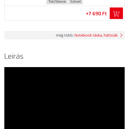
Tok/Sleeve
Szövet
+7 690 Ft
még több:
Notebook táska, hátizsák
Leírás