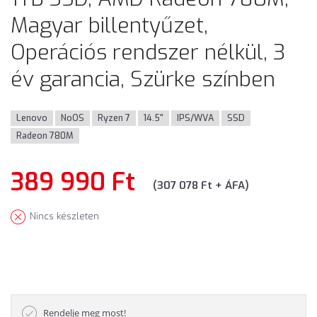
Magyar billentyűzet,
Operációs rendszer nélkül, 3
év garancia, Szürke színben
Lenovo
NoOS
Ryzen 7
14.5"
IPS/WVA
SSD
Radeon 780M
389 990 Ft
(307 078 Ft + ÁFA)
Nincs készleten
Rendelje meg most!