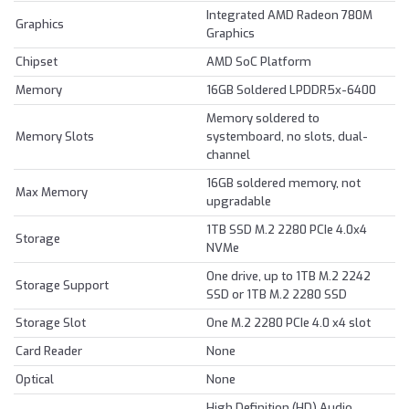
Integrated AMD Radeon 780M
Graphics
Graphics
Chipset
AMD SoC Platform
Memory
16GB Soldered LPDDR5x-6400
Memory soldered to
Memory Slots
systemboard, no slots, dual-
channel
16GB soldered memory, not
Max Memory
upgradable
1TB SSD M.2 2280 PCIe 4.0x4
Storage
NVMe
One drive, up to 1TB M.2 2242
Storage Support
SSD or 1TB M.2 2280 SSD
Storage Slot
One M.2 2280 PCIe 4.0 x4 slot
Card Reader
None
Optical
None
High Definition (HD) Audio,