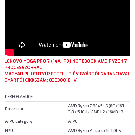
LENOVO YOGA PRO 7 (14AHP9) NOTEBOOK AMD RYZEN 7
PROCESSZORRAL
MAGYAR BILLENTYŰZETTEL - 3 ÉV GYÁRTÓI GARANCIÁVAL
GYÁRTÓI CIKKSZÁM: 83E30018HV
PERFORMANCE
AMD Ryzen 7 8845HS (8C / 16T,
Processor
3.8 / 5.1GHz, 8MB L2 / 16MB L3)
AI PC Category
AI PC
NPU
AMD Ryzen AI, up to 16 TOPS