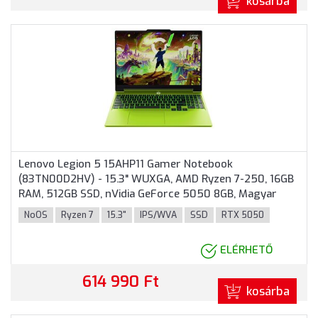
kosárba
Lenovo Legion 5 15AHP11 Gamer Notebook
(83TN00D2HV) - 15.3" WUXGA, AMD Ryzen 7-250, 16GB
RAM, 512GB SSD, nVidia GeForce 5050 8GB, Magyar
billentyűzet, Operációs rendszer nélkül, 3 év garancia,
NoOS
Ryzen 7
15.3"
IPS/WVA
SSD
RTX 5050
Zöld színben
ELÉRHETŐ
614 990 Ft
kosárba