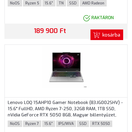
Fekete színben
NoOS
Ryzen 5
15.6"
TN
SSD
AMD Radeon
RAKTÁRON
189 900 Ft
kosárba
Lenovo LOQ 15AHP10 Gamer Notebook (83JG002SHV) -
15.6" FullHD, AMD Ryzen 7-250, 32GB RAM, 1TB SSD,
nVidia GeForce RTX 5050 8GB, Magyar billentyűzet,
Operációs rendszer nélkül, 3 év garancia, Sötétszürke
NoOS
Ryzen 7
15.6"
IPS/WVA
SSD
RTX 5050
színben