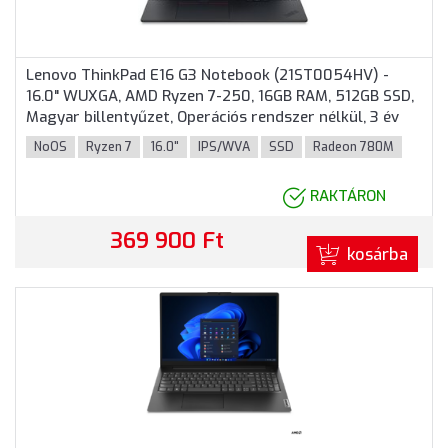
Lenovo ThinkPad E16 G3 Notebook (21ST0054HV) -
16.0" WUXGA, AMD Ryzen 7-250, 16GB RAM, 512GB SSD,
Magyar billentyűzet, Operációs rendszer nélkül, 3 év
garancia, Fekete színben
NoOS
Ryzen 7
16.0"
IPS/WVA
SSD
Radeon 780M
RAKTÁRON
369 900 Ft
kosárba