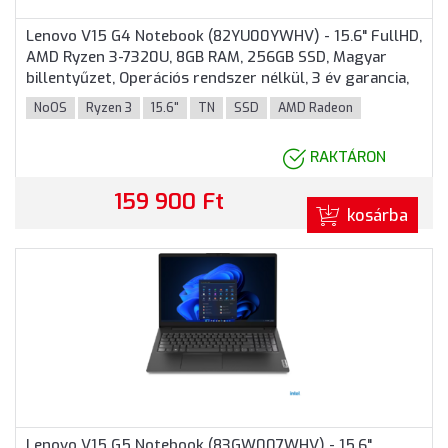
Lenovo V15 G4 Notebook (82YU00YWHV) - 15.6" FullHD,
AMD Ryzen 3-7320U, 8GB RAM, 256GB SSD, Magyar
billentyűzet, Operációs rendszer nélkül, 3 év garancia,
Fekete színben
NoOS
Ryzen 3
15.6"
TN
SSD
AMD Radeon
RAKTÁRON
159 900 Ft
kosárba
Lenovo V15 G5 Notebook (83GW007WHV) - 15.6"