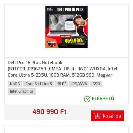
Dell Pro 16 Plus Notebook
(BTO103_PB16250_EMEA_UBU) - 16.0" WUXGA, Intel
Core Ultra 5-235U, 16GB RAM, 512GB SSD, Magyar
billentyűzet, Operációs rendszer nélkül, 3 év garancia,
NoOS
Core 5 / Ultra 5
16.0"
IPS/WVA
SSD
Alumínium színben
Intel Graphics
ELÉRHETŐ
490 990 Ft
kosárba