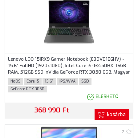
Lenovo LOQ 15IRX9 Gamer Notebook (83DV01E6HV) -
15.6" FullHD (1920x1080), Intel Core i5-13450HX, 16GB
RAM, 512GB SSD, nVidia GeForce RTX 3050 6GB, Magyar
billentyűzet, Operációs rendszer nélkül, 3 év garancia,
NoOS
Core i5
15.6"
IPS/WVA
SSD
Szürke színben
GeForce RTX 3050
ELÉRHETŐ
368 990 Ft
kosárba
2