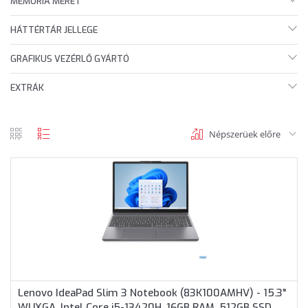
MEMÓRIA MÉRET
HÁTTÉRTÁR JELLEGE
GRAFIKUS VEZÉRLŐ GYÁRTÓ
EXTRÁK
Népszerüek előre
rács
lista
nézet
nézet
Lenovo IdeaPad Slim 3 Notebook (83K100AMHV) - 15.3"
WUXGA, Intel Core i5-13420H, 16GB RAM, 512GB SSD,