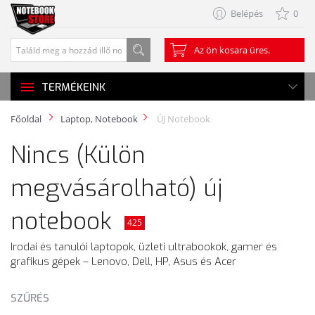
Belépés
0
Az ön kosara üres.
TERMÉKEINK
Főoldal
Laptop, Notebook
ÚJ Notebook
Nincs (Külön
megvásárolható) új
notebook
425
Irodai és tanulói laptopok, üzleti ultrabookok, gamer és
grafikus gépek – Lenovo, Dell, HP, Asus és Acer
SZŰRÉS