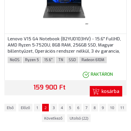
Lenovo V15 G4 Notebook (82YU0103HV) - 15.6" FullHD,
AMD Ryzen 5-7520U, 8GB RAM, 256GB SSD, Magyar
billentyűzet, Operációs rendszer nélkül, 3 év garancia,
Fekete színben
NoOS
Ryzen 5
15.6"
TN
SSD
Radeon 610M
RAKTÁRON
159 900 Ft
kosárba
Első
Előző
1
2
3
4
5
6
7
8
9
10
11
Következő
Utolsó (22)