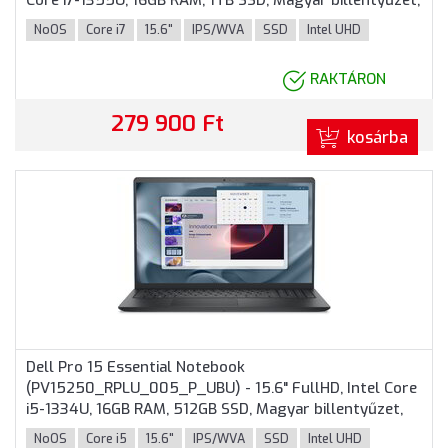
Core i7-1355U, 16GB RAM, 1TB SSD, Magyar billentyűzet,
Operációs rendszer nélkül, 3 év garancia, Fekete
NoOS
Core i7
15.6"
IPS/WVA
SSD
Intel UHD
színben
RAKTÁRON
279 900 Ft
kosárba
Dell Pro 15 Essential Notebook
(PV15250_RPLU_005_P_UBU) - 15.6" FullHD, Intel Core
i5-1334U, 16GB RAM, 512GB SSD, Magyar billentyűzet,
Operációs rendszer nélkül, 3 év garancia, Fekete
NoOS
Core i5
15.6"
IPS/WVA
SSD
Intel UHD