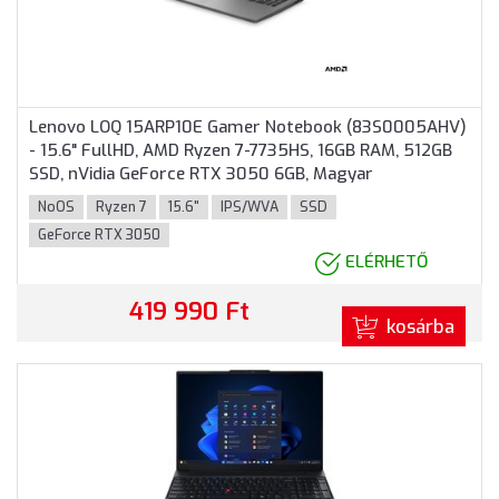
Lenovo LOQ 15ARP10E Gamer Notebook (83S0005AHV)
- 15.6" FullHD, AMD Ryzen 7-7735HS, 16GB RAM, 512GB
SSD, nVidia GeForce RTX 3050 6GB, Magyar
billentyűzet, Operációs rendszer nélkül, 3 év garancia,
NoOS
Ryzen 7
15.6"
IPS/WVA
SSD
Szürke színben
GeForce RTX 3050
ELÉRHETŐ
419 990 Ft
kosárba