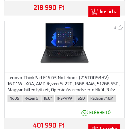
218 990 Ft
kosárba
4
Lenovo ThinkPad E16 G3 Notebook (21ST0053HV) -
16.0" WUXGA, AMD Ryzen 5-220, 16GB RAM, 512GB SSD,
Magyar billentyűzet, Operációs rendszer nélkül, 3 év
garancia, Fekete színben
NoOS
Ryzen 5
16.0"
IPS/WVA
SSD
Radeon 740M
ELÉRHETŐ
401 990 Ft