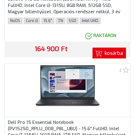
FullHD, Intel Core i3-1315U, 8GB RAM, 512GB SSD,
Magyar billentyűzet, Operációs rendszer nélkül, 3 év
garancia, Fekete színben
NoOS
Core i3
15.6"
TN
SSD
Intel UHD
RAKTÁRON
164 900 Ft
kosárba
2
Dell Pro 15 Essential Notebook
(PV15250_RPLU_008_P8L_UBU) - 15.6" FullHD, Intel