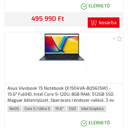
ELÉRHETŐ
495 990 Ft
kosárba
1
Asus Vivobook 15 Notebook (X1504VA-BQ5615W) -
15.6" FullHD, Intel Core 5-120U, 8GB RAM, 512GB SSD,
Magyar billentyűzet, Operációs rendszer nélkül, 3 év
garancia, Kék színben
NoOS
Core 5 / Ultra 5
15.6"
SSD
Intel Graphics
ELÉRHETŐ