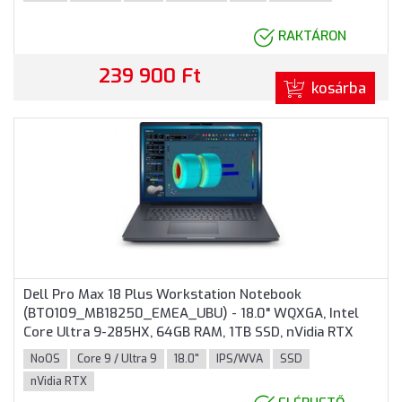
színben
RAKTÁRON
239 900 Ft
kosárba
Dell Pro Max 18 Plus Workstation Notebook
(BTO109_MB18250_EMEA_UBU) - 18.0" WQXGA, Intel
Core Ultra 9-285HX, 64GB RAM, 1TB SSD, nVidia RTX
PRO 3000 Blackwell 12GB, Magyar billentyűzet,
NoOS
Core 9 / Ultra 9
18.0"
IPS/WVA
SSD
Operációs rendszer nélkül, 3 év garancia, Grafitszürke
nVidia RTX
színben