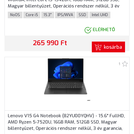
Magyar billentyűzet, Operációs rendszer nélkül, 3 év
garancia, Szürke színben
NoOS
Core i5
15.3"
IPS/WVA
SSD
Intel UHD
ELÉRHETŐ
265 990 Ft
kosárba
1
Lenovo V15 G4 Notebook (82YU00YQHV) - 15.6" FullHD,
AMD Ryzen 5-7520U, 16GB RAM, 512GB SSD, Magyar
billentyűzet, Operációs rendszer nélkül, 3 év garancia,