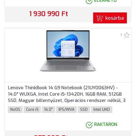
ELÉRHETŐ
1 930 990 Ft
kosárba
1
Lenovo ThinkBook 14 G9 Notebook (21UY0063HV) -
14.0" WUXGA, Intel Core i5-13420H, 16GB RAM, 512GB
SSD, Magyar billentyűzet, Operációs rendszer nélkül, 3
év garancia, Szürke színben
NoOS
Core i5
14.0"
IPS/WVA
SSD
Intel UHD
RAKTÁRON