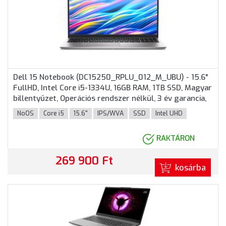
Dell 15 Notebook (DC15250_RPLU_012_M_UBU) - 15.6"
FullHD, Intel Core i5-1334U, 16GB RAM, 1TB SSD, Magyar
billentyűzet, Operációs rendszer nélkül, 3 év garancia,
Ezüst színben
NoOS
Core i5
15.6"
IPS/WVA
SSD
Intel UHD
RAKTÁRON
269 900 Ft
kosárba