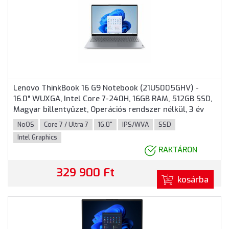
Lenovo ThinkBook 16 G9 Notebook (21US005GHV) -
16.0" WUXGA, Intel Core 7-240H, 16GB RAM, 512GB SSD,
Magyar billentyűzet, Operációs rendszer nélkül, 3 év
garancia, Szürke színben
NoOS
Core 7 / Ultra 7
16.0"
IPS/WVA
SSD
Intel Graphics
RAKTÁRON
329 900 Ft
kosárba