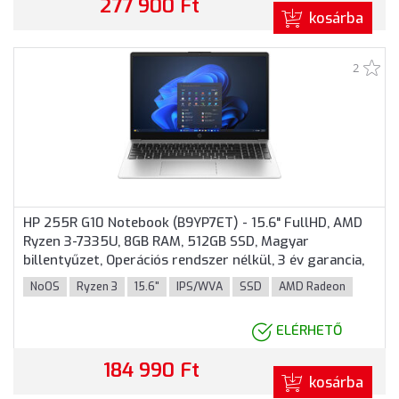
277 900 Ft
kosárba
2
HP 255R G10 Notebook (B9YP7ET) - 15.6" FullHD, AMD
Ryzen 3-7335U, 8GB RAM, 512GB SSD, Magyar
billentyűzet, Operációs rendszer nélkül, 3 év garancia,
Ezüstszürke színben
NoOS
Ryzen 3
15.6"
IPS/WVA
SSD
AMD Radeon
ELÉRHETŐ
184 990 Ft
kosárba