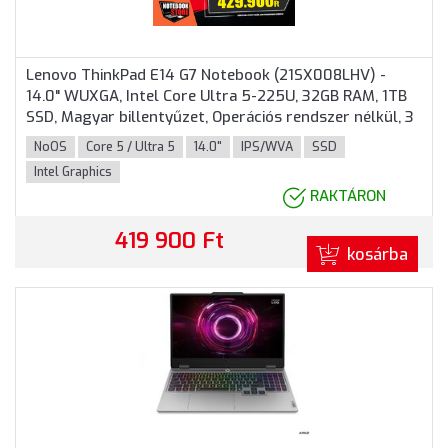
Lenovo ThinkPad E14 G7 Notebook (21SX008LHV) -
14.0" WUXGA, Intel Core Ultra 5-225U, 32GB RAM, 1TB
SSD, Magyar billentyűzet, Operációs rendszer nélkül, 3
év garancia, Fekete színben
NoOS
Core 5 / Ultra 5
14.0"
IPS/WVA
SSD
Intel Graphics
RAKTÁRON
419 900 Ft
kosárba