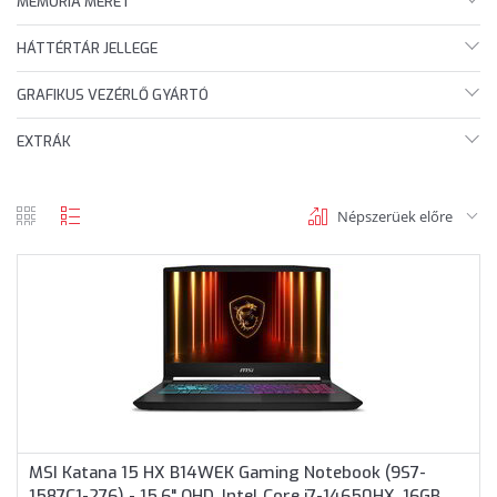
MEMÓRIA MÉRET
HÁTTÉRTÁR JELLEGE
GRAFIKUS VEZÉRLŐ GYÁRTÓ
EXTRÁK
Népszerüek előre
rács
lista
nézet
nézet
MSI Katana 15 HX B14WEK Gaming Notebook (9S7-
1587C1-276) - 15.6" QHD, Intel Core i7-14650HX, 16GB