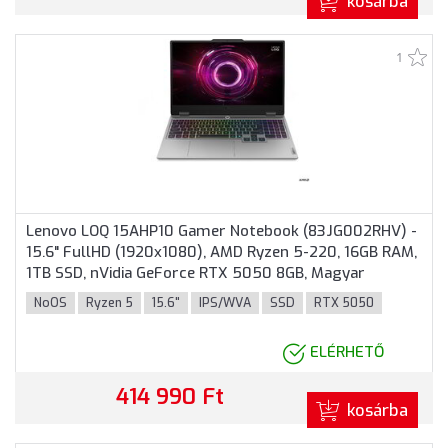
kosárba
1
Lenovo LOQ 15AHP10 Gamer Notebook (83JG002RHV) -
15.6" FullHD (1920x1080), AMD Ryzen 5-220, 16GB RAM,
1TB SSD, nVidia GeForce RTX 5050 8GB, Magyar
billentyűzet, Operációs rendszer nélkül, 3 év garancia,
NoOS
Ryzen 5
15.6"
IPS/WVA
SSD
RTX 5050
Sötétszürke színben
ELÉRHETŐ
414 990 Ft
kosárba