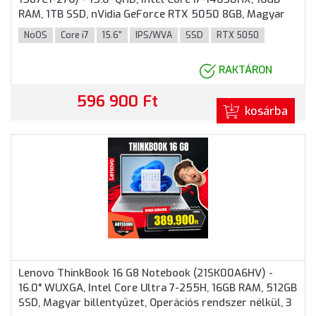
RAM, 1TB SSD, nVidia GeForce RTX 5050 8GB, Magyar
billentyűzet, Operációs rendszer nélkül, 3 év garancia,
NoOS
Core i7
15.6"
IPS/WVA
SSD
RTX 5050
Fekete színben
RAKTÁRON
596 900 Ft
kosárba
Lenovo ThinkBook 16 G8 Notebook (21SK00A6HV) -
16.0" WUXGA, Intel Core Ultra 7-255H, 16GB RAM, 512GB
SSD, Magyar billentyűzet, Operációs rendszer nélkül, 3