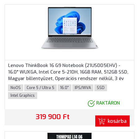
Lenovo ThinkBook 16 G9 Notebook (21US005EHV) -
16.0" WUXGA, Intel Core 5-210H, 16GB RAM, 512GB SSD,
Magyar billentyűzet, Operációs rendszer nélkül, 3 év
garancia, Szürke színben
NoOS
Core 5 / Ultra 5
16.0"
IPS/WVA
SSD
Intel Graphics
RAKTÁRON
319 900 Ft
kosárba