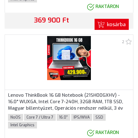
RAKTÁRON
369 900 Ft
kosárba
2
Lenovo ThinkBook 16 G8 Notebook (21SH00GXHV) -
16.0" WUXGA, Intel Core 7-240H, 32GB RAM, 1TB SSD,
Magyar billentyűzet, Operációs rendszer nélkül, 3 év
garancia, Szürke színben
NoOS
Core 7 / Ultra 7
16.0"
IPS/WVA
SSD
Intel Graphics
RAKTÁRON