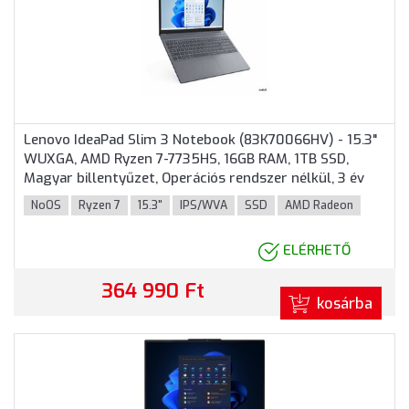
Lenovo IdeaPad Slim 3 Notebook (83K70066HV) - 15.3"
WUXGA, AMD Ryzen 7-7735HS, 16GB RAM, 1TB SSD,
Magyar billentyűzet, Operációs rendszer nélkül, 3 év
garancia, Szürke színben
NoOS
Ryzen 7
15.3"
IPS/WVA
SSD
AMD Radeon
ELÉRHETŐ
364 990 Ft
kosárba