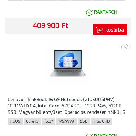
RAKTÁRON
409 900 Ft
kosárba
1
Lenovo ThinkBook 16 G9 Notebook (21US005PHV) -
16.0" WUXGA, Intel Core i5-13420H, 16GB RAM, 512GB
SSD, Magyar billentyűzet, Operációs rendszer nélkül, 3
év garancia, Szürke színben
NoOS
Core i5
16.0"
IPS/WVA
SSD
Intel UHD