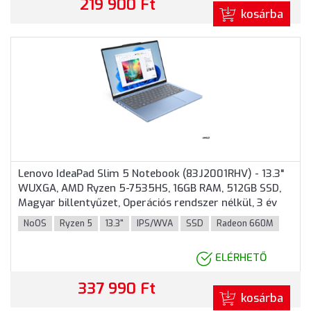
219 900 Ft
kosárba
Lenovo IdeaPad Slim 5 Notebook (83J2001RHV) - 13.3"
WUXGA, AMD Ryzen 5-7535HS, 16GB RAM, 512GB SSD,
Magyar billentyűzet, Operációs rendszer nélkül, 3 év
garancia, Világoskék színben
NoOS
Ryzen 5
13.3"
IPS/WVA
SSD
Radeon 660M
ELÉRHETŐ
337 990 Ft
kosárba