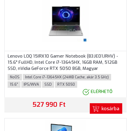
Lenovo LOQ 15IRX10 Gamer Notebook (83JE01JRHV) -
15.6" FullHD, Intel Core i7-13645HX, 16GB RAM, 512GB
SSD, nVidia GeForce RTX 5050 8GB, Magyar
billentyűzet, Operációs rendszer nélkül, 3 év garancia,
NoOS
Intel Core i7-13645HX (24MB Cache, akár 3.5 GHz)
Sötétszürke színben
15.6"
IPS/WVA
SSD
RTX 5050
ELÉRHETŐ
527 990 Ft
kosárba