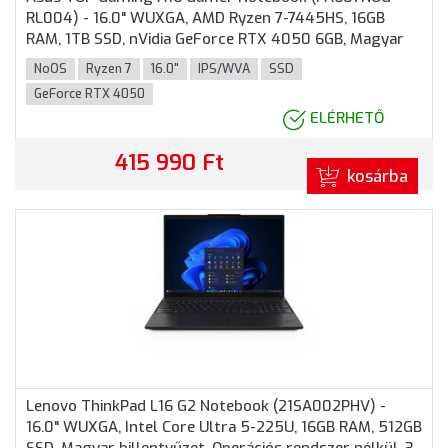
RL004) - 16.0" WUXGA, AMD Ryzen 7-7445HS, 16GB
RAM, 1TB SSD, nVidia GeForce RTX 4050 6GB, Magyar
billentyűzet, Operációs rendszer nélkül, 3 év garancia,
NoOS
Ryzen 7
16.0"
IPS/WVA
SSD
Szürke színben
GeForce RTX 4050
ELÉRHETŐ
415 990 Ft
kosárba
Lenovo ThinkPad L16 G2 Notebook (21SA002PHV) -
16.0" WUXGA, Intel Core Ultra 5-225U, 16GB RAM, 512GB