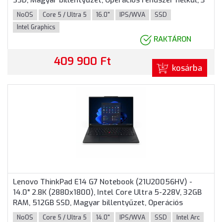
SSD, Magyar billentyűzet, Operációs rendszer nélkül, 3
év garancia, Fekete színben
NoOS
Core 5 / Ultra 5
16.0"
IPS/WVA
SSD
Intel Graphics
RAKTÁRON
409 900 Ft
kosárba
Lenovo ThinkPad E14 G7 Notebook (21U20056HV) -
14.0" 2.8K (2880x1800), Intel Core Ultra 5-228V, 32GB
RAM, 512GB SSD, Magyar billentyűzet, Operációs
rendszer nélkül, 3 év garancia, Fekete színben
NoOS
Core 5 / Ultra 5
14.0"
IPS/WVA
SSD
Intel Arc