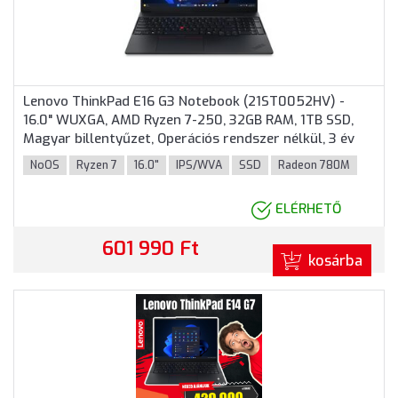
Lenovo ThinkPad E16 G3 Notebook (21ST0052HV) -
16.0" WUXGA, AMD Ryzen 7-250, 32GB RAM, 1TB SSD,
Magyar billentyűzet, Operációs rendszer nélkül, 3 év
garancia, Fekete színben
NoOS
Ryzen 7
16.0"
IPS/WVA
SSD
Radeon 780M
ELÉRHETŐ
601 990 Ft
kosárba