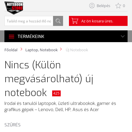
Belépés
0
Az ön kosara üres.
TERMÉKEINK
Főoldal
Laptop, Notebook
ÚJ Notebook
Nincs (Külön
megvásárolható) új
notebook
425
Irodai és tanulói laptopok, üzleti ultrabookok, gamer és
grafikus gépek – Lenovo, Dell, HP, Asus és Acer
SZŰRÉS