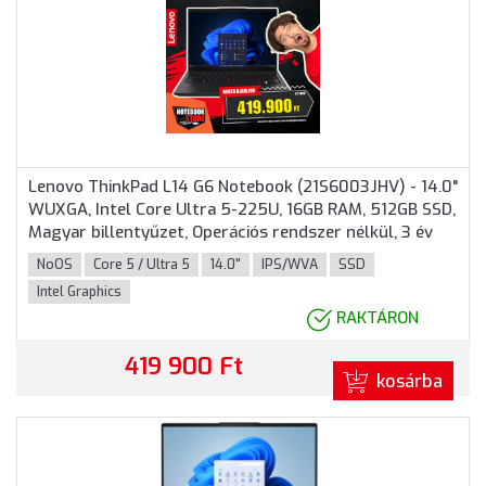
Lenovo ThinkPad L14 G6 Notebook (21S6003JHV) - 14.0"
WUXGA, Intel Core Ultra 5-225U, 16GB RAM, 512GB SSD,
Magyar billentyűzet, Operációs rendszer nélkül, 3 év
garancia, Fekete színben
NoOS
Core 5 / Ultra 5
14.0"
IPS/WVA
SSD
Intel Graphics
RAKTÁRON
419 900 Ft
kosárba