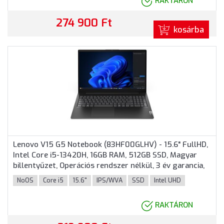
RAKTÁRON
274 900 Ft
kosárba
Lenovo V15 G5 Notebook (83HF00GLHV) - 15.6" FullHD,
Intel Core i5-13420H, 16GB RAM, 512GB SSD, Magyar
billentyűzet, Operációs rendszer nélkül, 3 év garancia,
Fekete színben
NoOS
Core i5
15.6"
IPS/WVA
SSD
Intel UHD
RAKTÁRON