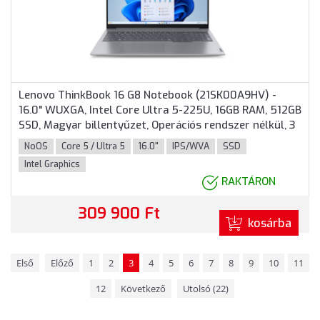
Lenovo ThinkBook 16 G8 Notebook (21SK00A9HV) -
16.0" WUXGA, Intel Core Ultra 5-225U, 16GB RAM, 512GB
SSD, Magyar billentyűzet, Operációs rendszer nélkül, 3
év garancia, Szürke színben
NoOS
Core 5 / Ultra 5
16.0"
IPS/WVA
SSD
Intel Graphics
RAKTÁRON
309 900 Ft
kosárba
Első
Előző
1
2
3
4
5
6
7
8
9
10
11
12
Következő
Utolsó (22)