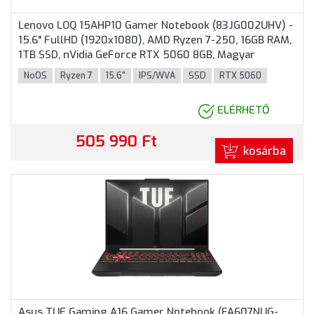
Lenovo LOQ 15AHP10 Gamer Notebook (83JG002UHV) -
15.6" FullHD (1920x1080), AMD Ryzen 7-250, 16GB RAM,
1TB SSD, nVidia GeForce RTX 5060 8GB, Magyar
billentyűzet, Operációs rendszer nélkül, 3 év garancia,
NoOS
Ryzen 7
15.6"
IPS/WVA
SSD
RTX 5060
Szürke színben
ELÉRHETŐ
505 990 Ft
kosárba
Asus TUF Gaming A16 Gamer Notebook (FA607NUG-