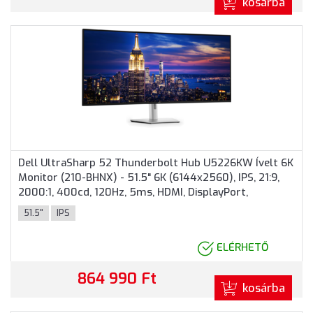
kosárba
Dell UltraSharp 52 Thunderbolt Hub U5226KW Ívelt 6K
Monitor (210-BHNX) - 51.5" 6K (6144x2560), IPS, 21:9,
2000:1, 400cd, 120Hz, 5ms, HDMI, DisplayPort,
Thunderbolt 4, USB, 3 év garancia, Ezüst színben
51.5"
IPS
ELÉRHETŐ
864 990 Ft
kosárba