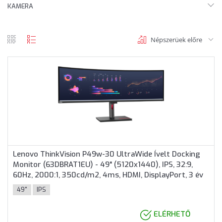
KAMERA
Népszerüek előre
rács
lista
nézet
nézet
Lenovo ThinkVision P49w-30 UltraWide Ívelt Docking
Monitor (63DBRAT1EU) - 49" (5120x1440), IPS, 32:9,
60Hz, 2000:1, 350cd/m2, 4ms, HDMI, DisplayPort, 3 év
garancia, Fekete színben
49"
IPS
ELÉRHETŐ