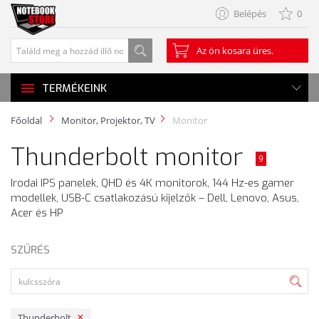
Belépés
0
Az ön kosara üres.
TERMÉKEINK
Főoldal
Monitor, Projektor, TV
Monitor
Thunderbolt monitor
9
Irodai IPS panelek, QHD és 4K monitorok, 144 Hz-es gamer
modellek, USB-C csatlakozású kijelzők – Dell, Lenovo, Asus,
Acer és HP
SZŰRÉS
Thunderbolt