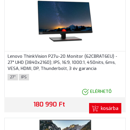
Lenovo ThinkVision P27u-20 Monitor (62CBRAT6EU) -
27" UHD (3840x2160); IPS, 16:9, 1000:1, 450nits, 6ms,
VESA, HDMI, DP, Thunderbolt, 3 év garancia
27"
IPS
ELÉRHETŐ
180 990 Ft
kosárba