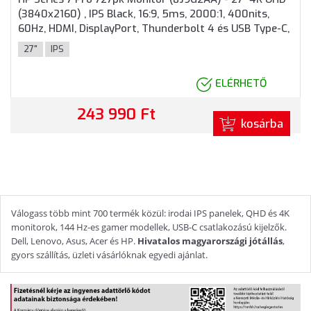
(3840x2160) , IPS Black, 16:9, 5ms, 2000:1, 400nits,
60Hz, HDMI, DisplayPort, Thunderbolt 4 és USB Type-C,
RJ45, 3 év garancia, Ezüst színben
27"
IPS
ELÉRHETŐ
243 990 Ft
kosárba
Válogass több mint 700 termék közül: irodai IPS panelek, QHD és 4K
monitorok, 144 Hz-es gamer modellek, USB-C csatlakozású kijelzők.
Dell, Lenovo, Asus, Acer és HP.
Hivatalos magyarországi jótállás
,
gyors szállítás, üzleti vásárlóknak egyedi ajánlat.