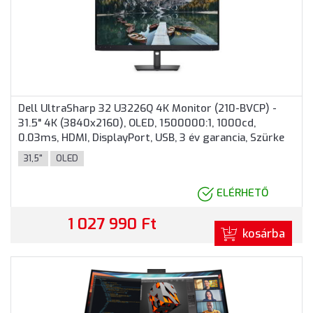
Dell UltraSharp 32 U3226Q 4K Monitor (210-BVCP) -
31.5" 4K (3840x2160), OLED, 1500000:1, 1000cd,
0.03ms, HDMI, DisplayPort, USB, 3 év garancia, Szürke
színben
31,5"
OLED
ELÉRHETŐ
1 027 990 Ft
kosárba