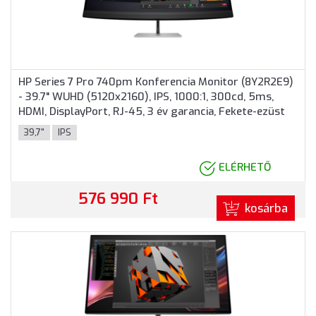
HP Series 7 Pro 740pm Konferencia Monitor (8Y2R2E9)
- 39.7" WUHD (5120x2160), IPS, 1000:1, 300cd, 5ms,
HDMI, DisplayPort, RJ-45, 3 év garancia, Fekete-ezüst
színben
39,7"
IPS
ELÉRHETŐ
576 990 Ft
kosárba