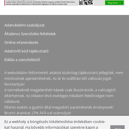
Adatvédelmi szabályzat
Általános Szerződési feltételek
Online vitarendezés
Adattörlő kód tájékoztató
Elállás a szerződéstől
A weboldalon feltüntetett adatok kizárólag tájékoztató jellegűek, nem
minősülnek ajánlattételnek. Az ár és szállítási idő változás jogát
fenntartjuk!
A termékeknél megjelenített képek csak illusztrációk, a valóságtól
eltérhetnek. Az oldalon lévő esetleges hibákért felelősséget nem
vállalunk.
Eltérés esetén a gyártó által megadott paraméterek érvényesek!
Bruttó árainkat 27% ÁFÁ-val számoljuk!
Ez a webhely a böngészés tökéletesítése érdekében cookie-
Copyright © 2026 NotebookStore. Minden jog fenntartva!
kat használ. Ha bővebb információkat szeretne kapni a