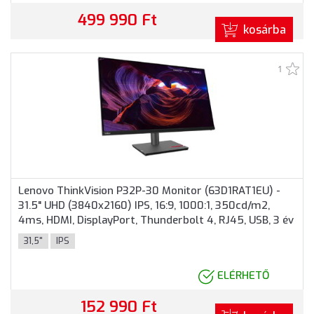
499 990 Ft
kosárba
1
Lenovo ThinkVision P32P-30 Monitor (63D1RAT1EU) -
31.5" UHD (3840x2160) IPS, 16:9, 1000:1, 350cd/m2,
4ms, HDMI, DisplayPort, Thunderbolt 4, RJ45, USB, 3 év
garancia, Fekete színben
31,5"
IPS
ELÉRHETŐ
152 990 Ft