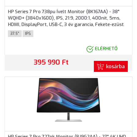
HP Series 7 Pro 738pu Ívelt Monitor (8K167AA) - 38"
WQHD+ (3840x1600), IPS, 21:9, 2000:1, 400nit, 5ms,
HDMI, DisplayPort, USB-C, 3 év garancia, Fekete-ezüst
színben
37.5"
IPS
ELÉRHETŐ
395 990 Ft
kosárba
HP Series 7 Pro 727pk Monitor (8J9G2AA) - 27" 4K UHD