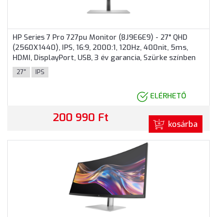
HP Series 7 Pro 727pu Monitor (8J9E6E9) - 27" QHD
(2560X1440), IPS, 16:9, 2000:1, 120Hz, 400nit, 5ms,
HDMI, DisplayPort, USB, 3 év garancia, Szürke színben
27"
IPS
ELÉRHETŐ
200 990 Ft
kosárba