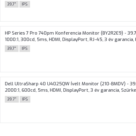
39,7"
IPS
HP Series 7 Pro 740pm Konferencia Monitor (8Y2R2E9) - 39.
1000:1, 300cd, 5ms, HDMI, DisplayPort, RJ-45, 3 év garancia,
39,7"
IPS
Dell UltraSharp 40 U4025QW Ívelt Monitor (210-BMDV) - 39.7
2000:1, 600cd, 5ms, HDMI, DisplayPort, 3 év garancia, Szürk
39.7"
IPS