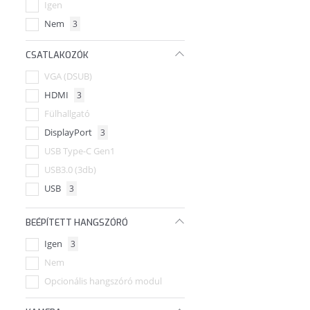
Igen
Nem
3
CSATLAKOZÓK
VGA (DSUB)
HDMI
3
Fülhallgató
DisplayPort
3
USB Type-C Gen1
USB3.0 (3db)
USB
3
HDMI (2db)
BEÉPÍTETT HANGSZÓRÓ
VESA fali konzol kompatibilis
Igen
3
Jack
Nem
Audio Vonal-kimenet
Opcionális hangszóró modul
Thunderbolt
1
USB-C