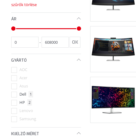
szűrők törlése
ÁR
-
GYÁRTÓ
AOC
Acer
Asus
Dell
1
HP
2
Lenovo
Samsung
ViewSonic
KIJELZŐ MÉRET