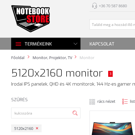
+36 70 587 8680
KAPCSOLAT
TERMÉKEINK
Főoldal
Monitor, Projektor, TV
Monitor
5120x2160 monitor
3
Irodai IPS panelek, QHD és 4K monitorok, 144 Hz-es gamer m
SZŰRÉS
rács nézet
lis
5120x2160