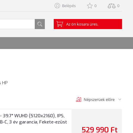
Belépés
0
0
Az ön kosara üres.
s HP
Népszerüek előre
- 39.7" WUHD (5120x2160), IPS,
B-C, 3 év garancia, Fekete-ezüst
529 990 Ft