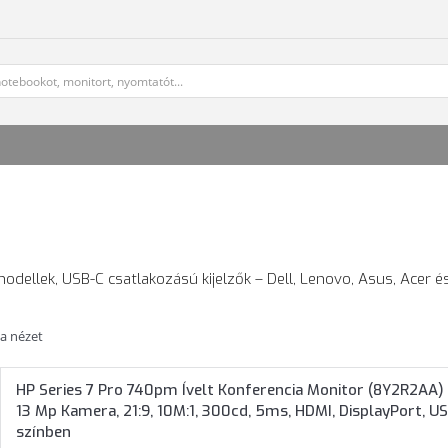
odellek, USB-C csatlakozású kijelzők – Dell, Lenovo, Asus, Acer é
ta nézet
HP Series 7 Pro 740pm Ívelt Konferencia Monitor (8Y2R2AA) 
13 Mp Kamera, 21:9, 10M:1, 300cd, 5ms, HDMI, DisplayPort, US
színben