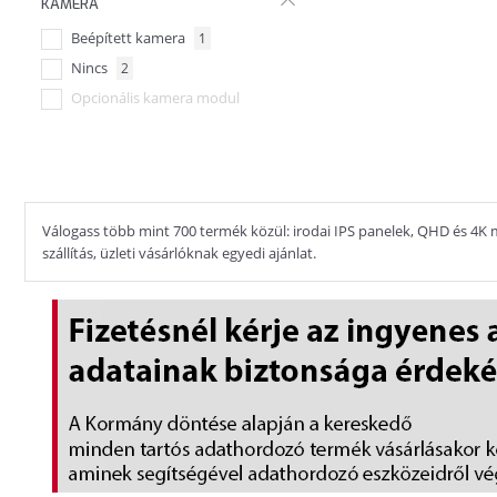
KAMERA
RJ45
1
Beépített kamera
1
Nincs
2
Opcionális kamera modul
Válogass több mint 700 termék közül: irodai IPS panelek, QHD és 4K m
szállítás, üzleti vásárlóknak egyedi ajánlat.