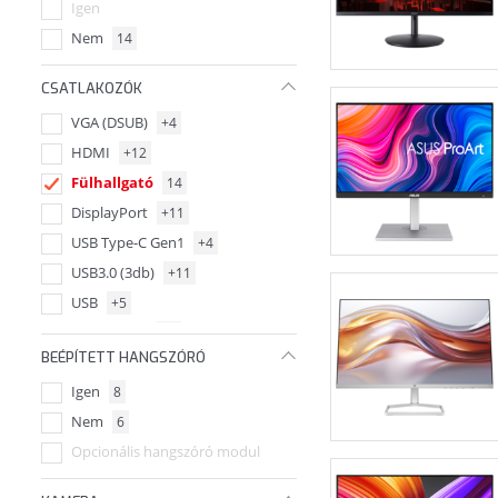
Igen
Nem
14
CSATLAKOZÓK
VGA (DSUB)
+4
HDMI
+12
Fülhallgató
14
DisplayPort
+11
USB Type-C Gen1
+4
USB3.0 (3db)
+11
USB
+5
HDMI (2db)
+2
BEÉPÍTETT HANGSZÓRÓ
VESA fali konzol kompatibilis
+3
Igen
8
Jack
+9
Nem
6
Audio Vonal-kimenet
+5
Opcionális hangszóró modul
Thunderbolt
+9
USB-C
+8