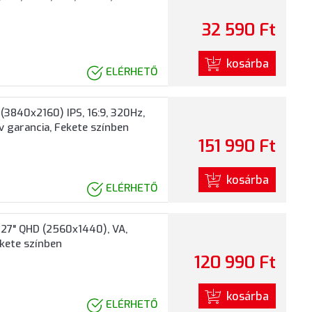
32 590 Ft
kosárba
ELÉRHETŐ
3840x2160) IPS, 16:9, 320Hz,
v garancia, Fekete színben
151 990 Ft
kosárba
ELÉRHETŐ
7" QHD (2560x1440), VA,
ekete színben
120 990 Ft
kosárba
ELÉRHETŐ