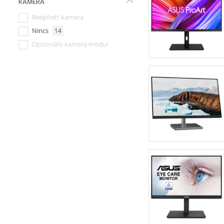
KAMERA
RJ45
+21
Beépített kamera
Nincs
14
Opcionális kamera modul