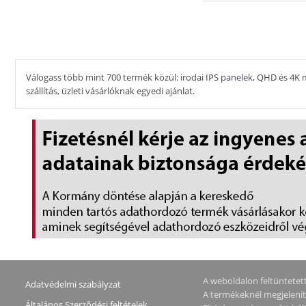
Válogass több mint 700 termék közül: irodai IPS panelek, QHD és 4K m
szállítás, üzleti vásárlóknak egyedi ajánlat.
A weboldalon feltüntetett 
Adatvédelmi szabályzat
A termékeknél megjeleníte
Általános Szerződési feltételek