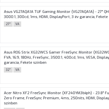
Asus VG27AQA1A TUF Gaming Monitor (VG27AQA1A) - 27" QHD 
3000:1, 300cd, 1ms, HDMI, DisplayPort, 3 év garancia, Fekete
27"
VA
Asus ROG Strix XG32WCS Gamer FreeSync Monitor (XG32WCS
FVA, 16:9, 180Hz, FreeSync, 3500:1, 400cd, 1ms, VESA, Displa
garancia, Fekete színben
32"
VA
Acer Nitro XF2 FreeSync Monitor (XF240YM3biiph) - 23.8" Ful
Zero Frame, FreeSync Premium, 4ms, 250nits, HDMI, DisplayP
színben