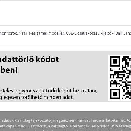
onitorok, 144 Hz-es gamer modellek, USB-C csatlakozású kijelzők. Dell, Len
adatok kizárólag tájékoztató jellegűek, nem minősülnek ajánlattételnek. Az ár
tt képek csak illusztrációk, a valóságtól eltérhetnek. Az oldalon lévő esetle