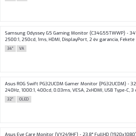
Samsung Odyssey G5 Gaming Monitor (C34G55TWWP) - 34" W
2500:1, 250cd, 1ms, HDMI, DisplayPort, 2 év garancia, Fekete
34"
VA
Asus ROG Swift PG32UCDM Gamer Monitor (PG32UCDM) - 32" 
240Hz, 1000:1, 400cd, 0.03ms, VESA, 2xHDMI, USB Type-C, 3 
32"
OLED
Asus Eye Care Monitor (VY249HF) - 23.8" FullHD (1920x1080) I