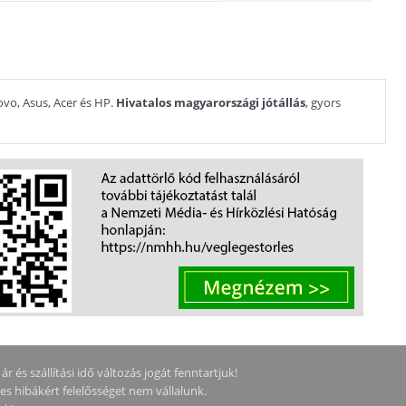
ovo, Asus, Acer és HP.
Hivatalos magyarországi jótállás
, gyors
 és szállítási idő változás jogát fenntartjuk!
ges hibákért felelősséget nem vállalunk.