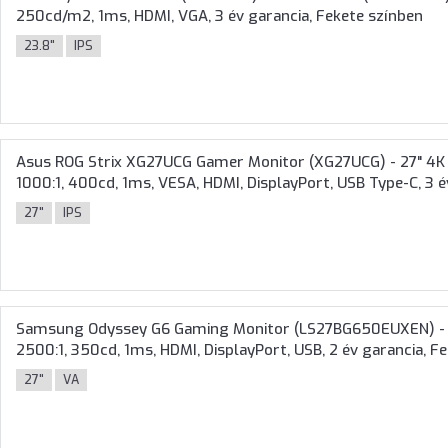
250cd/m2, 1ms, HDMI, VGA, 3 év garancia, Fekete színben
23.8"
IPS
Asus ROG Strix XG27UCG Gamer Monitor (XG27UCG) - 27" 4K (
1000:1, 400cd, 1ms, VESA, HDMI, DisplayPort, USB Type-C, 3 é
27"
IPS
Samsung Odyssey G6 Gaming Monitor (LS27BG650EUXEN) - 2
2500:1, 350cd, 1ms, HDMI, DisplayPort, USB, 2 év garancia, F
27"
VA