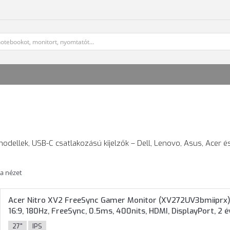
odellek, USB-C csatlakozású kijelzők – Dell, Lenovo, Asus, Acer é
ta nézet
Acer Nitro XV2 FreeSync Gamer Monitor (XV272UV3bmiiprx) 
16:9, 180Hz, FreeSync, 0.5ms, 400nits, HDMI, DisplayPort, 2 é
27"
IPS