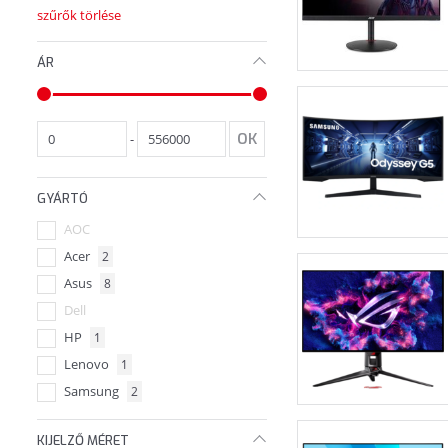
szűrők törlése
ÁR
-
GYÁRTÓ
AOC
Acer
2
Asus
8
Dell
HP
1
Lenovo
1
Samsung
2
ViewSonic
KIJELZŐ MÉRET