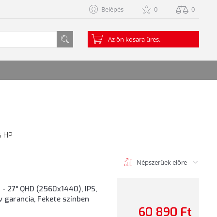
Belépés
0
0
Az ön kosara üres.
s HP
Népszerüek előre
- 27" QHD (2560x1440), IPS,
v garancia, Fekete színben
60 890 Ft