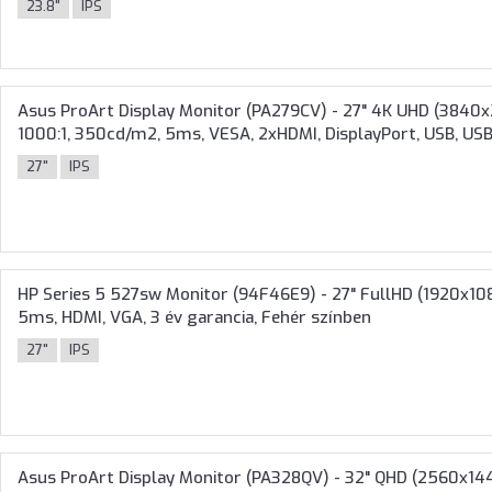
23.8"
IPS
Asus ProArt Display Monitor (PA279CV) - 27" 4K UHD (3840x21
1000:1, 350cd/m2, 5ms, VESA, 2xHDMI, DisplayPort, USB, USB-
27"
IPS
HP Series 5 527sw Monitor (94F46E9) - 27" FullHD (1920x1080)
5ms, HDMI, VGA, 3 év garancia, Fehér színben
27"
IPS
Asus ProArt Display Monitor (PA328QV) - 32" QHD (2560x1440)