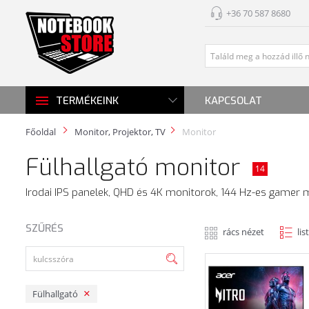
+36 70 587 8680
KAPCSOLAT
TERMÉKEINK
Főoldal
Monitor, Projektor, TV
Monitor
Fülhallgató monitor
14
Irodai IPS panelek, QHD és 4K monitorok, 144 Hz-es gamer m
SZŰRÉS
rács nézet
lis
Fülhallgató