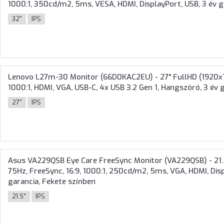
1000:1, 350cd/m2, 5ms, VESA, HDMI, DisplayPort, USB, 3 év g
32"
IPS
Lenovo L27m-30 Monitor (66D0KAC2EU) - 27" FullHD (1920x1080
1000:1, HDMI, VGA, USB-C, 4x USB 3.2 Gen 1, Hangszóró, 3 év 
27"
IPS
Asus VA229QSB Eye Care FreeSync Monitor (VA229QSB) - 21.5
75Hz, FreeSync, 16:9, 1000:1, 250cd/m2, 5ms, VGA, HDMI, Dis
garancia, Fekete színben
21.5"
IPS