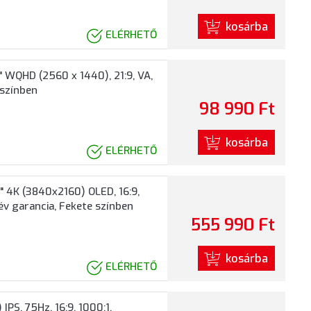
kosárba
ELÉRHETŐ
QHD (2560 x 1440), 21:9, VA,
 színben
98 990 Ft
kosárba
ELÉRHETŐ
4K (3840x2160) OLED, 16:9,
év garancia, Fekete színben
555 990 Ft
kosárba
ELÉRHETŐ
PS, 75Hz, 16:9, 1000:1,