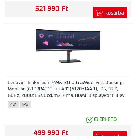
521 990 Ft
kosárba
Lenovo ThinkVision P49w-30 UltraWide Ívelt Docking
Monitor (63DBRAT1EU) - 49" (5120x1440), IPS, 32:9,
60Hz, 2000:1, 350cd/m2, 4ms, HDMI, DisplayPort, 3 év
garancia, Fekete színben
49"
IPS
ELÉRHETŐ
499 990 Ft