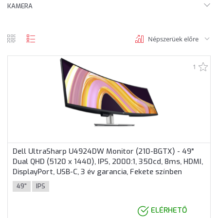
KAMERA
Népszerüek előre
rács
lista
nézet
nézet
1
Dell UltraSharp U4924DW Monitor (210-BGTX) - 49"
Dual QHD (5120 x 1440), IPS, 2000:1, 350cd, 8ms, HDMI,
DisplayPort, USB-C, 3 év garancia, Fekete színben
49"
IPS
ELÉRHETŐ