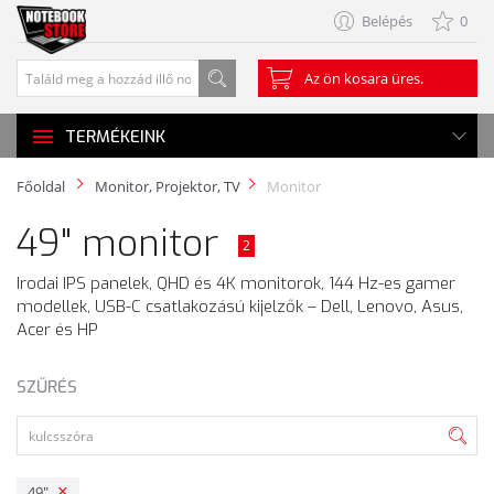
Belépés
0
Az ön kosara üres.
TERMÉKEINK
Főoldal
Monitor, Projektor, TV
Monitor
49" monitor
2
Irodai IPS panelek, QHD és 4K monitorok, 144 Hz-es gamer
modellek, USB-C csatlakozású kijelzők – Dell, Lenovo, Asus,
Acer és HP
SZŰRÉS
49"