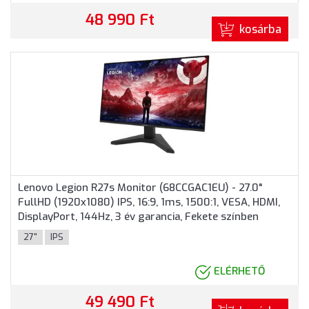
48 990 Ft
kosárba
Lenovo Legion R27s Monitor (68CCGAC1EU) - 27.0"
FullHD (1920x1080) IPS, 16:9, 1ms, 1500:1, VESA, HDMI,
DisplayPort, 144Hz, 3 év garancia, Fekete színben
27"
IPS
ELÉRHETŐ
49 490 Ft