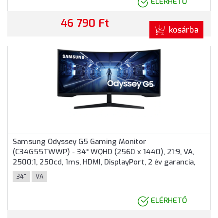
ELÉRHETŐ
46 790 Ft
kosárba
Samsung Odyssey G5 Gaming Monitor
(C34G55TWWP) - 34" WQHD (2560 x 1440), 21:9, VA,
2500:1, 250cd, 1ms, HDMI, DisplayPort, 2 év garancia,
Fekete színben
34"
VA
ELÉRHETŐ