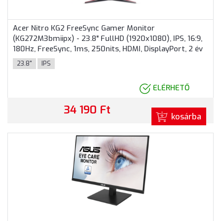
Acer Nitro KG2 FreeSync Gamer Monitor
(KG272M3bmiipx) - 23.8" FullHD (1920x1080), IPS, 16:9,
180Hz, FreeSync, 1ms, 250nits, HDMI, DisplayPort, 2 év
garancia, Fekete színben
23.8"
IPS
ELÉRHETŐ
34 190 Ft
kosárba