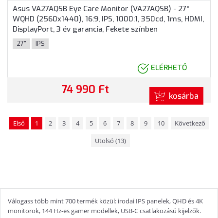
Asus VA27AQSB Eye Care Monitor (VA27AQSB) - 27"
WQHD (2560x1440), 16:9, IPS, 1000:1, 350cd, 1ms, HDMI,
DisplayPort, 3 év garancia, Fekete színben
27"
IPS
ELÉRHETŐ
74 990 Ft
kosárba
Első
1
2
3
4
5
6
7
8
9
10
Következő
Utolsó (13)
Válogass több mint 700 termék közül: irodai IPS panelek, QHD és 4K
monitorok, 144 Hz-es gamer modellek, USB-C csatlakozású kijelzők.