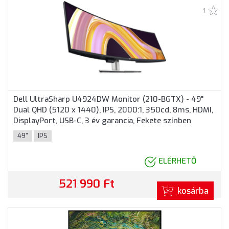
1
Dell UltraSharp U4924DW Monitor (210-BGTX) - 49"
Dual QHD (5120 x 1440), IPS, 2000:1, 350cd, 8ms, HDMI,
DisplayPort, USB-C, 3 év garancia, Fekete színben
49"
IPS
ELÉRHETŐ
521 990 Ft
kosárba