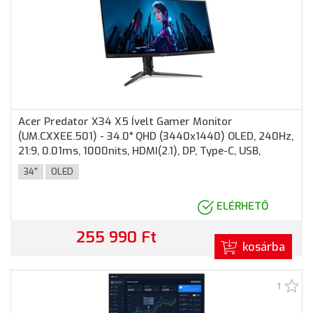
Acer Predator X34 X5 Ívelt Gamer Monitor
(UM.CXXEE.501) - 34.0" QHD (3440x1440) OLED, 240Hz,
21:9, 0.01ms, 1000nits, HDMI(2.1), DP, Type-C, USB,
HDR400, FreeSync, 2 év garancia, Fekete színben
34"
OLED
ELÉRHETŐ
255 990 Ft
kosárba
1