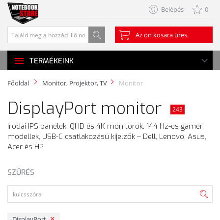
Belépés
0
Az ön kosara üres.
TERMÉKEINK
Főoldal
Monitor, Projektor, TV
Monitor
DisplayPort monitor
243
Irodai IPS panelek, QHD és 4K monitorok, 144 Hz-es gamer
modellek, USB-C csatlakozású kijelzők – Dell, Lenovo, Asus,
Acer és HP
SZŰRÉS
DisplayPort