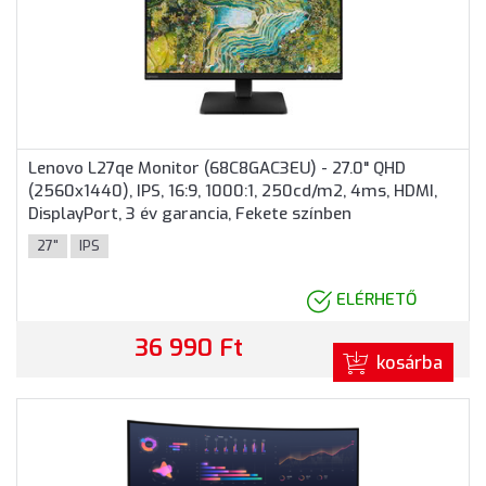
Lenovo L27qe Monitor (68C8GAC3EU) - 27.0" QHD
(2560x1440), IPS, 16:9, 1000:1, 250cd/m2, 4ms, HDMI,
DisplayPort, 3 év garancia, Fekete színben
27"
IPS
ELÉRHETŐ
36 990 Ft
kosárba