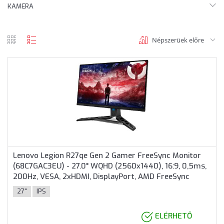
KAMERA
Népszerüek előre
rács
lista
nézet
nézet
Lenovo Legion R27qe Gen 2 Gamer FreeSync Monitor
(68C7GAC3EU) - 27.0" WQHD (2560x1440), 16:9, 0,5ms,
200Hz, VESA, 2xHDMI, DisplayPort, AMD FreeSync
Premium, 3 év garancia, Fekete színben
27"
IPS
ELÉRHETŐ