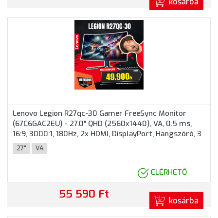
kosárba
Lenovo Legion R27qc-30 Gamer FreeSync Monitor
(67C6GAC2EU) - 27.0" QHD (2560x1440), VA, 0.5 ms,
16:9, 3000:1, 180Hz, 2x HDMI, DisplayPort, Hangszóró, 3
év garancia, Fekete színben
27"
VA
ELÉRHETŐ
55 590 Ft
kosárba