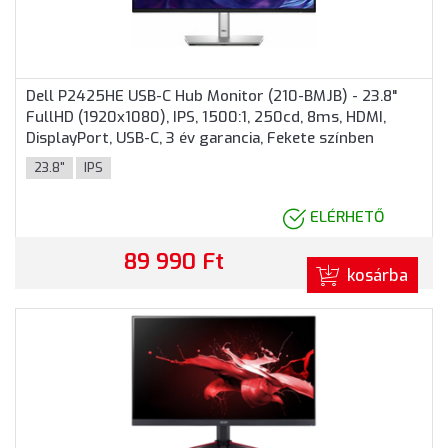
Dell P2425HE USB-C Hub Monitor (210-BMJB) - 23.8"
FullHD (1920x1080), IPS, 1500:1, 250cd, 8ms, HDMI,
DisplayPort, USB-C, 3 év garancia, Fekete színben
23.8"
IPS
ELÉRHETŐ
89 990 Ft
kosárba