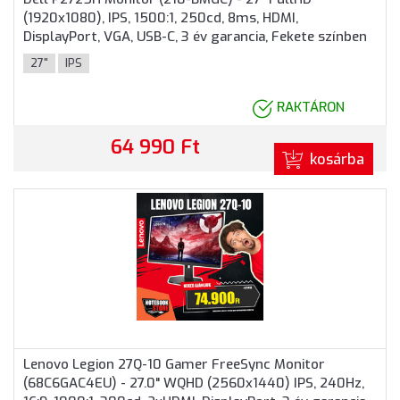
(1920x1080), IPS, 1500:1, 250cd, 8ms, HDMI,
DisplayPort, VGA, USB-C, 3 év garancia, Fekete színben
27"
IPS
RAKTÁRON
64 990 Ft
kosárba
Lenovo Legion 27Q-10 Gamer FreeSync Monitor
(68C6GAC4EU) - 27.0" WQHD (2560x1440) IPS, 240Hz,