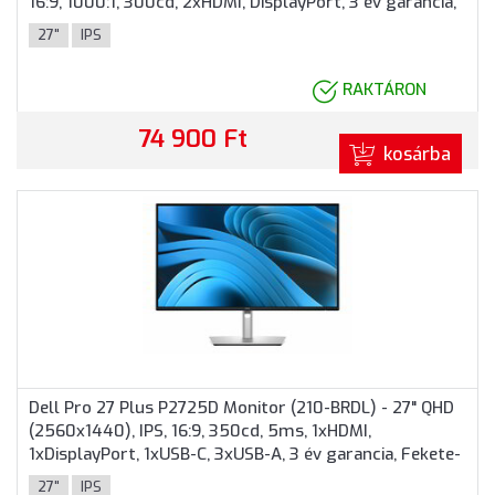
16:9, 1000:1, 300cd, 2xHDMI, DisplayPort, 3 év garancia,
Fekete színben
27"
IPS
RAKTÁRON
74 900 Ft
kosárba
Dell Pro 27 Plus P2725D Monitor (210-BRDL) - 27" QHD
(2560x1440), IPS, 16:9, 350cd, 5ms, 1xHDMI,
1xDisplayPort, 1xUSB-C, 3xUSB-A, 3 év garancia, Fekete-
ezüst színben
27"
IPS