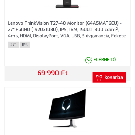
Lenovo ThinkVision T27-40 Monitor (64A5MAT6EU) -
27" FullHD (1920x1080), IPS, 16:9, 1500:1, 300 cd/m²,
4ms, HDMI, DisplayPort, VGA, USB, 3 évgarancia, Fekete
színben
27"
IPS
ELÉRHETŐ
69 990 Ft
kosárba