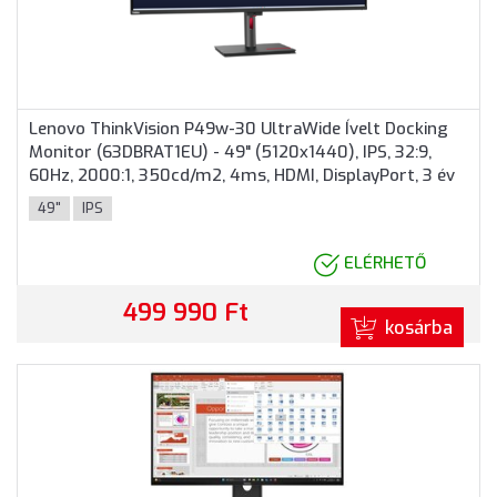
Lenovo ThinkVision P49w-30 UltraWide Ívelt Docking
Monitor (63DBRAT1EU) - 49" (5120x1440), IPS, 32:9,
60Hz, 2000:1, 350cd/m2, 4ms, HDMI, DisplayPort, 3 év
garancia, Fekete színben
49"
IPS
ELÉRHETŐ
499 990 Ft
kosárba