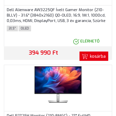
Dell Alienware AW3225QF Ívelt Gamer Monitor (210-
BLLV) - 31.6" (3840x2160) QD-OLED, 16:9, 1M:1, 1000cd,
0,03ms, HDMI, DisplayPort, USB, 3 év garancia, Szürke
színben
31,5"
OLED
ELÉRHETŐ
394 990 Ft
kosárba
Dell P2725H Monitor (210-BMGC) - 27" FullHD