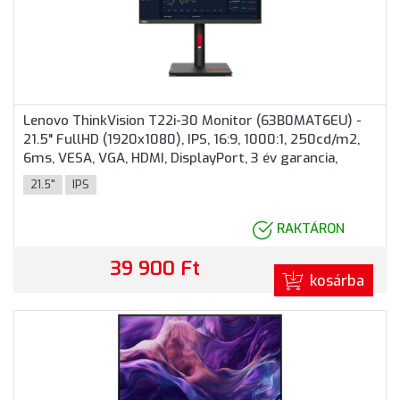
Lenovo ThinkVision T22i-30 Monitor (63B0MAT6EU) -
21.5" FullHD (1920x1080), IPS, 16:9, 1000:1, 250cd/m2,
6ms, VESA, VGA, HDMI, DisplayPort, 3 év garancia,
Fekete színben
21.5"
IPS
RAKTÁRON
39 900 Ft
kosárba