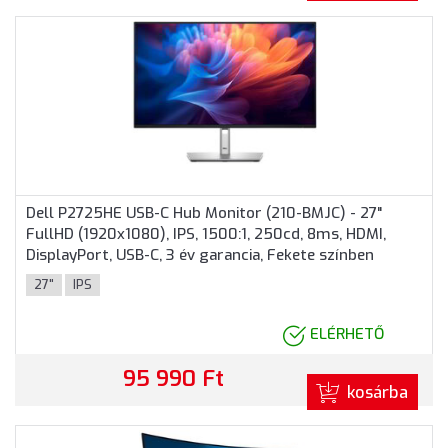
Dell P2725HE USB-C Hub Monitor (210-BMJC) - 27"
FullHD (1920x1080), IPS, 1500:1, 250cd, 8ms, HDMI,
DisplayPort, USB-C, 3 év garancia, Fekete színben
27"
IPS
ELÉRHETŐ
95 990 Ft
kosárba