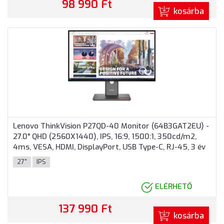
98 990 Ft
kosárba
Lenovo ThinkVision P27QD-40 Monitor (64B3GAT2EU) -
27.0" QHD (2560X1440), IPS, 16:9, 1500:1, 350cd/m2,
4ms, VESA, HDMI, DisplayPort, USB Type-C, RJ-45, 3 év
garancia, Fekete színben
27"
IPS
ELÉRHETŐ
137 990 Ft
kosárba