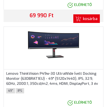
ELÉRHETŐ
69 990 Ft
kosárba
Lenovo ThinkVision P49w-30 UltraWide Ívelt Docking
Monitor (63DBRAT1EU) - 49" (5120x1440), IPS, 32:9,
60Hz, 2000:1, 350cd/m2, 4ms, HDMI, DisplayPort, 3 év
garancia, Fekete színben
49"
IPS
ELÉRHETŐ