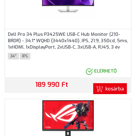
Dell Pro 34 Plus P3425WE USB-C Hub Monitor (210-
BRDR) - 34.1" WQHD (3440x1440), IPS, 21:9, 350cd, 5ms,
1xHDMI, 1xDisplayPort, 2xUSB-C, 3xUSB-A, RJ45, 3 év
garancia, Fekete-ezüst színben
34"
IPS
ELÉRHETŐ
189 990 Ft
kosárba