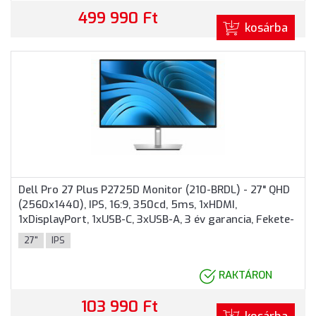
499 990 Ft
kosárba
Dell Pro 27 Plus P2725D Monitor (210-BRDL) - 27" QHD
(2560x1440), IPS, 16:9, 350cd, 5ms, 1xHDMI,
1xDisplayPort, 1xUSB-C, 3xUSB-A, 3 év garancia, Fekete-
ezüst színben
27"
IPS
RAKTÁRON
103 990 Ft