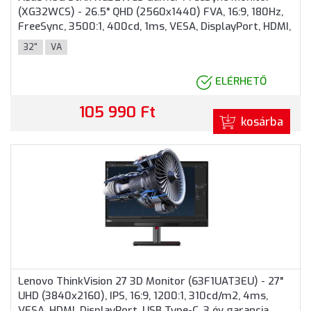
(XG32WCS) - 26.5" QHD (2560x1440) FVA, 16:9, 180Hz,
FreeSync, 3500:1, 400cd, 1ms, VESA, DisplayPort, HDMI,
USB Type-C, 3 év garancia, Fekete színben
32"
VA
ELÉRHETŐ
105 990 Ft
kosárba
Lenovo ThinkVision 27 3D Monitor (63F1UAT3EU) - 27"
UHD (3840x2160), IPS, 16:9, 1200:1, 310cd/m2, 4ms,
VESA, HDMI, DisplayPort, USB Type-C, 3 év garancia,