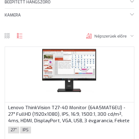
BEÉPÍTETT HANGSZÓRÓ
KAMERA
Népszerüek előre
rács
lista
nézet
nézet
Lenovo ThinkVision T27-40 Monitor (64A5MAT6EU) -
27" FullHD (1920x1080), IPS, 16:9, 1500:1, 300 cd/m²,
4ms, HDMI, DisplayPort, VGA, USB, 3 évgarancia, Fekete
színben
27"
IPS