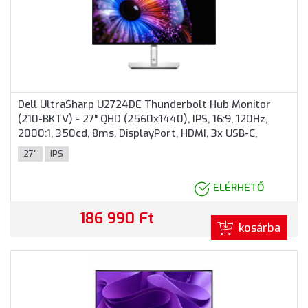
Dell UltraSharp U2724DE Thunderbolt Hub Monitor
(210-BKTV) - 27" QHD (2560x1440), IPS, 16:9, 120Hz,
2000:1, 350cd, 8ms, DisplayPort, HDMI, 3x USB-C,
Thunderbolt, 3 év garancia, Ezüst színben
27"
IPS
ELÉRHETŐ
186 990 Ft
kosárba