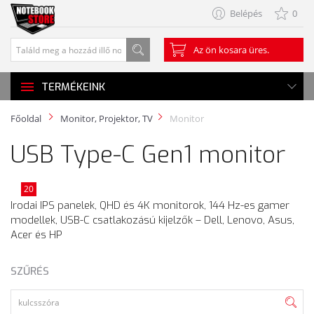
Belépés
0
Az ön kosara üres.
TERMÉKEINK
Főoldal
Monitor, Projektor, TV
Monitor
USB Type-C Gen1 monitor
20
Irodai IPS panelek, QHD és 4K monitorok, 144 Hz-es gamer
modellek, USB-C csatlakozású kijelzők – Dell, Lenovo, Asus,
Acer és HP
SZŰRÉS