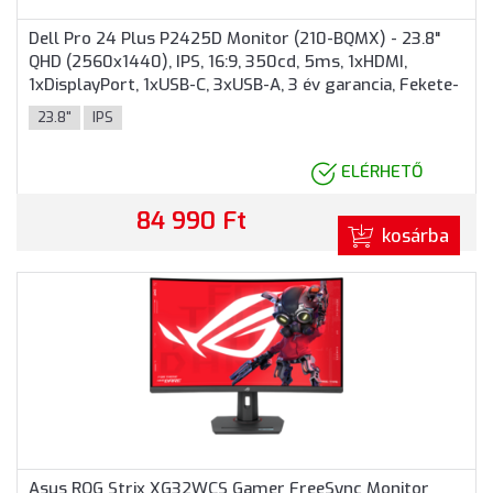
Dell Pro 24 Plus P2425D Monitor (210-BQMX) - 23.8"
QHD (2560x1440), IPS, 16:9, 350cd, 5ms, 1xHDMI,
1xDisplayPort, 1xUSB-C, 3xUSB-A, 3 év garancia, Fekete-
ezüst színben
23.8"
IPS
ELÉRHETŐ
84 990 Ft
kosárba
Asus ROG Strix XG32WCS Gamer FreeSync Monitor