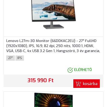
Lenovo L27m-30 Monitor (66D0KAC2EU) - 27" FullHD
(1920x1080), IPS, 16:9, 82 dpi, 250 nits, 1000:1, HDMI,
VGA, USB-C, 4x USB 3.2 Gen 1, Hangszóró, 3 év garancia,
Fekete színben
27"
IPS
ELÉRHETŐ
315 990 Ft
kosárba