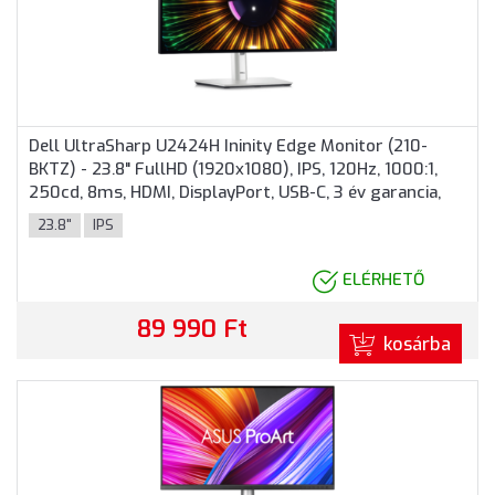
Dell UltraSharp U2424H Ininity Edge Monitor (210-
BKTZ) - 23.8" FullHD (1920x1080), IPS, 120Hz, 1000:1,
250cd, 8ms, HDMI, DisplayPort, USB-C, 3 év garancia,
Ezüst színben
23.8"
IPS
ELÉRHETŐ
89 990 Ft
kosárba