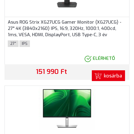
Asus ROG Strix XG27UCG Gamer Monitor (XG27UCG) -
27" 4K (3840x2160) IPS, 16:9, 320Hz, 1000:1, 400cd,
1ms, VESA, HDMI, DisplayPort, USB Type-C, 3 év
garancia, Fekete színben
27"
IPS
ELÉRHETŐ
151 990 Ft
kosárba