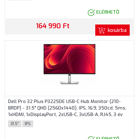
ELÉRHETŐ
164 990 Ft
kosárba
Dell Pro 32 Plus P3225DE USB-C Hub Monitor (210-
BRDP) - 31.5" QHD (2560x1440), IPS, 16:9, 350cd, 5ms,
1xHDMI, 1xDisplayPort, 2xUSB-C, 3xUSB-A, RJ45, 3 év
garancia, Fekete-ezüst színben
31,5"
IPS