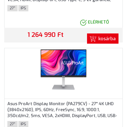
Fekete színben
27"
IPS
ELÉRHETŐ
1 264 990 Ft
kosárba
Asus ProArt Display Monitor (PA279CV) - 27" 4K UHD
(3840x2160), IPS, 60Hz, FreeSync, 16:9, 1000:1,
350cd/m2, 5ms, VESA, 2xHDMI, DisplayPort, USB, USB-
C, 3 év garancia, Ezüst színben
27"
IPS