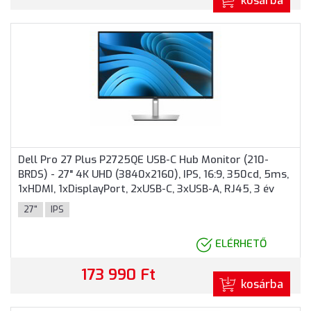
kosárba
Dell Pro 27 Plus P2725QE USB-C Hub Monitor (210-
BRDS) - 27" 4K UHD (3840x2160), IPS, 16:9, 350cd, 5ms,
1xHDMI, 1xDisplayPort, 2xUSB-C, 3xUSB-A, RJ45, 3 év
garancia, Fekete-ezüst színben
27"
IPS
ELÉRHETŐ
173 990 Ft
kosárba