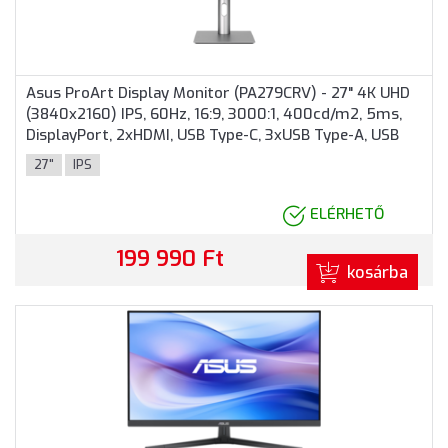
Asus ProArt Display Monitor (PA279CRV) - 27" 4K UHD
(3840x2160) IPS, 60Hz, 16:9, 3000:1, 400cd/m2, 5ms,
DisplayPort, 2xHDMI, USB Type-C, 3xUSB Type-A, USB
Type-C, 3 év garancia, Ezüst színben
27"
IPS
ELÉRHETŐ
199 990 Ft
kosárba