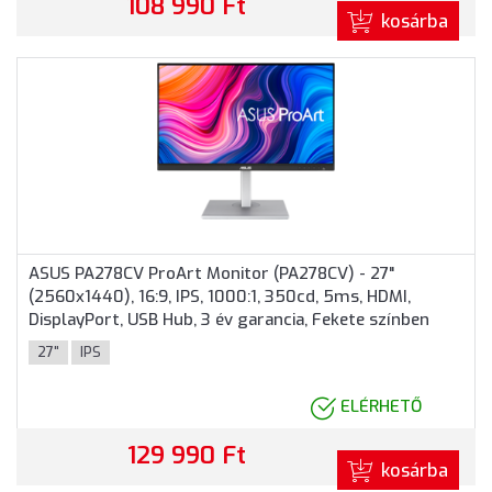
108 990 Ft
kosárba
ASUS PA278CV ProArt Monitor (PA278CV) - 27"
(2560x1440), 16:9, IPS, 1000:1, 350cd, 5ms, HDMI,
DisplayPort, USB Hub, 3 év garancia, Fekete színben
27"
IPS
ELÉRHETŐ
129 990 Ft
kosárba