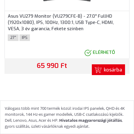
Asus VU279 Monitor (VU279CFE-B) - 27.0" FullHD
(1920x1080), IPS, 100Hz, 1300:1, USB Type-C, HDMI,
VESA, 3 év garancia, Fekete színben
27"
IPS
ELÉRHETŐ
65 990 Ft
kosárba
Válogass több mint 700 termék közül: irodai IPS panelek, QHD és 4K
monitorok, 144 Hz-es gamer modellek, USB-C csatlakozású kijelzők.
Dell, Lenovo, Asus, Acer és HP.
Hivatalos magyarországi jótállás
,
gyors szállítás, üzleti vásárlóknak egyedi ajánlat.