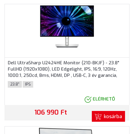
Dell UltraSharp U2424HE Monitor (210-BKJF) - 23.8"
FullHD (1920x1080), LED Edgelight, IPS, 16:9, 120Hz,
1000:1, 250cd, 8ms, HDMI, DP , USB-C, 3 év garancia,
Ezüst színben
23.8"
IPS
ELÉRHETŐ
106 990 Ft
kosárba