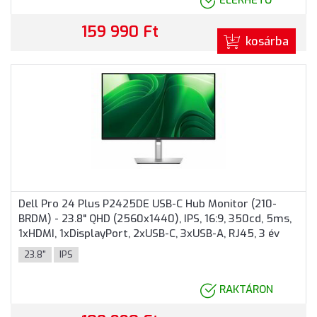
ELÉRHETŐ
159 990 Ft
kosárba
Dell Pro 24 Plus P2425DE USB-C Hub Monitor (210-
BRDM) - 23.8" QHD (2560x1440), IPS, 16:9, 350cd, 5ms,
1xHDMI, 1xDisplayPort, 2xUSB-C, 3xUSB-A, RJ45, 3 év
garancia, Fekete-ezüst színben
23.8"
IPS
RAKTÁRON