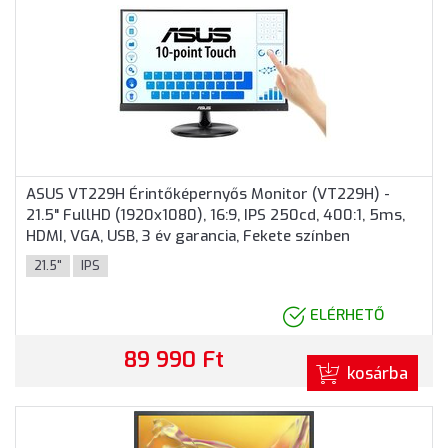
ASUS VT229H Érintőképernyős Monitor (VT229H) -
21.5" FullHD (1920x1080), 16:9, IPS 250cd, 400:1, 5ms,
HDMI, VGA, USB, 3 év garancia, Fekete színben
21.5"
IPS
ELÉRHETŐ
89 990 Ft
kosárba