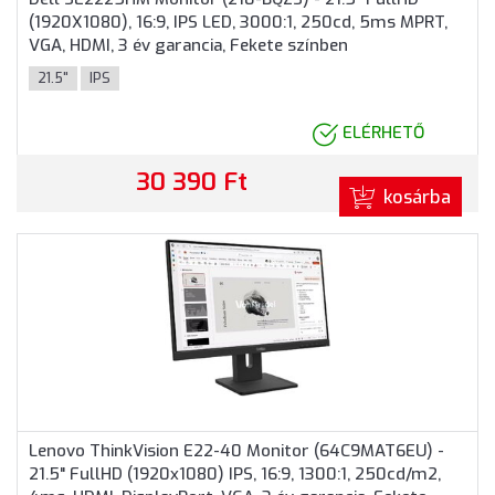
(1920X1080), 16:9, IPS LED, 3000:1, 250cd, 5ms MPRT,
VGA, HDMI, 3 év garancia, Fekete színben
21.5"
IPS
ELÉRHETŐ
30 390 Ft
kosárba
Lenovo ThinkVision E22-40 Monitor (64C9MAT6EU) -
21.5" FullHD (1920x1080) IPS, 16:9, 1300:1, 250cd/m2,