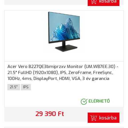
kosárba
Acer Vero B227QE3bmiprzxv Monitor (UM.WB7EE.30) -
21.5" FullHD (1920x1080), IPS, ZeroFrame, FreeSync,
100Hz, 4ms, DisplayPort, HDMI, VGA, 3 év garancia
21.5"
IPS
ELÉRHETŐ
29 390 Ft
kosárba