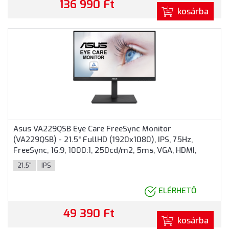
136 990 Ft
kosárba
Asus VA229QSB Eye Care FreeSync Monitor
(VA229QSB) - 21.5" FullHD (1920x1080), IPS, 75Hz,
FreeSync, 16:9, 1000:1, 250cd/m2, 5ms, VGA, HDMI,
DisplayPort, USB Type-A, 3 év garancia, Fekete színben
21.5"
IPS
ELÉRHETŐ
49 390 Ft
kosárba