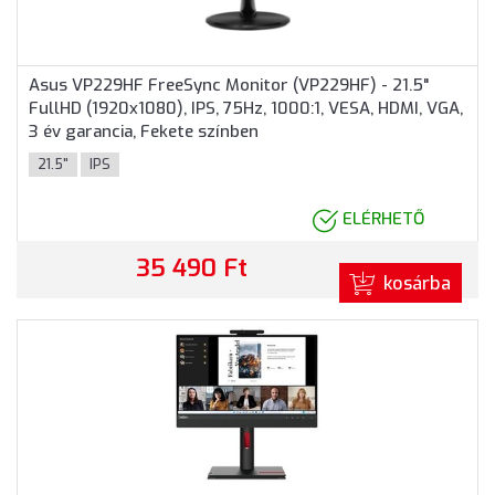
Asus VP229HF FreeSync Monitor (VP229HF) - 21.5"
FullHD (1920x1080), IPS, 75Hz, 1000:1, VESA, HDMI, VGA,
3 év garancia, Fekete színben
21.5"
IPS
ELÉRHETŐ
35 490 Ft
kosárba