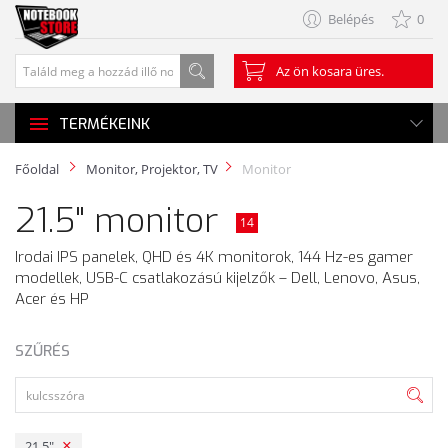
Belépés
0
Az ön kosara üres.
TERMÉKEINK
Főoldal
Monitor, Projektor, TV
Monitor
21.5" monitor
14
Irodai IPS panelek, QHD és 4K monitorok, 144 Hz-es gamer
modellek, USB-C csatlakozású kijelzők – Dell, Lenovo, Asus,
Acer és HP
SZŰRÉS
21.5"