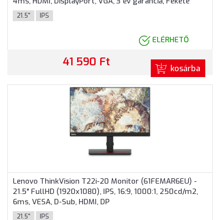
4ms, HDMI, DisplayPort, VGA, 3 év garancia, Fekete
színben
21.5"
IPS
ELÉRHETŐ
41 590 Ft
kosárba
Lenovo ThinkVision T22i-20 Monitor (61FEMAR6EU) -
21.5" FullHD (1920x1080), IPS, 16:9, 1000:1, 250cd/m2,
6ms, VESA, D-Sub, HDMI, DP
21.5"
IPS