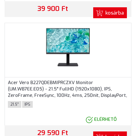
39 900 Ft
kosárba
Acer Vero B227QDEBMIPRCZXV Monitor
(UM.WB7EE.E05) - 21.5" FullHD (1920x1080), IPS,
ZeroFrame, FreeSync, 100Hz, 4ms, 250nit, DisplayPort,
HDMI, VGA, 3 év garancia
21.5"
IPS
ELÉRHETŐ
29 590 Ft