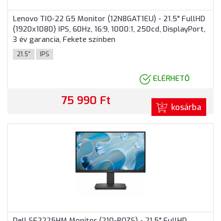
Lenovo TIO-22 G5 Monitor (12N8GAT1EU) - 21.5" FullHD
(1920x1080) IPS, 60Hz, 16:9, 1000:1, 250cd, DisplayPort,
3 év garancia, Fekete színben
21.5"
IPS
ELÉRHETŐ
75 990 Ft
kosárba
Dell SE2225HM Monitor (210-BQZS) - 21.5" FullHD