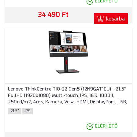
ELÉRHETŐ
34 490 Ft
kosárba
Lenovo ThinkCentre TIO-22 Gen5 (12N9GAT1EU) - 21.5"
FullHD (1920x1080) Multi-touch, IPS, 16:9, 1000:1,
250cd/m2, 4ms, Kamera, Vesa, HDMI, DisplayPort, USB,
3 év garancia, Fekete színben
21.5"
IPS
ELÉRHETŐ