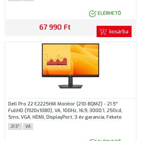
ELÉRHETŐ
67 990 Ft
kosárba
Dell Pro 22 E2225HM Monitor (210-BQMZ) - 21.5"
FullHD (1920x1080), VA, 100Hz, 16:9, 3000:1, 250cd,
5ms, VGA, HDMI, DisplayPort, 3 év garancia, Fekete
színben
21.5"
VA