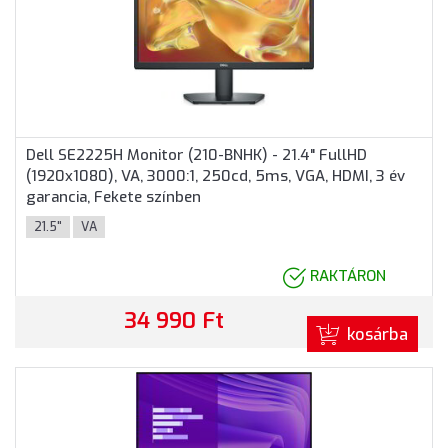
Dell SE2225H Monitor (210-BNHK) - 21.4" FullHD
(1920x1080), VA, 3000:1, 250cd, 5ms, VGA, HDMI, 3 év
garancia, Fekete színben
21.5"
VA
RAKTÁRON
34 990 Ft
kosárba