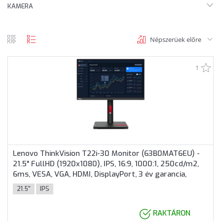
KAMERA
Népszerüek előre
rács
lista
nézet
nézet
1
Lenovo ThinkVision T22i-30 Monitor (63B0MAT6EU) -
21.5" FullHD (1920x1080), IPS, 16:9, 1000:1, 250cd/m2,
6ms, VESA, VGA, HDMI, DisplayPort, 3 év garancia,
Fekete színben
21.5"
IPS
RAKTÁRON