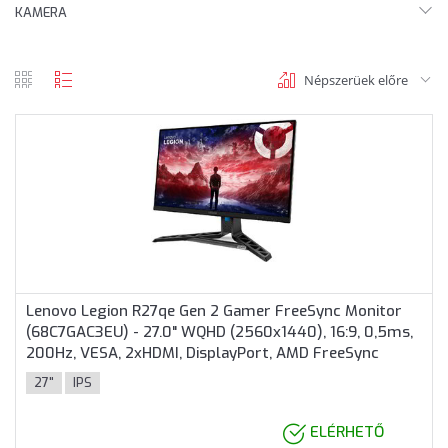
KAMERA
Népszerüek előre
rács
lista
nézet
nézet
Lenovo Legion R27qe Gen 2 Gamer FreeSync Monitor
(68C7GAC3EU) - 27.0" WQHD (2560x1440), 16:9, 0,5ms,
200Hz, VESA, 2xHDMI, DisplayPort, AMD FreeSync
Premium, 3 év garancia, Fekete színben
27"
IPS
ELÉRHETŐ