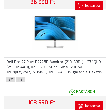
36 990 Ft
kosárba
Dell Pro 27 Plus P2725D Monitor (210-BRDL) - 27" QHD
(2560x1440), IPS, 16:9, 350cd, 5ms, 1xHDMI,
1xDisplayPort, 1xUSB-C, 3xUSB-A, 3 év garancia, Fekete-
ezüst színben
27"
IPS
RAKTÁRON
103 990 Ft
kosárba