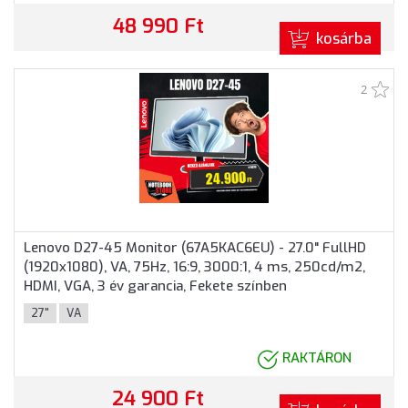
48 990 Ft
kosárba
2
Lenovo D27-45 Monitor (67A5KAC6EU) - 27.0" FullHD
(1920x1080), VA, 75Hz, 16:9, 3000:1, 4 ms, 250cd/m2,
HDMI, VGA, 3 év garancia, Fekete színben
27"
VA
RAKTÁRON
24 900 Ft