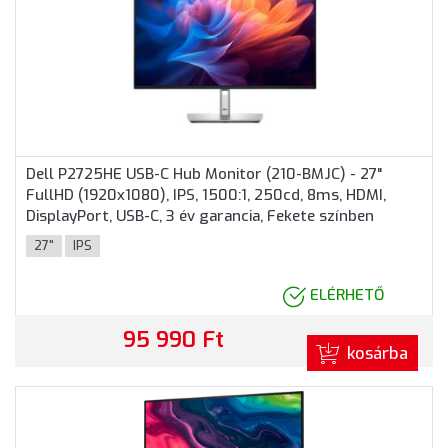
Dell P2725HE USB-C Hub Monitor (210-BMJC) - 27"
FullHD (1920x1080), IPS, 1500:1, 250cd, 8ms, HDMI,
DisplayPort, USB-C, 3 év garancia, Fekete színben
27"
IPS
ELÉRHETŐ
95 990 Ft
kosárba