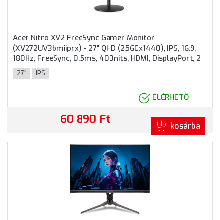
Acer Nitro XV2 FreeSync Gamer Monitor
(XV272UV3bmiiprx) - 27" QHD (2560x1440), IPS, 16:9,
180Hz, FreeSync, 0.5ms, 400nits, HDMI, DisplayPort, 2
év garancia, Fekete színben
27"
IPS
ELÉRHETŐ
60 890 Ft
kosárba