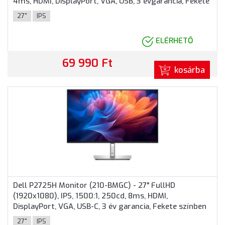
4ms, HDMI, DisplayPort, VGA, USB, 3 évgarancia, Fekete
színben
27"
IPS
ELÉRHETŐ
69 990 Ft
kosárba
Dell P2725H Monitor (210-BMGC) - 27" FullHD
(1920x1080), IPS, 1500:1, 250cd, 8ms, HDMI,
DisplayPort, VGA, USB-C, 3 év garancia, Fekete színben
27"
IPS