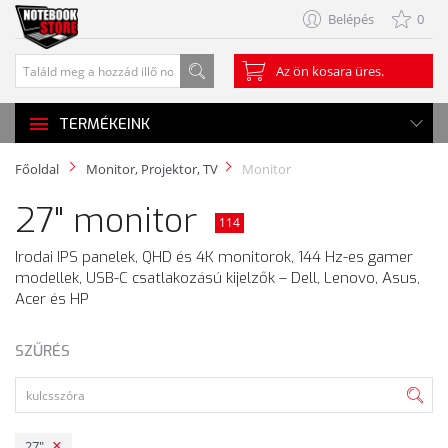
Belépés
0
Az ön kosara üres.
TERMÉKEINK
Főoldal
Monitor, Projektor, TV
Monitor
27" monitor
114
Irodai IPS panelek, QHD és 4K monitorok, 144 Hz-es gamer
modellek, USB-C csatlakozású kijelzők – Dell, Lenovo, Asus,
Acer és HP
SZŰRÉS
27"