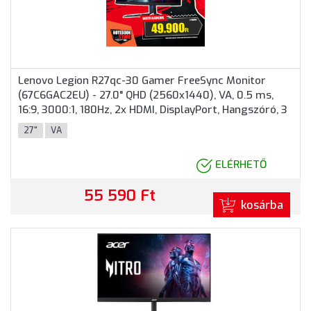
Lenovo Legion R27qc-30 Gamer FreeSync Monitor
(67C6GAC2EU) - 27.0" QHD (2560x1440), VA, 0.5 ms,
16:9, 3000:1, 180Hz, 2x HDMI, DisplayPort, Hangszóró, 3
év garancia, Fekete színben
27"
VA
ELÉRHETŐ
55 590 Ft
kosárba