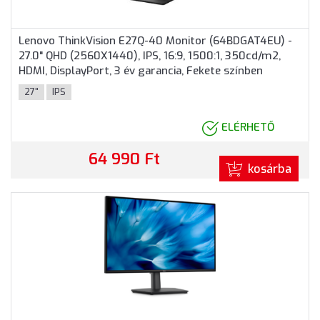
Lenovo ThinkVision E27Q-40 Monitor (64BDGAT4EU) -
27.0" QHD (2560X1440), IPS, 16:9, 1500:1, 350cd/m2,
HDMI, DisplayPort, 3 év garancia, Fekete színben
27"
IPS
ELÉRHETŐ
64 990 Ft
kosárba