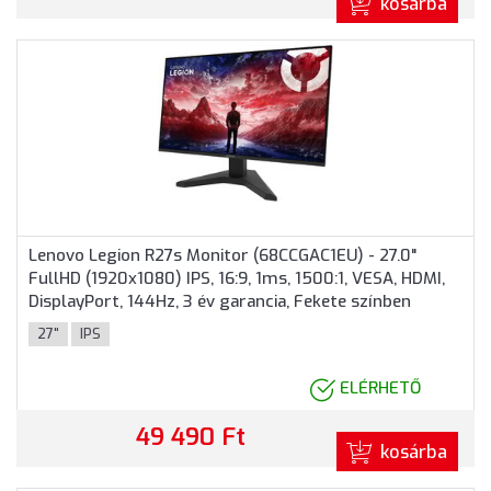
kosárba
Lenovo Legion R27s Monitor (68CCGAC1EU) - 27.0"
FullHD (1920x1080) IPS, 16:9, 1ms, 1500:1, VESA, HDMI,
DisplayPort, 144Hz, 3 év garancia, Fekete színben
27"
IPS
ELÉRHETŐ
49 490 Ft
kosárba