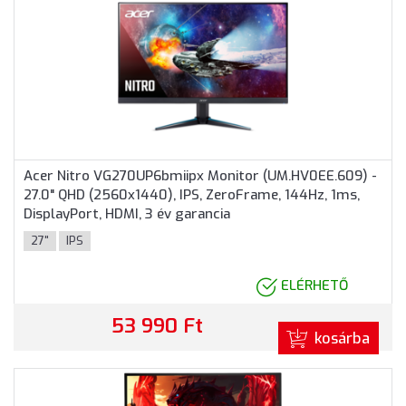
Acer Nitro VG270UP6bmiipx Monitor (UM.HV0EE.609) -
27.0" QHD (2560x1440), IPS, ZeroFrame, 144Hz, 1ms,
DisplayPort, HDMI, 3 év garancia
27"
IPS
ELÉRHETŐ
53 990 Ft
kosárba