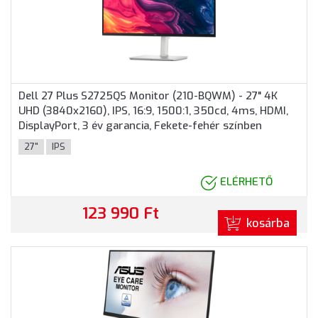
Dell 27 Plus S2725QS Monitor (210-BQWM) - 27" 4K
UHD (3840x2160), IPS, 16:9, 1500:1, 350cd, 4ms, HDMI,
DisplayPort, 3 év garancia, Fekete-fehér színben
27"
IPS
ELÉRHETŐ
123 990 Ft
kosárba