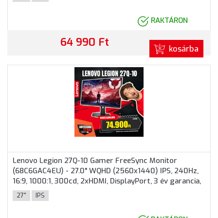
RAKTÁRON
64 990 Ft
kosárba
Lenovo Legion 27Q-10 Gamer FreeSync Monitor
(68C6GAC4EU) - 27.0" WQHD (2560x1440) IPS, 240Hz,
16:9, 1000:1, 300cd, 2xHDMI, DisplayPort, 3 év garancia,
Fekete színben
27"
IPS