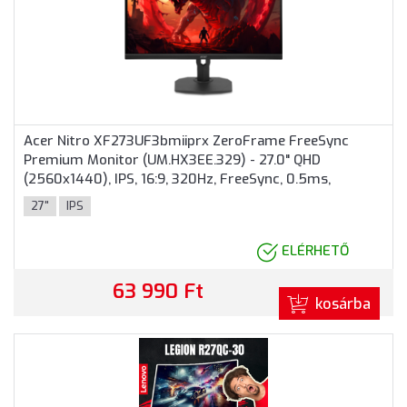
Acer Nitro XF273UF3bmiiprx ZeroFrame FreeSync
Premium Monitor (UM.HX3EE.329) - 27.0" QHD
(2560x1440), IPS, 16:9, 320Hz, FreeSync, 0.5ms,
250nits, HDMI, DisplayPort, 2 év garancia, Fekete
27"
IPS
színben
ELÉRHETŐ
63 990 Ft
kosárba