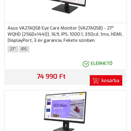
Asus VA27AQSB Eye Care Monitor (VA27AQSB) - 27"
WQHD (2560x1440), 16:9, IPS, 1000:1, 350cd, 1ms, HDMI,
DisplayPort, 3 év garancia, Fekete színben
27"
IPS
ELÉRHETŐ
74 990 Ft
kosárba