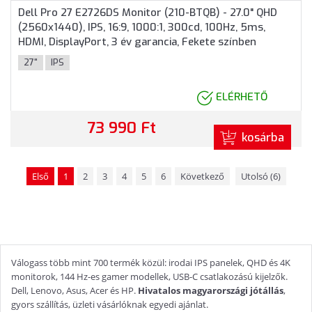
Dell Pro 27 E2726DS Monitor (210-BTQB) - 27.0" QHD
(2560x1440), IPS, 16:9, 1000:1, 300cd, 100Hz, 5ms,
HDMI, DisplayPort, 3 év garancia, Fekete színben
27"
IPS
ELÉRHETŐ
73 990 Ft
kosárba
Első
1
2
3
4
5
6
Következő
Utolsó (6)
Válogass több mint 700 termék közül: irodai IPS panelek, QHD és 4K
monitorok, 144 Hz-es gamer modellek, USB-C csatlakozású kijelzők.
Dell, Lenovo, Asus, Acer és HP.
Hivatalos magyarországi jótállás
,
gyors szállítás, üzleti vásárlóknak egyedi ajánlat.