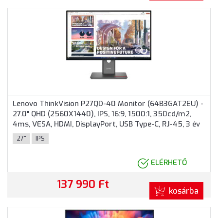
Lenovo ThinkVision P27QD-40 Monitor (64B3GAT2EU) -
27.0" QHD (2560X1440), IPS, 16:9, 1500:1, 350cd/m2,
4ms, VESA, HDMI, DisplayPort, USB Type-C, RJ-45, 3 év
garancia, Fekete színben
27"
IPS
ELÉRHETŐ
137 990 Ft
kosárba