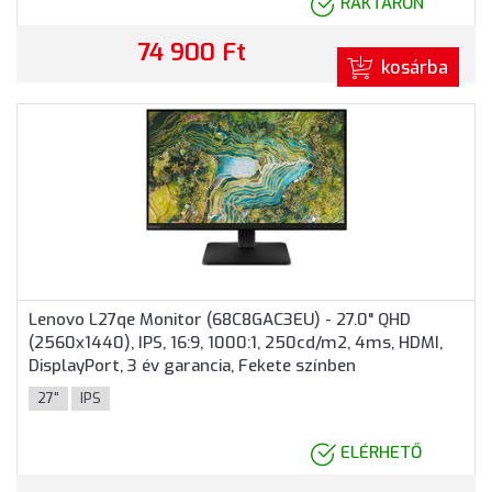
RAKTÁRON
74 900 Ft
kosárba
Lenovo L27qe Monitor (68C8GAC3EU) - 27.0" QHD
(2560x1440), IPS, 16:9, 1000:1, 250cd/m2, 4ms, HDMI,
DisplayPort, 3 év garancia, Fekete színben
27"
IPS
ELÉRHETŐ