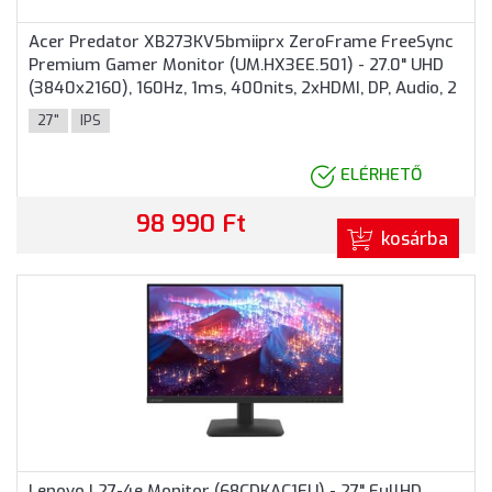
Acer Predator XB273KV5bmiiprx ZeroFrame FreeSync
Premium Gamer Monitor (UM.HX3EE.501) - 27.0" UHD
(3840x2160), 160Hz, 1ms, 400nits, 2xHDMI, DP, Audio, 2
év garancia, Fekete színben
27"
IPS
ELÉRHETŐ
98 990 Ft
kosárba
Lenovo L27-4e Monitor (68CDKAC1EU) - 27" FullHD