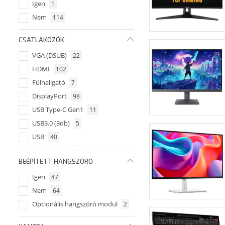
Igen
1
Nem
114
CSATLAKOZÓK
VGA (DSUB)
22
HDMI
102
Fülhallgató
7
DisplayPort
98
USB Type-C Gen1
11
USB3.0 (3db)
5
USB
40
HDMI (2db)
11
BEÉPÍTETT HANGSZÓRÓ
VESA fali konzol kompatibilis
11
Igen
47
Jack
2
Nem
64
Audio Vonal-kimenet
2
Opcionális hangszóró modul
2
Thunderbolt
3
USB-C
1