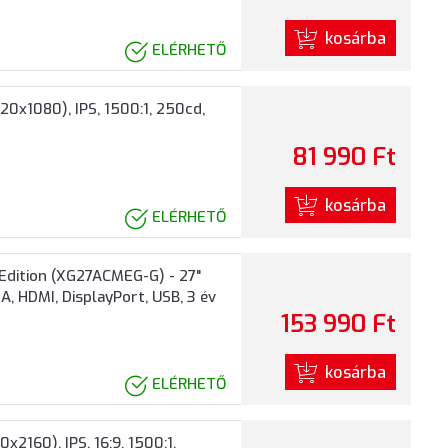
kosárba
ELÉRHETŐ
0x1080), IPS, 1500:1, 250cd,
81 990 Ft
kosárba
ELÉRHETŐ
dition (XG27ACMEG-G) - 27"
, HDMI, DisplayPort, USB, 3 év
153 990 Ft
kosárba
ELÉRHETŐ
2160), IPS, 16:9, 1500:1,