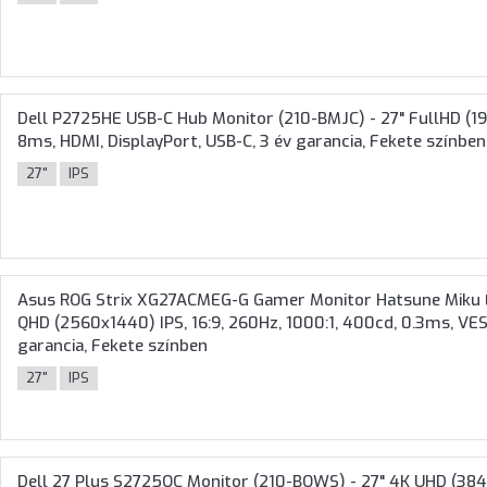
Dell P2725HE USB-C Hub Monitor (210-BMJC) - 27" FullHD (192
8ms, HDMI, DisplayPort, USB-C, 3 év garancia, Fekete színben
27"
IPS
Asus ROG Strix XG27ACMEG-G Gamer Monitor Hatsune Miku E
QHD (2560x1440) IPS, 16:9, 260Hz, 1000:1, 400cd, 0.3ms, VESA
garancia, Fekete színben
27"
IPS
Dell 27 Plus S2725QC Monitor (210-BQWS) - 27" 4K UHD (3840x