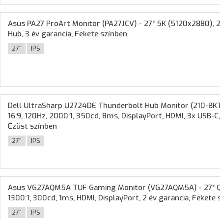
Asus PA27 ProArt Monitor (PA27JCV) - 27" 5K (5120x2880), 21
Hub, 3 év garancia, Fekete színben
27"
IPS
Dell UltraSharp U2724DE Thunderbolt Hub Monitor (210-BKTV
16:9, 120Hz, 2000:1, 350cd, 8ms, DisplayPort, HDMI, 3x USB-C
Ezüst színben
27"
IPS
Asus VG27AQM5A TUF Gaming Monitor (VG27AQM5A) - 27" QHD
1300:1, 300cd, 1ms, HDMI, DisplayPort, 2 év garancia, Fekete
27"
IPS