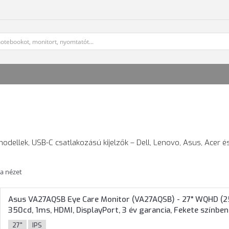
odellek, USB-C csatlakozású kijelzők – Dell, Lenovo, Asus, Acer é
ta nézet
Asus VA27AQSB Eye Care Monitor (VA27AQSB) - 27" WQHD (256
350cd, 1ms, HDMI, DisplayPort, 3 év garancia, Fekete színben
27"
IPS