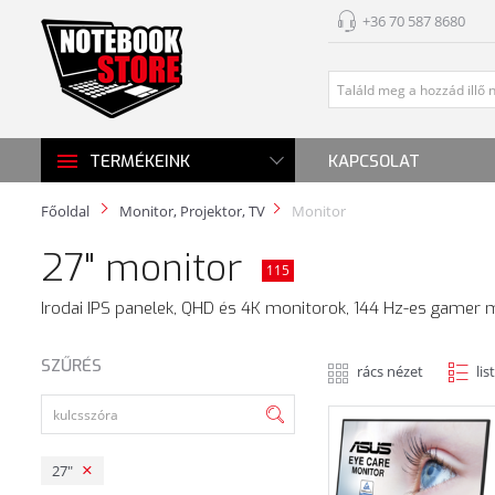
+36 70 587 8680
KAPCSOLAT
TERMÉKEINK
Főoldal
Monitor, Projektor, TV
Monitor
27" monitor
115
Irodai IPS panelek, QHD és 4K monitorok, 144 Hz-es gamer m
SZŰRÉS
rács nézet
lis
27"