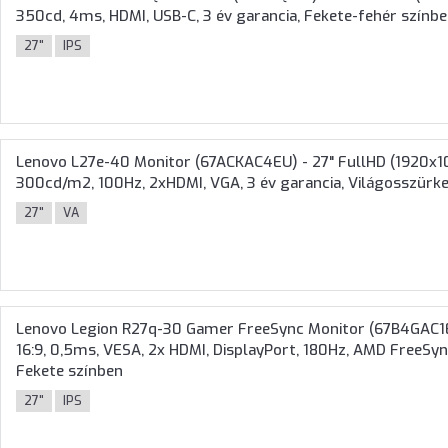
350cd, 4ms, HDMI, USB-C, 3 év garancia, Fekete-fehér színb
27"
IPS
Lenovo L27e-40 Monitor (67ACKAC4EU) - 27" FullHD (1920x108
300cd/m2, 100Hz, 2xHDMI, VGA, 3 év garancia, Világosszürk
27"
VA
Lenovo Legion R27q-30 Gamer FreeSync Monitor (67B4GAC1E
16:9, 0,5ms, VESA, 2x HDMI, DisplayPort, 180Hz, AMD FreeSyn
Fekete színben
27"
IPS