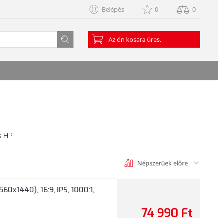
Belépés
0
0
Az ön kosara üres.
s HP
Népszerüek előre
0x1440), 16:9, IPS, 1000:1,
74 990 Ft