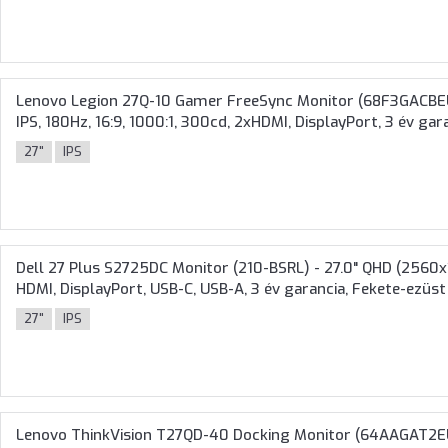
Lenovo Legion 27Q-10 Gamer FreeSync Monitor (68F3GACBE
IPS, 180Hz, 16:9, 1000:1, 300cd, 2xHDMI, DisplayPort, 3 év gar
27"
IPS
Dell 27 Plus S2725DC Monitor (210-BSRL) - 27.0" QHD (2560x1
HDMI, DisplayPort, USB-C, USB-A, 3 év garancia, Fekete-ezüst
27"
IPS
Lenovo ThinkVision T27QD-40 Docking Monitor (64AAGAT2EU)