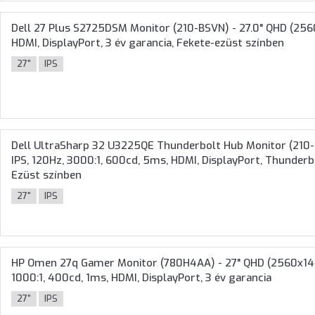
Dell 27 Plus S2725DSM Monitor (210-BSVN) - 27.0" QHD (2560x
HDMI, DisplayPort, 3 év garancia, Fekete-ezüst színben
27"
IPS
Dell UltraSharp 32 U3225QE Thunderbolt Hub Monitor (210-B
IPS, 120Hz, 3000:1, 600cd, 5ms, HDMI, DisplayPort, Thunderbo
Ezüst színben
27"
IPS
HP Omen 27q Gamer Monitor (780H4AA) - 27" QHD (2560x1440)
1000:1, 400cd, 1ms, HDMI, DisplayPort, 3 év garancia
27"
IPS