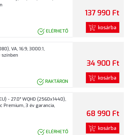
en
137 990 Ft
kosárba
ELÉRHETŐ
0), VA, 16:9, 3000:1,
e színben
34 900 Ft
kosárba
RAKTÁRON
U) - 27.0" WQHD (2560x1440),
c Premium, 3 év garancia,
68 990 Ft
kosárba
ELÉRHETŐ