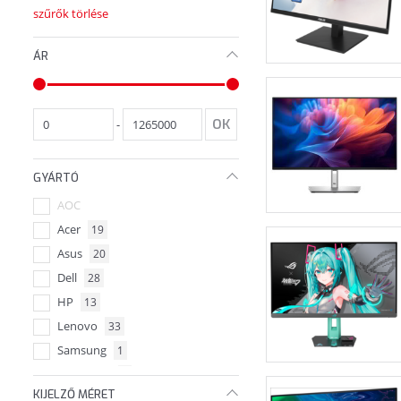
szűrők törlése
ÁR
-
GYÁRTÓ
AOC
Acer
19
Asus
20
Dell
28
HP
13
Lenovo
33
Samsung
1
ViewSonic
1
KIJELZŐ MÉRET