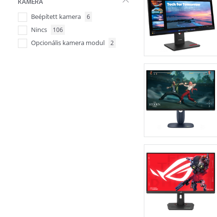
KAMERA
RJ45
6
Beépített kamera
6
Nincs
106
Opcionális kamera modul
2