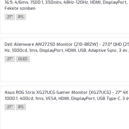
16:9, 4/6ms, 1500:1, 350nits, 48Hz-120Hz, HDMI, DisplayPort, 
Fekete színben
27"
IPS
Dell Alienware AW2725D Monitor (210-BRZW) - 27.0" QHD (25
Hz, 1000cd, 1ms, DisplayPort, HDMI, USB, Adaptive Sync, 3 év
27"
OLED
Asus ROG Strix XG27UCG Gamer Monitor (XG27UCG) - 27" 4K (
1000:1, 400cd, 1ms, VESA, HDMI, DisplayPort, USB Type-C, 3 é
27"
IPS